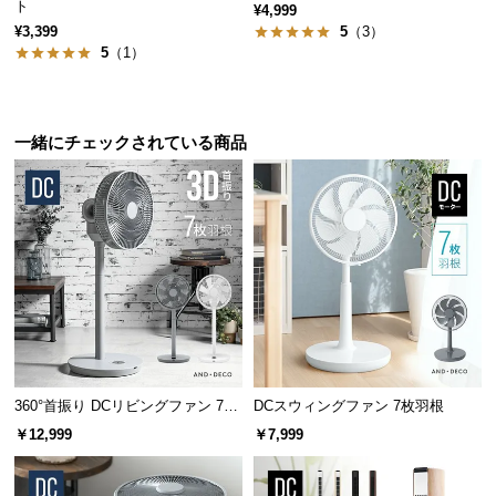
保
ト
¥4,999
証
¥3,399
5
（3）
5
（1）
に
つ
い
て
一緒にチェックされている商品
会
員
規
約
に
つ
い
て
360°首振り DCリビングファン 7枚
DCスウィングファン 7枚羽根
羽根 26段階風量 高さ調節可能
￥12,999
￥7,999
お
客
様