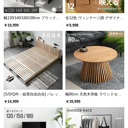
幅120/140/160/180cm ブラックフ
全12色 ヴィンテージ調 デザイナー
レーム ダイニング 大理石調 4人掛
ズシェルチェア
￥19,999
￥9,998
け
[S/D/Q/K・組替自由自在] パレット
幅80cm 天然木突板 ラウンドセン
ベッド 8/12/16枚セット
ターテーブル 美しい格子デザイン
￥14,999
￥39,999