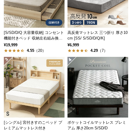
中
型
商
品
の
[S/SD/D/Q 大容量収納] コンセント
高反発マットレス 三つ折り 厚さ10
配
機能付きベッド 収納左右組み換え
cm [SS/ S/SD/D/Q/K]
送
可能
¥19,999
¥6,999
に
4.55
（20）
4.29
（7）
つ
い
て
小
型
商
品
の
配
[シングル] 宮付きすのこベッド プ
ポケットコイルマットレス プレミ
送
レミアムマットレス付き
アム 厚さ20cm S/SD/D
に