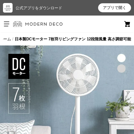
アプリで開く
公式アプリをダウンロード
ログイン
新規会員登録
ルーム
日本製DCモーター 7枚羽リビングファン 12段階風量 高さ調節可能
お
気
に
入
り
ア
イ
テ
ム
最