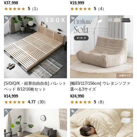
¥37,998
¥19,999
つ
5
（1）
5
（4）
い
て
開
梱
設
置
サ
ー
ビ
[S/D/Q/K・組替自由自在] パレット
[幅83/117/156cm] ウレタンソファ
ス
ベッド 8/12/16枚セット
選べる3サイズ
に
¥14,999
¥24,990
つ
4.77
（30）
5
（8）
い
て
搬
入