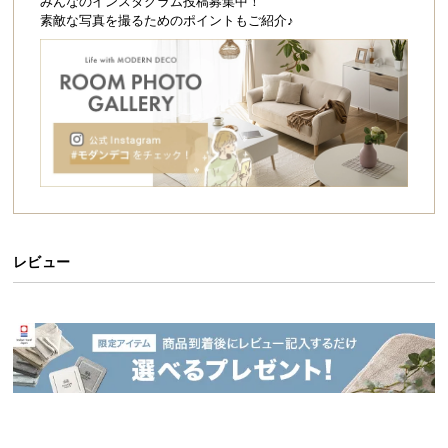
シ
みんなのインスタグラム投稿募集中！
素敵な写真を撮るためのポイントもご紹介♪
ョ
ッ
ピ
ン
グ
ガ
イ
ド
お
支
レビュー
払
い
に
つ
い
て
配