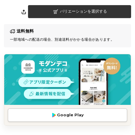
気
バリエーションを選択する
ア
イ
テ
送料無料
ム
一部地域への配送の場合、別途送料がかかる場合があります。
ラ
ン
キ
ン
グ
商
品
カ
テ
Google Play
ゴ
リ
か