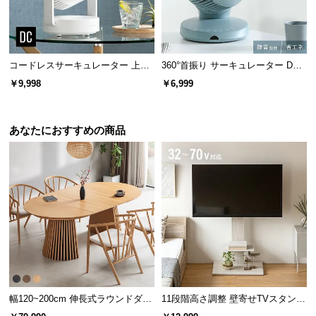
l
l
コードレスサーキュレーター 上下
360°首振り サーキュレーター DC
左右首振り 持ち手付き
モーター マイナスイオン搭載 プレ
￥9,998
￥6,999
ミアムタイプ
あなたにおすすめの商品
幅120~200cm 伸長式ラウンドダイ
11段階高さ調整 壁寄せTVスタンド
ニングテーブル 6人掛け 天然木突
キャスター付き 上下左右角度調節