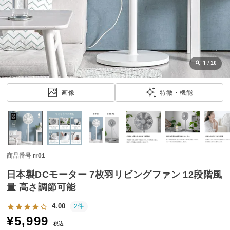
近
チ
ェ
ッ
ク
し
1
/
20
た
ア
画像
特徴・機能
イ
テ
ム
商品番号
rr01
特
集
日本製DCモーター 7枚羽リビングファン 12段階風
一
量 高さ調節可能
覧
4.00
2件
¥
5,999
税込
人