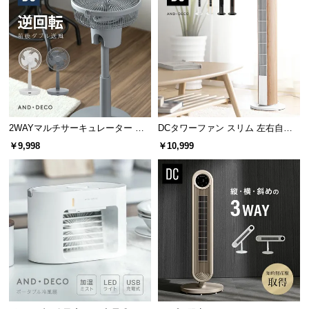
サ
ポ
ー
ト
お
知
2WAYマルチサーキュレーター 前
DCタワーファン スリム 左右自動
後ダブル送風
首振り 8段階風量
ら
￥9,998
￥10,999
せ
ブ
ロ
グ
企
業