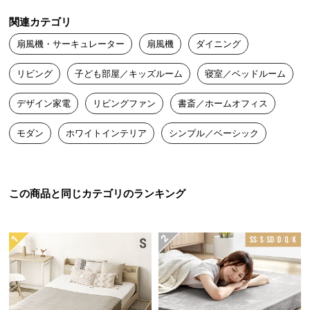
送
関連カテゴリ
料
に
扇風機・サーキュレーター
扇風機
ダイニング
つ
リビング
子ども部屋／キッズルーム
寝室／ベッドルーム
い
て
デザイン家電
リビングファン
書斎／ホームオフィス
大
モダン
ホワイトインテリア
シンプル／ベーシック
型
商
品
の
この商品と同じカテゴリのランキング
配
送
に
つ
い
て