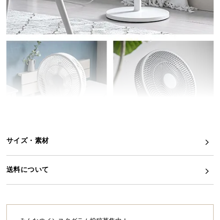
イ
ン
テ
リ
ア
コ
ー
デ
ィ
ネ
ー
ト
サイズ・素材
か
ら
送料について
探
す