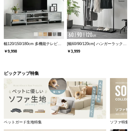
幅120/150/180cm 多機能テレビボ
[幅60/90/120cm] ハンガーラック
ード 木目/石目調 オープン収納・
スチール 4段階高さ調節 サイドフ
￥9,998
￥3,999
引き出し収納付き
ック オープンラック シンプル
ピックアップ特集
ペットガード生地特集
ソファ特集