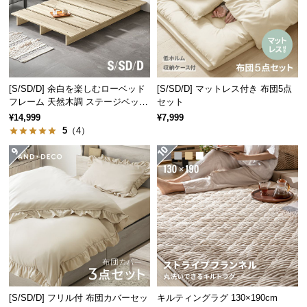
経
路
に
つ
い
て
[S/SD/D] 余白を楽しむローベッド
[S/SD/D] マットレス付き 布団5点
フレーム 天然木調 ステージベッド
セット
ロボット掃除機対応
¥14,999
¥7,999
返
5
（4）
品・
キ
ャ
ン
セ
ル
に
つ
い
て
[S/SD/D] フリル付 布団カバーセッ
キルティングラグ 130×190cm