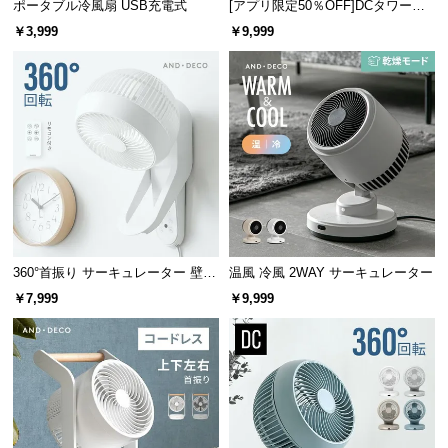
ポータブル冷風扇 USB充電式
[アプリ限定50％OFF]DCタワーフ
情
報
ァン 縦横斜め3WAY
￥3,999
￥9,999
©
M
O
D
E
R
N
D
E
C
360°首振り サーキュレーター 壁掛
温風 冷風 2WAY サーキュレーター
O
け式タイプ
￥7,999
￥9,999
C
o.,
L
t
d.
A