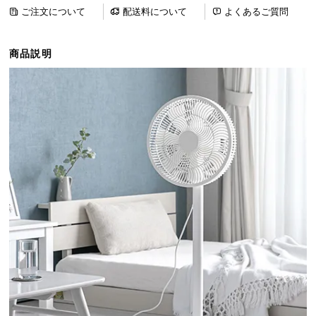
ら
ご注文について
配送料について
よくあるご質問
探
す
商品説明
イ
ン
テ
リ
ア
テ
イ
ス
ト
か
ら
探
す