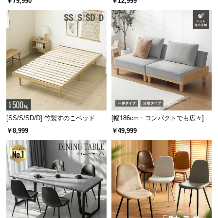
￥79,990
￥12,999
板 美しい格子デザイン
機能
[SS/S/SD/D] 竹製すのこベッド
[幅186cm・コンパクトでも広々] 3
人掛けソファベッド リクライニン
￥8,999
￥49,999
グ 天然木フレーム 北欧