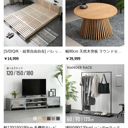
[S/D/Q/K・組替自由自在] パレット
幅80cm 天然木突板 ラウンドセン
ベッド 8/12/16枚セット
ターテーブル 美しい格子デザイン
￥14,999
￥39,999
幅120/150/180cm 多機能テレビボ
[幅60/90/120cm] ハンガーラック