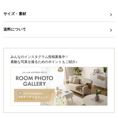
シ
ョ
ッ
サイズ・素材
ピ
ン
送料について
グ
ガ
イ
ド
みんなのインスタグラム投稿募集中！
お
素敵な写真を撮るためのポイントもご紹介♪
支
払
い
に
つ
い
て
配