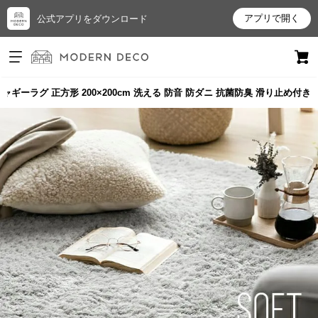
アプリで開く
公式アプリをダウンロード
ログイン
新規会員登録
ャギーラグ 正方形 200×200cm 洗える 防音 防ダニ 抗菌防臭 滑り止め付き
お
気
に
入
り
ア
イ
テ
ム
最