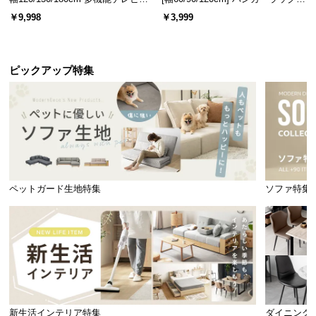
ード 木目/石目調 オープン収納・
スチール 4段階高さ調節 サイドフ
￥9,998
￥3,999
引き出し収納付き
ック オープンラック シンプル
ピックアップ特集
ペットガード生地特集
ソファ特集
新生活インテリア特集
ダイニング