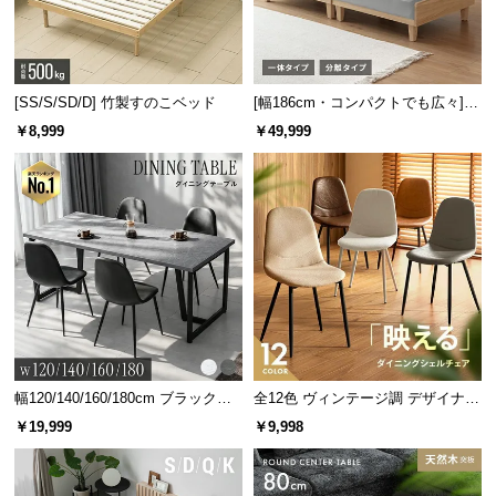
[SS/S/SD/D] 竹製すのこベッド
[幅186cm・コンパクトでも広々] 3
人掛けソファベッド リクライニン
￥8,999
￥49,999
グ 天然木フレーム 北欧
幅120/140/160/180cm ブラックフ
全12色 ヴィンテージ調 デザイナー
レーム ダイニング 大理石調 4人掛
ズシェルチェア
￥19,999
￥9,998
け