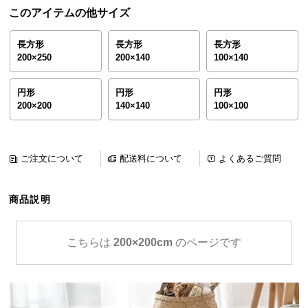
ら
このアイテムの他サイズ
探
す
長方形
長方形
長方形
200×250
200×140
100×140
イ
円形
円形
円形
200×200
140×140
100×100
ン
テ
リ
ア
ご注文について
配送料について
よくあるご質問
テ
イ
商品説明
ス
ト
か
こちらは
200×200cm
のページです
ら
探
す