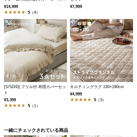
情
ロボット掃除機対応
¥14,999
¥7,999
報
5
（4）
©
M
O
D
E
R
N
D
E
C
[S/SD/D] フリル付 布団カバーセッ
キルティングラグ 130×190cm
O
ト
¥4,999
C
¥3,399
5
（3）
o.,
5
（1）
L
t
d.
一緒にチェックされている商品
A