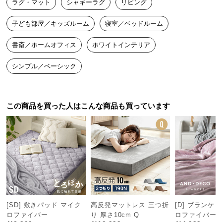
ラグ・マット
シャギーラグ
リビング
つ
とても肌触りが良く、サイズも2000×2000で大きく買って良かっ
い
子ども部屋／キッズルーム
寝室／ベッドルーム
た！
て
書斎／ホームオフィス
ホワイトインテリア
開
シンプル／ベーシック
梱
設
置
サ
この商品を買った人はこんな商品も買っています
ー
ビ
ス
に
つ
い
て
[SD] 敷きパッド マイク
高反発マットレス 三つ折
[D] ブランケ
搬
ロファイバー
り 厚さ10cm Q
ロファイバー
入