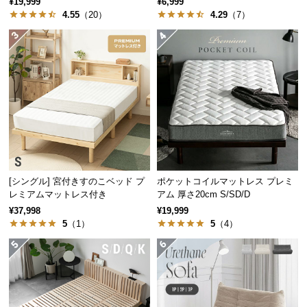
¥19,999
¥6,999
保
4.55
（20）
4.29
（7）
証
に
つ
い
て
会
員
規
約
に
[シングル] 宮付きすのこベッド プ
ポケットコイルマットレス プレミ
つ
レミアムマットレス付き
アム 厚さ20cm S/SD/D
い
¥37,998
¥19,999
5
（1）
5
（4）
て
お
客
様