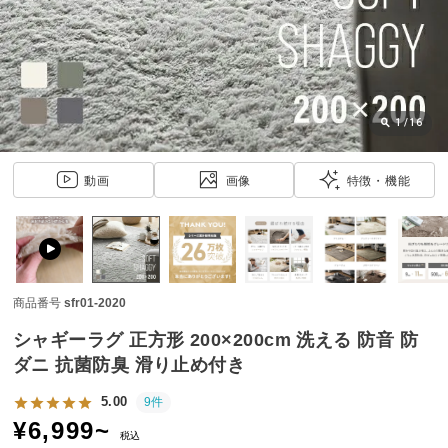
近
チ
ェ
ッ
ク
し
1
/
16
た
ア
動画
画像
特徴・機能
イ
テ
ム
商品番号
sfr01-2020
特
集
シャギーラグ 正方形 200×200cm 洗える 防音 防
一
ダニ 抗菌防臭 滑り止め付き
覧
5.00
9件
¥
6,999
~
税込
人