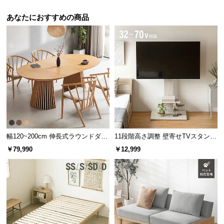
あなたにおすすめの商品
幅120~200cm 伸長式ラウンドダイ
11段階高さ調整 壁寄せTVスタンド
ニングテーブル 6人掛け 天然木突
キャスター付き 上下左右角度調節
￥79,990
￥12,999
板 美しい格子デザイン
機能