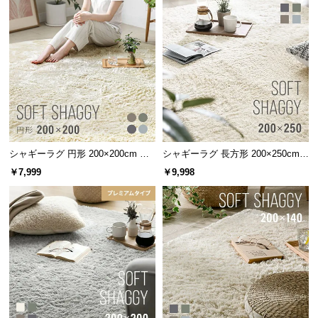
l
l
シャギーラグ 円形 200×200cm 洗
シャギーラグ 長方形 200×250cm
える 防音 防ダニ 抗菌防臭 滑り止
洗える 防音 防ダニ 抗菌防臭 滑り
￥7,999
￥9,998
め付き
止め付き