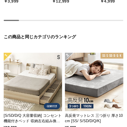
￥3,999
￥12,999
￥4,999
経
路
に
つ
い
て
この商品と同じカテゴリのランキング
返
品・
キ
ャ
ン
セ
ル
に
つ
い
て
[S/SD/D/Q 大容量収納] コンセント
高反発マットレス 三つ折り 厚さ10
機能付きベッド 収納左右組み換え
cm [SS/ S/SD/D/Q/K]
可能