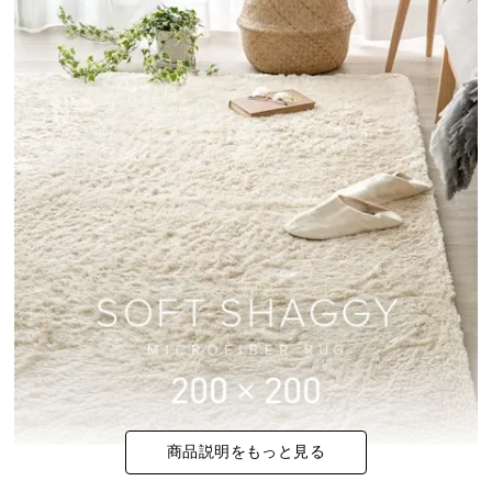
イ
ン
テ
リ
ア
コ
ー
デ
ィ
ネ
ー
ト
か
ら
探
す
商品説明をもっと見る