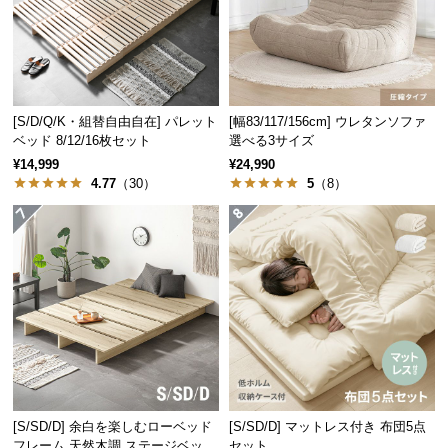
サ
ポ
ー
ト
[S/D/Q/K・組替自由自在] パレット
[幅83/117/156cm] ウレタンソファ
ベッド 8/12/16枚セット
選べる3サイズ
お
¥14,999
¥24,990
4.77
（30）
5
（8）
知
ら
せ
ブ
ロ
グ
[S/SD/D] 余白を楽しむローベッド
[S/SD/D] マットレス付き 布団5点
企
業
フレーム 天然木調 ステージベッド
セット