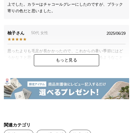
中
上でした。カラーはチャコールグレーにしたのですが、ブラック
型
寄りの色だと思いました。
商
品
の
柚子
50代
女性
2025/06/29
配
送
に
思ったよりも毛足が長かかったので、これからの暑い季節にはど
つ
うかな？と思いましたが、使ってみると、熱がこもるようなこと
もっと見る
い
はなく、手触りがとても良いです。
て
小
も
2025/02/15
型
商
質感、肌触り共に最高でした。高見えして良いです。
品
の
配
関連カテゴリ
送
りく
2024/10/30
に