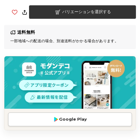
気
バリエーションを選択する
ア
イ
テ
送料無料
ム
一部地域への配送の場合、別途送料がかかる場合があります。
ラ
ン
キ
ン
グ
商
品
カ
テ
Google Play
ゴ
リ
か