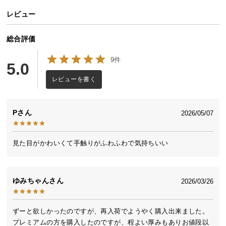
送
レビュー
料
に
総合評価
つ
い
9件
5.0
て
レビューを書く
大
型
P
商
2026/05/07
品
の
見た目がかわいくて手触りがふわふわで気持ちいい
配
送
に
ゆみちゃん
2026/03/26
つ
い
て
ずーと欲しかったのですが、再入荷でようやく購入出来ました。
プレミアムの方を購入したのですが、程よい厚みもありお値段以