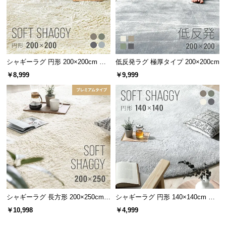
シャギーラグ 円形 200×200cm 洗
低反発ラグ 極厚タイプ 200×200cm
える 防音 防ダニ 抗菌防臭 滑り止
￥8,999
￥9,999
め付き プレミアムタイプ
シャギーラグ 長方形 200×250cm
シャギーラグ 円形 140×140cm 洗
洗える 防音 防ダニ 抗菌防臭 滑り
える 防音 防ダニ 抗菌防臭 滑り止
￥10,998
￥4,999
止め付き プレミアムタイプ
め付き