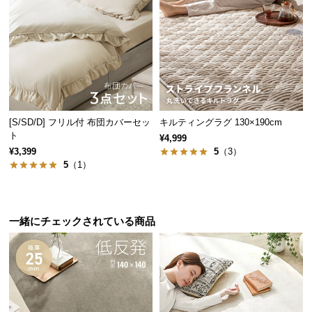
保
証
に
つ
い
て
会
[S/SD/D] フリル付 布団カバーセッ
キルティングラグ 130×190cm
員
ト
¥4,999
規
¥3,399
5
（3）
約
5
（1）
に
つ
い
一緒にチェックされている商品
て
お
客
様