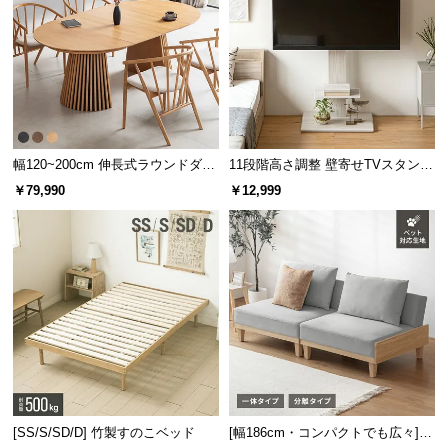
幅120~200cm 伸長式ラウンドダイ
11段階高さ調整 壁寄せTVスタンド
ニングテーブル 6人掛け 天然木突
キャスター付き 上下左右角度調節
￥79,990
￥12,999
板 美しい格子デザイン
機能
[SS/S/SD/D] 竹製すのこベッド
[幅186cm・コンパクトでも広々] 3