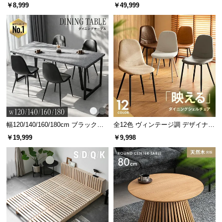
人掛けソファベッド リクライニン
￥8,999
￥49,999
グ 天然木フレーム 北欧
幅120/140/160/180cm ブラックフ
全12色 ヴィンテージ調 デザイナー
レーム ダイニング 大理石調 4人掛
ズシェルチェア
￥19,999
￥9,998
け