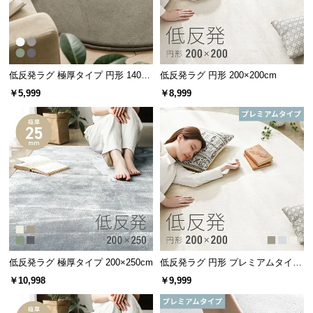
サ
ポ
ー
ト
低反発ラグ 極厚タイプ 円形 140×1
低反発ラグ 円形 200×200cm
40cm
￥5,999
￥8,999
お
知
ら
せ
ブ
ロ
グ
低反発ラグ 極厚タイプ 200×250cm
低反発ラグ 円形 プレミアムタイプ
200×200cm
￥10,998
￥9,999
企
業