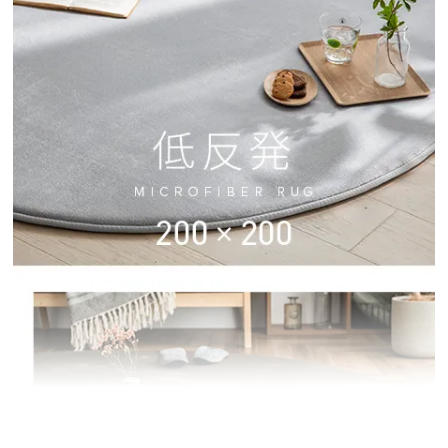
イ
ン
テ
リ
ア
コ
ー
デ
ィ
ネ
ー
ト
か
ら
探
す