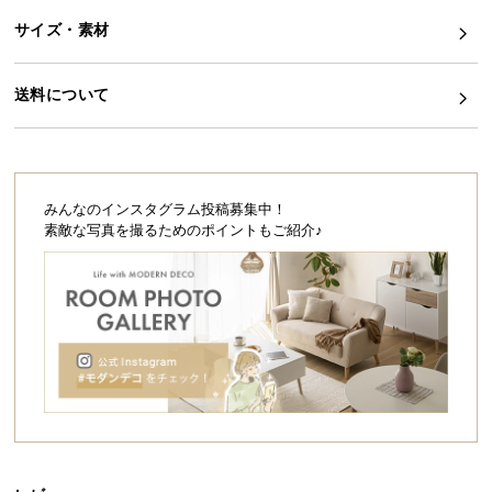
シ
ョ
サイズ・素材
ッ
ピ
送料について
ン
グ
ガ
イ
ド
みんなのインスタグラム投稿募集中！
素敵な写真を撮るためのポイントもご紹介♪
お
支
払
い
に
つ
い
て
配