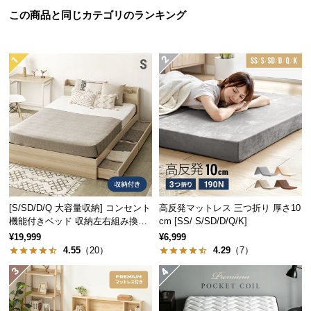
中
この商品と同じカテゴリのランキング
型
商
品
の
配
送
に
つ
い
て
小
[S/SD/D/Q 大容量収納] コンセント
高反発マットレス 三つ折り 厚さ10
型
機能付きベッド 収納左右組み換え
cm [SS/ S/SD/D/Q/K]
商
可能
¥19,999
¥6,999
品
4.55
（20）
4.29
（7）
の
配
送
に