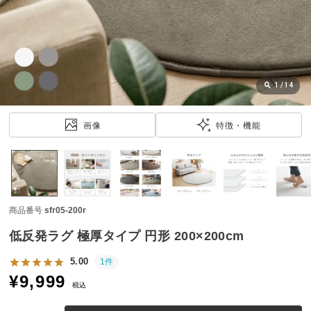
近
チ
ェ
ッ
ク
し
1
/
14
た
ア
画像
特徴・機能
イ
テ
ム
商品番号
sfr05-200r
特
集
低反発ラグ 極厚タイプ 円形 200×200cm
一
覧
5.00
1件
¥
9,999
税込
人