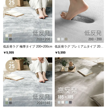
情
報
©
M
O
D
E
R
低反発ラグ 極厚タイプ 200×200cm
低反発ラグ プレミアムタイプ 200×
N
200cm
￥9,999
￥9,999
D
E
C
O
C
o.,
L
t
d.
A