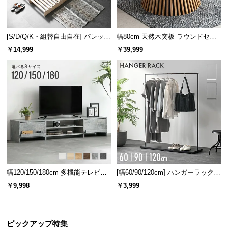
[S/D/Q/K・組替自由自在] パレット
幅80cm 天然木突板 ラウンドセン
ベッド 8/12/16枚セット
ターテーブル 美しい格子デザイン
￥14,999
￥39,999
幅120/150/180cm 多機能テレビボ
[幅60/90/120cm] ハンガーラック
ード 木目/石目調 オープン収納・
スチール 4段階高さ調節 サイドフ
￥9,998
￥3,999
引き出し収納付き
ック オープンラック シンプル
ピックアップ特集