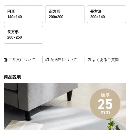
ら
探
円形
正方形
長方形
140×140
200×200
200×140
す
長方形
200×250
イ
ン
テ
リ
ご注文について
配送料について
よくあるご質問
ア
テ
商品説明
イ
ス
ト
か
ら
探
す