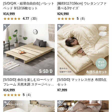
経
[S/D/Q/K・組替自由自在] パレット
[幅83/117/156cm] ウレタンソファ
ベッド 8/12/16枚セット
選べる3サイズ
路
¥14,999
¥24,990
に
4.77
（30）
5
（8）
つ
い
て
返
品・
キ
ャ
ン
セ
ル
[S/SD/D] 余白を楽しむローベッド
[S/SD/D] マットレス付き 布団5点
に
フレーム 天然木調 ステージベッド
セット
ロボット掃除機対応
つ
¥14,999
¥7,999
5
（4）
い
て