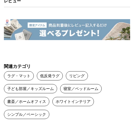
レビュー
送
料
に
つ
い
て
大
型
関連カテゴリ
商
品
ラグ・マット
低反発ラグ
リビング
の
配
子ども部屋／キッズルーム
寝室／ベッドルーム
送
書斎／ホームオフィス
ホワイトインテリア
に
つ
シンプル／ベーシック
い
て