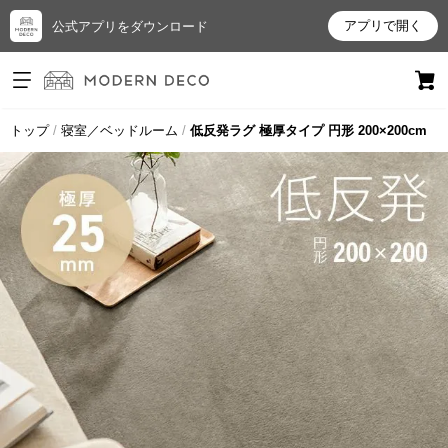
アプリで開く
公式アプリをダウンロード
ログイン
新規会員登録
トップ
寝室／ベッドルーム
低反発ラグ 極厚タイプ 円形 200×200cm
お
気
に
入
り
ア
イ
テ
ム
最