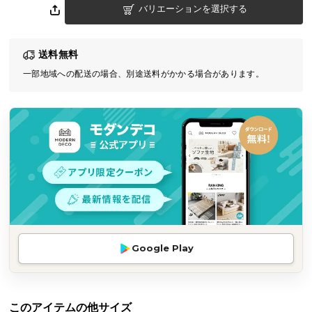
バリエーションを選択する
気
ア
イ
送料無料
テ
一部地域への配送の場合、別途送料がかかる場合があります。
ム
ラ
ン
キ
ン
グ
商
品
カ
Google Play
テ
ゴ
リ
か
このアイテムの他サイズ