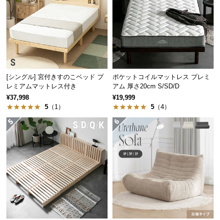
つ
い
て
開
梱
[シングル] 宮付きすのこベッド プ
ポケットコイルマットレス プレミ
設
レミアムマットレス付き
アム 厚さ20cm S/SD/D
置
¥37,998
¥19,999
サ
5
（1）
5
（4）
ー
ビ
ス
に
つ
い
て
搬
入