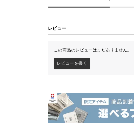
天然い草の香りが心地よく広がる畳
ンセントを備え、畳面は3段階の高
愛用いただける一台です。
レビュー
この商品のレビューはまだありません。
日本製の確かな品
レビューを書く
日本国内生産だからこそ実現できた
きるよう、徹底した品質管理のもと
ます。