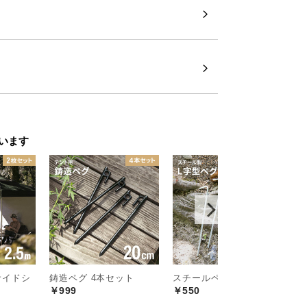
います
やかな宮棚付き畳ベッ
サイドシ
鋳造ペグ 4本セット
スチールペグ 4本セット
ワ
￥999
￥550
￥