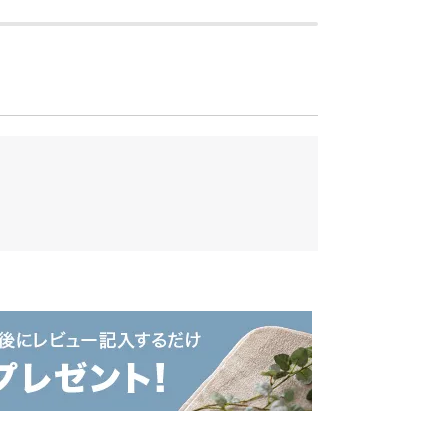
ベッド。ヘッドボードには便利な照明やコ
さ調節が行えます。安心の日本製で長くご
質
クオリティ。安心・安全な製品をお届けで
、熟練の職人たちが心を込めて製造してい