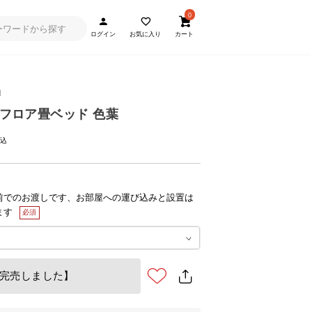
0
ログイン
お気に入り
カート
d
 フロア畳ベッド 色葉
前でのお渡しです、お部屋への運び込みと設置は
ます
完売しました】