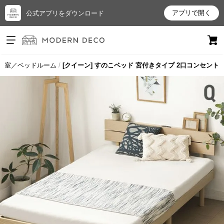
アプリで開く
公式アプリをダウンロード
ログイン
新規会員登録
寝室／ベッドルーム
[クイーン] すのこベッド 宮付きタイプ 2口コンセント
お
気
に
入
り
ア
イ
テ
ム
最