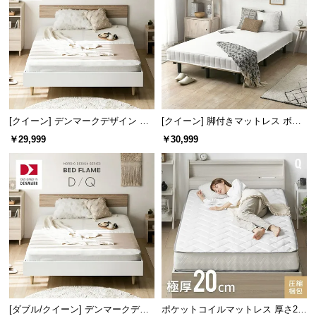
情
報
©
M
O
D
E
[クイーン] デンマークデザイン ベ
[クイーン] 脚付きマットレス ボン
R
ッドフレーム 木目調
ネルコイル やさしい肌触り コンパ
￥29,999
￥30,999
N
クトサイズで届く 一体型
D
E
C
O
C
o.,
L
t
d.
A
[ダブル/クイーン] デンマークデザ
ポケットコイルマットレス 厚さ20