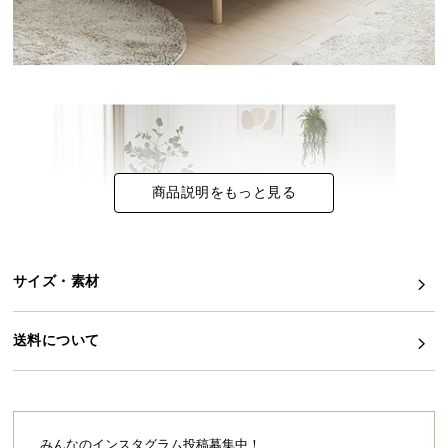
イ
ン
テ
リ
ア
コ
ー
商品説明をもっと見る
デ
ィ
ネ
ー
サイズ・素材
ト
か
ら
送料について
探
す
みんなのインスタグラム投稿募集中！