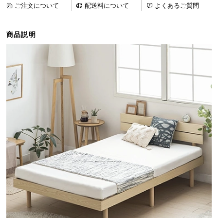
ご注文について
配送料について
よくあるご質問
ら
探
す
商品説明
イ
ン
テ
リ
ア
テ
イ
ス
ト
か
ら
探
す