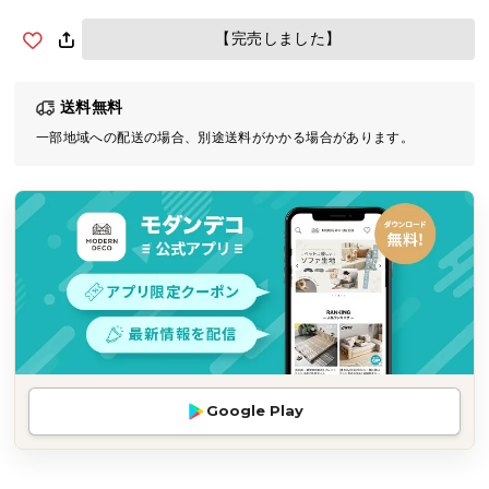
気
【完売しました】
ア
イ
テ
送料無料
ム
一部地域への配送の場合、別途送料がかかる場合があります。
ラ
ン
キ
ン
グ
商
品
カ
テ
Google Play
ゴ
リ
か