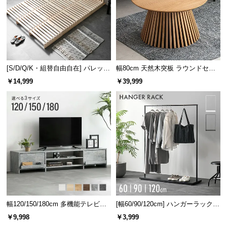
[S/D/Q/K・組替自由自在] パレット
幅80cm 天然木突板 ラウンドセン
ベッド 8/12/16枚セット
ターテーブル 美しい格子デザイン
￥14,999
￥39,999
幅120/150/180cm 多機能テレビボ
[幅60/90/120cm] ハンガーラック
ード 木目/石目調 オープン収納・
スチール 4段階高さ調節 サイドフ
￥9,998
￥3,999
引き出し収納付き
ック オープンラック シンプル