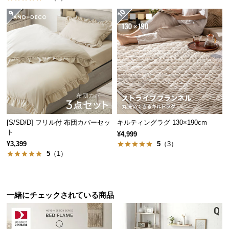
サ
ポ
ー
ト
お
知
ら
せ
[S/SD/D] フリル付 布団カバーセッ
キルティングラグ 130×190cm
ト
¥4,999
¥3,399
5
（3）
5
（1）
ブ
ロ
グ
一緒にチェックされている商品
企
業