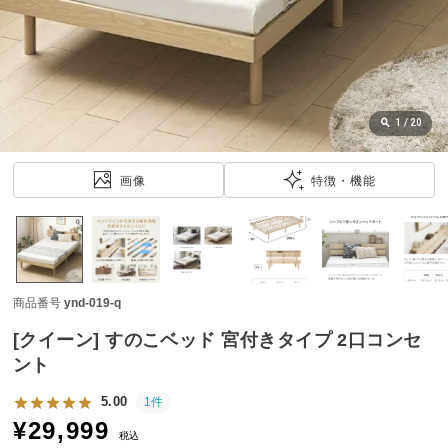
近
チ
ェ
ッ
ク
し
1
/
20
た
ア
画像
特徴・機能
イ
テ
ム
商品番号
ynd-019-q
特
集
[クイーン] すのこベッド 宮付きタイプ 2口コンセ
一
ント
覧
5.00
1件
¥
29,999
税込
人