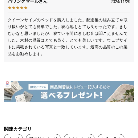
パワンクマール
2024/11/29
送
料
に
クイーンサイズのベッドを購入しました。配達後の組み立てや取
つ
り扱いがとても簡単でした。寝心地もとても良かったです。きし
い
むかなと思いましたが、寝ている間にきしむ音は聞こえませんで
した。木材の品質はとても良く、とても美しいです。ウェブサイ
て
トに掲載されている写真と一致しています。最高の品質のこの製
品をお勧めします。
大
型
商
品
の
配
送
に
つ
い
て
関連カテゴリ