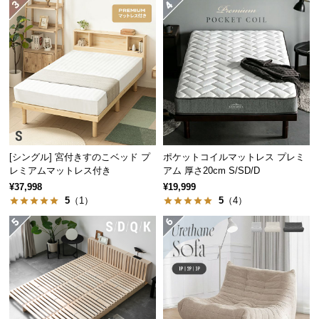
経
路
に
つ
い
て
返
品・
[シングル] 宮付きすのこベッド プ
ポケットコイルマットレス プレミ
キ
レミアムマットレス付き
アム 厚さ20cm S/SD/D
ャ
¥37,998
¥19,999
ン
5
（1）
5
（4）
セ
ル
に
つ
い
て