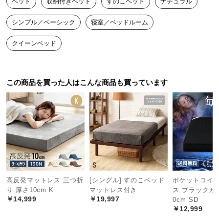
ベッド
収納付きベッド
すのこベッド
ナチュラル
中
型
シンプル／ベーシック
寝室／ベッドルーム
商
品
クイーンベッド
の
配
送
この商品を買った人はこんな商品も買っています
に
つ
い
て
小
型
商
品
高反発マットレス 三つ折
[シングル] すのこベッド
ポケットコイ
の
り 厚さ10cm K
マットレス付き
ス ブラックカ
配
￥14,999
￥19,997
0cm SD
送
￥12,999
に