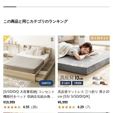
つ
い
て
この商品と同じカテゴリのランキング
開
梱
設
置
サ
ー
ビ
ス
に
つ
い
[S/SD/D/Q 大容量収納] コンセント
高反発マットレス 三つ折り 厚さ10
て
機能付きベッド 収納左右組み換え
cm [SS/ S/SD/D/Q/K]
可能
¥19,999
¥6,999
搬
4.55
（20）
4.29
（7）
入