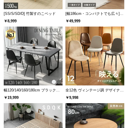
[SS/S/SD/D] 竹製すのこベッド
[幅186cm・コンパクトでも広々] 3
人掛けソファベッド リクライニン
￥8,999
￥49,999
グ 天然木フレーム 北欧
幅120/140/160/180cm ブラックフ
全12色 ヴィンテージ調 デザイナー
レーム ダイニング 大理石調 4人掛
ズシェルチェア
￥19,999
￥9,998
け