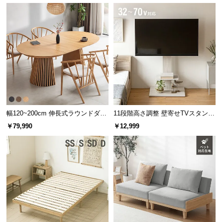
幅120~200cm 伸長式ラウンドダイ
11段階高さ調整 壁寄せTVスタンド
ニングテーブル 6人掛け 天然木突
キャスター付き 上下左右角度調節
￥79,990
￥12,999
板 美しい格子デザイン
機能