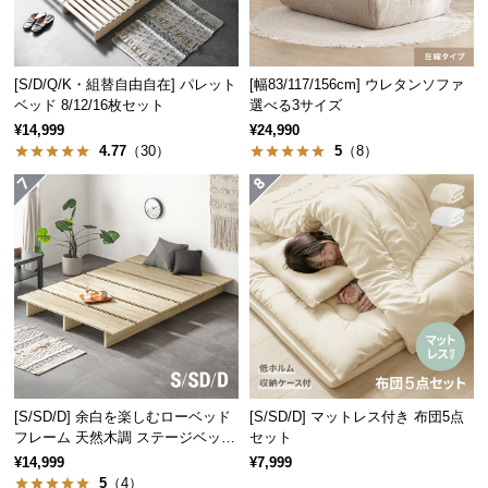
保
証
に
つ
[S/D/Q/K・組替自由自在] パレット
[幅83/117/156cm] ウレタンソファ
ベッド 8/12/16枚セット
選べる3サイズ
い
て
¥14,999
¥24,990
4.77
（30）
5
（8）
会
員
規
約
に
つ
い
て
[S/SD/D] 余白を楽しむローベッド
[S/SD/D] マットレス付き 布団5点
お
フレーム 天然木調 ステージベッド
セット
ロボット掃除機対応
客
¥14,999
¥7,999
5
（4）
様