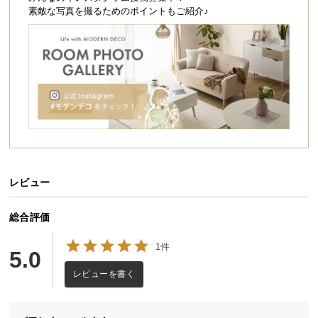
シ
素敵な写真を撮るためのポイントもご紹介♪
ョ
ッ
ピ
ン
グ
ガ
イ
ド
お
支
レビュー
払
い
総合評価
に
1件
つ
5.0
い
レビューを書く
て
配