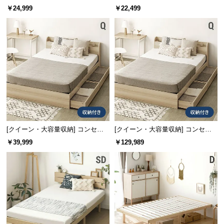
l
イン ベッドフレーム 木目調
cm Q
￥24,999
￥22,499
l
[クイーン・大容量収納] コンセン
[クイーン・大容量収納] コンセン
ト機能付きベッド 収納左右組み換
ト機能付きベッド ユーロトップマ
￥39,999
￥129,989
え可能
ットレス付き