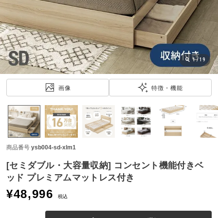
近
チ
ェ
ッ
ク
し
1
/
19
た
ア
画像
特徴・機能
イ
テ
ム
商品番号
ysb004-sd-xlm1
特
集
[セミダブル・大容量収納] コンセント機能付きベ
一
ッド プレミアムマットレス付き
覧
¥
48,996
税込
人