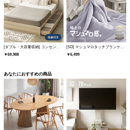
l
l
[ダブル・大容量収納] コンセント
[SD] マシュマロタッチブランケッ
機能付きベッド 超極厚マットレス
ト
￥69,988
￥6,499
付き
あなたにおすすめの商品