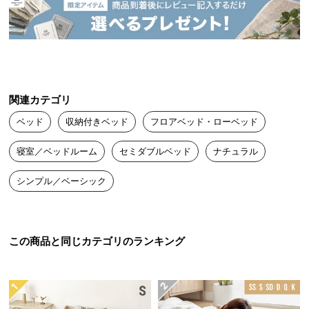
送
料
に
つ
い
て
関連カテゴリ
ベッド
収納付きベッド
フロアベッド・ローベッド
大
型
寝室／ベッドルーム
セミダブルベッド
ナチュラル
商
品
シンプル／ベーシック
の
配
送
に
この商品と同じカテゴリのランキング
つ
い
て