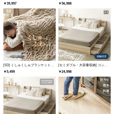
ント機能付きベッド マットレス付
ント機能付きベッド 超極厚マット
￥39,997
￥56,988
サ
き
レス付き
ポ
ー
ト
お
知
ら
せ
[SD] くしゅくしゅブランケットフ
[セミダブル・大容量収納] コンセ
ランネルタイプ
ント機能付きベッド 収納左右組み
￥5,499
￥24,998
換え可能
ブ
ロ
グ
企
業