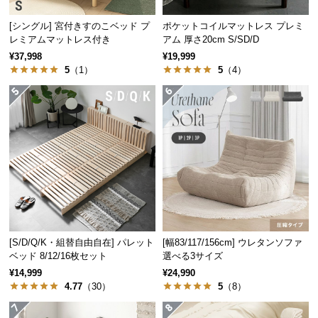
つ
[シングル] 宮付きすのこベッド プ
ポケットコイルマットレス プレミ
い
レミアムマットレス付き
アム 厚さ20cm S/SD/D
て
¥37,998
¥19,999
5
（1）
5
（4）
開
梱
設
置
サ
ー
ビ
ス
に
つ
[S/D/Q/K・組替自由自在] パレット
[幅83/117/156cm] ウレタンソファ
い
ベッド 8/12/16枚セット
選べる3サイズ
て
¥14,999
¥24,990
4.77
（30）
5
（8）
搬
入