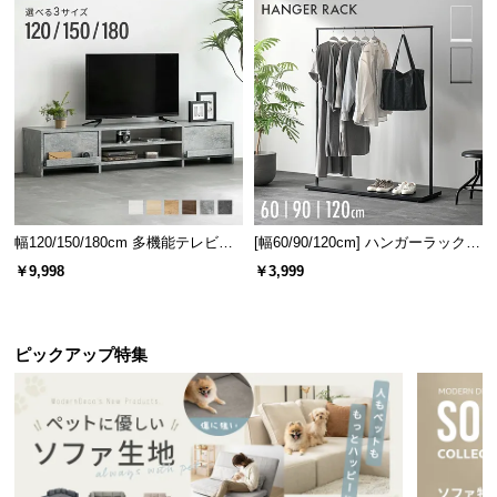
幅120/150/180cm 多機能テレビボ
[幅60/90/120cm] ハンガーラック
ード 木目/石目調 オープン収納・
スチール 4段階高さ調節 サイドフ
￥9,998
￥3,999
引き出し収納付き
ック オープンラック シンプル
ピックアップ特集