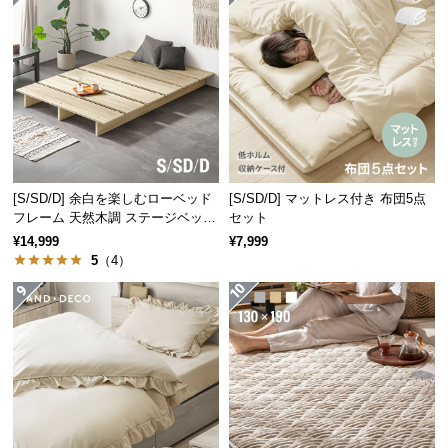
経
路
に
つ
い
て
返
品・
[S/SD/D] 余白を楽しむローベッド
[S/SD/D] マットレス付き 布団5点
フレーム 天然木調 ステージベッド
セット
キ
ロボット掃除機対応
¥14,999
¥7,999
ャ
5
（4）
ン
セ
ル
に
つ
い
て