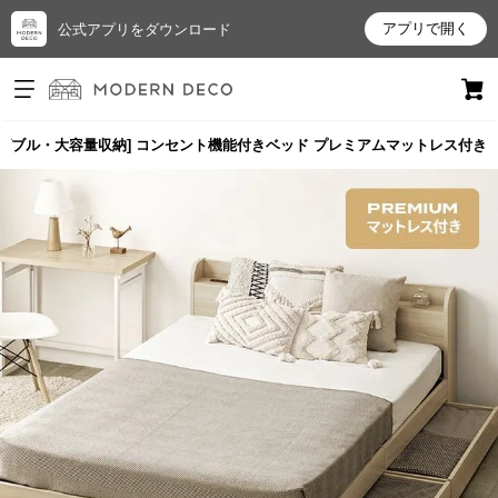
アプリで開く
公式アプリをダウンロード
ログイン
新規会員登録
ダブル・大容量収納] コンセント機能付きベッド プレミアムマットレス付き
お
気
に
入
り
ア
イ
テ
ム
最