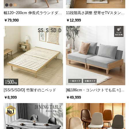
幅120~200cm 伸長式ラウンドダイ
11段階高さ調整 壁寄せTVスタンド
ニングテーブル 6人掛け 天然木突
キャスター付き 上下左右角度調節
￥79,990
￥12,999
板 美しい格子デザイン
機能
[SS/S/SD/D] 竹製すのこベッド
[幅186cm・コンパクトでも広々] 3
人掛けソファベッド リクライニン
￥8,999
￥49,999
グ 天然木フレーム 北欧