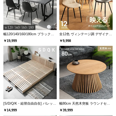
幅120/140/160/180cm ブラックフ
全12色 ヴィンテージ調 デザイナー
レーム ダイニング 大理石調 4人掛
ズシェルチェア
￥19,999
￥9,998
け
[S/D/Q/K・組替自由自在] パレット
幅80cm 天然木突板 ラウンドセン
ベッド 8/12/16枚セット
ターテーブル 美しい格子デザイン
￥14,999
￥39,999