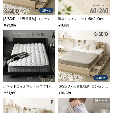
情
報
©
[S/SD/D・大容量収納] コンセント
撥水キッチンマット 60×240cm
M
機能付きベッド マットレス付き
￥29,997
￥3,998
O
D
E
R
N
D
E
C
O
C
o.,
ポケットコイルマットレス プレミ
[S/SD/D・大容量収納] コンセント
L
アム 超極厚 厚さ25cm SD
機能付きベッド 超極厚マットレス
￥31,990
￥46,989
付き
t
d.
A