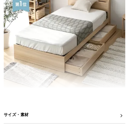
イ
ン
テ
リ
ア
コ
ー
デ
ィ
ネ
ー
ト
か
ら
探
す
サイズ・素材