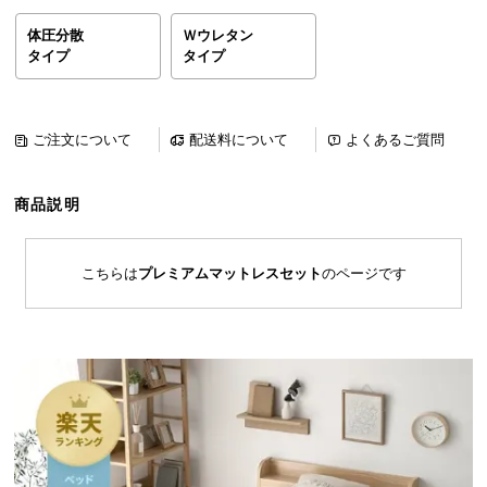
ら
体圧分散
Ｗウレタン
探
タイプ
タイプ
す
ご注文について
配送料について
よくあるご質問
イ
ン
テ
商品説明
リ
ア
テ
こちらは
プレミアムマットレスセット
のページです
イ
ス
ト
か
ら
探
す