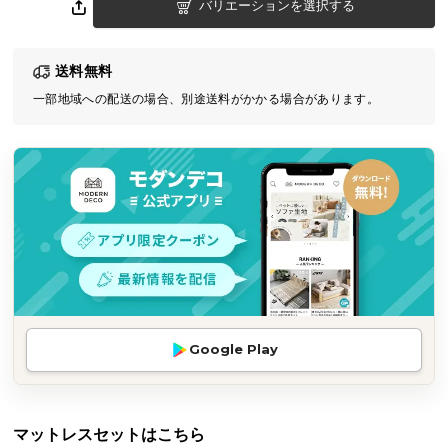
バリエーションを選択する
気
ア
イ
送料無料
テ
一部地域への配送の場合、別途送料がかかる場合があります。
ム
ラ
ン
キ
ン
グ
商
品
カ
Google Play
テ
ゴ
リ
マットレスセットはこちら
か