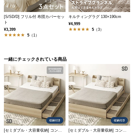
保
証
に
[S/SD/D] フリル付 布団カバーセッ
キルティングラグ 130×190cm
つ
ト
¥4,999
い
¥3,399
5
（3）
5
（1）
て
会
員
一緒にチェックされている商品
規
約
に
つ
い
て
お
客
[セミダブル・大容量収納] コンセ
[セミダブル・大容量収納] コンセ
様