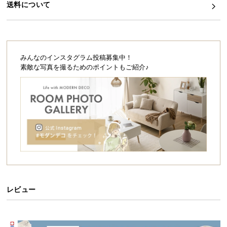
シ
送料について
ョ
ッ
ピ
ン
みんなのインスタグラム投稿募集中！
グ
素敵な写真を撮るためのポイントもご紹介♪
ガ
イ
ド
お
支
払
い
に
つ
い
レビュー
て
配