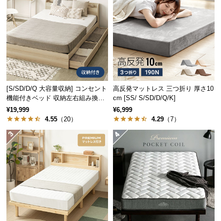
中
型
商
品
の
配
送
に
[S/SD/D/Q 大容量収納] コンセント
高反発マットレス 三つ折り 厚さ10
つ
機能付きベッド 収納左右組み換え
cm [SS/ S/SD/D/Q/K]
い
可能
¥19,999
¥6,999
て
4.55
（20）
4.29
（7）
小
型
商
品
の
配
送
に