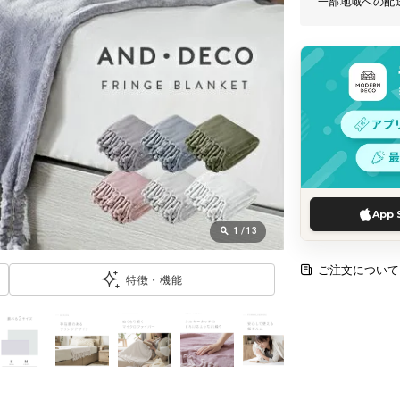
一部地域への配
App 
1
/
13
ご注文について
特徴・機能