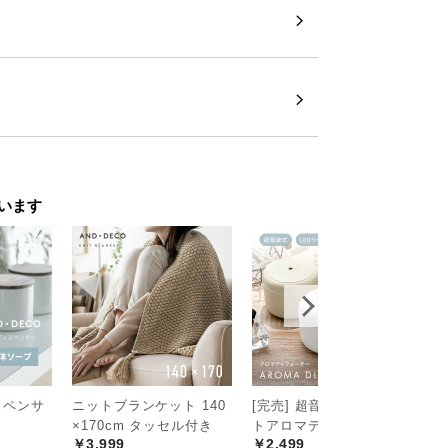
います
スペンサ
ニットブランケット 140
[完売] 超音波式 コンパク
[
×170cm タッセル付き
トアロマディフューザー
ル
￥3,999
￥2,499
フ