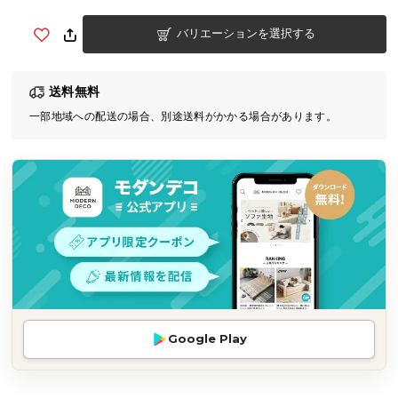
気
バリエーションを選択する
ア
イ
テ
送料無料
ム
一部地域への配送の場合、別途送料がかかる場合があります。
ラ
ン
キ
ン
グ
商
品
カ
テ
Google Play
ゴ
リ
か