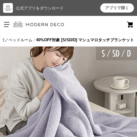
アプリで開く
公式アプリをダウンロード
ログイン
新規会員登録
寝室／ベッドルーム
40%OFF対象 [S/SD/D] マシュマロタッチブランケット
お
気
に
入
り
ア
イ
テ
ム
最