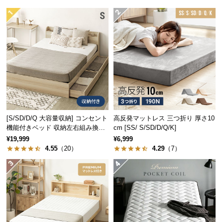
つ
い
て
開
梱
設
置
サ
ー
[S/SD/D/Q 大容量収納] コンセント
高反発マットレス 三つ折り 厚さ10
ビ
機能付きベッド 収納左右組み換え
cm [SS/ S/SD/D/Q/K]
ス
可能
¥19,999
¥6,999
に
4.55
（20）
4.29
（7）
つ
い
て
搬
入