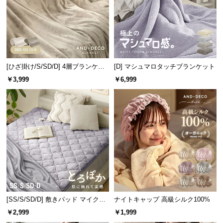
l
l
[ひざ掛け/S/SD/D] 4層ブランケッ
[D] マシュマロタッチブランケット
ト
￥3,999
￥6,999
[SS/S/SD/D] 敷きパッド マイクロ
ナイトキャップ 高級シルク100%
ファイバー
￥2,999
￥1,999