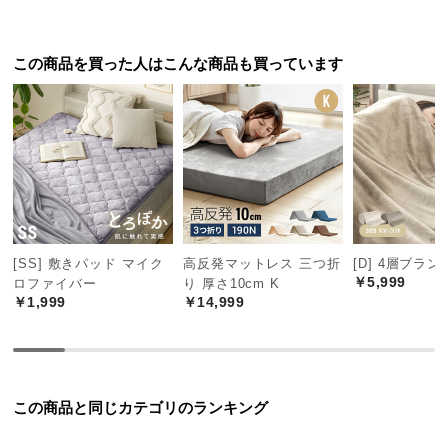
中
型
商
この商品を買った人はこんな商品も買っています
品
の
配
送
に
つ
い
て
[SS] 敷きパッド マイク
高反発マットレス 三つ折
[D] 4層ブラ
￥5,999
ロファイバー
り 厚さ10cm K
小
￥1,999
￥14,999
型
商
品
の
配
この商品と同じカテゴリのランキング
送
に