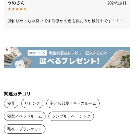
うめ
2024/11/11
送
料
に
肌触りめっちゃ良いです◎ほかの色も買おうか検討中です！！！
つ
い
て
大
型
商
品
の
配
関連カテゴリ
送
に
寝具
リビング
子ども部屋／キッズルーム
つ
い
寝室／ベッドルーム
シンプル／ベーシック
て
毛布・ブランケット