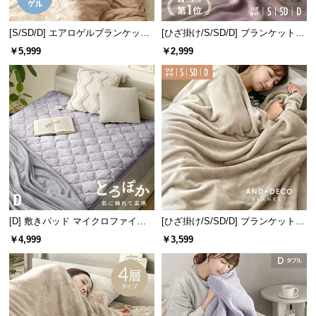
情
報
[S/SD/D] エアロゲルブランケット
[ひざ掛け/S/SD/D] ブランケット
©
140×200cm
マイクロファイバー
￥5,999
￥2,999
M
O
D
E
R
N
D
E
C
O
[D] 敷きパッド マイクロファイバ
[ひざ掛け/S/SD/D] ブランケット
C
ー
ボリュームタイプ
o.,
￥4,999
￥3,599
L
t
d.
A