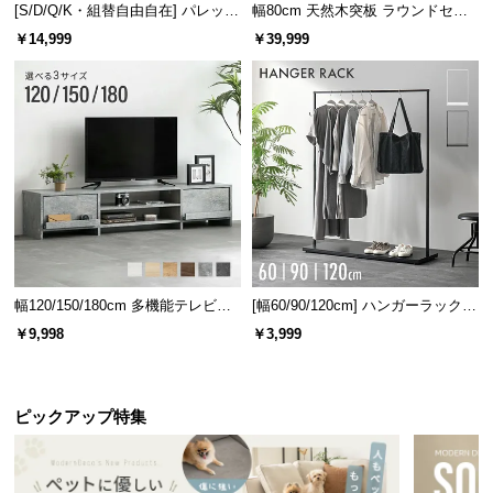
[S/D/Q/K・組替自由自在] パレット
幅80cm 天然木突板 ラウンドセン
ベッド 8/12/16枚セット
ターテーブル 美しい格子デザイン
￥14,999
￥39,999
幅120/150/180cm 多機能テレビボ
[幅60/90/120cm] ハンガーラック
ード 木目/石目調 オープン収納・
スチール 4段階高さ調節 サイドフ
￥9,998
￥3,999
引き出し収納付き
ック オープンラック シンプル
ピックアップ特集