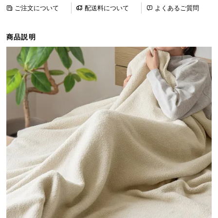
ら
ご注文について
配送料について
よくあるご質問
探
す
商品説明
イ
ン
テ
リ
ア
テ
イ
ス
ト
か
ら
探
す