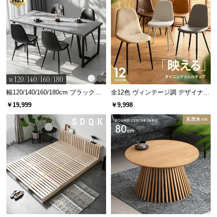
幅120/140/160/180cm ブラックフ
全12色 ヴィンテージ調 デザイナー
レーム ダイニング 大理石調 4人掛
ズシェルチェア
￥19,999
￥9,998
け