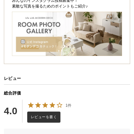
シ
みんなのインスタグラム投稿募集中！
素敵な写真を撮るためのポイントもご紹介♪
ョ
ッ
ピ
ン
グ
ガ
イ
ド
お
支
レビュー
払
い
総合評価
に
つ
1件
4.0
い
レビューを書く
て
配