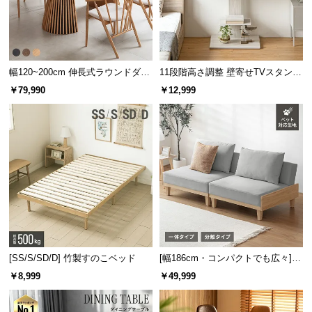
幅120~200cm 伸長式ラウンドダイ
11段階高さ調整 壁寄せTVスタンド
ニングテーブル 6人掛け 天然木突
キャスター付き 上下左右角度調節
￥79,990
￥12,999
板 美しい格子デザイン
機能
[SS/S/SD/D] 竹製すのこベッド
[幅186cm・コンパクトでも広々] 3
人掛けソファベッド リクライニン
￥8,999
￥49,999
グ 天然木フレーム 北欧