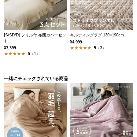
サ
ポ
ー
ト
[S/SD/D] フリル付 布団カバーセッ
キルティングラグ 130×190cm
ト
¥4,999
¥3,399
5
（3）
お
5
（1）
知
ら
せ
一緒にチェックされている商品
ブ
ロ
グ
企
業