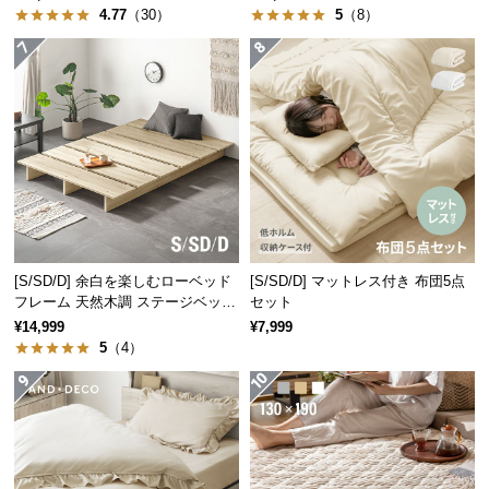
保
4.77
（30）
5
（8）
証
に
つ
い
て
会
員
規
約
[S/SD/D] 余白を楽しむローベッド
[S/SD/D] マットレス付き 布団5点
に
フレーム 天然木調 ステージベッド
セット
つ
ロボット掃除機対応
¥14,999
¥7,999
い
5
（4）
て
お
客
様