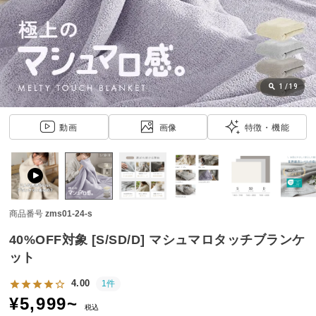
近
チ
ェ
ッ
ク
し
1
/
19
た
ア
動画
画像
特徴・機能
イ
テ
ム
商品番号
zms01-24-s
特
集
40%OFF対象 [S/SD/D] マシュマロタッチブランケ
一
ット
覧
4.00
1件
¥
5,999
~
税込
人