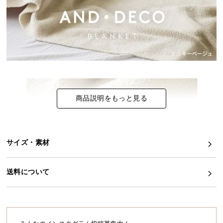
イ
ン
テ
リ
ア
コ
ー
デ
商品説明をもっと見る
ィ
ネ
ー
ト
サイズ・素材
か
ら
送料について
探
す