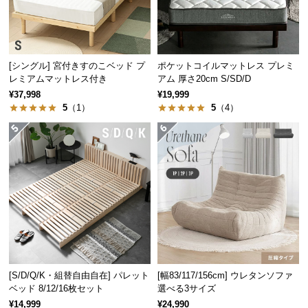
経
路
に
つ
[シングル] 宮付きすのこベッド プ
ポケットコイルマットレス プレミ
い
レミアムマットレス付き
アム 厚さ20cm S/SD/D
て
¥37,998
¥19,999
5
（1）
5
（4）
返
品・
キ
ャ
ン
セ
ル
に
つ
い
[S/D/Q/K・組替自由自在] パレット
[幅83/117/156cm] ウレタンソファ
て
ベッド 8/12/16枚セット
選べる3サイズ
¥14,999
¥24,990