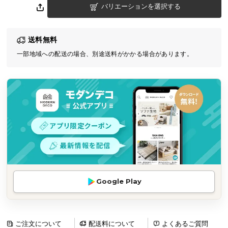
バリエーションを選択する
気
ア
イ
送料無料
テ
一部地域への配送の場合、別途送料がかかる場合があります。
ム
ラ
ン
キ
ン
グ
商
品
カ
Google Play
テ
ゴ
リ
か
ご注文について
配送料について
よくあるご質問