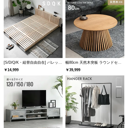
[S/D/Q/K・組替自由自在] パレット
幅80cm 天然木突板 ラウンドセン
ベッド 8/12/16枚セット
ターテーブル 美しい格子デザイン
￥14,999
￥39,999