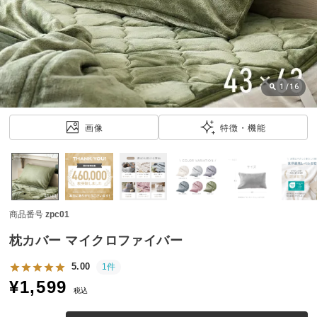
近
チ
ェ
ッ
ク
し
1
/
16
た
ア
画像
特徴・機能
イ
テ
ム
商品番号
zpc01
特
集
枕カバー マイクロファイバー
一
覧
5.00
1件
¥
1,599
税込
人