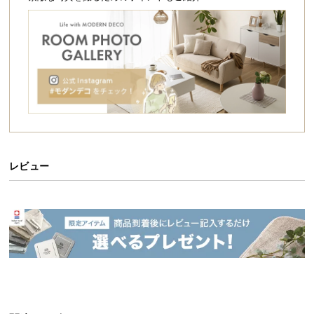
シ
ョ
ッ
ピ
ン
グ
ガ
イ
ド
お
レビュー
支
払
い
に
つ
い
て
配