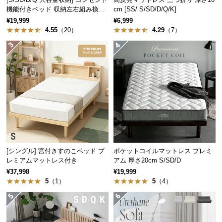
中
機能付きベッド 収納左右組み換え
cm [SS/ S/SD/D/Q/K]
型
可能
¥19,999
¥6,999
商
4.55
（20）
4.29
（7）
品
の
配
送
に
つ
い
て
小
[シングル] 宮付きすのこベッド プ
ポケットコイルマットレス プレミ
型
レミアムマットレス付き
アム 厚さ20cm S/SD/D
商
¥37,998
¥19,999
品
5
（1）
5
（4）
の
配
送
に