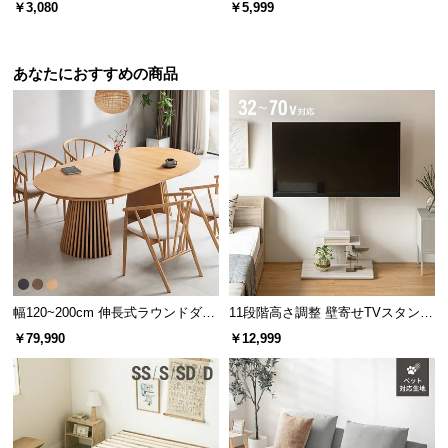
ト シアサッカータイプ
セット
l
￥3,080
￥5,999
l
あなたにおすすめの商品
幅120~200cm 伸長式ラウンドダイ
11段階高さ調整 壁寄せTVスタンド
ニングテーブル 6人掛け 天然木突
キャスター付き 上下左右角度調節
￥79,990
￥12,999
板 美しい格子デザイン
機能