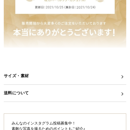
イ
ン
テ
リ
ア
コ
ー
デ
ィ
ネ
サイズ・素材
ー
ト
か
送料について
ら
探
す
みんなのインスタグラム投稿募集中！
素敵な写真を撮るためのポイントもご紹介♪