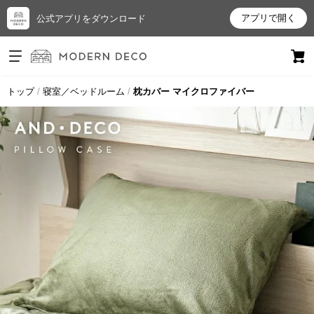
アプリで開く
公式アプリをダウンロード
ログイン
新規会員登録
トップ
寝室／ベッドルーム
枕カバー マイクロファイバー
お
気
に
入
り
ア
イ
テ
ム
最