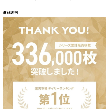
ら
探
商品説明
す
イ
ン
テ
リ
ア
テ
イ
ス
ト
か
ら
探
す