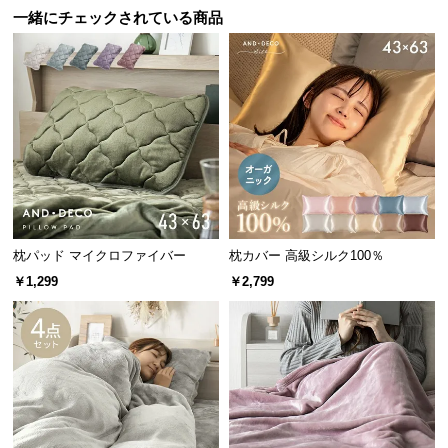
保
一緒にチェックされている商品
証
に
つ
い
て
会
員
規
約
枕パッド マイクロファイバー
枕カバー 高級シルク100％
に
￥1,299
￥2,799
つ
い
て
お
客
様