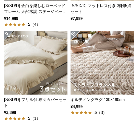
経
[S/SD/D] 余白を楽しむローベッド
[S/SD/D] マットレス付き 布団5点
路
フレーム 天然木調 ステージベッド
セット
ロボット掃除機対応
に
¥14,999
¥7,999
5
（4）
つ
い
て
返
品・
キ
ャ
ン
セ
ル
[S/SD/D] フリル付 布団カバーセッ
キルティングラグ 130×190cm
に
ト
¥4,999
つ
¥3,399
5
（3）
い
5
（1）
て