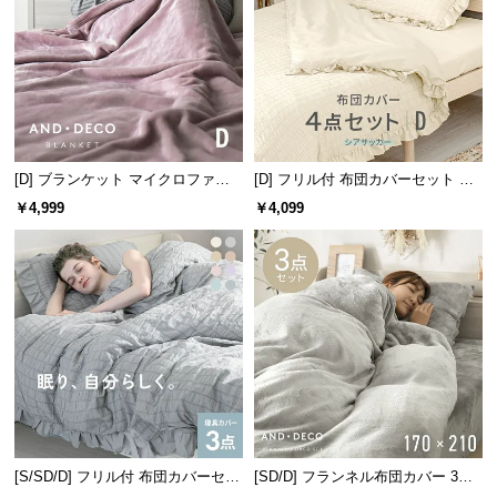
情
報
©
M
O
D
E
[D] ブランケット マイクロファイ
[D] フリル付 布団カバーセット シ
R
バー
アサッカータイプ
￥4,999
￥4,099
N
D
E
C
O
C
o.,
L
t
d.
A
[S/SD/D] フリル付 布団カバーセッ
[SD/D] フランネル布団カバー 3点