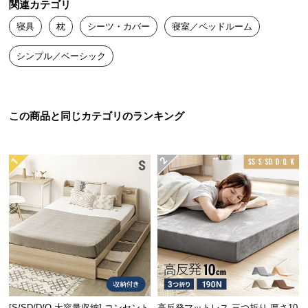
関連カテゴリ
送
寝具
枕
シーツ・カバー
寝室／ベッドルーム
料
に
シンプル／ベーシック
つ
い
て
この商品と同じカテゴリのランキング
大
型
商
品
の
配
送
に
つ
い
て
[S/SD/D/Q 大容量収納] コンセント
高反発マットレス 三つ折り 厚さ10