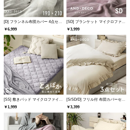
サ
ポ
ー
[D] フランネル布団カバー 4点セッ
[SD] ブランケット マイクロファイ
ト
ト
バー
￥6,999
￥3,999
お
知
ら
せ
ブ
ロ
[SS] 敷きパッド マイクロファイバ
[S/SD/D] フリル付 布団カバーセッ
グ
ー
ト
￥1,999
￥3,399
企
業