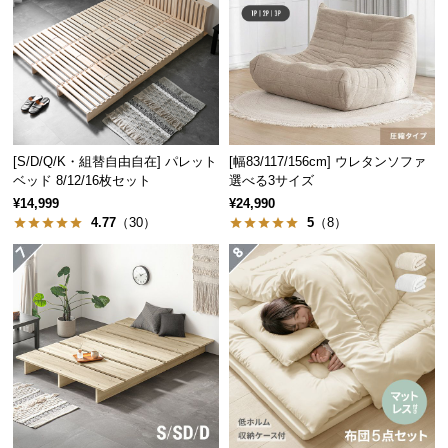
つ
い
て
開
梱
設
[S/D/Q/K・組替自由自在] パレット
[幅83/117/156cm] ウレタンソファ
ベッド 8/12/16枚セット
選べる3サイズ
置
¥14,999
¥24,990
サ
4.77
（30）
5
（8）
ー
ビ
ス
に
つ
い
て
搬
入