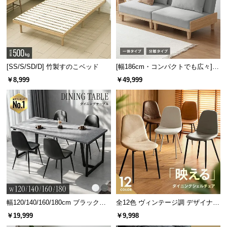
[SS/S/SD/D] 竹製すのこベッド
[幅186cm・コンパクトでも広々] 3
人掛けソファベッド リクライニン
￥8,999
￥49,999
グ 天然木フレーム 北欧
幅120/140/160/180cm ブラックフ
全12色 ヴィンテージ調 デザイナー
レーム ダイニング 大理石調 4人掛
ズシェルチェア
￥19,999
￥9,998
け