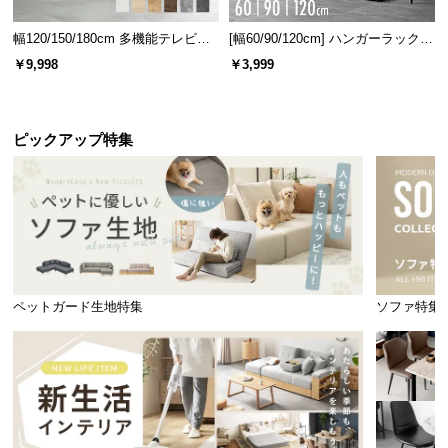
幅120/150/180cm 多機能テレビボ
[幅60/90/120cm] ハンガーラック
ード 木目/石目調 オープン収納・
スチール 4段階高さ調節 サイドフ
￥9,998
￥3,999
引き出し収納付き
ック オープンラック シンプル
ピックアップ特集
ペットガード生地特集
ソファ特集