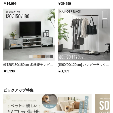
ベッド 8/12/16枚セット
ターテーブル 美しい格子デザイン
￥14,999
￥39,999
幅120/150/180cm 多機能テレビボ
[幅60/90/120cm] ハンガーラック
ード 木目/石目調 オープン収納・
スチール 4段階高さ調節 サイドフ
￥9,998
￥3,999
引き出し収納付き
ック オープンラック シンプル
ピックアップ特集