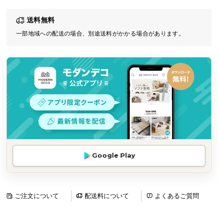
気
送料無料
ア
イ
一部地域への配送の場合、別途送料がかかる場合があります。
テ
ム
ラ
ン
キ
ン
グ
商
Google Play
品
カ
テ
ゴ
ご注文について
配送料について
よくあるご質問
リ
か