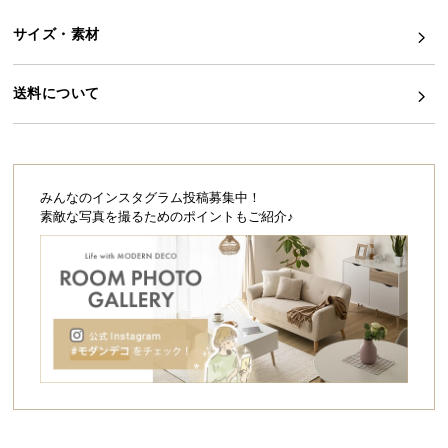
ら
サイズ・素材
探
す
送料について
イ
ン
テ
みんなのインスタグラム投稿募集中！
リ
素敵な写真を撮るためのポイントもご紹介♪
ア
テ
イ
ス
ト
か
ら
探
す