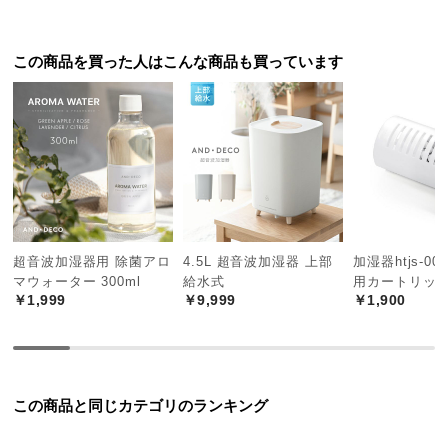
シ
ョ
ッ
この商品を買った人はこんな商品も買っています
ピ
ン
グ
ガ
イ
ド
お
支
超音波加湿器用 除菌アロ
4.5L 超音波加湿器 上部
加湿器htjs-0
払
マウォーター 300ml
給水式
用カートリッ
￥1,999
￥9,999
￥1,900
い
に
つ
い
て
この商品と同じカテゴリのランキング
配