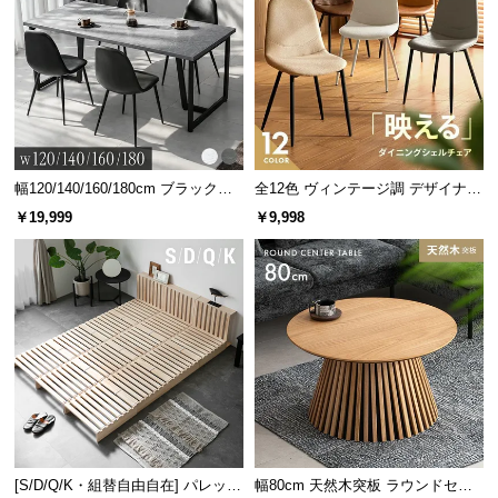
幅120/140/160/180cm ブラックフ
全12色 ヴィンテージ調 デザイナー
レーム ダイニング 大理石調 4人掛
ズシェルチェア
￥19,999
￥9,998
け
[S/D/Q/K・組替自由自在] パレット
幅80cm 天然木突板 ラウンドセン