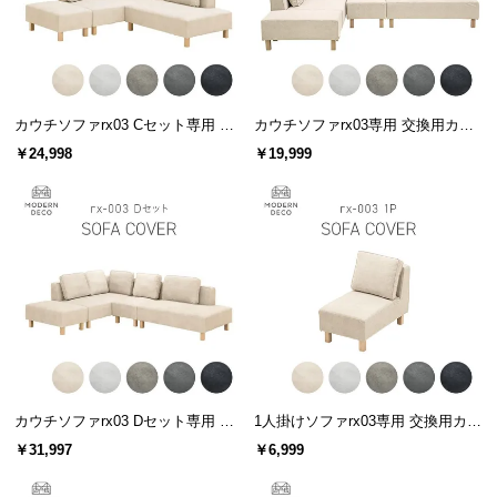
サ
ポ
ー
ト
カウチソファrx03 Cセット専用 交
カウチソファrx03専用 交換用カバ
換用カバー カウチ+2P+オットマン
ー
￥24,998
￥19,999
お
知
ら
せ
ブ
ロ
グ
カウチソファrx03 Dセット専用 交
1人掛けソファrx03専用 交換用カバ
換用カバー カウチ+2P+1P+オット
ー
￥31,997
￥6,999
マン
企
業