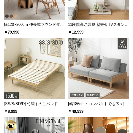
l
l
幅120~200cm 伸長式ラウンドダイ
11段階高さ調整 壁寄せTVスタンド
ニングテーブル 6人掛け 天然木突
キャスター付き 上下左右角度調節
￥79,990
￥12,999
板 美しい格子デザイン
機能
[SS/S/SD/D] 竹製すのこベッド
[幅186cm・コンパクトでも広々] 3
人掛けソファベッド リクライニン
￥8,999
￥49,999
グ 天然木フレーム 北欧