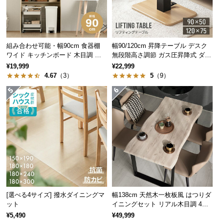
中
型
商
品
組み合わせ可能・幅90cm 食器棚
幅90/120cm 昇降テーブル デスク
の
ワイド キッチンボード 木目調 レ
無段階高さ調節 ガス圧昇降式 ダイ
配
イアウト自在
ニング 高さ55~70cm
¥19,999
¥22,999
送
4.67
（3）
5
（9）
に
つ
い
て
小
型
商
品
の
[選べる4サイズ] 撥水ダイニングマ
幅138cm 天然木一枚板風 はつりダ
配
ット
イニングセット リアル木目調 4人
送
掛け チェア4脚セット
¥5,490
¥49,999
に