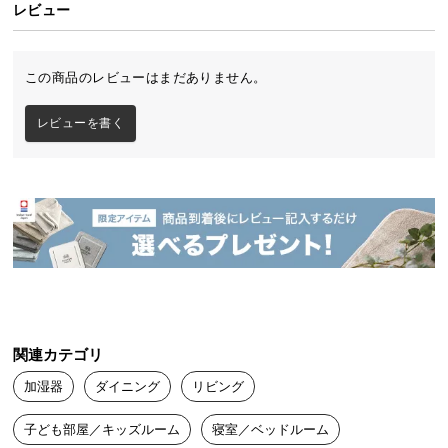
レビュー
イ
ン
この商品のレビューはまだありません。
テ
リ
レビューを書く
ア
コ
ー
デ
ィ
ネ
ー
ト
か
ら
探
関連カテゴリ
す
加湿器
ダイニング
リビング
子ども部屋／キッズルーム
寝室／ベッドルーム