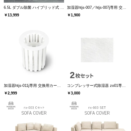
保
6.5L ダブル除菌 ハイブリッド式 U
加湿器htjs-007／htjs-007j専用 交換
証
Vライト+ヒーター除菌機能付き
用カートリッジ
に
￥13,999
￥1,900
つ
い
て
会
員
規
約
に
つ
加湿器htjs-011j専用 交換用カート
コンプレッサー式除湿器 zo01専用
い
リッジ
交換用活性炭フィルター 2個セット
￥2,999
￥3,000
て
お
客
様