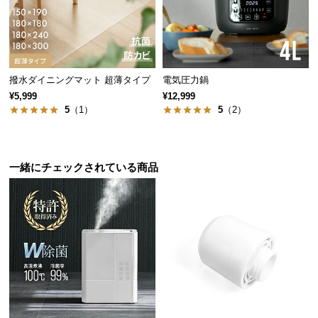
経
路
に
つ
い
撥水ダイニングマット 超薄タイプ
電気圧力鍋
て
¥5,999
¥12,999
5
（1）
5
（2）
返
品・
キ
一緒にチェックされている商品
ャ
ン
セ
ル
に
つ
い
て