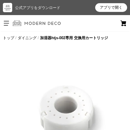
アプリで開く
公式アプリをダウンロード
ログイン
新規会員登録
トップ
ダイニング
加湿器htjs-002専用 交換用カートリッジ
お
気
に
入
り
ア
イ
テ
ム
最