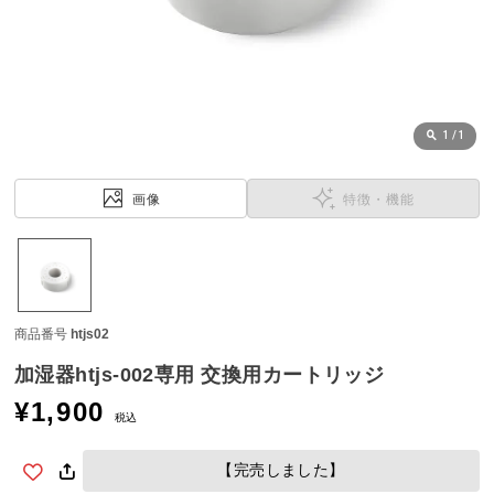
近
チ
ェ
ッ
ク
し
1
/
1
た
ア
画像
特徴・機能
イ
テ
ム
商品番号
htjs02
特
集
加湿器htjs-002専用 交換用カートリッジ
一
¥
1,900
覧
税込
【完売しました】
人