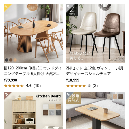
送
料
に
つ
い
て
大
型
商
幅120~200cm 伸長式ラウンドダイ
2脚セット 全12色 ヴィンテージ調
品
ニングテーブル 6人掛け 天然木突
デザイナーズシェルチェア
の
板 美しい格子デザイン
¥79,990
¥18,999
配
4.6
（10）
5
（3）
送
に
つ
い
て