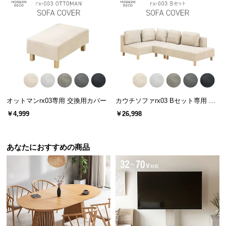
情
報
©
M
O
D
E
R
N
オットマンrx03専用 交換用カバー
カウチソファrx03 Bセット専用 交
換用カバー カウチ+2P+1Pセット
D
￥4,999
￥26,998
E
C
O
あなたにおすすめの商品
C
o.,
L
t
d.
A