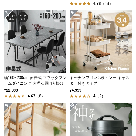
4.78
（18）
つ
い
て
開
梱
設
置
サ
ー
ビ
幅160~200cm 伸長式 ブラックフレ
キッチンワゴン 3段トレー キャス
ームダイニング 大理石調 4人掛け
ター付きタイプ
ス
¥22,999
¥4,999
に
4.63
（8）
4
（2）
つ
い
て
搬
入