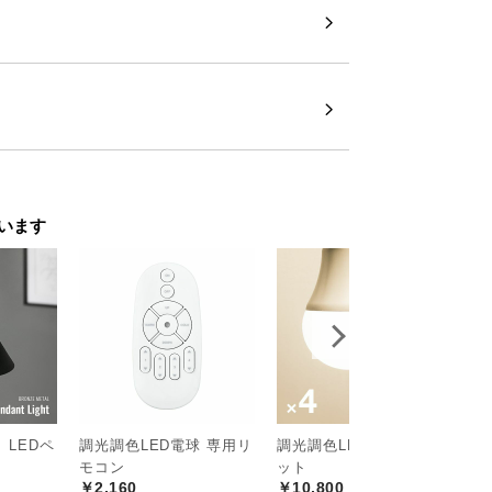
ンズのソケット
様を入れたヘアライン加工を施し、重厚感
います
 LEDペ
調光調色LED電球 専用リ
調光調色LED電球 4個セ
リ
モコン
ット
イ
￥2,160
￥10,800
￥