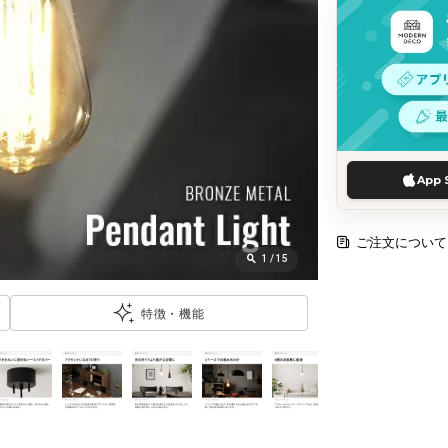
App 
ご注文について
1
/
15
特徴・機能