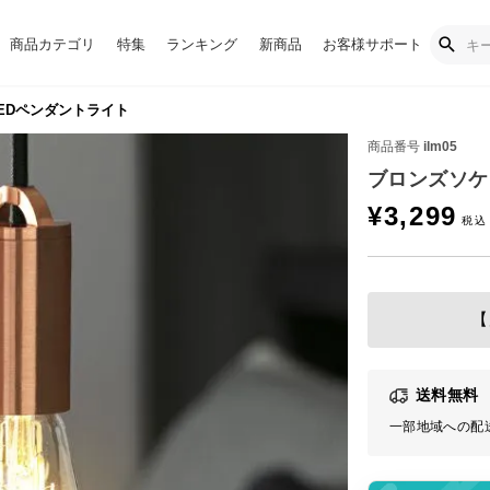
商品カテゴリ
特集
ランキング
新商品
お客様サポート
EDペンダントライト
商品番号
ilm05
ブロンズソケ
¥
3,299
【
送料無料
一部地域への配