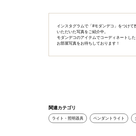
インスタグラムで「#モダンデコ」をつけて
いただいた写真をご紹介中。
モダンデコのアイテムでコーディネートした
お部屋写真をお待ちしております！
天井をきれいに見
ー
関連カテゴリ
配線器具や余分なコードをきれいに
ライト・照明器具
ペンダントライト
めます。