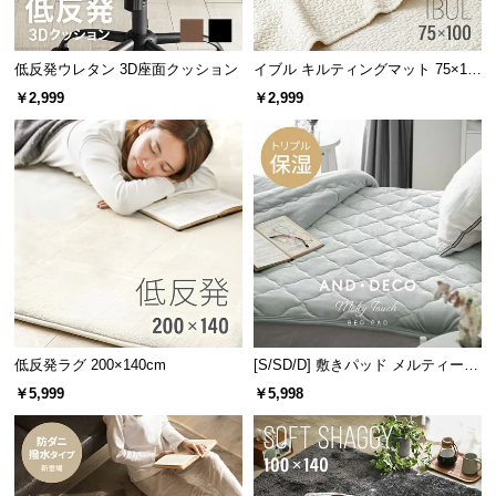
情
報
©
低反発ウレタン 3D座面クッション
イブル キルティングマット 75×10
0cm コットン100%
M
￥2,999
￥2,999
O
D
E
R
N
D
E
C
O
C
低反発ラグ 200×140cm
[S/SD/D] 敷きパッド メルティータ
o.,
ッチ マイクロファイバー
￥5,999
￥5,998
L
t
d.
A