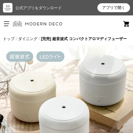
アプリで開く
公式アプリをダウンロード
ログイン
新規会員登録
トップ
ダイニング
[完売] 超音波式 コンパクトアロマディフューザー
お
気
に
入
り
ア
イ
テ
ム
最