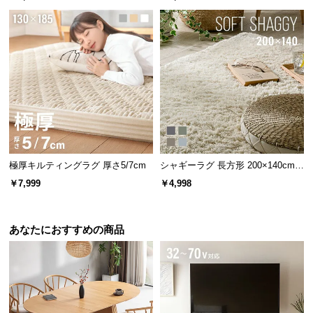
極厚キルティングラグ 厚さ5/7cm
シャギーラグ 長方形 200×140cm
洗える 防音 防ダニ 抗菌防臭 滑り
￥7,999
￥4,998
止め付き
あなたにおすすめの商品