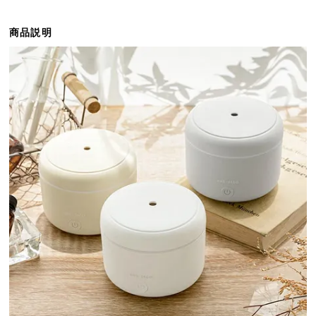
ら
探
商品説明
す
イ
ン
テ
リ
ア
テ
イ
ス
ト
か
ら
探
す