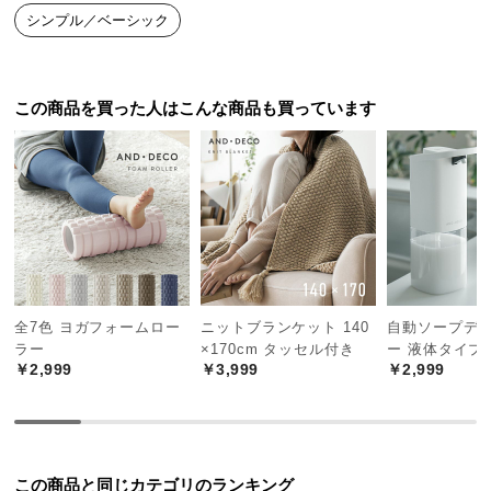
中
シンプル／ベーシック
型
商
品
この商品を買った人はこんな商品も買っています
の
配
送
に
つ
い
て
小
全7色 ヨガフォームロー
ニットブランケット 140
自動ソープデ
型
ラー
×170cm タッセル付き
ー 液体タイプ
商
￥2,999
￥3,999
￥2,999
品
の
配
送
この商品と同じカテゴリのランキング
に