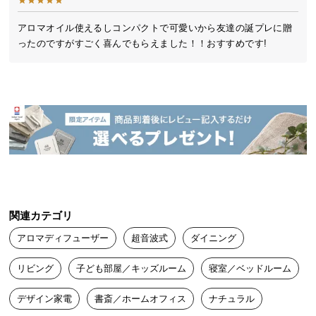
送
料
アロマオイル使えるしコンパクトで可愛いから友達の誕プレに贈
ったのですがすごく喜んでもらえました！！おすすめです!
に
つ
い
て
大
型
商
品
の
配
関連カテゴリ
送
アロマディフューザー
超音波式
ダイニング
に
つ
リビング
子ども部屋／キッズルーム
寝室／ベッドルーム
い
て
デザイン家電
書斎／ホームオフィス
ナチュラル