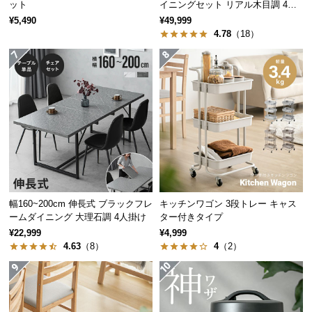
保
ット
イニングセット リアル木目調 4人
掛け チェア4脚セット
証
¥5,490
¥49,999
4.78
（18）
に
つ
い
て
会
員
規
約
に
つ
幅160~200cm 伸長式 ブラックフレ
キッチンワゴン 3段トレー キャス
い
ームダイニング 大理石調 4人掛け
ター付きタイプ
て
¥22,999
¥4,999
4.63
（8）
4
（2）
お
客
様