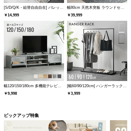
[S/D/Q/K・組替自由自在] パレット
幅80cm 天然木突板 ラウンドセン
ベッド 8/12/16枚セット
ターテーブル 美しい格子デザイン
￥14,999
￥39,999
幅120/150/180cm 多機能テレビボ
[幅60/90/120cm] ハンガーラック
ード 木目/石目調 オープン収納・
スチール 4段階高さ調節 サイドフ
￥9,998
￥3,999
引き出し収納付き
ック オープンラック シンプル
ピックアップ特集