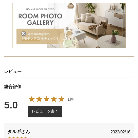
シ
ョ
ッ
ピ
ン
グ
ガ
イ
ド
レビュー
お
支
払
総合評価
い
1件
に
5.0
つ
レビューを書く
い
て
タルギ
2022/02/16
配