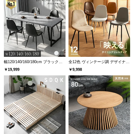
幅120/140/160/180cm ブラックフ
全12色 ヴィンテージ調 デザイナー
レーム ダイニング 大理石調 4人掛
ズシェルチェア
￥19,999
￥9,998
け