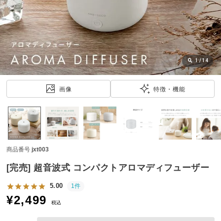
近
チ
ェ
ッ
ク
し
1
/
14
た
ア
画像
特徴・機能
イ
テ
ム
商品番号
jxt003
特
集
[完売] 超音波式 コンパクトアロマディフューザー
一
覧
5.00
1件
¥
2,499
税込
人