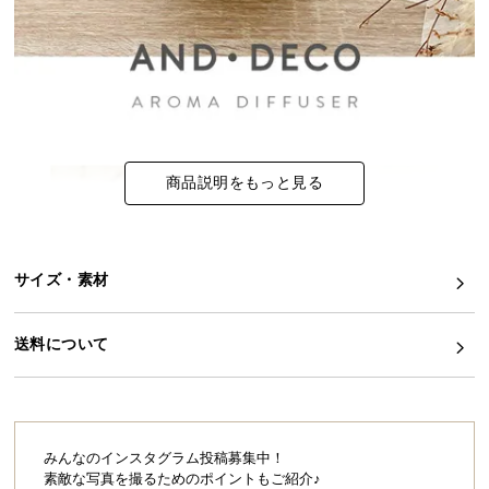
イ
ン
テ
リ
ア
コ
商品説明をもっと見る
ー
デ
ィ
ネ
サイズ・素材
ー
ト
か
送料について
ら
探
す
みんなのインスタグラム投稿募集中！
素敵な写真を撮るためのポイントもご紹介♪