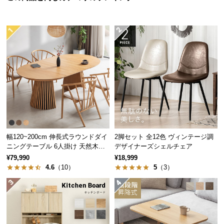
つ
い
て
開
梱
設
置
サ
ー
ビ
幅120~200cm 伸長式ラウンドダイ
2脚セット 全12色 ヴィンテージ調
ス
ニングテーブル 6人掛け 天然木突
デザイナーズシェルチェア
に
板 美しい格子デザイン
¥79,990
¥18,999
つ
4.6
（10）
5
（3）
い
て
搬
入