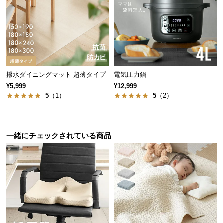
サ
ポ
ー
ト
撥水ダイニングマット 超薄タイプ
電気圧力鍋
お
¥5,999
¥12,999
知
5
（1）
5
（2）
ら
せ
一緒にチェックされている商品
ブ
ロ
グ
企
業