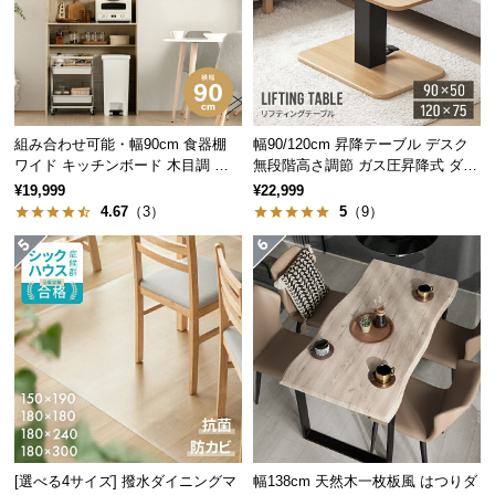
経
路
に
つ
い
て
組み合わせ可能・幅90cm 食器棚
幅90/120cm 昇降テーブル デスク
ワイド キッチンボード 木目調 レ
無段階高さ調節 ガス圧昇降式 ダイ
イアウト自在
ニング 高さ55~70cm
¥19,999
¥22,999
返
4.67
（3）
5
（9）
品・
キ
ャ
ン
セ
ル
に
つ
い
て
[選べる4サイズ] 撥水ダイニングマ
幅138cm 天然木一枚板風 はつりダ