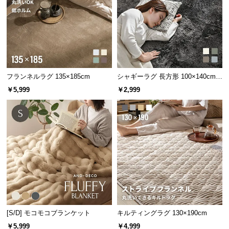
l
l
フランネルラグ 135×185cm
シャギーラグ 長方形 100×140cm
洗える 防音 防ダニ 抗菌防臭 滑り
￥5,999
￥2,999
止め付き
[S/D] モコモコブランケット
キルティングラグ 130×190cm
￥5,999
￥4,999