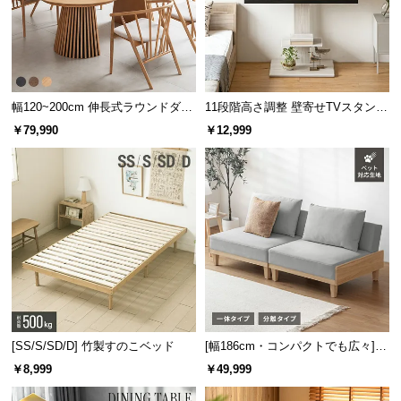
幅120~200cm 伸長式ラウンドダイ
11段階高さ調整 壁寄せTVスタンド
ニングテーブル 6人掛け 天然木突
キャスター付き 上下左右角度調節
￥79,990
￥12,999
板 美しい格子デザイン
機能
[SS/S/SD/D] 竹製すのこベッド
[幅186cm・コンパクトでも広々] 3
人掛けソファベッド リクライニン
￥8,999
￥49,999
グ 天然木フレーム 北欧