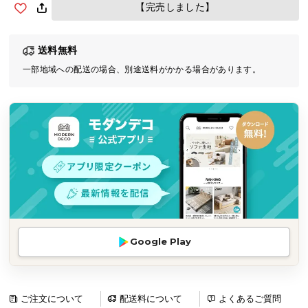
【完売しました】
気
ア
イ
送料無料
テ
一部地域への配送の場合、別途送料がかかる場合があります。
ム
ラ
ン
キ
ン
グ
商
品
カ
Google Play
テ
ゴ
リ
ご注文について
配送料について
よくあるご質問
か