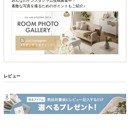
シ
みんなのインスタグラム投稿募集中！
素敵な写真を撮るためのポイントもご紹介♪
ョ
ッ
ピ
ン
グ
ガ
イ
ド
お
支
レビュー
払
い
に
つ
い
て
配