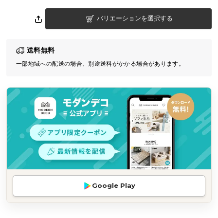
気
バリエーションを選択する
ア
イ
テ
送料無料
ム
一部地域への配送の場合、別途送料がかかる場合があります。
ラ
ン
キ
ン
グ
商
品
カ
テ
Google Play
ゴ
リ
か