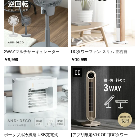
サ
ポ
ー
ト
お
2WAYマルチサーキュレーター 前
DCタワーファン スリム 左右自動
知
後ダブル送風
首振り 8段階風量
￥9,998
￥10,999
ら
せ
ブ
ロ
グ
企
ポータブル冷風扇 USB充電式
[アプリ限定50％OFF]DCタワーフ
業