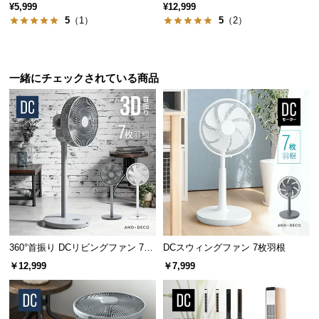
保
¥5,999
¥12,999
証
5
（1）
5
（2）
に
つ
い
一緒にチェックされている商品
て
会
員
規
約
に
つ
い
て
360°首振り DCリビングファン 7枚
DCスウィングファン 7枚羽根
羽根 26段階風量 高さ調節可能
￥12,999
￥7,999
お
客
様