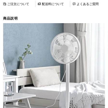
ら
ご注文について
配送料について
よくあるご質問
探
す
商品説明
イ
ン
テ
リ
ア
テ
イ
ス
ト
か
ら
探
す