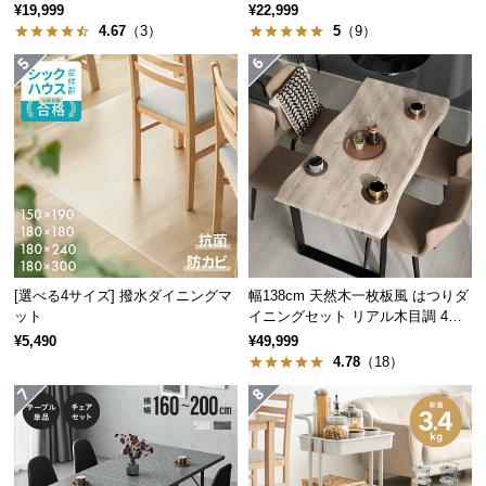
イアウト自在
ニング 高さ55~70cm
¥19,999
¥22,999
つ
4.67
（3）
5
（9）
い
て
開
梱
設
置
サ
ー
ビ
[選べる4サイズ] 撥水ダイニングマ
幅138cm 天然木一枚板風 はつりダ
ス
ット
イニングセット リアル木目調 4人
に
掛け チェア4脚セット
¥5,490
¥49,999
つ
4.78
（18）
い
て
搬
入