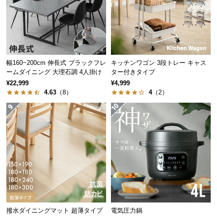
経
路
に
つ
い
て
幅160~200cm 伸長式 ブラックフレ
キッチンワゴン 3段トレー キャス
ームダイニング 大理石調 4人掛け
ター付きタイプ
¥22,999
¥4,999
返
4.63
（8）
4
（2）
品・
キ
ャ
ン
セ
ル
に
つ
い
て
撥水ダイニングマット 超薄タイプ
電気圧力鍋