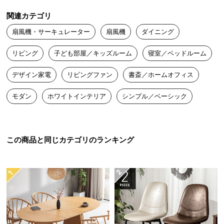
送
関連カテゴリ
料
に
扇風機・サーキュレーター
扇風機
ダイニング
つ
リビング
子ども部屋／キッズルーム
寝室／ベッドルーム
い
て
デザイン家電
リビングファン
書斎／ホームオフィス
大
モダン
ホワイトインテリア
シンプル／ベーシック
型
商
品
の
この商品と同じカテゴリのランキング
配
送
に
つ
い
て