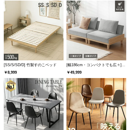
[SS/S/SD/D] 竹製すのこベッド
[幅186cm・コンパクトでも広々] 3
人掛けソファベッド リクライニン
￥8,999
￥49,999
グ 天然木フレーム 北欧