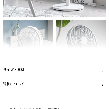
イ
ン
テ
リ
ア
コ
ー
デ
ィ
ネ
ー
ト
サイズ・素材
か
ら
送料について
探
す