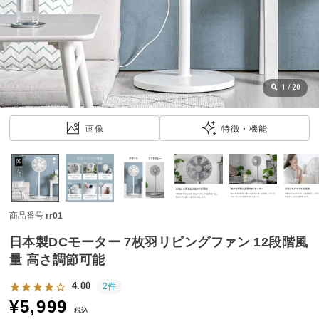
近
チ
ェ
ッ
ク
し
1
/
20
た
ア
画像
特徴・機能
イ
テ
ム
商品番号
rr01
特
集
日本製DCモーター 7枚羽リビングファン 12段階風
一
量 高さ調節可能
覧
4.00
2件
¥
5,999
税込
人