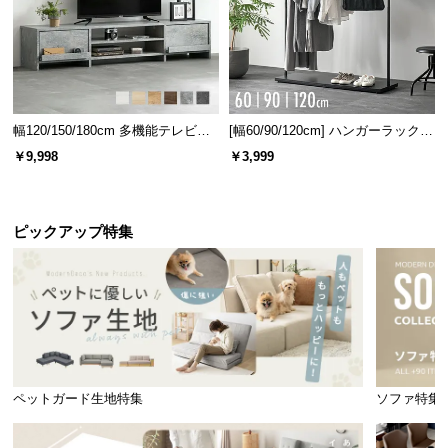
幅120/150/180cm 多機能テレビボ
[幅60/90/120cm] ハンガーラック
ード 木目/石目調 オープン収納・
スチール 4段階高さ調節 サイドフ
￥9,998
￥3,999
引き出し収納付き
ック オープンラック シンプル
ピックアップ特集
ペットガード生地特集
ソファ特集