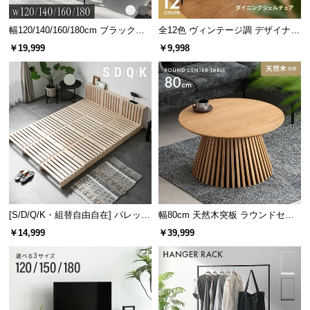
幅120/140/160/180cm ブラックフ
全12色 ヴィンテージ調 デザイナー
レーム ダイニング 大理石調 4人掛
ズシェルチェア
￥19,999
￥9,998
け
[S/D/Q/K・組替自由自在] パレット
幅80cm 天然木突板 ラウンドセン
ベッド 8/12/16枚セット
ターテーブル 美しい格子デザイン
￥14,999
￥39,999