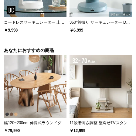
l
l
コードレスサーキュレーター 上下
360°首振り サーキュレーター DC
左右首振り 持ち手付き
モーター マイナスイオン搭載 プレ
￥9,998
￥6,999
ミアムタイプ
あなたにおすすめの商品
幅120~200cm 伸長式ラウンドダイ
11段階高さ調整 壁寄せTVスタンド
ニングテーブル 6人掛け 天然木突
キャスター付き 上下左右角度調節
￥79,990
￥12,999
板 美しい格子デザイン
機能