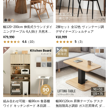
中
型
商
品
の
幅120~200cm 伸長式ラウンドダイ
2脚セット 全12色 ヴィンテージ調
配
ニングテーブル 6人掛け 天然木突
デザイナーズシェルチェア
送
板 美しい格子デザイン
¥79,990
¥18,999
に
4.6
（10）
5
（3）
つ
い
て
小
型
商
品
の
配
組み合わせ可能・幅90cm 食器棚
幅90/120cm 昇降テーブル デスク
送
ワイド キッチンボード 木目調 レ
無段階高さ調節 ガス圧昇降式 ダイ
に