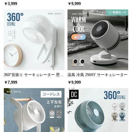
ァン 縦横斜め3WAY
情
￥3,999
￥9,999
報
©
M
O
D
E
R
N
D
E
360°首振り サーキュレーター 壁掛
温風 冷風 2WAY サーキュレーター
C
け式タイプ
￥7,999
￥9,999
O
C
o.,
L
t
d.
A