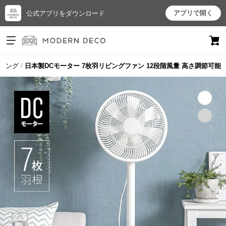
アプリで開く
公式アプリをダウンロード
ログイン
新規会員登録
ニング
日本製DCモーター 7枚羽リビングファン 12段階風量 高さ調節可能
お
気
に
入
り
ア
イ
テ
ム
最