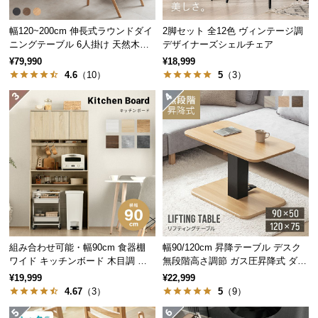
保
証
テーブルの脚に身体が触れにくい一歩脚タイプ。4本
幅120~200cm 伸長式ラウンドダイ
2脚セット 全12色 ヴィンテージ調
に
脚・クロス脚と比べてゆったり座れます。
ニングテーブル 6人掛け 天然木突
デザイナーズシェルチェア
つ
板 美しい格子デザイン
¥79,990
¥18,999
い
4.6
（10）
5
（3）
て
会
員
規
約
に
つ
い
て
組み合わせ可能・幅90cm 食器棚
幅90/120cm 昇降テーブル デスク
ワイド キッチンボード 木目調 レ
無段階高さ調節 ガス圧昇降式 ダイ
イアウト自在
ニング 高さ55~70cm
¥19,999
¥22,999
お
強度に優れたスチール脚
4.67
（3）
5
（9）
客
様