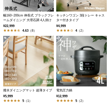
ぎます。
情
報
©
幅160~200cm 伸長式 ブラックフレ
キッチンワゴン 3段トレー キャス
ームダイニング 大理石調 4人掛け
ター付きタイプ
M
¥22,999
¥4,999
O
4.63
（8）
4
（2）
D
E
R
N
D
E
C
O
C
o.,
木目の美しい表情
L
撥水ダイニングマット 超薄タイプ
電気圧力鍋
t
¥5,999
¥12,999
d.
5
（1）
5
（2）
天板は天然木のようなリアルな質感を再現。温かみ
A
感じる木目調はどんなお部屋にも調和します。