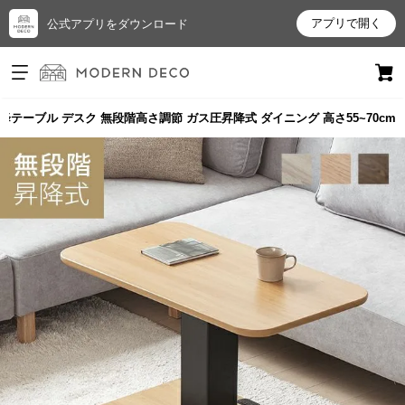
アプリで開く
公式アプリをダウンロード
ログイン
新規会員登録
m 昇降テーブル デスク 無段階高さ調節 ガス圧昇降式 ダイニング 高さ55~70cm
お
気
に
入
り
ア
イ
テ
ム
最