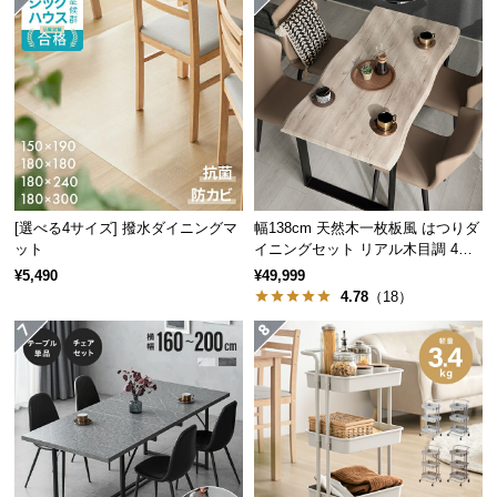
サ
ベースと脚には強度と耐久性に優れたスチールを採
用。キズや錆に強く、頑丈な造りで安全にご使用頂
ポ
けます。
ー
ト
お
知
[選べる4サイズ] 撥水ダイニングマ
幅138cm 天然木一枚板風 はつりダ
ら
ット
イニングセット リアル木目調 4人
せ
掛け チェア4脚セット
¥5,490
¥49,999
4.78
（18）
ブ
ロ
グ
錆びを防ぐエポキシ樹脂粉体塗装
スチールには水道管や航空機内部と同じエポキシ樹
企
脂粉体塗装を施工。優れた耐食性で錆びや腐食を防
業