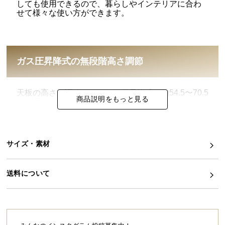
しても使用できるので、暮らしやインテリアに合わ
せて様々な使い方ができます。
イ
ン
テ
リ
ガス圧昇降式の無段階高さ調節
ア
コ
ー
天板の高さを調節できるガス圧昇降式。約54.5〜70.5
デ
商品説明をもっと見る
cmの間で無段階調節が可能です。
ィ
ネ
ー
ト
サイズ・素材
か
ら
送料について
探
す