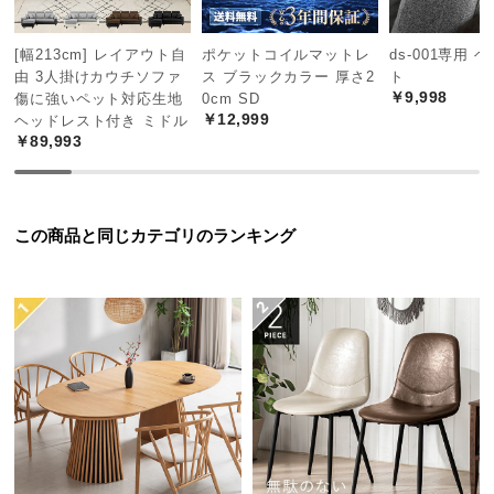
経
路
[幅213cm] レイアウト自
ポケットコイルマットレ
ds-001専用 
に
由 3人掛けカウチソファ
ス ブラックカラー 厚さ2
ト
つ
￥9,998
傷に強いペット対応生地
0cm SD
い
￥12,999
ヘッドレスト付き ミドル
￥89,993
て
返
1
2
3
品・
この商品と同じカテゴリのランキング
キ
ャ
センターテーブルとして
ン
低めに調節するとリビングにぴったりのセンターテ
セ
ーブルに。ソファや座椅子と合わせやすいスタイル
ル
です。
に
つ
い
て
足元ゆったりの一本脚タイプ