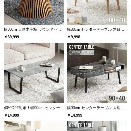
幅80cm 天然木突板 ラウンドセン
幅80cm センターテーブル 木目調/
ターテーブル 美しい格子デザイン
モルタル調 収納付き テーパードレ
￥39,999
￥9,998
ッグ
サッと拭くだけ簡単お手入れ
優れた耐水性で、水を零してしまった場合もサッと
乾拭きするだけでOK。日々のお手入れも簡単です。
40%OFF対象！幅90cm センターテ
幅90cm センターテーブル 大理石/
ーブル 大理石/モルタル調 スクエ
モルタル調 天然木脚 収納スペース
￥14,999
￥14,999
アレッグ 安心面取り加工