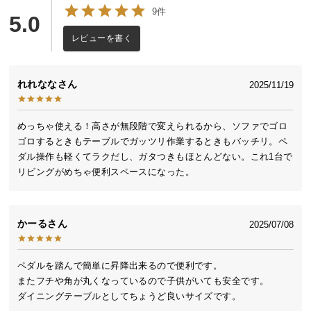
送
9件
5.0
料
レビューを書く
に
つ
い
多彩なシーンで活躍するサイズ
れれなな
2025/11/19
て
大
用途に合わせて高さを変えることで様々な場面で使
めっちゃ使える！高さが無段階で変えられるから、ソファでゴロ
える、使い勝手の良いサイズのテーブル。2人暮らし
型
ゴロするときもテーブルでガッツリ作業するときもバッチリ。ペ
や、お子様が小さいご家庭にもオススメです
商
ダル操作も軽くてラクだし、ガタつきもほとんどない。これ1台で
リビングがめちゃ便利スペースになった。
品
の
配
送
かーる
2025/07/08
に
つ
ペダルを踏んで簡単に昇降出来るので便利です。

い
またフチや角が丸くなっているので子供がいても安全です。

て
ダイニングテーブルとしてちょうど良いサイズです。