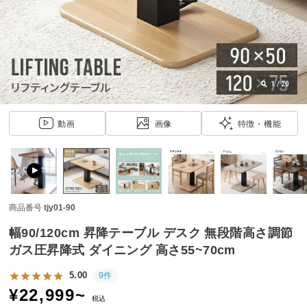
近
チ
ェ
ッ
ク
し
1
/
20
た
ア
動画
画像
特徴・機能
イ
テ
ム
商品番号
tjy01-90
特
集
幅90/120cm 昇降テーブル デスク 無段階高さ調節
一
ガス圧昇降式 ダイニング 高さ55~70cm
覧
5.00
9件
¥
22,999
~
税込
人