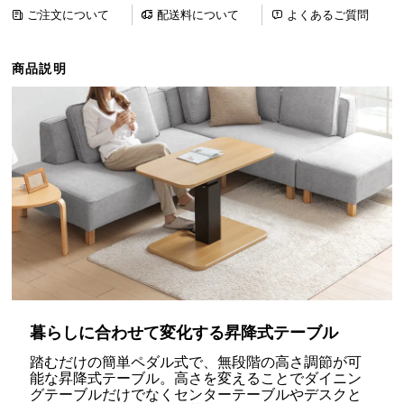
ら
ご注文について
配送料について
よくあるご質問
探
す
商品説明
イ
ン
テ
リ
ア
テ
イ
ス
ト
か
ら
暮らしに合わせて変化する昇降式テーブル
探
踏むだけの簡単ペダル式で、無段階の高さ調節が可
す
能な昇降式テーブル。高さを変えることでダイニン
グテーブルだけでなくセンターテーブルやデスクと