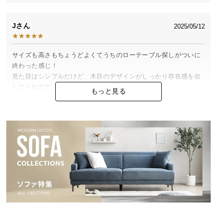
中
型
J
商
2025/05/12
横幅
奥行き
高さ
品
の
サイズも高さもちょうどよくてうちのローテーブル探しがついに
約54.5〜70.5c
配
約90cm
約50cm
終わった感じ！

m
送
見た目はシンプルだけど、木目のデザインがしっかり存在感を出
に
してくれてて

もっと見る
つ
インテリア好きとしては大満足！

い
掃除のときも軽く動かせるのが助かってます。
一本脚でも安心の天板の厚み
て
天板の厚みは約2.5cm。料理をたくさん置いたり作業
台にしたりしても安心して使える耐久性です。
小
Maison
2025/02/01
型
商
品
昇降式って便利ですね。ソファのお供にも椅子のお供にもでき
の
る。しかもお手頃価格だし。これは良い買い物でした。
配
送
に