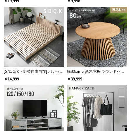
￥19,999
￥9,998
け
床を守る保護パーツ
[S/D/Q/K・組替自由自在] パレット
幅80cm 天然木突板 ラウンドセン
ベッド 8/12/16枚セット
ターテーブル 美しい格子デザイン
￥14,999
￥39,999
ベースの裏面にはフローリングの傷を防止する保護
パーツが付属しています。