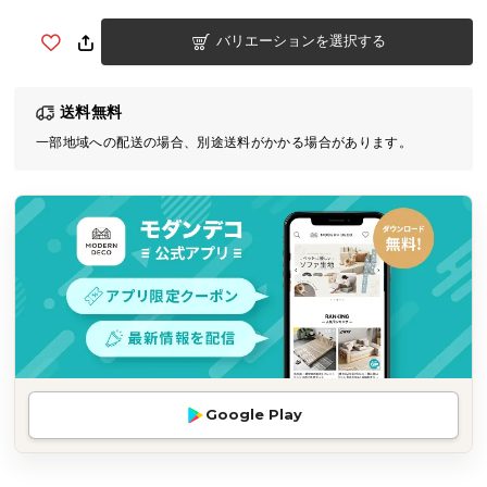
気
バリエーションを選択する
ア
イ
テ
送料無料
ム
一部地域への配送の場合、別途送料がかかる場合があります。
ラ
ン
キ
ン
グ
商
品
カ
テ
Google Play
ゴ
リ
か