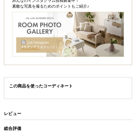
シ
みんなのインスタグラム投稿募集中！
素敵な写真を撮るためのポイントもご紹介♪
ョ
ッ
無段階（約54.5〜70.5c
高さ調節
ピ
m）
ン
グ
ガ
イ
スムーズに調節できるペダル式
ド
高さ調節は踏むだけのペダル式。女性でもスムーズ
にお好みの高さに調節することができます。
お
支
払
この商品を使ったコーディネート
い
に
つ
い
レビュー
て
総合評価
配