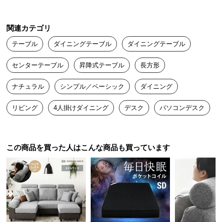
ナム
2025/01/25
つ
い
関連カテゴリ
て
ナチュラル系のお部屋にぴったりなデザイン！

テーブル
ダイニングテーブル
ダイニングテーブル
届いたときの質感がしっかりしてて正直このお値段に見えませ
ん。

開
厚み
約2.5cm
センターテーブル
昇降式テーブル
長方形
天板が広めなのでリモコンやお茶セットも余裕で置けるのがあり
梱
がたいです！
設
ナチュラル
シンプル／ベーシック
ダイニング
置
サ
リビング
4人掛けダイニング
デスク
パソコンデスク
ー
暮らしに合わせて広がる使い方
ビ
ス
この商品を買った人はこんな商品も買っています
に
テーブルの高さを変えることで、周りのインテリア
や用途に合わせて様々な場面で活用できます。
つ
い
て
搬
入