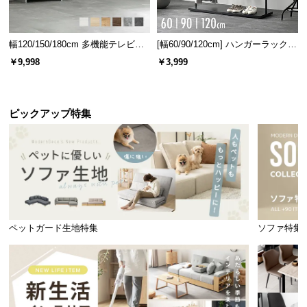
幅120/150/180cm 多機能テレビボ
[幅60/90/120cm] ハンガーラック
ード 木目/石目調 オープン収納・
スチール 4段階高さ調節 サイドフ
￥9,998
￥3,999
引き出し収納付き
ック オープンラック シンプル
ピックアップ特集
ペットガード生地特集
ソファ特集