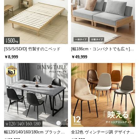
[SS/S/SD/D] 竹製すのこベッド
[幅186cm・コンパクトでも広々] 3
人掛けソファベッド リクライニン
￥8,999
￥49,999
グ 天然木フレーム 北欧
優しい丸みの面取り加工
天板とベースには「面取り加工」を施し角を丸くし
ました。小さなお子様がいるご家庭でも安心です。
幅120/140/160/180cm ブラックフ
全12色 ヴィンテージ調 デザイナー
レーム ダイニング 大理石調 4人掛
ズシェルチェア