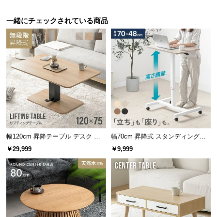
l
l
一緒にチェックされている商品
幅120cm 昇降テーブル デスク 無
幅70cm 昇降式 スタンディングデ
段階高さ調節 ガス圧昇降式 ダイニ
スク
￥29,999
￥9,999
ング 高さ55~70cm
傷や水に強いメラミンシート
天板には耐水性や耐熱性、耐摩耗性に優れたメラミ
ンシートを使用しています。