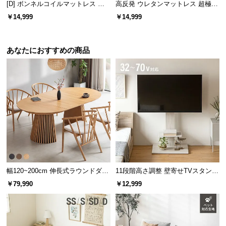
[D] ボンネルコイルマットレス 厚
高反発 ウレタンマットレス 超極厚
さ11cm
20cm 三つ折りタイプ [S]
￥14,999
￥14,999
あなたにおすすめの商品
耐荷重
約150㎏
補強鉄板でぐらつきを防止
ベースの裏はしっかりと固定する鉄板で補強。ぐら
つきにくくなり安定感が増しました。
幅120~200cm 伸長式ラウンドダイ
11段階高さ調整 壁寄せTVスタンド
ニングテーブル 6人掛け 天然木突
キャスター付き 上下左右角度調節
￥79,990
￥12,999
板 美しい格子デザイン
機能