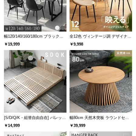
幅120/140/160/180cm ブラックフ
全12色 ヴィンテージ調 デザイナー
レーム ダイニング 大理石調 4人掛
ズシェルチェア
￥19,999
￥9,998
け
[S/D/Q/K・組替自由自在] パレット
幅80cm 天然木突板 ラウンドセン
ベッド 8/12/16枚セット
ターテーブル 美しい格子デザイン
￥14,999
￥39,999