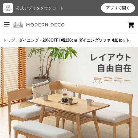
アプリで開く
公式アプリをダウンロード
ログイン
新規会員登録
トップ
ダイニング
20%OFF! 幅120cm ダイニングソファ 4点セット
お
気
に
入
り
ア
イ
テ
ム
最