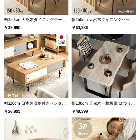
情
報
©
幅150cm 天然木ダイニングテーブ
幅150cm 天然木ダイニングセット
ル 一枚板デザイン 4人掛け
一枚板デザイン 4人掛け
M
￥39,990
￥63,986
O
D
E
R
N
D
E
C
O
C
幅110cm 日本製収納付きセンター
幅138cm 天然木一枚板風 はつりダ
o.,
テーブル TCT-007
イニングセット リアル木目調 4人
￥26,999
￥49,999
L
掛け チェア4脚セット
t
d.
A