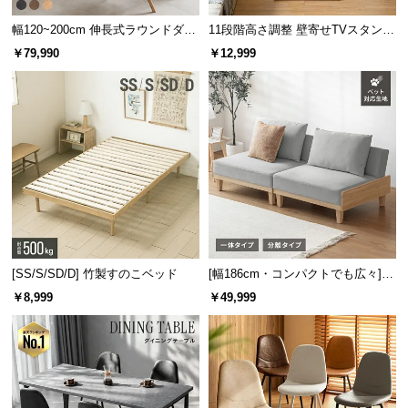
幅120~200cm 伸長式ラウンドダイ
11段階高さ調整 壁寄せTVスタンド
ニングテーブル 6人掛け 天然木突
キャスター付き 上下左右角度調節
￥79,990
￥12,999
板 美しい格子デザイン
機能
[SS/S/SD/D] 竹製すのこベッド
[幅186cm・コンパクトでも広々] 3
人掛けソファベッド リクライニン
￥8,999
￥49,999
グ 天然木フレーム 北欧