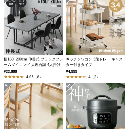
経
路
に
つ
い
て
返
品・
幅160~200cm 伸長式 ブラックフレ
キッチンワゴン 3段トレー キャス
キ
ームダイニング 大理石調 4人掛け
ター付きタイプ
ャ
¥22,999
¥4,999
4.63
（8）
4
（2）
ン
セ
ル
に
つ
い
て