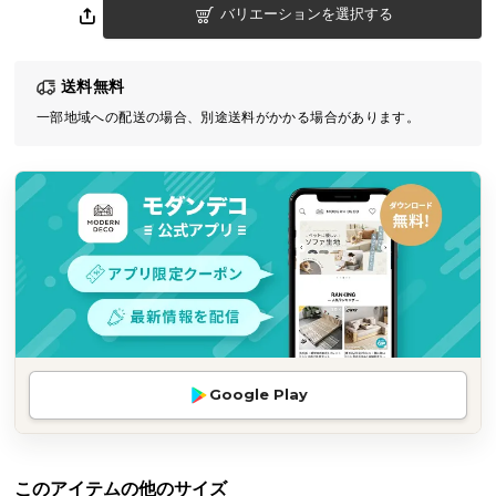
バリエーションを選択する
気
ア
イ
送料無料
テ
一部地域への配送の場合、別途送料がかかる場合があります。
ム
ラ
ン
キ
ン
グ
商
品
カ
Google Play
テ
ゴ
リ
か
このアイテムの他のサイズ