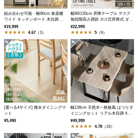
つ
組み合わせ可能・幅90cm 食器棚
幅90/120cm 昇降テーブル デスク
い
ワイド キッチンボード 木目調 レ
無段階高さ調節 ガス圧昇降式 ダイ
て
イアウト自在
ニング 高さ55~70cm
¥19,999
¥22,999
4.67
（3）
5
（9）
開
梱
設
置
サ
ー
ビ
ス
に
つ
い
[選べる4サイズ] 撥水ダイニングマ
幅138cm 天然木一枚板風 はつりダ
て
ット
イニングセット リアル木目調 4人
掛け チェア4脚セット
¥5,490
¥49,999
4.78
（18）
搬
入