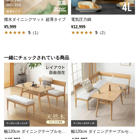
保
証
に
撥水ダイニングマット 超薄タイプ
電気圧力鍋
つ
¥5,999
¥12,999
い
5
（1）
5
（2）
て
会
一緒にチェックされている商品
員
規
約
に
つ
い
て
お
客
幅120cm ダイニングテーブルセッ
幅120cm ダイニングテーブルセッ
ト ソファダイニング 3点セット C
ト ソファダイニング 3点セット A
様