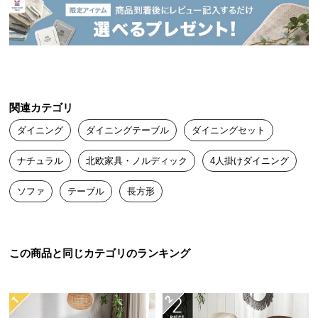
送
料
に
つ
い
て
関連カテゴリ
大
ダイニング
ダイニングテーブル
ダイニングセット
型
商
ナチュラル
北欧家具・ノルディック
4人掛けダイニング
品
ソファ
テーブル
長方形
の
配
送
に
この商品と同じカテゴリのランキング
つ
い
て