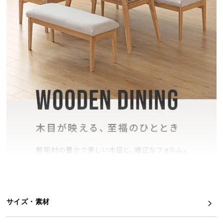
イ
ン
テ
リ
ア
コ
ー
デ
ィ
ネ
ー
ト
か
ら
探
す
サイズ・素材