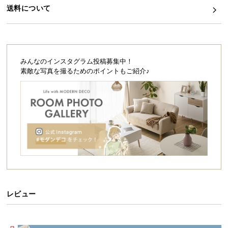
シ
送料について
ョ
ッ
ピ
ン
グ
みんなのインスタグラム投稿募集中！
ガ
素敵な写真を撮るためのポイントもご紹介♪
イ
ド
お
支
払
い
に
つ
い
レビュー
て
配