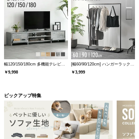
幅120/150/180cm 多機能テレビボ
[幅60/90/120cm] ハンガーラック
ード 木目/石目調 オープン収納・
スチール 4段階高さ調節 サイドフ
￥9,998
￥3,999
引き出し収納付き
ック オープンラック シンプル
ピックアップ特集