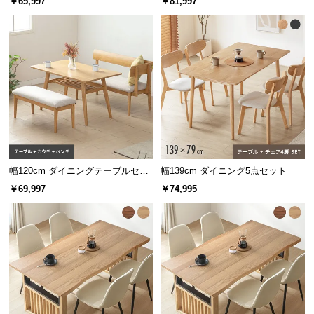
￥65,997
￥81,997
セット
セット
サ
ポ
ー
ト
お
知
ら
せ
幅120cm ダイニングテーブルセッ
幅139cm ダイニング5点セット
ト ソファダイニング 3点セット B
￥69,997
￥74,995
セット
ブ
ロ
グ
企
業