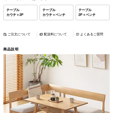
ら
探
テーブル
テーブル
テーブル
カウチ＋2P
カウチ＋ベンチ
2P＋ベンチ
す
イ
ご注文について
配送料について
よくあるご質問
ン
テ
商品説明
リ
ア
テ
イ
ス
ト
か
ら
探
す