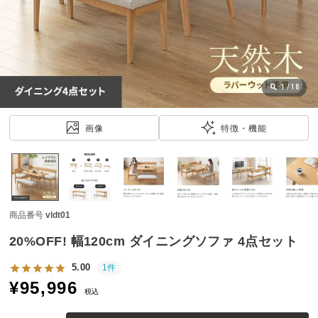
近
チ
ェ
ッ
ク
し
1
/
18
た
ア
画像
特徴・機能
イ
テ
ム
商品番号
vldt01
特
集
20%OFF! 幅120cm ダイニングソファ 4点セット
一
覧
5.00
1件
¥
95,996
税込
人