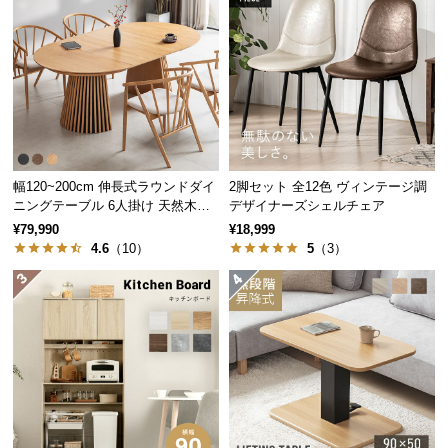
中
型
商
品
の
配
送
に
幅120~200cm 伸長式ラウンドダイ
2脚セット 全12色 ヴィンテージ調
つ
ニングテーブル 6人掛け 天然木突
デザイナーズシェルチェア
い
板 美しい格子デザイン
¥79,990
¥18,999
て
4.6
（10）
5
（3）
小
型
商
品
の
配
送
に