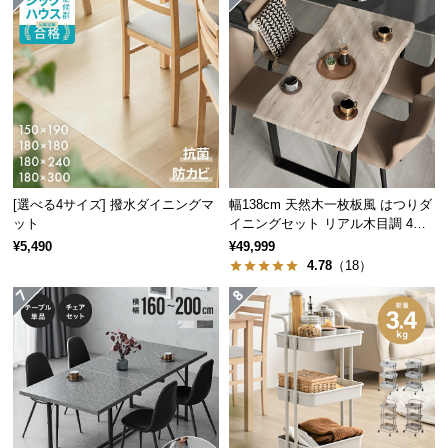
つ
い
て
開
梱
設
置
[選べる4サイズ] 撥水ダイニングマ
幅138cm 天然木一枚板風 はつりダ
サ
ット
イニングセット リアル木目調 4人
ー
掛け チェア4脚セット
¥5,490
¥49,999
ビ
4.78
（18）
ス
に
つ
省スペースでお部屋すっきり
い
スペースを無駄なく活用できる円形のテーブル。お
て
部屋を広々見せてくれます。
搬
入