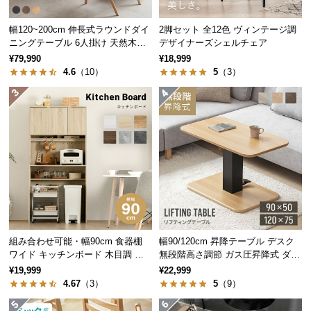
中
型
幅120~200cm 伸長式ラウンドダイ
2脚セット 全12色 ヴィンテージ調
商
ニングテーブル 6人掛け 天然木突
デザイナーズシェルチェア
品
板 美しい格子デザイン
¥79,990
¥18,999
の
4.6
（10）
5
（3）
配
送
に
つ
い
て
小
型
人数に合わせて自然な距離を保てる
商
くっついたり離れたり、人数やシーンに合わせて心
組み合わせ可能・幅90cm 食器棚
幅90/120cm 昇降テーブル デスク
品
地いい距離感を保てるフレキシブルなダイニングで
ワイド キッチンボード 木目調 レ
無段階高さ調節 ガス圧昇降式 ダイ
の
す。
イアウト自在
ニング 高さ55~70cm
¥19,999
¥22,999
配
4.67
（3）
5
（9）
送
に