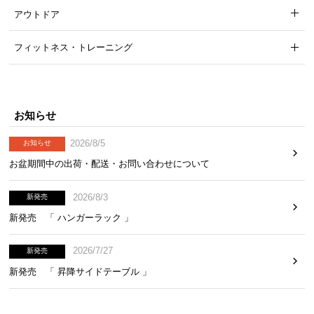
アウトドア
どんな方にも安心してお使い頂けるよう、安全面に
もしっかり配慮したダイニングテーブルです。
フィットネス・トレーニング
お知らせ
2026/8/5
お知らせ
お盆期間中の出荷・配送・お問い合わせについて
2026/8/3
新発売
新発売 「 ハンガーラック 」
2026/7/27
新発売
テーブルの四隅を金具で固定
新発売 「 昇降サイドテーブル 」
テーブルの四隅は裏から金具でしっかりと固定。ぐ
らつきにくくなり安定感が増しました。