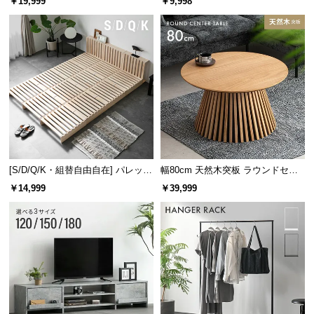
￥19,999
￥9,998
け
耐水性に優れた天板はお水を零しても染み込まず、
サッと拭き取ることができるので食卓に最適です。
[S/D/Q/K・組替自由自在] パレット
幅80cm 天然木突板 ラウンドセン
ベッド 8/12/16枚セット
ターテーブル 美しい格子デザイン
￥14,999
￥39,999
コンパクトながら使いやすいテーブル