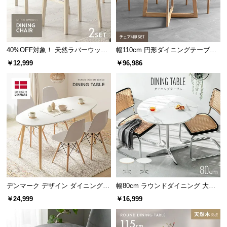
サ
ポ
突板とは
ー
合板などに薄くスライスした天然木を貼り付けた
ト
板のこと。無垢材よりお手入れが簡単で、木目や
40%OFF対象！ 天然ラバーウッド
幅110cm 円形ダイニングテーブル
天然木の風合いを楽しめるのが特徴です。
製 ダイニングチェア2脚セット
チェア4脚セット
￥12,999
￥96,986
お
知
こだわりの天板素材
ら
せ
木目の素材感を最大限に引き出すため、カラーごと
に最適な木材を厳選し採用しています。
ブ
ロ
グ
デンマーク デザイン ダイニングテ
幅80cm ラウンドダイニング 大理
ーブル
石調 無地ホワイト 丸テーブル 2人
￥24,999
￥16,999
掛け
企
業