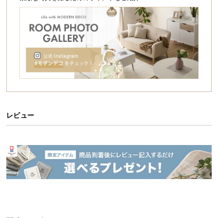
シ
然体な暮らしを実現してくれます。
ョ
ッ
ピ
ン
グ
ガ
イ
ド
お
レビュー
支
払
い
に
つ
い
て
使い勝手の良いラウンドテーブル
配