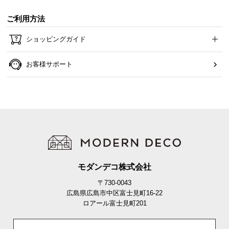
ご利用方法
ショッピングガイド
お客様サポート
傷防止フェルトで床を守る
モダンデコ株式会社
テーブルとの脚部裏面には、フローリングの傷を防
止するフェルトが付属しています。
〒730-0043
広島県広島市中区富士見町16-22
ロアール富士見町201