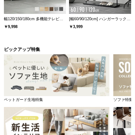
テーブルはコンパクトで使いやすいサイズ感。2人暮
らしや、お子様が小さいご家庭にもオススメです。
幅120/150/180cm 多機能テレビボ
[幅60/90/120cm] ハンガーラック
ード 木目/石目調 オープン収納・
スチール 4段階高さ調節 サイドフ
￥9,998
￥3,999
引き出し収納付き
ック オープンラック シンプル
ピックアップ特集
直径
高さ
ペットガード生地特集
ソファ特集
約100㎝
約70.5㎝