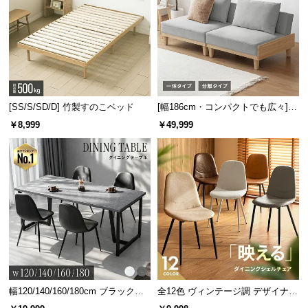
木の質感と機能性を両立した天板
天板には木の質感と美しい木目を活かすラッカー塗
装を施しました。
[SS/S/SD/D] 竹製すのこベッド
[幅186cm・コンパクトでも広々] 3
人掛けソファベッド リクライニン
￥8,999
￥49,999
グ 天然木フレーム 北欧
幅120/140/160/180cm ブラックフ
全12色 ヴィンテージ調 デザイナー
抜群の耐水性で水を零しても安心
レーム ダイニング 大理石調 4人掛
ズシェルチェア