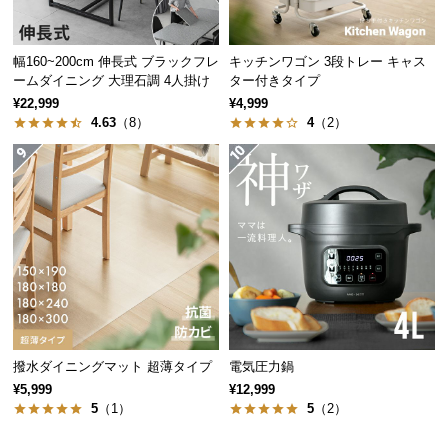
経
路
に
幅160~200cm 伸長式 ブラックフレ
キッチンワゴン 3段トレー キャス
ームダイニング 大理石調 4人掛け
ター付きタイプ
つ
¥22,999
¥4,999
い
4.63
（8）
4
（2）
て
返
品・
キ
配置スペースの比較
ャ
ン
長方形テーブル
円形テーブル
セ
ル
に
つ
撥水ダイニングマット 超薄タイプ
電気圧力鍋
い
¥5,999
¥12,999
て
5
（1）
5
（2）
広いスペースが必要
省スペースでスッキリ