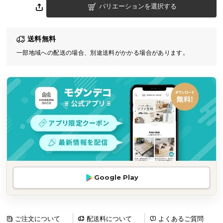
バリエーションを選択する
気
ア
イ
送料無料
テ
一部地域への配送の場合、別途送料がかかる場合があります。
ム
ラ
ン
キ
ン
グ
商
品
カ
Google Play
テ
ゴ
リ
か
ご注文について
配送料について
よくあるご質問