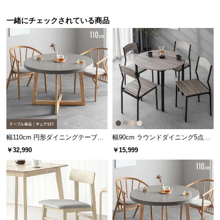
保
証
一緒にチェックされている商品
に
つ
い
天然木の質感が美しいデザイン
て
会
天然木の風合いとあたたかみを感じる天板。素材感
にこだわった突板製法で仕上げています。
員
規
約
に
幅110cm 円形ダイニングテーブル
幅90cm ラウンドダイニング5点セ
つ
4人掛け
ット 4人掛け
い
￥32,990
￥15,999
て
お
客
様