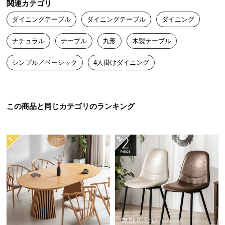
関連カテゴリ
送
角のないまん丸なカタチはお部屋のアクセントにな
ダイニングテーブル
ダイニングテーブル
ダイニング
料
るだけでなく、自由な過ごし方を可能にします。
に
ナチュラル
テーブル
丸形
木製テーブル
つ
い
シンプル／ベーシック
4人掛けダイニング
て
大
型
この商品と同じカテゴリのランキング
商
品
の
配
送
に
つ
自然と視線が交わる円形タイプ
い
て
テーブルをぐるっと囲んで座るので、自然と視線が
交わり会話が弾みます。