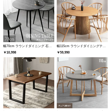
情
報
©
M
O
D
E
ナチュラル
R
幅70cm ラウンドダイニング 石目
幅115cm ラウンドダイニングテー
クセのない色合いと爽やかな木目が特徴のアッシュ
N
調 大理石調 無地ホワイト 丸テー
ブル 4人掛け 天然木突板 美しい格
材。北欧やナチュラルテイストに相性◎。
￥10,998
￥59,990
D
ブル 2人掛け
子デザイン
E
C
O
バラエティに富んだ活用シーン
C
o.,
L
使う場面を選ばないデザインのため、暮らしの中の
t
様々な場面で活用できます。
d.
A