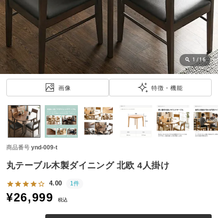
近
チ
ェ
ッ
ク
し
1
/
16
た
ア
画像
特徴・機能
イ
テ
ム
商品番号
ynd-009-t
特
集
丸テーブル木製ダイニング 北欧 4人掛け
一
覧
4.00
1件
¥
26,999
税込
人