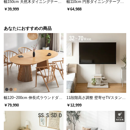
l
幅150cm 天然木ダイニングテーブ
幅110cm 円形ダイニングテーブル
ル 一枚板デザイン 4人掛け
チェア2脚セット
l
￥39,999
￥64,988
あなたにおすすめの商品
日々のリラックスタイムに
幅120~200cm 伸長式ラウンドダイ
11段階高さ調整 壁寄せTVスタンド
穏やかな木目のテーブルは、ゆったり読書したい時
ニングテーブル 6人掛け 天然木突
キャスター付き 上下左右角度調節
￥79,990
￥12,999
やティータイムに最適です。
板 美しい格子デザイン
機能