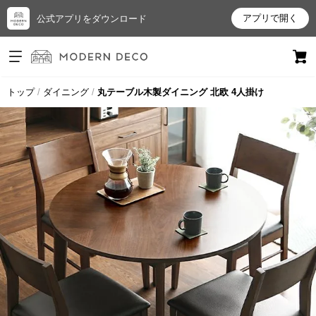
アプリで開く
公式アプリをダウンロード
ログイン
新規会員登録
トップ
ダイニング
丸テーブル木製ダイニング 北欧 4人掛け
お
気
に
入
り
ア
イ
テ
ム
最