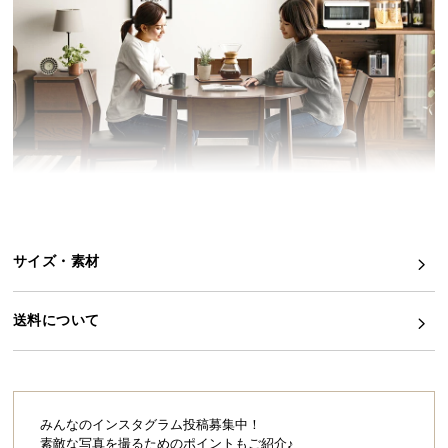
イ
ン
テ
リ
ア
コ
ー
デ
ィ
ネ
サイズ・素材
ー
こちらは
ダイニングテーブル単品
のページです
ト
か
送料について
ら
探
自然体な暮らしを育むラウンドダイニング
す
向かい合わせに座ったり、横に並んだり、シーンに
合わせて心地良い過ごし方ができるラウンドダイニ
みんなのインスタグラム投稿募集中！
ング。天然木の温かみと穏やかな曲線が、理想の自
素敵な写真を撮るためのポイントもご紹介♪