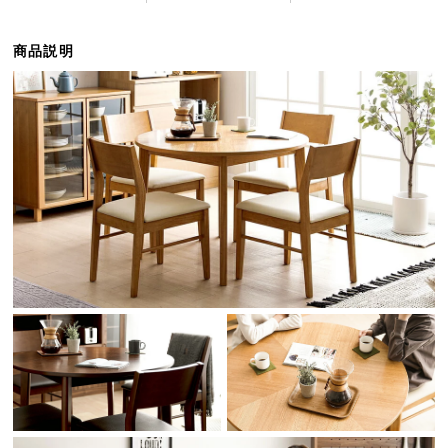
ら
探
商品説明
す
イ
ン
テ
リ
ア
テ
イ
ス
ト
か
ら
探
す