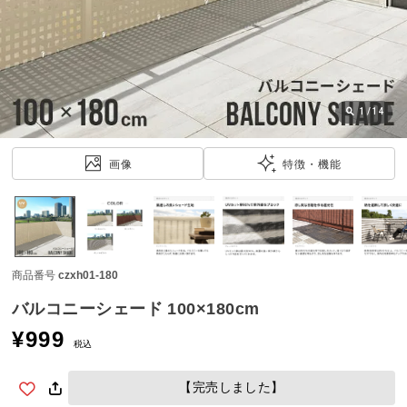
近
チ
ェ
ッ
ク
し
1
/
14
た
ア
画像
特徴・機能
イ
テ
ム
商品番号
czxh01-180
特
集
バルコニーシェード 100×180cm
一
¥
999
覧
税込
【完売しました】
人