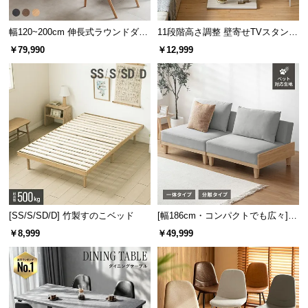
シェードは破れや裂けに強い高密度ポリエチレン
製。頑丈で汚れに強くお手入れも簡単です。
サ
ポ
幅120~200cm 伸長式ラウンドダイ
11段階高さ調整 壁寄せTVスタンド
ニングテーブル 6人掛け 天然木突
キャスター付き 上下左右角度調節
ー
￥79,990
￥12,999
板 美しい格子デザイン
機能
ト
お
知
ら
せ
ブ
[SS/S/SD/D] 竹製すのこベッド
[幅186cm・コンパクトでも広々] 3
素材
高密度ポリエチレン
ロ
人掛けソファベッド リクライニン
￥8,999
￥49,999
グ
グ 天然木フレーム 北欧
企
UV防止材で色褪せを防止
業