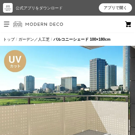
アプリで開く
公式アプリをダウンロード
ログイン
新規会員登録
トップ
ガーデン／人工芝
バルコニーシェード 100×180cm
お
気
に
入
り
ア
イ
テ
ム
最