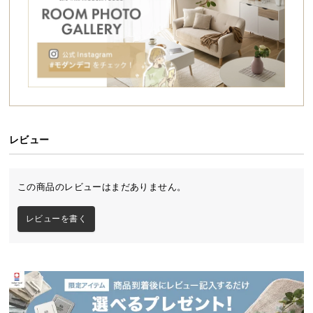
シ
ョ
ッ
ピ
ン
グ
ガ
UVカット率90％で紫外線をブロック
イ
ド
レビュー
UVカット率は最大約90％。真夏の強い紫外線からし
っかり肌を守ってくれます。
お
支
この商品のレビューはまだありません。
払
い
レビューを書く
に
つ
い
て
配