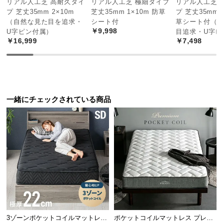
リアル人工芝 高耐久タイ
リアル人工芝 極細タイプ
リアル人工芝 
中
プ 芝丈35mm 2×10m
芝丈35mm 1×10m 防草
プ 芝丈35mm 
型
（自然な見た目を追求・
シート付
草シート付（
商
￥9,998
U字ピン付属）
目追求・U字ピ
品
￥16,999
￥7,498
の
配
送
に
グレー×ホワイ
サンドベージ
つ
一緒にチェックされている商品
モカブラウン
ト
ュ
い
て
約92%
約85%
約87.4%
小
型
商
品
熱を遮断して涼しく快適に
の
配
送
断熱効果率は約40％以上。バルコニーを涼しくする
3ゾーンポケットコイルマットレス
ポケットコイルマットレス プレミ
に