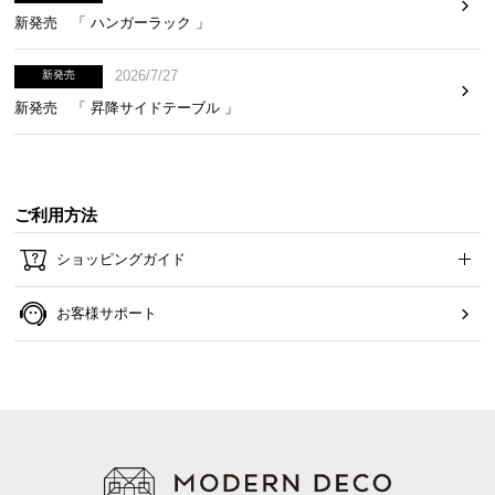
新発売 「 ハンガーラック 」
2026/7/27
新発売
新発売 「 昇降サイドテーブル 」
カラーバリエーション
グレー×ホワイト
GRAY×WHITE
ご利用方法
ショッピングガイド
お客様サポート