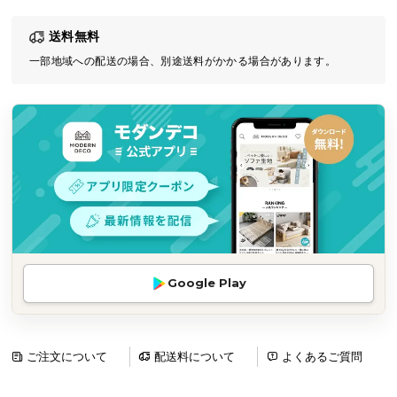
気
送料無料
ア
イ
一部地域への配送の場合、別途送料がかかる場合があります。
テ
ム
ラ
ン
キ
ン
グ
商
Google Play
品
カ
テ
ゴ
ご注文について
配送料について
よくあるご質問
リ
か