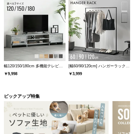
l
錆びにくいアルミ製はと目
l
はと目は錆びにくいアルミ製。軽量でありながら丈
夫な素材で、長くお使い頂けます。
幅120/150/180cm 多機能テレビボ
[幅60/90/120cm] ハンガーラック
ード 木目/石目調 オープン収納・
スチール 4段階高さ調節 サイドフ
￥9,998
￥3,999
引き出し収納付き
ック オープンラック シンプル
ピックアップ特集
はと目
アルミ製