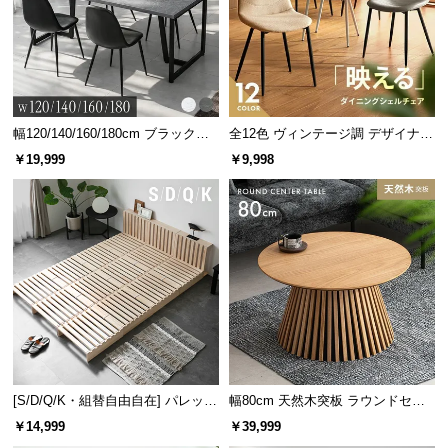
情
報
シェード生地には約3%のUV防止材を入れました。優
©
れた耐退色性で色褪せを防止します。
M
O
D
幅120/140/160/180cm ブラックフ
全12色 ヴィンテージ調 デザイナー
レーム ダイニング 大理石調 4人掛
ズシェルチェア
E
￥19,999
￥9,998
け
R
N
D
E
C
O
C
o.,
L
UV防止材
約3%
t
[S/D/Q/K・組替自由自在] パレット
幅80cm 天然木突板 ラウンドセン
d.
ベッド 8/12/16枚セット
ターテーブル 美しい格子デザイン
￥14,999
￥39,999
A