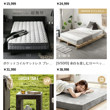
だけでなく、室内の冷房効率もアップできます。
厚さ22cm SD ブラック
アム 厚さ20cm SD
￥15,999
￥24,999
つ
い
て
開
梱
設
置
サ
ー
ビ
ポケットコイルマットレス プレミ
[S/SD/D] 余白を楽しむローベッド
ス
アム 超極厚 厚さ25cm SD
天然木調 ステージベッド プレミア
￥31,990
￥38,998
ムマットレス付き
に
断熱効果率
約40％以上
つ
い
て
透けにくい仕様でプライバシー保護
搬
入