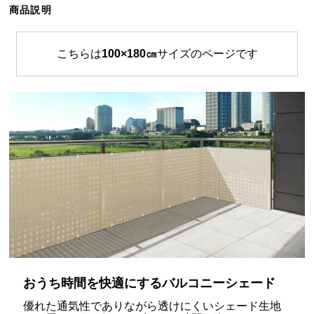
商品説明
ら
探
す
こちらは
100×180㎝
サイズのページです
イ
ン
テ
リ
ア
テ
イ
ス
ト
か
ら
探
おうち時間を快適にするバルコニーシェード
す
優れた通気性でありながら透けにくいシェード生地