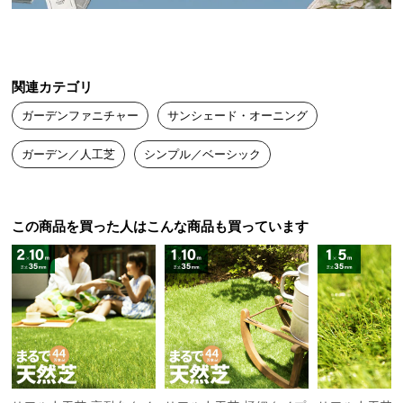
送
料
に
グレー×ホワイ
サンドベージ
つ
モカブラウン
関連カテゴリ
ト
ュ
い
ガーデンファニチャー
サンシェード・オーニング
て
約90%
約88%
約87.8%
ガーデン／人工芝
シンプル／ベーシック
大
型
商
品
この商品を買った人はこんな商品も買っています
涼し気な日陰を作る遮光性
の
配
送
最大約92％の遮光率で日差しをカット。暗くなり過
ぎない適度な明るさで、涼し気な日陰を作ります。
に
つ
い
て