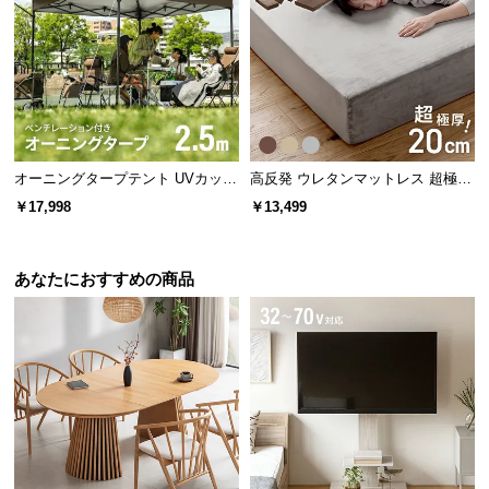
保
シェード生地は表裏の無いデザイン。屋内と屋外ど
証
ちらから見ても綺麗に見せることができます。
に
つ
い
て
オーニングタープテント UVカット
高反発 ウレタンマットレス 超極厚
会
風に強い 防水 新開発のブラックコ
20cm 選べる2タイプ （一体型/三
￥17,998
￥13,499
員
ーティングタイプも 2.5m
つ折り） [SS/S/SD/D]
規
約
あなたにおすすめの商品
に
つ
い
て
破れに強い高密度ポリエチレン製
お
客
様