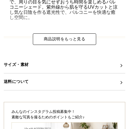
で、周りの目を気にせずおうち時間を楽しめるバル
コニーシェード。紫外線から肌を守るUVカットと涼
イ
し気な日陰を作る遮光性で、バルコニーを快適な癒
ン
し空間に。
テ
リ
ア
商品説明をもっと見る
コ
風通しの良いシェード生地
ー
デ
ィ
通気性に優れたシェード生地。バルコニーを覆って
サイズ・素材
も熱気がこもらず、快適にお使い頂けます。
ネ
ー
送料について
ト
か
ら
探
す
みんなのインスタグラム投稿募集中！
素敵な写真を撮るためのポイントもご紹介♪