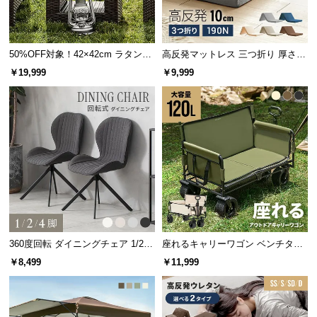
経
優れた通気性でありながら透けにくい仕様。外から
路
の視線を気にすることなく快適に過ごせます。
に
50%OFF対象！42×42cm ラタン調
高反発マットレス 三つ折り 厚さ10
つ
ガーデンテーブル
cm SD
￥19,999
￥9,999
い
て
返
品・
キ
ャ
ン
セ
ル
に
360度回転 ダイニングチェア 1/2/4
座れるキャリーワゴン ベンチタイ
つ
脚セット
プ 大容量120L 耐荷重150kg
￥8,499
￥11,999
い
表裏の無いデザイン
て