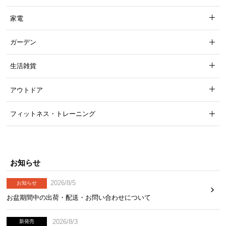
家電
固定ロープ2本付き
ガーデン
カットして使用できる10mロープが2本付属。届いて
生活雑貨
からすぐに使い始めることができます。
アウトドア
フィットネス・トレーニング
お知らせ
2026/8/5
お知らせ
お盆期間中の出荷・配送・お問い合わせについて
付属品
10mロープ（2本）
2026/8/3
新発売