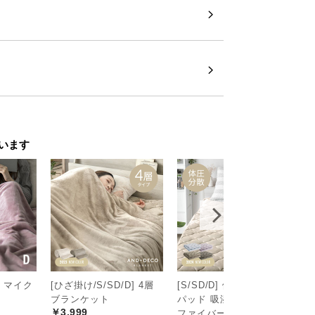
います
ト マイク
[ひざ掛け/S/SD/D] 4層
[S/SD/D] 体圧分散敷き
高
ブランケット
パッド 吸湿発熱マイクロ
り
￥3,999
ファイバー
D/