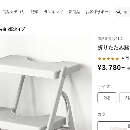
商品カテゴリ
特集
ランキング
新商品
お客様サポート
み台 2段タイプ
商品番号
fy01-2
折りたたみ踏
4.75
¥
3,780
~
サイズ
2段
3
カラー