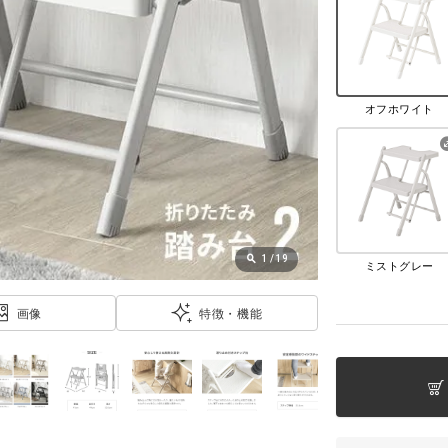
オフホワイト
1
/
19
ミストグレー
画像
特徴・機能