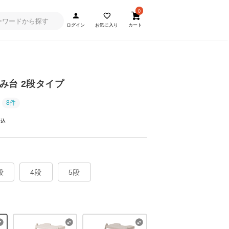
0
ログイン
お気に入り
カート
み台 2段タイプ
8件
段
4段
5段