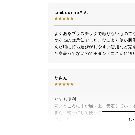
tambourine
よくあるプラスチックで頼りないもので
があるのは承知でした。なにより使い勝
んだ時に持ち運びがしやすい使用など完
た商品ってないのでモダンデコさんに巡
た
とても便利！

高いところに手が届く上、安定しています
また、椅子にして使うこともできました
も
きました。

椅子が届くまではこれを作業チェアがわり
踏み台探している知り合いにはこれを勧