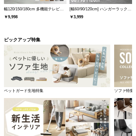
幅120/150/180cm 多機能テレビボ
[幅60/90/120cm] ハンガーラック
ード 木目/石目調 オープン収納・
スチール 4段階高さ調節 サイドフ
￥9,998
￥3,999
引き出し収納付き
ック オープンラック シンプル
ピックアップ特集
ペットガード生地特集
ソファ特集