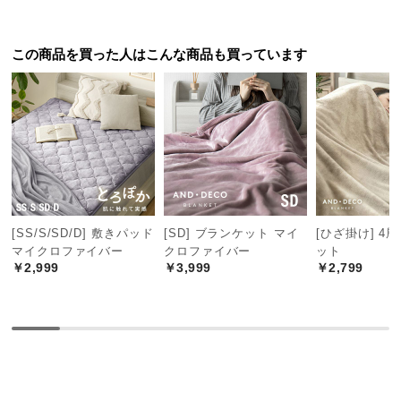
中
型
商
この商品を買った人はこんな商品も買っています
品
の
配
送
に
つ
い
て
[SS/S/SD/D] 敷きパッド
[SD] ブランケット マイ
[ひざ掛け] 4
マイクロファイバー
クロファイバー
ット
小
￥2,999
￥3,999
￥2,799
型
商
品
の
配
送
に