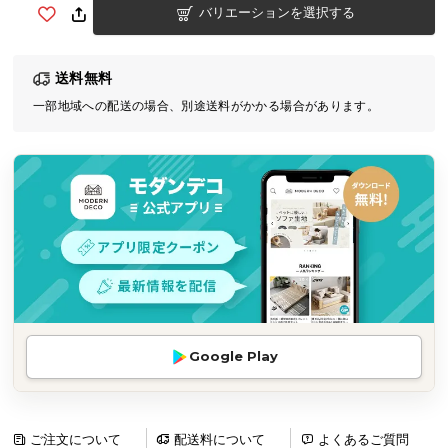
バリエーションを選択する
気
ア
イ
送料無料
テ
一部地域への配送の場合、別途送料がかかる場合があります。
ム
ラ
ン
キ
ン
グ
商
品
カ
Google Play
テ
ゴ
リ
か
ご注文について
配送料について
よくあるご質問