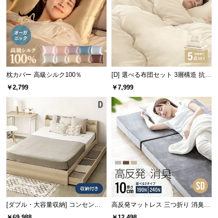
保
証
に
つ
い
て
枕カバー 高級シルク100％
[D] 選べる布団セット 3層構造 抗菌
会
洗える 5点セット
￥2,799
￥7,999
員
規
約
に
つ
い
て
お
[ダブル・大容量収納] コンセント
高反発マットレス 三つ折り 消臭
客
機能付きベッド 超極厚マットレス
スタンダード 厚さ10cm SD
様
￥69,988
￥12,498