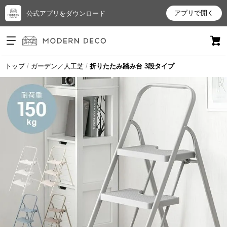
アプリで開く
公式アプリをダウンロード
ログイン
新規会員登録
トップ
ガーデン／人工芝
折りたたみ踏み台 3段タイプ
お
気
に
入
り
ア
イ
テ
ム
最