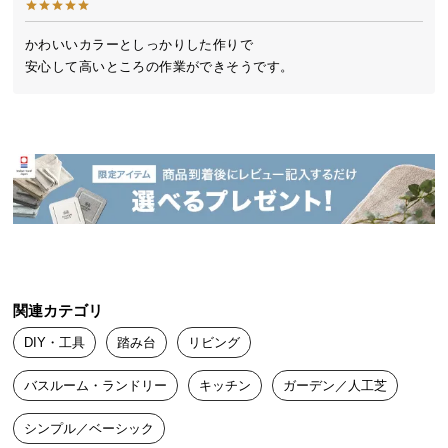
送
料
かわいいカラーとしっかりした作りで

に
つ
い
て
大
型
商
品
の
配
関連カテゴリ
送
に
DIY・工具
踏み台
リビング
つ
い
バスルーム・ランドリー
キッチン
ガーデン／人工芝
て
シンプル／ベーシック