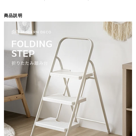
ら
探
商品説明
す
イ
ン
テ
リ
ア
テ
イ
ス
ト
か
ら
探
す