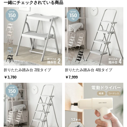
一緒にチェックされている商品
つ
い
て
開
梱
設
置
サ
ー
折りたたみ踏み台 2段タイプ
折りたたみ踏み台 4段タイプ
ビ
￥3,780
￥7,999
ス
に
つ
い
て
搬
入