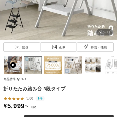
近
チ
ェ
ッ
ク
し
1
/
18
た
ア
動画
画像
特徴・機能
イ
テ
ム
商品番号
fy01-3
特
集
折りたたみ踏み台 3段タイプ
一
覧
5.00
1件
¥
5,999
~
税込
人