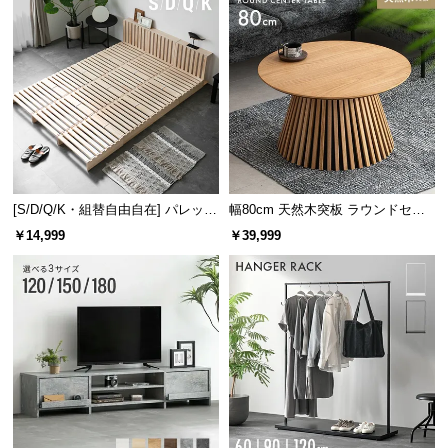
l
l
[S/D/Q/K・組替自由自在] パレット
幅80cm 天然木突板 ラウンドセン
ベッド 8/12/16枚セット
ターテーブル 美しい格子デザイン
￥14,999
￥39,999