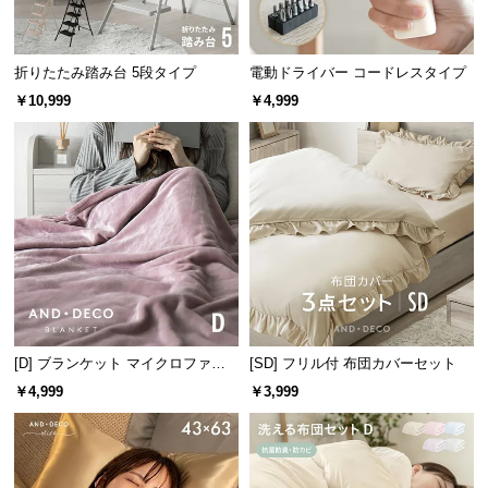
経
路
に
折りたたみ踏み台 5段タイプ
電動ドライバー コードレスタイプ
つ
￥10,999
￥4,999
い
て
返
品・
キ
ャ
ン
セ
ル
[D] ブランケット マイクロファイ
[SD] フリル付 布団カバーセット
に
バー
つ
￥4,999
￥3,999
い
て