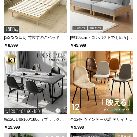
情
報
©
M
O
[SS/S/SD/D] 竹製すのこベッド
[幅186cm・コンパクトでも広々] 3
D
人掛けソファベッド リクライニン
￥8,999
￥49,999
E
グ 天然木フレーム 北欧
R
N
D
E
C
O
C
o.,
L
t
幅120/140/160/180cm ブラックフ
全12色 ヴィンテージ調 デザイナー
d.
レーム ダイニング 大理石調 4人掛
ズシェルチェア
￥19,999
￥9,998
け
A