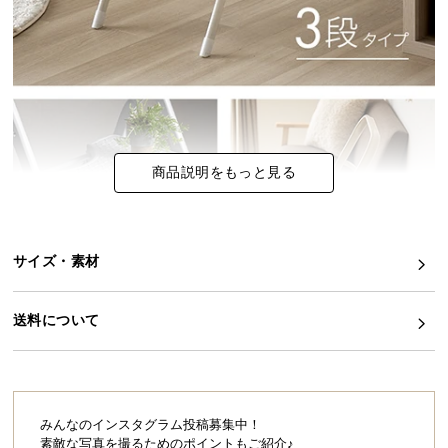
イ
ン
テ
リ
ア
コ
ー
商品説明をもっと見る
デ
ィ
ネ
サイズ・素材
ー
ト
か
送料について
ら
探
す
みんなのインスタグラム投稿募集中！
素敵な写真を撮るためのポイントもご紹介♪