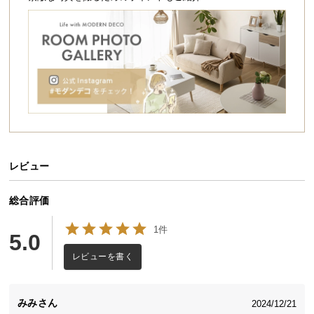
シ
ョ
ッ
ピ
ン
グ
ガ
イ
ド
お
レビュー
支
払
総合評価
い
に
1件
5.0
つ
レビューを書く
い
て
みみ
2024/12/21
配