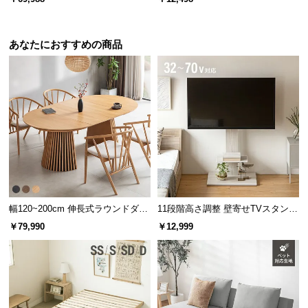
付き
サ
ポ
あなたにおすすめの商品
ー
ト
お
知
ら
せ
ブ
幅120~200cm 伸長式ラウンドダイ
11段階高さ調整 壁寄せTVスタンド
ニングテーブル 6人掛け 天然木突
キャスター付き 上下左右角度調節
ロ
￥79,990
￥12,999
板 美しい格子デザイン
機能
グ
企
業