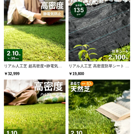
経
路
に
つ
い
て
返
品・
リアル人工芝 超高密度+静電気防
リアル人工芝 高密度防草シート 2×
キ
止 極細タイプ 芝丈35mm 2×10m
100m
ャ
￥32,999
￥19,800
ン
セ
ル
に
つ
い
て