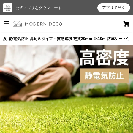
アプリで開く
公式アプリをダウンロード
ログイン
新規会員登録
度+静電気防止 高耐久タイプ・質感追求 芝丈20mm 2×10m 防草シート付
お
気
に
入
り
ア
イ
テ
ム
最