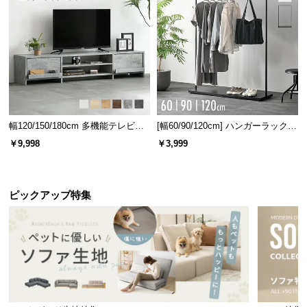
幅120/150/180cm 多機能テレビボ
[幅60/90/120cm] ハンガーラック
ード 木目/石目調 オープン収納・
スチール 4段階高さ調節 サイドフ
￥9,998
￥3,999
引き出し収納付き
ック オープンラック シンプル
ピックアップ特集