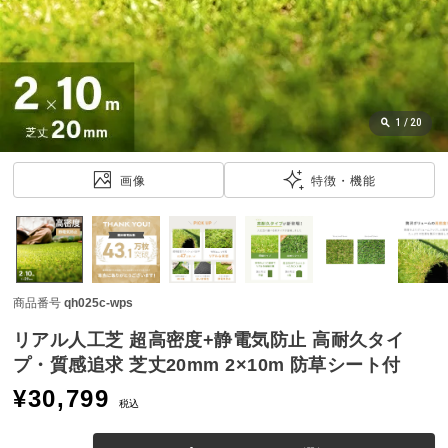
近
チ
ェ
ッ
ク
し
1
/
20
た
ア
画像
特徴・機能
イ
テ
ム
商品番号
qh025c-wps
特
集
リアル人工芝 超高密度+静電気防止 高耐久タイ
一
プ・質感追求 芝丈20mm 2×10m 防草シート付
覧
¥
30,799
税込
人