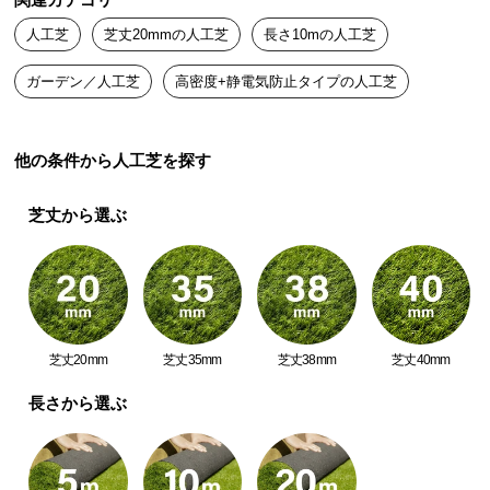
関連カテゴリ
送
人工芝
芝丈20mmの人工芝
長さ10mの人工芝
料
に
ガーデン／人工芝
高密度+静電気防止タイプの人工芝
つ
い
て
他の条件から人工芝を探す
大
芝丈から選ぶ
型
商
品
の
配
送
芝丈20mm
芝丈35mm
芝丈38mm
芝丈40mm
に
つ
長さから選ぶ
い
て