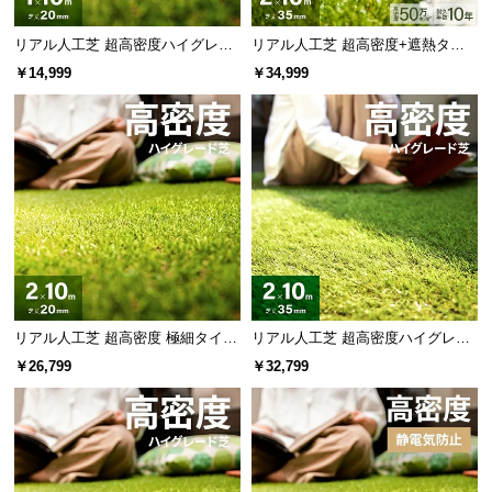
保
証
リアル人工芝 超高密度ハイグレー
リアル人工芝 超高密度+遮熱タイ
に
ド 高耐久タイプ・質感追求 芝丈20
プ 高耐久・質感を追求 芝丈35m
￥14,999
￥34,999
つ
mm 1×10m 防草シート付
m 2×10m
い
て
会
員
規
約
に
つ
い
リアル人工芝 超高密度 極細タイプ
リアル人工芝 超高密度ハイグレー
芝丈20mm 2×10m 防草シート付
ド 高耐久タイプ・質感追求 芝丈35
て
￥26,799
￥32,799
mm 2×10m 防草シート付
お
客
様