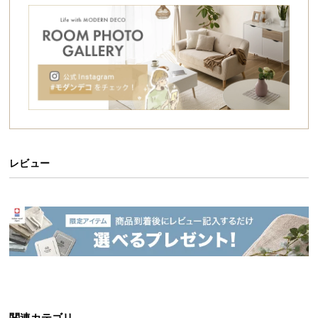
シ
ョ
ッ
ピ
ン
グ
ガ
イ
ド
レビュー
お
支
払
い
に
つ
い
て
配