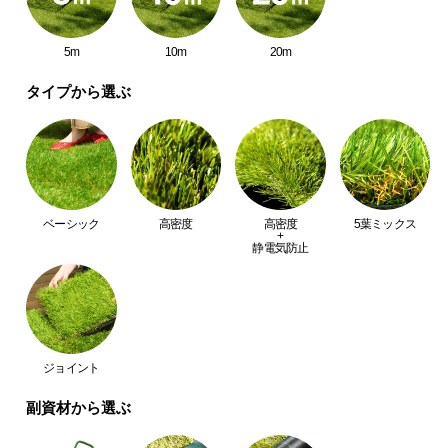
中
型
5m
10m
20m
商
品
タイプから選ぶ
の
配
送
に
つ
い
ベーシック
高密度
高密度
5葉ミックス
+
て
静電気防止
小
型
商
品
ジョイント
の
配
副資材から選ぶ
送
に