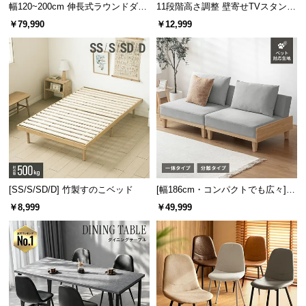
情
幅120~200cm 伸長式ラウンドダイ
11段階高さ調整 壁寄せTVスタンド
報
ニングテーブル 6人掛け 天然木突
キャスター付き 上下左右角度調節
￥79,990
￥12,999
板 美しい格子デザイン
機能
©
M
O
D
E
R
N
D
E
C
[SS/S/SD/D] 竹製すのこベッド
[幅186cm・コンパクトでも広々] 3
O
人掛けソファベッド リクライニン
￥8,999
￥49,999
C
グ 天然木フレーム 北欧
o.,
L
t
d.
A