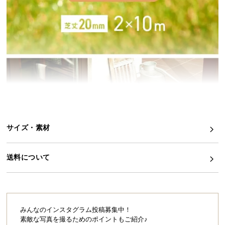
イ
ン
テ
リ
ア
コ
ー
デ
ィ
ネ
サイズ・素材
ー
ト
か
送料について
ら
探
す
みんなのインスタグラム投稿募集中！
素敵な写真を撮るためのポイントもご紹介♪