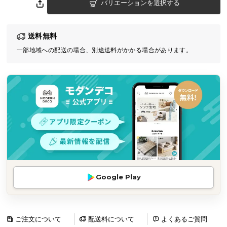
バリエーションを選択する
気
ア
イ
送料無料
テ
一部地域への配送の場合、別途送料がかかる場合があります。
ム
ラ
ン
キ
ン
グ
商
品
カ
Google Play
テ
ゴ
リ
ご注文について
配送料について
よくあるご質問
か