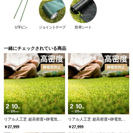
つ
い
て
U字ピン
ジョイントテープ
防草シート
開
梱
設
一緒にチェックされている商品
置
サ
ー
ビ
ス
に
つ
い
て
リアル人工芝 超高密度+静電気防
リアル人工芝 超高密度+静電気防
搬
止 極細タイプ 芝丈20mm 2×10m
止 高耐久タイプ・質感を追求 芝丈
￥27,999
￥27,999
入
20mm 2×10m