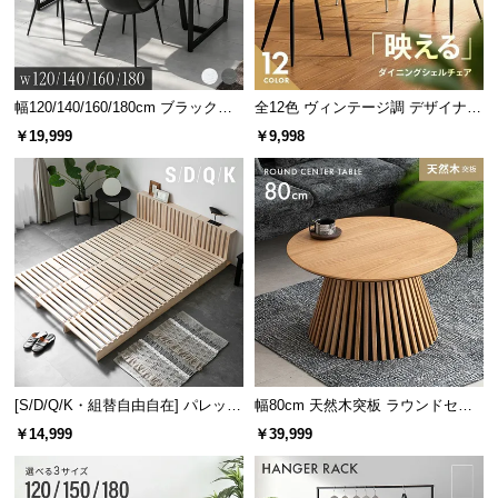
l
l
幅120/140/160/180cm ブラックフ
全12色 ヴィンテージ調 デザイナー
レーム ダイニング 大理石調 4人掛
ズシェルチェア
￥19,999
￥9,998
け
[S/D/Q/K・組替自由自在] パレット
幅80cm 天然木突板 ラウンドセン
ベッド 8/12/16枚セット
ターテーブル 美しい格子デザイン
￥14,999
￥39,999