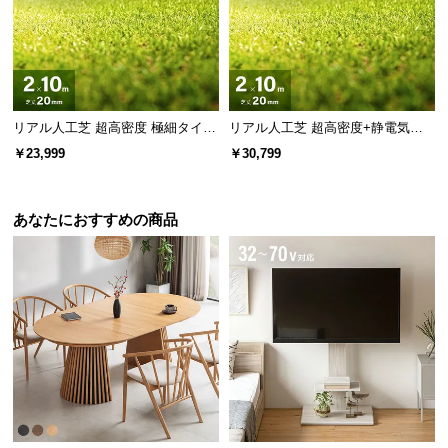
サ
ポ
ー
ト
リアル人工芝 超高密度 極細タイプ
リアル人工芝 超高密度+静電気防
芝丈20mm 2×10m
止 極細タイプ 芝丈20mm 2×10m
￥23,999
￥30,799
お
防草シート付
知
ら
あなたにおすすめの商品
せ
ブ
ロ
グ
企
業