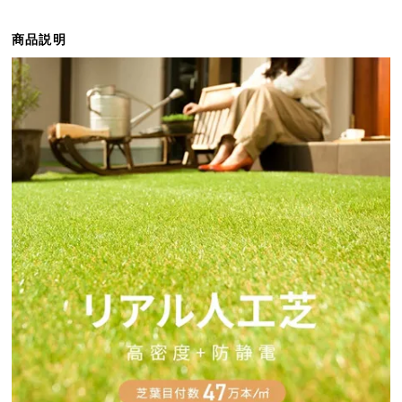
ら
探
商品説明
す
イ
ン
テ
リ
ア
テ
イ
ス
ト
か
ら
探
す