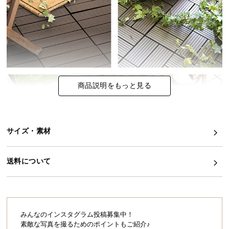
イ
ン
テ
リ
ア
コ
商品説明をもっと見る
ー
デ
ィ
ネ
サイズ・素材
ー
ト
か
送料について
ら
探
す
みんなのインスタグラム投稿募集中！
素敵な写真を撮るためのポイントもご紹介♪