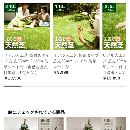
中
型
商
品
の
配
送
に
リアル人工芝 高耐久タイ
リアル人工芝 極細タイプ
リアル人工芝 
つ
プ 芝丈35mm 2×10m 防
芝丈35mm 1×10m 防草
プ 芝丈35mm 
い
草シート付（自然な見た
シート付
草シート付（
て
￥9,998
目追求・U字ピン）
目追求・U字ピ
￥19,998
￥13,899
小
型
商
品
の
一緒にチェックされている商品
配
送
に