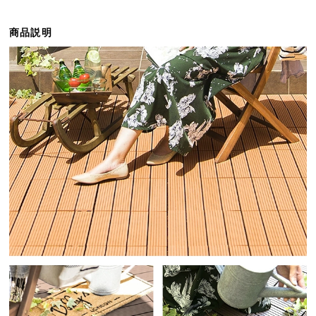
ら
探
商品説明
す
イ
ン
テ
リ
ア
テ
イ
ス
ト
か
ら
探
す