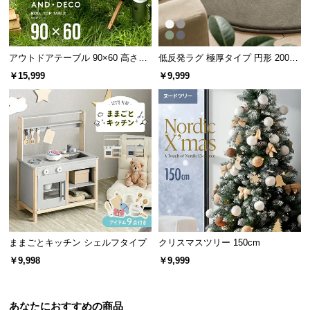
保
証
に
つ
アウトドアテーブル 90×60 高さ44
低反発ラグ 極厚タイプ 円形 200×2
い
cm
00cm
￥15,999
￥9,999
て
会
員
規
約
に
つ
い
て
ままごとキッチン シェルフタイプ
クリスマスツリー 150cm
￥9,998
￥9,999
お
客
あなたにおすすめの商品
様