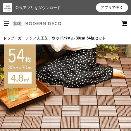
アプリで開く
公式アプリをダウンロード
ログイン
新規会員登録
トップ
ガーデン／人工芝
ウッドパネル 30cm 54枚セット
お
気
に
入
り
ア
イ
テ
ム
最