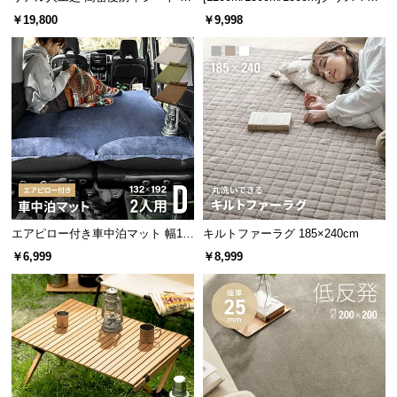
経
100m
ツリー オーナメント付
￥19,800
￥9,998
路
に
つ
い
て
返
品・
キ
ャ
エアピロー付き車中泊マット 幅13
キルトファーラグ 185×240cm
ン
2cm
￥6,999
￥8,999
セ
ル
に
つ
い
て