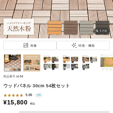
近
チ
ェ
ッ
ク
し
1
/
14
た
ア
画像
特徴・機能
イ
テ
ム
商品番号
sl-54
特
集
ウッドパネル 30cm 54枚セット
一
覧
5.00
1件
¥
15,800
税込
人