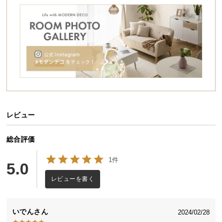
シ
ョ
ッ
ピ
ン
グ
ガ
イ
ド
レビュー
お
支
払
総合評価
い
1件
に
5.0
つ
レビューを書く
い
て
いでん
2024/02/28
配