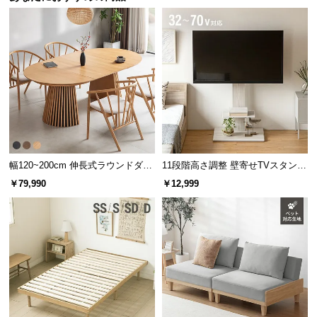
サ
ポ
ー
ト
お
知
ら
せ
幅120~200cm 伸長式ラウンドダイ
11段階高さ調整 壁寄せTVスタンド
ニングテーブル 6人掛け 天然木突
キャスター付き 上下左右角度調節
￥79,990
￥12,999
板 美しい格子デザイン
機能
ブ
ロ
グ
企
業