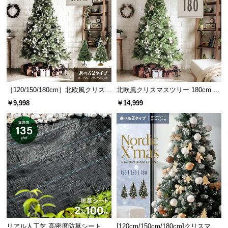
つ
い
て
開
梱
設
［120/150/180cm］北欧風クリスマ
北欧風クリスマスツリー 180cm オ
置
スツリー オーナメントセット
ーナメントセット
￥9,998
￥14,999
サ
ー
ビ
ス
に
つ
い
て
搬
入
リアル人工芝 高密度防草シート 2×
[120cm/150cm/180cm]クリスマス