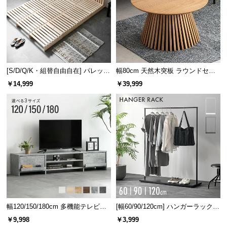
l
l
[S/D/Q/K・組替自由自在] パレット
幅80cm 天然木突板 ラウンドセン
ベッド 8/12/16枚セット
ターテーブル 美しい格子デザイン
￥14,999
￥39,999
幅120/150/180cm 多機能テレビボ
[幅60/90/120cm] ハンガーラック
ード 木目/石目調 オープン収納・
スチール 4段階高さ調節 サイドフ
￥9,998
￥3,999
引き出し収納付き
ック オープンラック シンプル