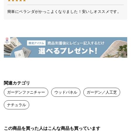
送
料
簡単にベランダがかっこよくなりました！安いしオススメです。
に
つ
い
て
大
型
商
品
の
関連カテゴリ
配
ガーデンファニチャー
ウッドパネル
ガーデン／人工芝
送
に
ナチュラル
つ
い
て
この商品を買った人はこんな商品も買っています