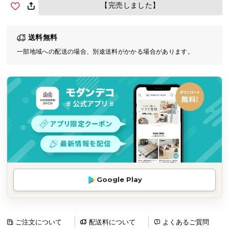
【完売しました】
気
ア
イ
送料無料
テ
一部地域への配送の場合、別途送料がかかる場合があります。
ム
ラ
ン
キ
ン
グ
商
品
カ
Google Play
テ
ゴ
リ
ご注文について
配送料について
よくあるご質問
か