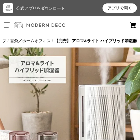
アプリで開く
公式アプリをダウンロード
ログイン
新規会員登録
ップ
書斎／ホームオフィス
【完売】 アロマ&ライト ハイブリッド加湿器
お
気
に
入
り
ア
イ
テ
ム
最