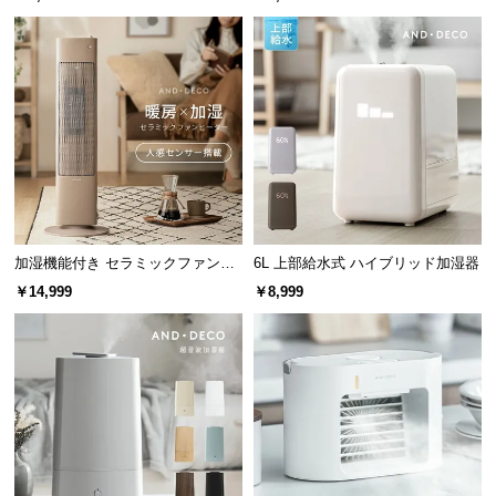
つ
い
て
開
梱
設
置
サ
ー
加湿機能付き セラミックファンヒ
6L 上部給水式 ハイブリッド加湿器
ビ
ーター
￥14,999
￥8,999
ス
に
つ
い
て
搬
入