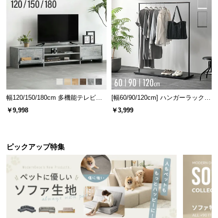
l
l
幅120/150/180cm 多機能テレビボ
[幅60/90/120cm] ハンガーラック
ード 木目/石目調 オープン収納・
スチール 4段階高さ調節 サイドフ
￥9,998
￥3,999
引き出し収納付き
ック オープンラック シンプル
ピックアップ特集