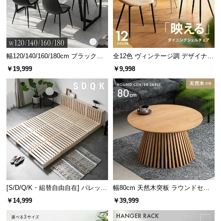
情
報
©
M
O
幅120/140/160/180cm ブラックフ
全12色 ヴィンテージ調 デザイナー
D
レーム ダイニング 大理石調 4人掛
ズシェルチェア
￥19,999
￥9,998
け
E
R
N
D
E
C
O
C
o.,
L
[S/D/Q/K・組替自由自在] パレット
幅80cm 天然木突板 ラウンドセン
t
ベッド 8/12/16枚セット
ターテーブル 美しい格子デザイン
d.
￥14,999
￥39,999
A