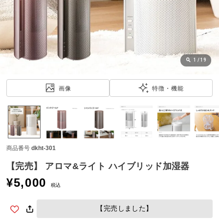
近
チ
ェ
ッ
ク
し
1
/
19
た
ア
画像
特徴・機能
イ
テ
ム
商品番号
dkht-301
特
集
【完売】 アロマ&ライト ハイブリッド加湿器
一
¥
5,000
覧
税込
【完売しました】
人