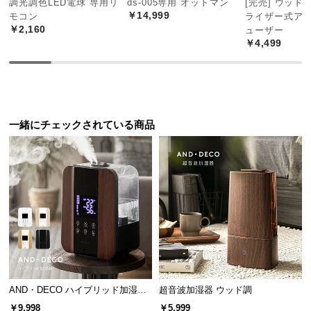
調光調色LED電球 専用リ
ds-005専用 オットマン
[完売] ウッド
中
￥14,999
モコン
ライザー式ア
型
￥2,160
ューザー
商
￥4,499
品
の
配
送
に
一緒にチェックされている商品
つ
い
て
小
型
商
品
の
配
AND・DECO ハイブリッド加湿器
超音波加湿器 ウッド調
送
ステンレス振動子モデル 木目調
￥9,998
￥5,999
に