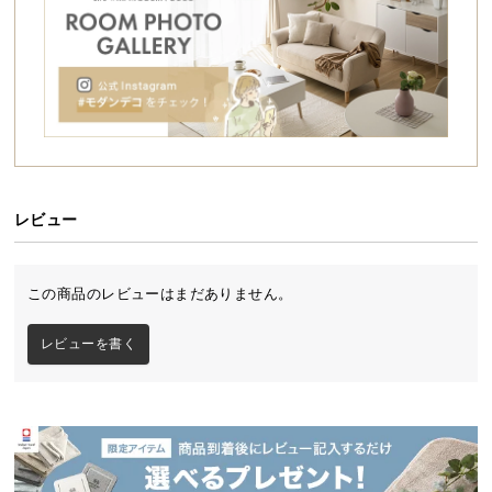
シ
ョ
ッ
ピ
ン
グ
ガ
イ
ド
レビュー
お
支
この商品のレビューはまだありません。
払
い
レビューを書く
に
つ
い
て
配