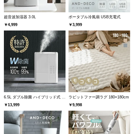
経
路
超音波加湿器 3.0L
ポータブル冷風扇 USB充電式
に
つ
￥4,999
￥3,999
い
て
返
品・
キ
ャ
ン
セ
ル
6.5L ダブル除菌 ハイブリッド式 U
ラビットファー調ラグ 180×180cm
に
Vライト+ヒーター除菌機能付き
￥13,999
￥9,998
つ
い
て