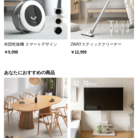
保
証
に
つ
い
て
布団乾燥機 スマートデザイン
2WAYスティッククリーナー
会
￥9,998
￥12,999
員
規
約
あなたにおすすめの商品
に
つ
い
て
お
客
様