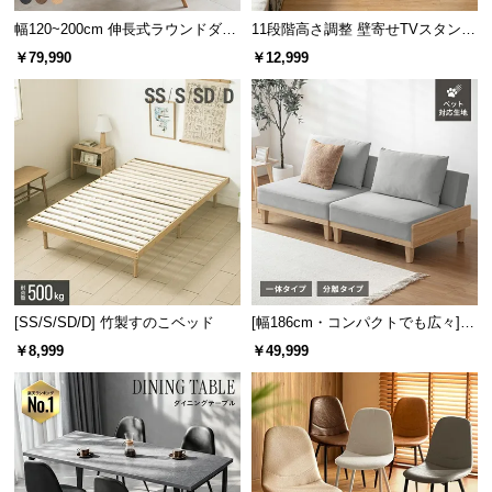
サ
幅120~200cm 伸長式ラウンドダイ
11段階高さ調整 壁寄せTVスタンド
ポ
ニングテーブル 6人掛け 天然木突
キャスター付き 上下左右角度調節
￥79,990
￥12,999
板 美しい格子デザイン
機能
ー
ト
お
知
ら
せ
[SS/S/SD/D] 竹製すのこベッド
[幅186cm・コンパクトでも広々] 3
ブ
人掛けソファベッド リクライニン
￥8,999
￥49,999
ロ
グ 天然木フレーム 北欧
グ
企
業