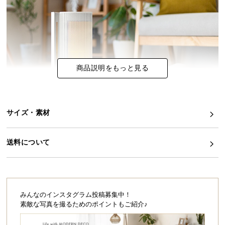
イ
ン
テ
リ
ア
商品説明をもっと見る
コ
ー
デ
ィ
サイズ・素材
ネ
ー
送料について
ト
か
ら
探
す
みんなのインスタグラム投稿募集中！
素敵な写真を撮るためのポイントもご紹介♪