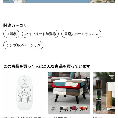
送
料
に
つ
関連カテゴリ
い
加湿器
ハイブリッド加湿器
書斎／ホームオフィス
て
シンプル／ベーシック
大
型
商
品
この商品を買った人はこんな商品も買っています
の
配
送
に
つ
い
て