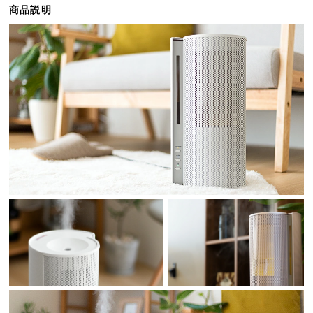
商品説明
ら
探
す
イ
ン
テ
リ
ア
テ
イ
ス
ト
か
ら
探
す