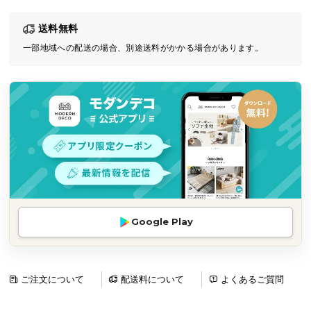
気
送料無料
ア
イ
一部地域への配送の場合、別途送料がかかる場合があります。
テ
ム
ラ
ン
キ
ン
グ
商
Google Play
品
カ
テ
ゴ
ご注文について
配送料について
よくあるご質問
リ
か