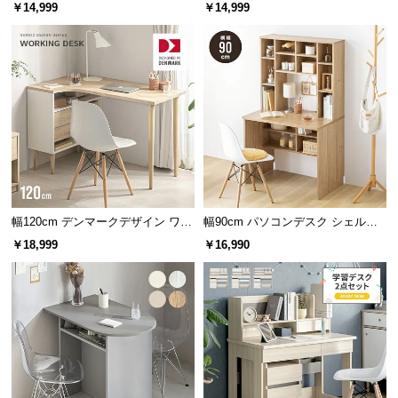
イン ワークデスク
クデスク
￥14,999
￥14,999
つ
い
て
開
梱
設
置
サ
ー
幅120cm デンマークデザイン ワー
幅90cm パソコンデスク シェルフ
ビ
クデスク
付き
ス
￥18,999
￥16,990
に
つ
い
て
搬
入