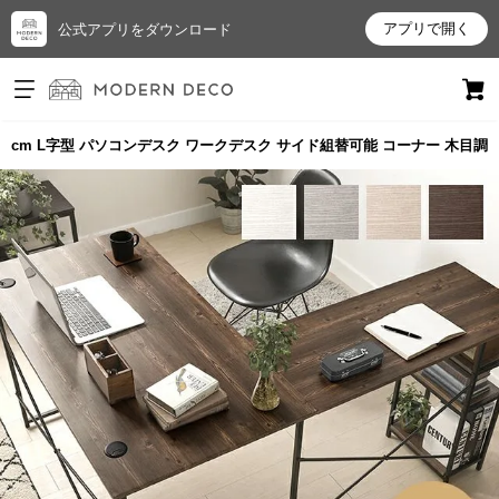
アプリで開く
公式アプリをダウンロード
ログイン
新規会員登録
50cm L字型 パソコンデスク ワークデスク サイド組替可能 コーナー 木目調
お
気
に
入
り
ア
イ
テ
ム
最