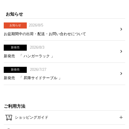
お知らせ
2026/8/5
お知らせ
お盆期間中の出荷・配送・お問い合わせについて
2026/8/3
新発売
新発売 「 ハンガーラック 」
奥行きアップでさらにゆとりある空間に
2026/7/27
新発売
新発売 「 昇降サイドテーブル 」
奥行きは150cmとPCや資料などを広げてもゆったり使えるサイズ
感。余裕あるスペースで作業が捗ります。
奥行き
約150cm
ご利用方法
ショッピングガイド