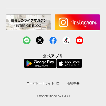
公式アプリ
コーポレートサイト
会社概要
作業効率のよいL字型デザイン
スペースを有効に使えるL字天板でパソコンと書類作業を同時進行O
© MODERN DECO Co.,Ltd. All
K。パソコンの2台使いにもお勧めです。