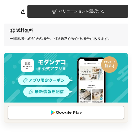
気
バリエーションを選択する
ア
イ
テ
送料無料
ム
一部地域への配送の場合、別途送料がかかる場合があります。
ラ
ン
キ
ン
グ
商
品
カ
テ
Google Play
ゴ
リ
か