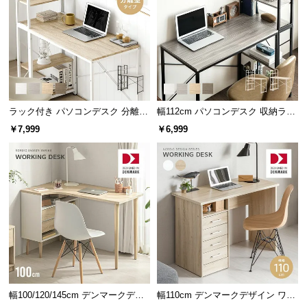
中
型
商
品
の
配
送
ラック付き パソコンデスク 分離型
幅112cm パソコンデスク 収納ラッ
に
タイプ
ク付き 一体型・分離型 コンパクト
￥7,999
￥6,999
つ
ワークデスク
い
て
小
型
商
品
の
配
送
幅100/120/145cm デンマークデザ
幅110cm デンマークデザイン ワー
に