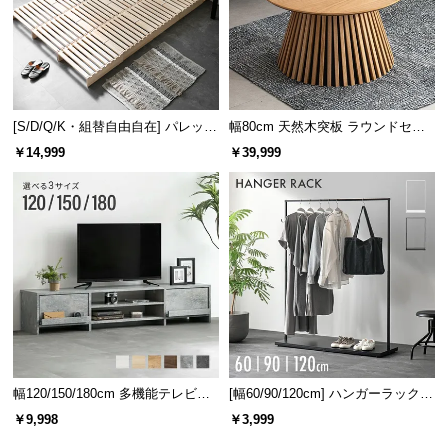
情
報
©
M
O
[S/D/Q/K・組替自由自在] パレット
幅80cm 天然木突板 ラウンドセン
D
ベッド 8/12/16枚セット
ターテーブル 美しい格子デザイン
￥14,999
￥39,999
E
R
N
D
E
C
O
C
o.,
L
t
幅120/150/180cm 多機能テレビボ
[幅60/90/120cm] ハンガーラック
d.
ード 木目/石目調 オープン収納・
スチール 4段階高さ調節 サイドフ
￥9,998
￥3,999
A
引き出し収納付き
ック オープンラック シンプル