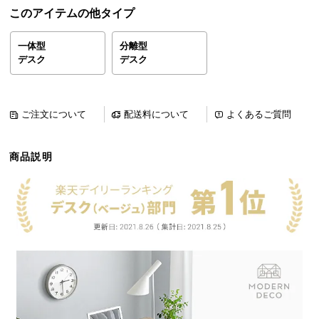
ら
このアイテムの他タイプ
探
す
一体型
分離型
デスク
デスク
イ
ン
ご注文について
配送料について
よくあるご質問
テ
リ
商品説明
ア
テ
イ
ス
ト
か
ら
探
す