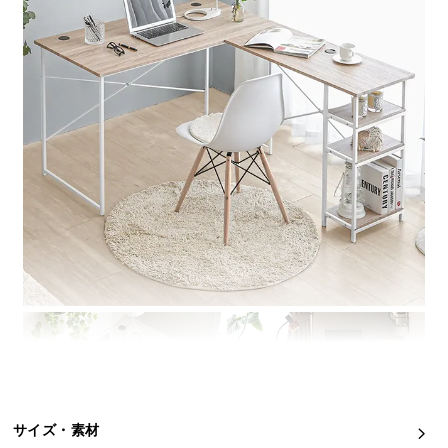
イ
ン
テ
リ
ア
コ
ー
デ
ィ
ネ
ー
ト
か
ら
探
す
サイズ・素材