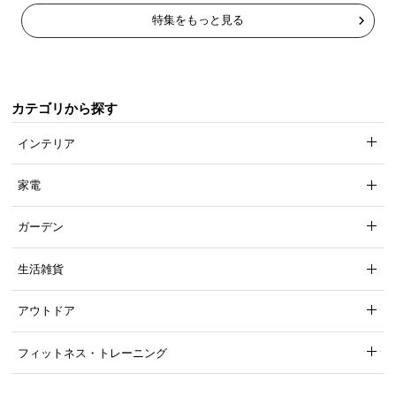
特集をもっと見る
カテゴリから探す
インテリア
家電
広々快適。作業がはかどるL字型デスク
ガーデン
デスクトップにノートPC、資料も広げて作業できる。ムダのない作
生活雑貨
業空間を生みだすL字型デスクは、必要なものにサッと手が届く快適
性で、効率のよいデスクワークを実現します。
アウトドア
フィットネス・トレーニング