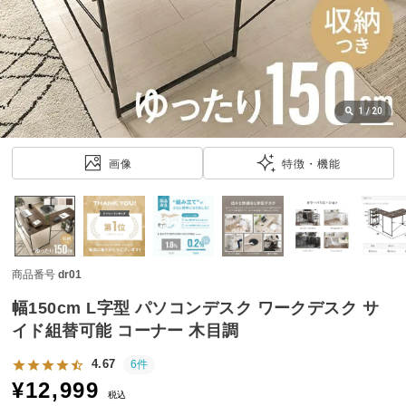
近
チ
ェ
ッ
ク
し
1
/
20
た
ア
画像
特徴・機能
イ
テ
ム
商品番号
dr01
特
集
幅150cm L字型 パソコンデスク ワークデスク サ
一
イド組替可能 コーナー 木目調
覧
4.67
6件
¥
12,999
税込
人