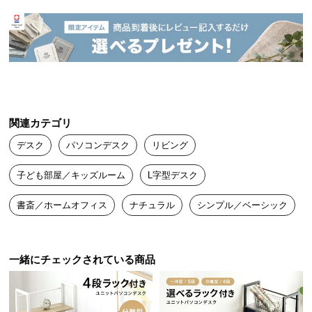
送
料
に
つ
い
て
関連カテゴリ
大
型
デスク
パソコンデスク
リビング
商
品
子ども部屋／キッズルーム
L字型デスク
の
配
書斎／ホームオフィス
ナチュラル
シンプル／ベーシック
送
に
つ
一緒にチェックされている商品
い
て