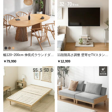
保
証
に
つ
い
て
会
員
規
幅120~200cm 伸長式ラウンドダイ
11段階高さ調整 壁寄せTVスタンド
約
ニングテーブル 6人掛け 天然木突
キャスター付き 上下左右角度調節
￥79,990
￥12,999
板 美しい格子デザイン
機能
に
つ
い
て
お
客
様