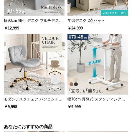
経
路
に
幅90cm 棚付 デスク マルチデスク
学習デスク 2点セット
つ
ドレッサー
￥12,999
￥24,999
い
て
返
品・
キ
ャ
ン
セ
ル
に
モダンデスクチェア パソコンチェ
幅70cm 昇降式 スタンディングデ
ア
スク
つ
￥9,998
￥9,999
い
て
あなたにおすすめの商品