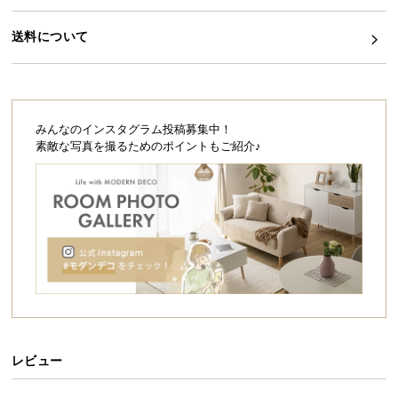
シ
ョ
送料について
ッ
ピ
ン
グ
ガ
みんなのインスタグラム投稿募集中！
イ
素敵な写真を撮るためのポイントもご紹介♪
ド
お
支
払
い
に
つ
い
て
レビュー
配