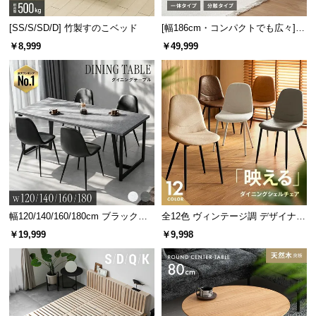
サ
[SS/S/SD/D] 竹製すのこベッド
[幅186cm・コンパクトでも広々] 3
ポ
人掛けソファベッド リクライニン
￥8,999
￥49,999
ー
グ 天然木フレーム 北欧
ト
お
知
ら
せ
ブ
幅120/140/160/180cm ブラックフ
全12色 ヴィンテージ調 デザイナー
ロ
レーム ダイニング 大理石調 4人掛
ズシェルチェア
￥19,999
￥9,998
け
グ
企
業