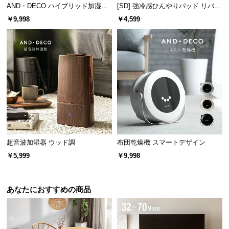
AND・DECO ハイブリッド加湿器
[SD] 強冷感ひんやりパッド リバー
経
ステンレス振動子モデル 木目調
シブル プレミアム 速乾 抗菌 洗え
路
￥9,998
￥4,599
る
に
つ
い
て
返
品・
キ
ャ
ン
超音波加湿器 ウッド調
布団乾燥機 スマートデザイン
セ
￥5,999
￥9,998
ル
に
つ
あなたにおすすめの商品
い
て