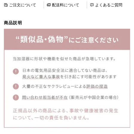
ら
ご注文について
配送料について
よくあるご質問
探
す
商品説明
イ
ン
テ
リ
ア
テ
イ
ス
ト
か
ら
探
す