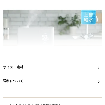
イ
ン
テ
リ
ア
コ
ー
デ
ィ
ネ
ー
ト
サイズ・素材
か
ら
送料について
探
す