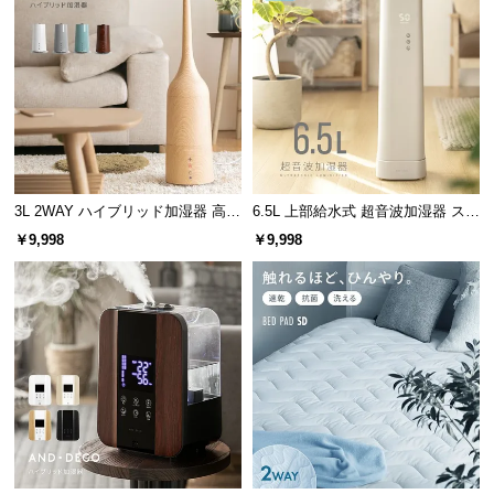
つ
い
て
開
梱
設
置
3L 2WAY ハイブリッド加湿器 高さ
6.5L 上部給水式 超音波加湿器 ステ
サ
調整可能
ンレス振動子モデル
￥9,998
￥9,998
ー
ビ
ス
に
つ
い
て
搬
入