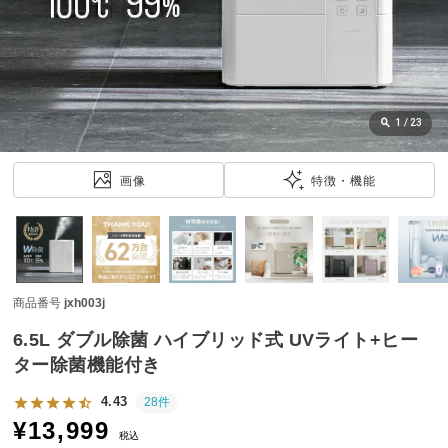
近
チ
ェ
ッ
ク
し
1
/
23
た
ア
画像
特徴・機能
イ
テ
ム
商品番号
jxh003j
特
集
6.5L ダブル除菌 ハイブリッド式 UVライト+ヒー
一
ター除菌機能付き
覧
4.43
28件
¥
13,999
税込
人