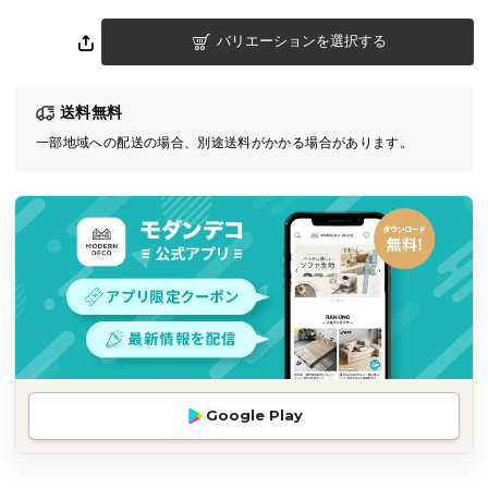
気
バリエーションを選択する
ア
イ
テ
送料無料
ム
一部地域への配送の場合、別途送料がかかる場合があります。
ラ
ン
キ
ン
グ
商
品
カ
テ
Google Play
ゴ
リ
か