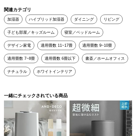
送
関連カテゴリ
料
に
加湿器
ハイブリッド加湿器
ダイニング
リビング
つ
子ども部屋／キッズルーム
寝室／ベッドルーム
い
て
デザイン家電
適用畳数 11~17畳
適用畳数 9~10畳
大
適用畳数 7~8畳
適用畳数 6畳以下
書斎／ホームオフィス
型
商
ナチュラル
ホワイトインテリア
品
の
配
一緒にチェックされている商品
送
に
つ
い
て