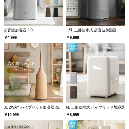
中
型
商
品
の
超音波加湿器 3.0L
1.5L 上部給水式 超音波加湿器
配
￥4,999
￥9,998
送
に
つ
い
て
小
型
商
品
3L 2WAY ハイブリッド加湿器 高さ
6L 上部給水式 ハイブリッド加湿器
の
調整可能 木目調
￥10,999
￥8,999
配
送
に