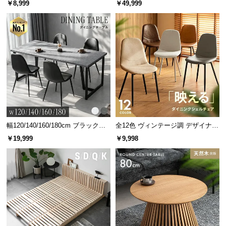
￥8,999
￥49,999
グ 天然木フレーム 北欧
サ
ポ
ー
ト
お
知
ら
せ
幅120/140/160/180cm ブラックフ
全12色 ヴィンテージ調 デザイナー
レーム ダイニング 大理石調 4人掛
ズシェルチェア
￥19,999
￥9,998
け
ブ
ロ
グ
企
業