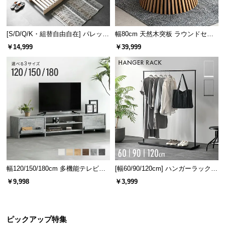
情
報
©
[S/D/Q/K・組替自由自在] パレット
幅80cm 天然木突板 ラウンドセン
M
ベッド 8/12/16枚セット
ターテーブル 美しい格子デザイン
￥14,999
￥39,999
O
D
E
R
N
D
E
C
O
C
幅120/150/180cm 多機能テレビボ
[幅60/90/120cm] ハンガーラック
o.,
ード 木目/石目調 オープン収納・
スチール 4段階高さ調節 サイドフ
L
￥9,998
￥3,999
引き出し収納付き
ック オープンラック シンプル
t
d.
A
ピックアップ特集