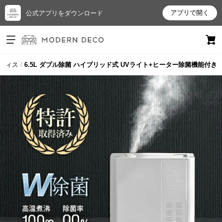
アプリで開く
公式アプリをダウンロード
ログイン
新規会員登録
フィス
6.5L ダブル除菌 ハイブリッド式 UVライト+ヒーター除菌機能付き
お
気
に
入
り
ア
イ
テ
ム
最