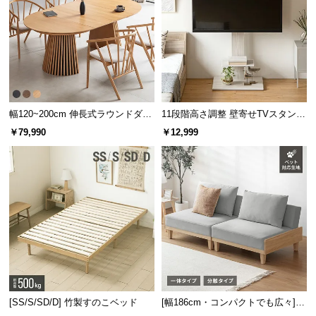
保
証
に
つ
い
て
幅120~200cm 伸長式ラウンドダイ
11段階高さ調整 壁寄せTVスタンド
会
ニングテーブル 6人掛け 天然木突
キャスター付き 上下左右角度調節
￥79,990
￥12,999
員
板 美しい格子デザイン
機能
規
約
に
つ
い
て
お
客
[SS/S/SD/D] 竹製すのこベッド
[幅186cm・コンパクトでも広々] 3
様
人掛けソファベッド リクライニン