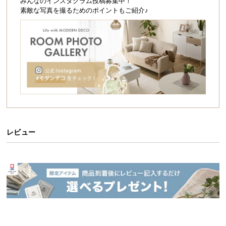
シ
みんなのインスタグラム投稿募集中！
素敵な写真を撮るためのポイントもご紹介♪
ョ
ッ
ピ
ン
グ
ガ
イ
ド
お
支
レビュー
払
い
に
つ
い
て
配