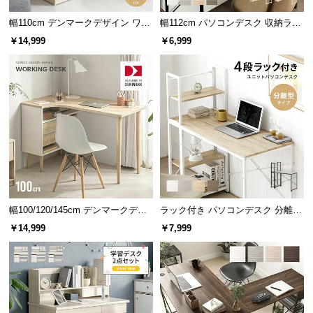
つ
幅110cm デンマークデザイン ワー
幅112cm パソコンデスク 収納ラッ
い
クデスク
ク付き 一体型・分離型 コンパクト
￥14,999
￥6,999
て
ワークデスク
大容量の収納スペース
開
梱
設
コンパクトながらもたっぷりの収納スペースで、お
部屋をスッキリ＆綺麗に保ちます。
置
サ
ー
ビ
ス
に
幅100/120/145cm デンマークデザ
ラック付き パソコンデスク 分離型
イン ワークデスク
タイプ
つ
￥14,999
￥7,999
い
て
搬
入