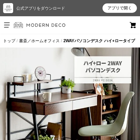
アプリで開く
公式アプリをダウンロード
ログイン
新規会員登録
トップ
書斎／ホームオフィス
2WAYパソコンデスク ハイ+ロータイプ
お
気
に
入
り
ア
イ
テ
ム
最