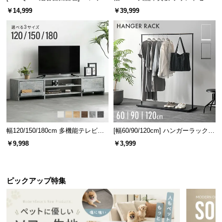
l
ベッド 8/12/16枚セット
ターテーブル 美しい格子デザイン
￥14,999
￥39,999
l
木の温もりと無機質なスチールをアクセントに、ス
タイリッシュなデザインに仕上げました。
幅120/150/180cm 多機能テレビボ
[幅60/90/120cm] ハンガーラック
ード 木目/石目調 オープン収納・
スチール 4段階高さ調節 サイドフ
￥9,998
￥3,999
引き出し収納付き
ック オープンラック シンプル
ピックアップ特集
傷や水に強いメラミン化粧板