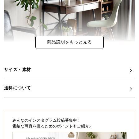
イ
ン
テ
リ
ア
商品説明をもっと見る
コ
ー
デ
ィ
サイズ・素材
ネ
生活にあわせて使い分ける、2WAYタイプのPC
ー
デスク
送料について
ト
生活シーンやお部屋のインテリアにあわせて、レイ
か
アウトを変更できる2WAYデスク。お気に入りのレイ
ら
アウトを見つけてあなただけの特別なお部屋を演出
探
します。
す
みんなのインスタグラム投稿募集中！
素敵な写真を撮るためのポイントもご紹介♪