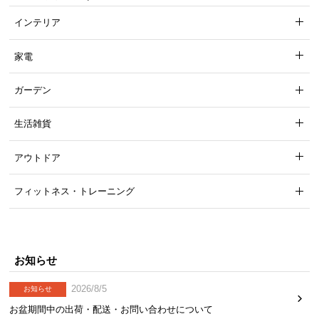
インテリア
家電
ガーデン
生活雑貨
アウトドア
フィットネス・トレーニング
コンパクトながらうれしい機能満載
お知らせ
2026/8/5
お知らせ
スリムなサイズ感だけでなく、パソコンデスクとし
て使いやすさにもこだわりました。
お盆期間中の出荷・配送・お問い合わせについて