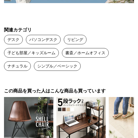
送
料
に
つ
関連カテゴリ
い
デスク
パソコンデスク
リビング
て
子ども部屋／キッズルーム
書斎／ホームオフィス
大
型
ナチュラル
シンプル／ベーシック
商
品
の
配
この商品を買った人はこんな商品も買っています
送
ハイタイプ
に
仕事や作業に集中したい方に。
つ
ハイタイプ
い
仕事や作業に集中したい方に。
て