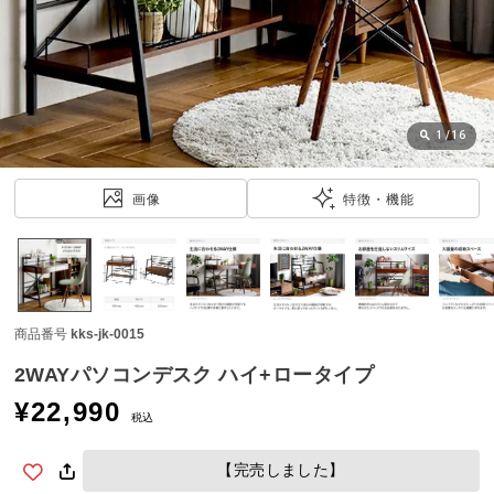
近
チ
ェ
ッ
ク
し
1
/
16
た
ア
画像
特徴・機能
イ
テ
ム
商品番号
kks-jk-0015
特
集
2WAYパソコンデスク ハイ+ロータイプ
一
¥
22,990
覧
税込
【完売しました】
人