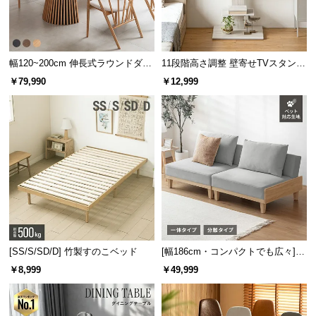
サ
横幅
奥行
高さ
ポ
ー
335㎜
335㎜
45㎜
幅120~200cm 伸長式ラウンドダイ
11段階高さ調整 壁寄せTVスタンド
ト
ニングテーブル 6人掛け 天然木突
キャスター付き 上下左右角度調節
￥79,990
￥12,999
板 美しい格子デザイン
機能
浅型設計
お
浅型のデザインにすることで、足元
知
のくつろぎスペースも確保しまし
ら
た。
せ
ブ
デスク下収納
ロ
グ
かさばりやすい大きなものも、デスク下にすっきり
[SS/S/SD/D] 竹製すのこベッド
[幅186cm・コンパクトでも広々] 3
と収納できます。
人掛けソファベッド リクライニン
￥8,999
￥49,999
グ 天然木フレーム 北欧
企
業