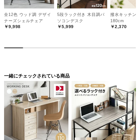
中
型
全12色 ウッド調 デザイ
5段ラック付き 木目調パ
撥水キッチンマ
お部屋を圧迫しないスリムサイズ
商
ナーズシェルチェア
ソコンデスク
180cm
品
￥9,998
￥5,999
￥2,370
の
横幅約
91cm
のスリム設計なので、限られたスペース
配
でも圧迫感を与えません。
送
に
つ
い
て
一緒にチェックされている商品
小
型
商
品
の
配
送
横幅
約91㎝
に