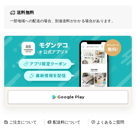
気
送料無料
ア
イ
一部地域への配送の場合、別途送料がかかる場合があります。
テ
ム
ラ
ン
キ
ン
グ
商
Google Play
品
カ
テ
ゴ
ご注文について
配送料について
よくあるご質問
リ
か