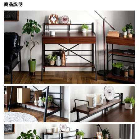
商品説明
ら
探
す
イ
ン
テ
リ
ア
テ
イ
ス
ト
か
ら
探
す