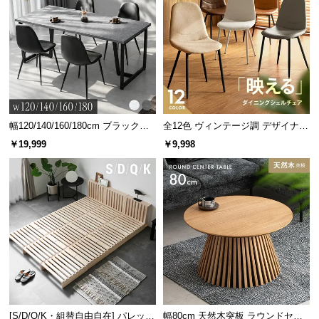
情
報
©
M
O
D
E
R
幅120/140/160/180cm ブラックフ
全12色 ヴィンテージ調 デザイナー
レーム ダイニング 大理石調 4人掛
ズシェルチェア
N
￥19,999
￥9,998
け
D
E
C
横幅
奥行
O
C
835㎜
200㎜
o.,
L
t
d.
A
スタイリッシュなデザイン
[S/D/Q/K・組替自由自在] パレット
幅80cm 天然木突板 ラウンドセン