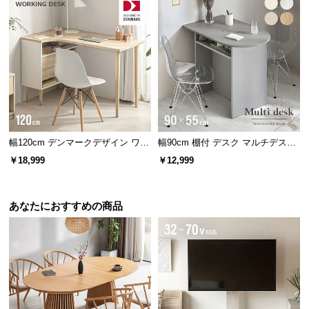
保
造なので、レイアウト変更もらくら
証
くです。
に
つ
い
て
引出し収納
会
A4サイズもすっぽり収納可能。手元に置いておきた
い書類や筆記用具などの収納に便利です。
員
幅120cm デンマークデザイン ワー
幅90cm 棚付 デスク マルチデスク
規
クデスク
ドレッサー
￥18,999
￥12,999
約
に
つ
あなたにおすすめの商品
い
て
お
客
様