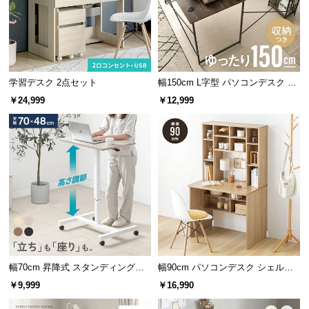
経
路
に
棚収納
つ
取り外し可能なのでテーブルの左右や足元など、レ
い
イアウトを自由に変更できます。
学習デスク 2点セット
幅150cm L字型 パソコンデスク ワ
て
ークデスク サイド組替可能 コーナ
￥24,999
￥12,999
ー 木目調
返
品・
キ
ャ
ン
セ
ル
に
つ
い
幅70cm 昇降式 スタンディングデ
幅90cm パソコンデスク シェルフ
て
スク
付き
￥9,999
￥16,990
取り外し簡単
フレームに引っ掛けるだけの簡単構