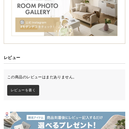
シ
ョ
ッ
ピ
ン
グ
ガ
イ
ド
レビュー
お
支
この商品のレビューはまだありません。
払
い
レビューを書く
に
生活スタイルに合わせる2WAY仕様
つ
い
生活スタイルやお部屋のインテリアにあわせてハイ
て
／ローの2パターンで使い分けることができます。
配