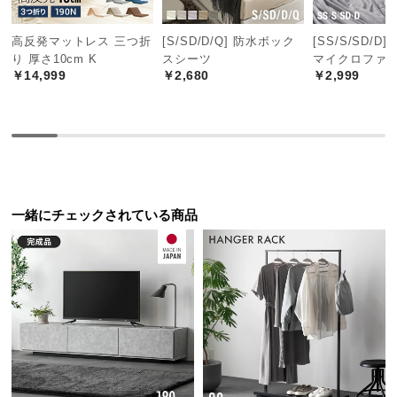
中
型
高反発マットレス 三つ折
[S/SD/D/Q] 防水ボック
[SS/S/SD/D
商
り 厚さ10cm K
スシーツ
マイクロファ
品
￥14,999
￥2,680
￥2,999
の
配
送
に
つ
い
て
一緒にチェックされている商品
小
型
商
品
の
配
送
に