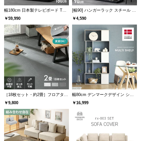
つ
幅180cm 日本製テレビボード TOT-
[幅90] ハンガーラック スチール 4
い
020
段階高さ調節 サイドフック オープ
￥59,990
￥4,590
て
ンラック シンプル
開
梱
設
置
サ
ー
ビ
ス
に
［18枚セット・約2畳］フロアタイ
幅80cm デンマークデザイン シェ
ル モルタル調
ルフ
つ
￥9,800
￥16,999
い
て
搬
入