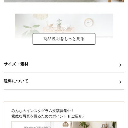
イ
ン
テ
リ
ア
商品説明をもっと見る
コ
ー
デ
ィ
サイズ・素材
ネ
ー
送料について
ト
か
ら
探
す
みんなのインスタグラム投稿募集中！
素敵な写真を撮るためのポイントもご紹介♪