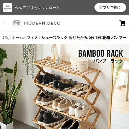
アプリで開く
公式アプリをダウンロード
ログイン
新規会員登録
書斎／ホームオフィス
シューズラック 折りたたみ 5段 6段 靴箱 バンブー
お
気
に
入
り
ア
イ
テ
ム
最