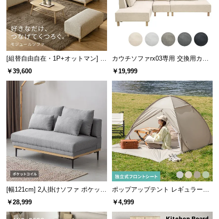
経
路
に
つ
い
[組替自由自在・1P+オットマン] モ
カウチソファrx03専用 交換用カバ
て
ジュールソファ アームレス 天然木
ー
￥39,600
￥19,999
脚 洗えるカバー
返
品・
キ
ャ
ン
セ
ル
に
つ
い
[幅121cm] 2人掛けソファ ポケット
ポップアップテント レギュラーサ
て
コイル
イズ プレミアム
￥28,999
￥4,999