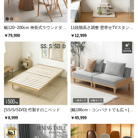
サ
ポ
ー
幅120~200cm 伸長式ラウンドダイ
11段階高さ調整 壁寄せTVスタンド
ト
ニングテーブル 6人掛け 天然木突
キャスター付き 上下左右角度調節
￥79,990
￥12,999
板 美しい格子デザイン
機能
お
知
ら
せ
ブ
ロ
グ
[SS/S/SD/D] 竹製すのこベッド
[幅186cm・コンパクトでも広々] 3
人掛けソファベッド リクライニン
￥8,999
￥49,999
グ 天然木フレーム 北欧
企
業