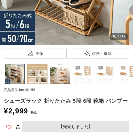
近
チ
ェ
ッ
ク
し
1
/
17
た
ア
画像
特徴・機能
イ
テ
ム
商品番号
kmr01-50
特
集
シューズラック 折りたたみ 5段 6段 靴箱 バンブー
一
¥
2,999
覧
税込
【完売しました】
人