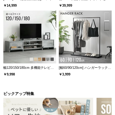
l
ベッド 8/12/16枚セット
ターテーブル 美しい格子デザイン
￥14,999
￥39,999
l
幅120/150/180cm 多機能テレビボ
[幅60/90/120cm] ハンガーラック
ード 木目/石目調 オープン収納・
スチール 4段階高さ調節 サイドフ
￥9,998
￥3,999
引き出し収納付き
ック オープンラック シンプル
ピックアップ特集