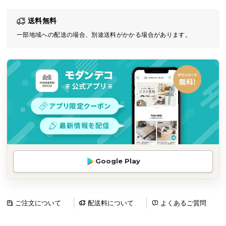
気
送料無料
ア
イ
一部地域への配送の場合、別途送料がかかる場合があります。
テ
ム
ラ
ン
キ
ン
グ
商
Google Play
品
カ
テ
ゴ
ご注文について
配送料について
よくあるご質問
リ
か