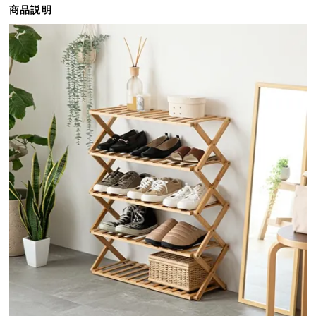
商品説明
ら
探
す
イ
ン
テ
リ
ア
テ
イ
ス
ト
か
ら
探
す