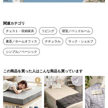
送
料
に
つ
関連カテゴリ
い
チェスト・収納家具
リビング
寝室／ベッドルーム
て
書斎／ホームオフィス
ナチュラル
ラック・シェルフ
大
型
シンプル／ベーシック
商
品
の
配
この商品を買った人はこんな商品も買っています
送
に
つ
い
て