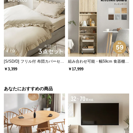
保
証
に
つ
い
て
会
員
[S/SD/D] フリル付 布団カバーセッ
組み合わせ可能・幅59cm 食器棚
規
ト
スリム キッチンボード 木目調 レ
￥3,399
￥17,999
約
イアウト自在
に
つ
あなたにおすすめの商品
い
て
お
客
様