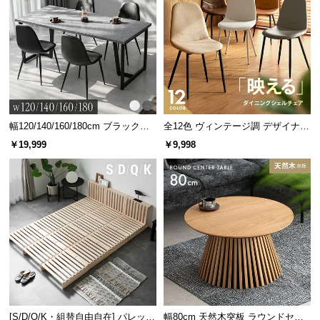
情
報
©
M
O
D
E
R
幅120/140/160/180cm ブラックフ
全12色 ヴィンテージ調 デザイナー
レーム ダイニング 大理石調 4人掛
ズシェルチェア
N
￥19,999
￥9,998
け
D
E
C
O
C
o.,
L
t
d.
A
[S/D/Q/K・組替自由自在] パレット
幅80cm 天然木突板 ラウンドセン