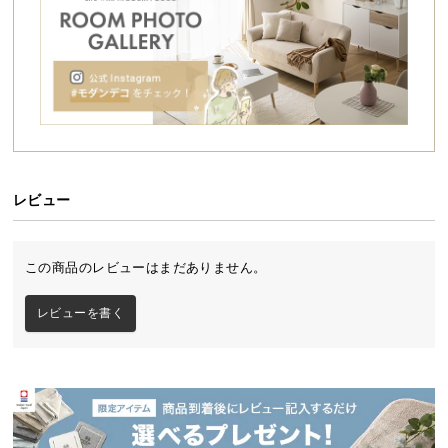
シ
ョ
ッ
ピ
ン
グ
ガ
イ
ド
レビュー
お
支
この商品のレビューはまだありません。
払
い
レビューを書く
に
つ
い
て
配