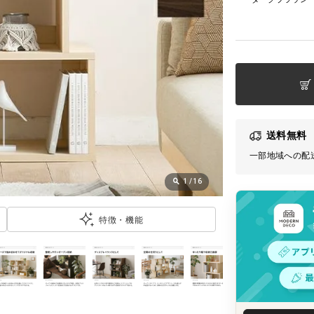
送料無料
一部地域への配
1
/
16
特徴・機能