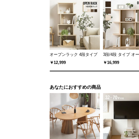
スリムサイズで空
オープンラック 4段タイプ
3段/4段 タイプ オ
ック
￥12,999
￥16,999
スリムな奥行きでちょっとしたスペー
あなたにおすすめの商品
類も収納できる十分な高さがありま