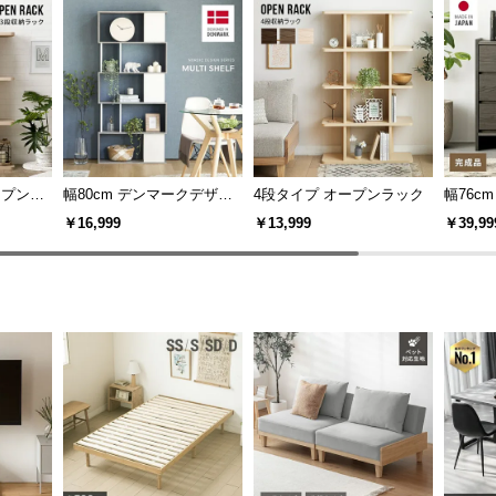
間にフィット
ープンラ
幅80cm デンマークデザイ
4段タイプ オープンラック
幅76c
ン シェルフ
￥16,999
￥13,999
￥39,99
スにもすっきり置けるサイズ感。A4の書
す。