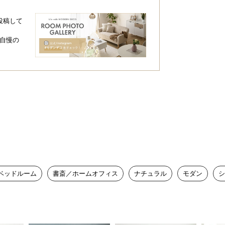
投稿して
自慢の
スタマイズコーデ。統一感が生まれ、お部
す。
ベッドルーム
書斎／ホームオフィス
ナチュラル
モダン
シ