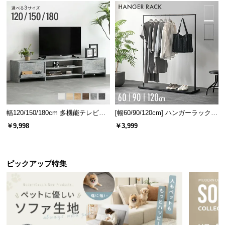
情
報
©
端まで無駄のないサイドスペース
M
O
サイドスペースの幅は
約21cm
。物が出し入れしやす
い仕様になっているので気軽に手を伸ばしてご利用
D
いただけます｡
E
R
N
D
幅120/150/180cm 多機能テレビボ
[幅60/90/120cm] ハンガーラック
ード 木目/石目調 オープン収納・
スチール 4段階高さ調節 サイドフ
E
￥9,998
￥3,999
引き出し収納付き
ック オープンラック シンプル
C
O
C
ピックアップ特集
o.,
L
t
d.
A