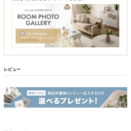
シ
ョ
ッ
ピ
ン
グ
ガ
すっきり開放的なオープンラック
イ
ド
開放感のある格子状のデザインで収納するものを惹
きたてながら魅せる4段オープンラック。ライフスタ
イルに合わせて配置アレンジも自由自在にできま
お
レビュー
す。
支
払
い
に
シリーズで組み合わせてオリジナルの収納に
つ
い
て
シリーズからお好みの形を選んでカスタマイズコー
デ。統一感が生まれ、お部屋の広さに合わせたラッ
クができます。
配