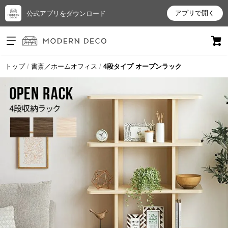
アプリで開く
公式アプリをダウンロード
ログイン
新規会員登録
トップ
書斎／ホームオフィス
4段タイプ オープンラック
お
気
に
入
り
ア
イ
テ
ム
最