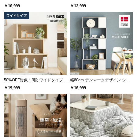
中
￥16,999
￥12,999
型
商
品
の
配
送
に
つ
い
て
50%OFF対象！3段 ワイドタイプ
幅80cm デンマークデザイン シェ
オープンラック
ルフ
小
￥19,999
￥16,999
型
商
品
の
配
送
に