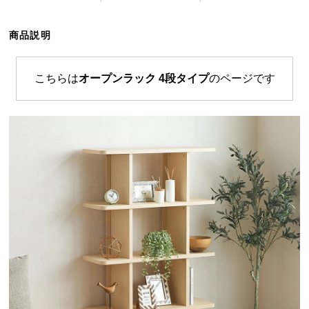
ら
探
商品説明
す
こちらは
オープンラック 4段タイプ
のページです
イ
ン
テ
リ
ア
テ
イ
ス
ト
か
ら
探
す