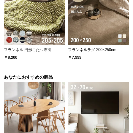
経
路
に
つ
い
て
フランネル 円形こたつ布団
フランネルラグ 200×250cm
返
厚み
約2.5cm
￥8,200
￥7,999
品・
キ
ャ
あなたにおすすめの商品
ン
セ
アイディア次第で使い方いろいろ
ル
に
つ
使い勝手の良いサイズ感のため、アイディア次第で
い
色々な使い方が可能。より快適な空間を造り出しま
す。
て