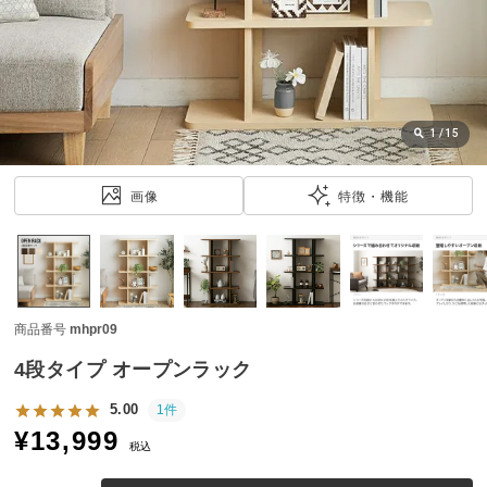
近
チ
ェ
ッ
ク
し
1
/
15
た
ア
画像
特徴・機能
イ
テ
ム
商品番号
mhpr09
特
集
4段タイプ オープンラック
一
覧
5.00
1件
¥
13,999
税込
人