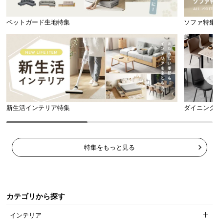
横幅
奥行き
l
l
ペットガード生地特集
ソファ特集
約21㎝
約32㎝
広々とした天板上のスペース
ディスプレイスペースとしても最適な天板上のスペ
ースは、小物や植物を飾って自分好みのインテリア
を楽しめます。
新生活インテリア特集
ダイニング
特集をもっと見る
カテゴリから探す
インテリア