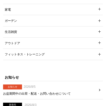
家電
横幅
奥行き
ガーデン
約89.5㎝
約32㎝
生活雑貨
アウトドア
配線がしやすいオープンタイプ
フィットネス・トレーニング
背面がオープンなデザインのため、電化製品などコ
ードの配線もらくらく行うことができます。
お知らせ
2026/8/5
お知らせ
お盆期間中の出荷・配送・お問い合わせについて
2026/8/3
新発売