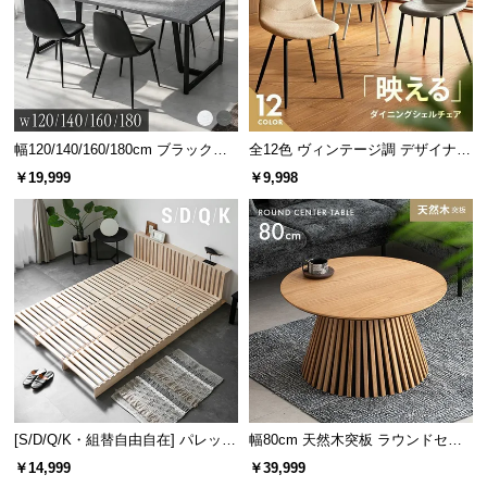
ゆったり幅で収納力抜群
サ
ポ
ー
棚板の横幅は
約42cm
と広く設計されているため、雑
ト
誌や本などたっぷりゆったりと収納できます。
幅120/140/160/180cm ブラックフ
全12色 ヴィンテージ調 デザイナー
レーム ダイニング 大理石調 4人掛
ズシェルチェア
お
￥19,999
￥9,998
け
知
ら
せ
ブ
ロ
グ
横幅
奥行き
[S/D/Q/K・組替自由自在] パレット
幅80cm 天然木突板 ラウンドセン
ベッド 8/12/16枚セット
ターテーブル 美しい格子デザイン
企
￥14,999
￥39,999
約42㎝
約32㎝
業