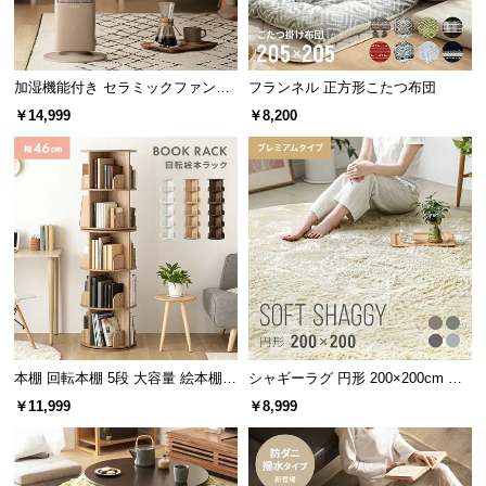
つ
い
て
加湿機能付き セラミックファンヒ
フランネル 正方形こたつ布団
横幅
奥行き
高さ
ーター
￥14,999
￥8,200
開
約89.5㎝
約32㎝
約148.5㎝
梱
設
置
サ
ー
重厚感のある板の厚み
ビ
ス
に
しっかりとした厚みのある板で構成されたラック
つ
は、置くだけで重厚感のある雰囲気を演出すること
ができます。
い
本棚 回転本棚 5段 大容量 絵本棚
シャギーラグ 円形 200×200cm 洗
ラック
える 防音 防ダニ 抗菌防臭 滑り止
て
￥11,999
￥8,999
め付き プレミアムタイプ
搬
入