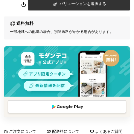
バリエーションを選択する
気
ア
イ
送料無料
テ
一部地域への配送の場合、別途送料がかかる場合があります。
ム
ラ
ン
キ
ン
グ
商
品
カ
Google Play
テ
ゴ
リ
か
ご注文について
配送料について
よくあるご質問