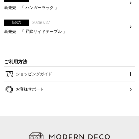
新発売 「 ハンガーラック 」
2026/7/27
新発売
新発売 「 昇降サイドテーブル 」
見た目を損なわせない背面化粧
ご利用方法
ショッピングガイド
背面に化粧仕上げを施しており、どの面を表にして
もお部屋の雰囲気を損なわず美しく収納できます。
お客様サポート