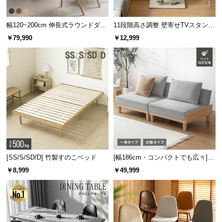
保
証
幅120~200cm 伸長式ラウンドダイ
11段階高さ調整 壁寄せTVスタンド
に
ニングテーブル 6人掛け 天然木突
キャスター付き 上下左右角度調節
つ
￥79,990
￥12,999
板 美しい格子デザイン
機能
い
て
会
員
規
約
に
つ
い
ディスプレイラックとして
[SS/S/SD/D] 竹製すのこベッド
[幅186cm・コンパクトでも広々] 3
て
人掛けソファベッド リクライニン
シンプルに区切られた棚には、お気に入りの小物や
￥8,999
￥49,999
グ 天然木フレーム 北欧
雑誌などを綺麗に魅せて収納できます。
お
客
様