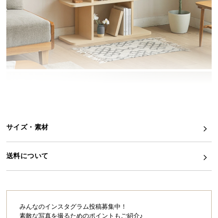
イ
ン
テ
リ
ア
コ
ー
デ
ィ
ネ
サイズ・素材
ー
ト
か
送料について
ら
探
す
みんなのインスタグラム投稿募集中！
素敵な写真を撮るためのポイントもご紹介♪