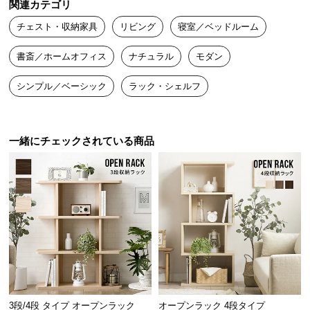
関連カテゴリ
送
チェスト・収納家具
リビング
寝室／ベッドルーム
料
に
書斎／ホームオフィス
ナチュラル
モダン
つ
い
シンプル／ベーシック
ラック・シェルフ
て
大
型
一緒にチェックされている商品
商
品
の
配
送
に
スリムサイズで空間にフィット
つ
い
スリムな奥行きでちょっとしたスペースにもすっき
て
り置けるサイズ感。A4の書類も収納できる十分な高
さがあります。
3段/4段 タイプ オープンラック
オープンラック 4段タイプ