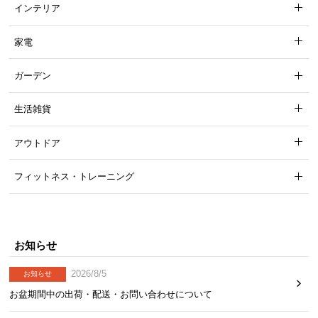
インテリア
家電
ガーデン
生活雑貨
見た目を損なわせない背面化粧
アウトドア
フィットネス・トレーニング
背面に化粧仕上げを施しており、どの面を表にして
もお部屋の雰囲気を損なわず美しく収納できます。
お知らせ
2026/8/5
お知らせ
お盆期間中の出荷・配送・お問い合わせについて