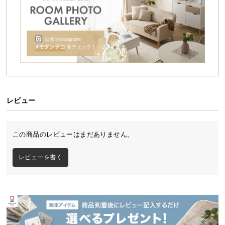
シ
ョ
ッ
ピ
ン
グ
ガ
イ
ワイドで開放的なオープンラック
ド
レビュー
お
開放感あふれる格子状のデザイン。収納するものを
支
惹きたてながら魅せる、ワイドサイズの4段オープン
この商品のレビューはまだありません。
ラックです。ライフスタイルに合わせて配置アレン
払
ジも自由自在にできます。
い
レビューを書く
に
つ
い
シリーズで組み合わせてオリジナルの収納に
て
配