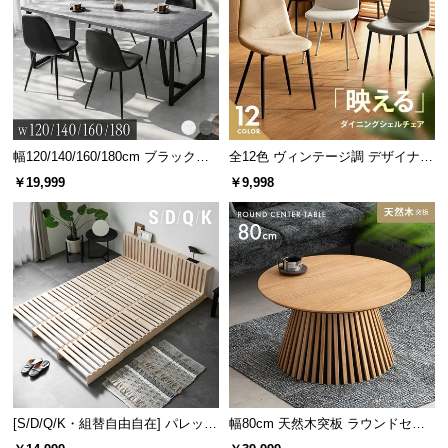
情
報
©
端まで無駄のないサイドスペース
M
サイドスペースの幅は
約31cm
。物が出し入れしやす
O
い仕様になっているので気軽に手を伸ばしてご利用
D
いただけます｡
E
幅120/140/160/180cm ブラックフ
全12色 ヴィンテージ調 デザイナー
レーム ダイニング 大理石調 4人掛
ズシェルチェア
R
￥19,999
￥9,998
け
N
D
E
C
O
C
o.,
L
t
d.
[S/D/Q/K・組替自由自在] パレット
幅80cm 天然木突板 ラウンドセン
A
ベッド 8/12/16枚セット
ターテーブル 美しい格子デザイン
横幅
奥行き