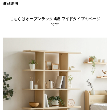
商品説明
ら
探
す
こちらは
オープンラック 4段 ワイドタイプ
のページ
です
イ
ン
テ
リ
ア
テ
イ
ス
ト
か
ら
探
す