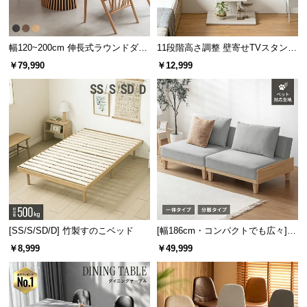
ゆったり幅で収納力抜群
サ
ポ
ー
幅120~200cm 伸長式ラウンドダイ
11段階高さ調整 壁寄せTVスタンド
棚板の横幅は
約52cm
と広く設計されているため、雑
誌や本などたっぷりゆったりと収納できます。
ニングテーブル 6人掛け 天然木突
キャスター付き 上下左右角度調節
ト
￥79,990
￥12,999
板 美しい格子デザイン
機能
お
知
ら
せ
ブ
ロ
[SS/S/SD/D] 竹製すのこベッド
[幅186cm・コンパクトでも広々] 3
グ
人掛けソファベッド リクライニン
￥8,999
￥49,999
グ 天然木フレーム 北欧
横幅
奥行き
企
約52㎝
約32㎝
業