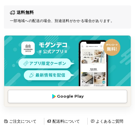
気
送料無料
ア
イ
一部地域への配送の場合、別途送料がかかる場合があります。
テ
ム
ラ
ン
キ
ン
グ
商
Google Play
品
カ
テ
ゴ
ご注文について
配送料について
よくあるご質問
リ
か