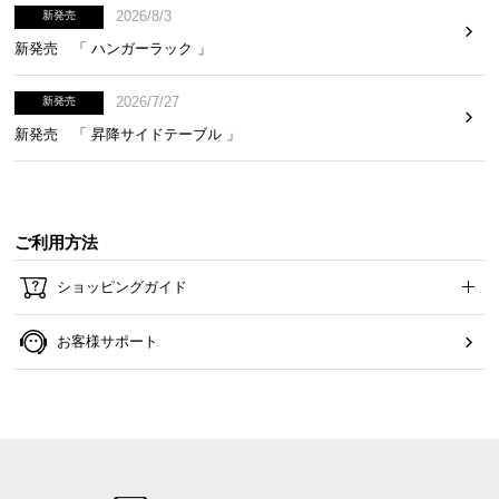
2026/8/3
新発売
新発売 「 ハンガーラック 」
2026/7/27
新発売
新発売 「 昇降サイドテーブル 」
木目調が美しいデザイン
ご利用方法
まるで天然木のような、自然な木目調に仕上げまし
ショッピングガイド
た。お部屋馴染みの良い美しいデザインです。
お客様サポート