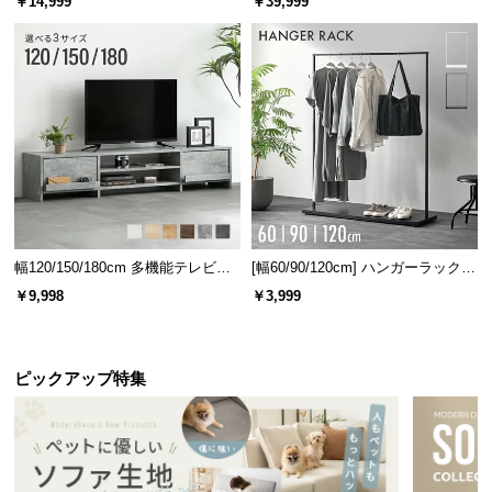
￥14,999
￥39,999
l
l
約31㎝
約32㎝
広々とした天板上のスペース
ディスプレイスペースとしても最適な天板上のスペ
ースは、小物や植物を飾って自分好みのインテリア
を楽しめます。
幅120/150/180cm 多機能テレビボ
[幅60/90/120cm] ハンガーラック
ード 木目/石目調 オープン収納・
スチール 4段階高さ調節 サイドフ
￥9,998
￥3,999
引き出し収納付き
ック オープンラック シンプル
ピックアップ特集