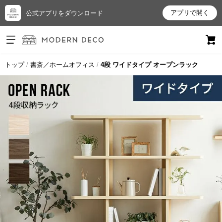
アプリで開く
公式アプリをダウンロード
ログイン
新規会員登録
トップ
書斎／ホームオフィス
4段 ワイドタイプ オープンラック
お
気
に
入
り
ア
イ
テ
ム
最