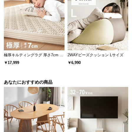
保
証
に
つ
い
て
会
極厚キルティングラグ 厚さ7cm 24
2WAYビーズクッション Lサイズ
員
0×185cm
￥17,999
￥6,990
規
約
に
あなたにおすすめの商品
つ
い
ディスプレイラックとして
て
シンプルに区切られた棚には、お気に入りの小物や
雑誌などを綺麗に魅せて収納できます。
お
客
様