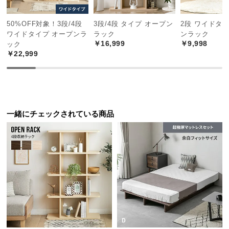
中
スリムな奥行きでちょっとしたスペースにもすっき
り置けるサイズ感。A4の書類も収納できる十分な高
型
さがあります。
50%OFF対象！3段/4段
3段/4段 タイプ オープン
2段 ワイドタ
商
ワイドタイプ オープンラ
ラック
ンラック
品
￥16,999
￥9,998
ック
の
￥22,999
配
送
に
つ
い
一緒にチェックされている商品
て
小
型
商
品
の
配
送
に