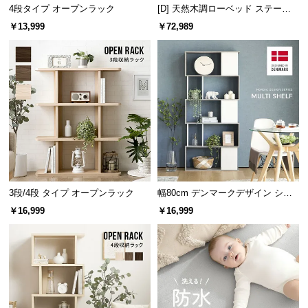
4段タイプ オープンラック
[D] 天然木調ローベッド ステージ
つ
ベッド 超極厚マットレス付き（余
￥13,999
￥72,989
い
白フィットサイズ）
て
開
横幅
奥行き
高さ
梱
設
約119.5㎝
約32㎝
約148㎝
置
サ
ー
ビ
重厚感のある板の厚み
ス
3段/4段 タイプ オープンラック
幅80cm デンマークデザイン シェ
に
ルフ
しっかりとした厚みのある板で構成されたラック
￥16,999
￥16,999
は、置くだけで重厚感のある雰囲気を演出すること
つ
ができます。
い
て
搬
入