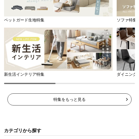
横幅
奥行き
ペットガード生地特集
ソファ特集
約119.5㎝
約32㎝
配線がしやすいオープンタイプ
新生活インテリア特集
ダイニング
背面がオープンなデザインのため、電化製品などコ
ードの配線もらくらく行うことができます。
特集をもっと見る
カテゴリから探す