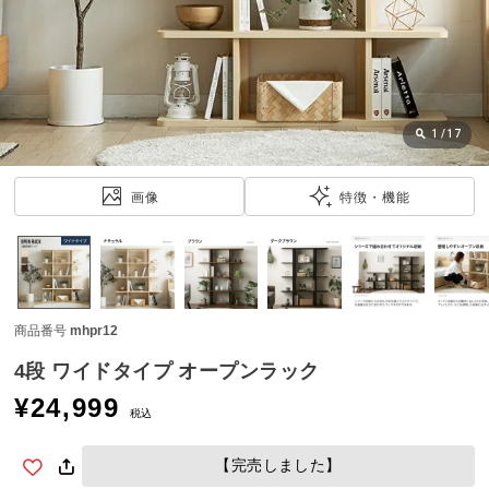
近
チ
ェ
ッ
ク
し
1
/
17
た
ア
画像
特徴・機能
イ
テ
ム
商品番号
mhpr12
特
集
4段 ワイドタイプ オープンラック
一
¥
24,999
覧
税込
【完売しました】
人