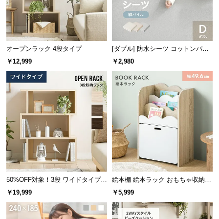
経
路
に
つ
オープンラック 4段タイプ
[ダブル] 防水シーツ コットンパイ
い
ル
￥12,999
￥2,980
て
返
厚み
約2.5cm
品・
キ
ャ
ン
セ
アイディア次第で使い方いろいろ
ル
に
つ
使い勝手の良いサイズ感のため、アイディア次第で
50%OFF対象！3段 ワイドタイプ
絵本棚 絵本ラック おもちゃ収納
色々な使い方が可能。より快適な空間を造り出しま
い
オープンラック
絵本本棚
￥19,999
￥5,999
す。
て