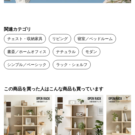
シリーズからお好みの形を選んでカスタマイズコー
送
デ。統一感が生まれ、お部屋の広さに合わせたラッ
料
クができます。
に
つ
関連カテゴリ
い
チェスト・収納家具
リビング
寝室／ベッドルーム
て
書斎／ホームオフィス
ナチュラル
モダン
大
型
シンプル／ベーシック
ラック・シェルフ
商
品
の
配
この商品を買った人はこんな商品も買っています
送
に
つ
い
スリムサイズで空間にフィット
て