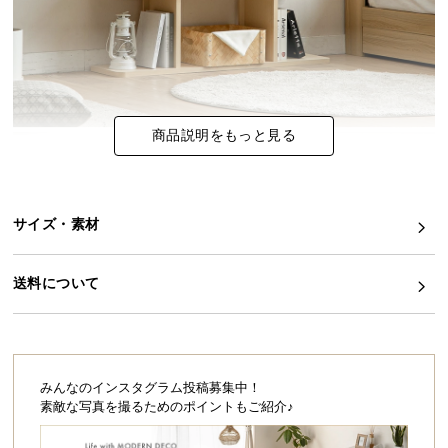
イ
ン
テ
リ
ア
商品説明をもっと見る
コ
ー
デ
ィ
サイズ・素材
ネ
ー
送料について
ト
か
ら
探
す
みんなのインスタグラム投稿募集中！
素敵な写真を撮るためのポイントもご紹介♪