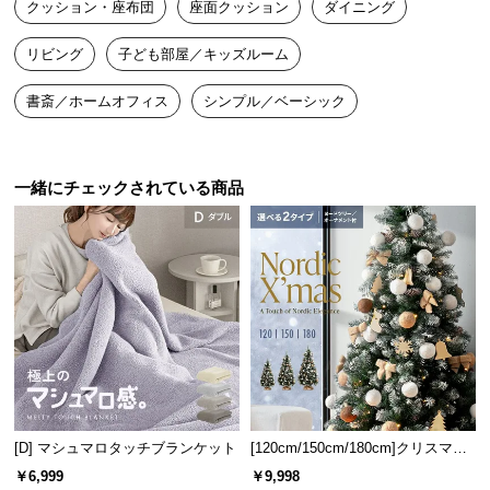
クッション・座布団
座面クッション
ダイニング
送
料
リビング
子ども部屋／キッズルーム
に
つ
書斎／ホームオフィス
シンプル／ベーシック
い
て
一緒にチェックされている商品
大
型
商
品
の
配
送
に
つ
い
て
[D] マシュマロタッチブランケット
[120cm/150cm/180cm]クリスマス
ツリー オーナメント付
￥6,999
￥9,998