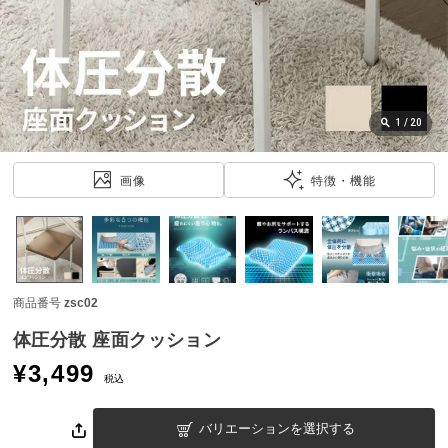
近
チ
ェ
ッ
ク
し
1
/
20
た
ア
画像
特徴・機能
イ
テ
ム
商品番号
zsc02
特
集
体圧分散 座面クッション
一
¥
3,499
覧
税込
バリエーションを選択する
人