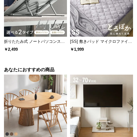
経
路
に
つ
い
て
折りたたみ式 ノートパソコンスタ
[SS] 敷きパッド マイクロファイバ
ンド
ー
￥2,499
￥1,999
返
品・
キ
あなたにおすすめの商品
ャ
ン
セ
ル
に
つ
い
て