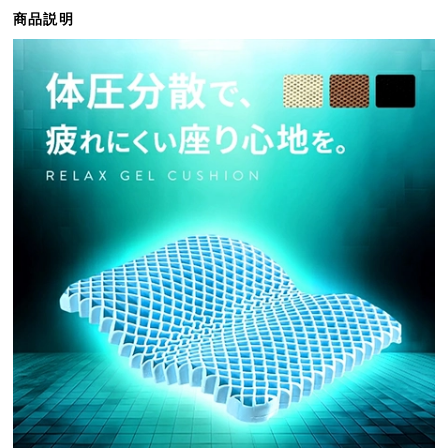
ら
商品説明
探
す
イ
ン
テ
リ
ア
テ
イ
ス
ト
か
ら
探
す