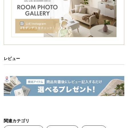
シ
ョ
ッ
ピ
ン
グ
ガ
イ
ド
レビュー
お
支
払
い
に
つ
い
て
関連カテゴリ
配