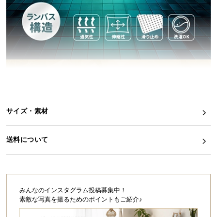
イ
ン
テ
リ
ア
コ
ー
デ
ィ
サイズ・素材
ネ
ー
ト
送料について
か
ら
探
す
みんなのインスタグラム投稿募集中！
素敵な写真を撮るためのポイントもご紹介♪