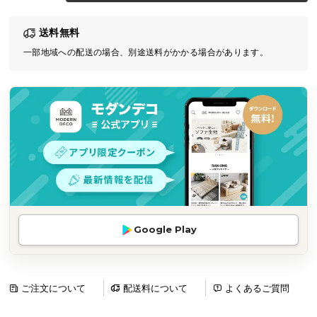
気
送料無料
ア
イ
一部地域への配送の場合、別途送料がかかる場合があります。
テ
ム
ラ
ン
キ
ン
グ
商
Google Play
品
カ
テ
ゴ
ご注文について
配送料について
よくあるご質問
リ
か