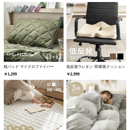
中
型
商
品
の
配
送
に
つ
い
枕パッド マイクロファイバー
低反発ウレタン 3D座面クッション
て
￥1,299
￥2,999
小
型
商
品
の
配
送
に