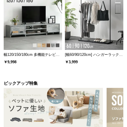
情
報
©
M
O
D
E
R
幅120/150/180cm 多機能テレビボ
[幅60/90/120cm] ハンガーラック
N
ード 木目/石目調 オープン収納・
スチール 4段階高さ調節 サイドフ
￥9,998
￥3,999
D
引き出し収納付き
ック オープンラック シンプル
E
C
O
ピックアップ特集
C
o.,
L
t
d.
A