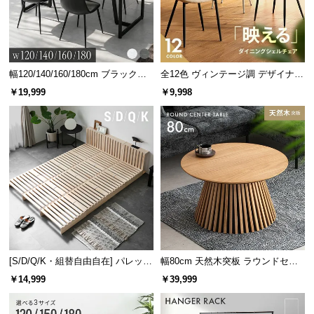
サ
ポ
ー
ト
幅120/140/160/180cm ブラックフ
全12色 ヴィンテージ調 デザイナー
レーム ダイニング 大理石調 4人掛
ズシェルチェア
￥19,999
￥9,998
け
お
知
ら
せ
ブ
ロ
グ
[S/D/Q/K・組替自由自在] パレット
幅80cm 天然木突板 ラウンドセン
ベッド 8/12/16枚セット
ターテーブル 美しい格子デザイン
￥14,999
￥39,999
企
業