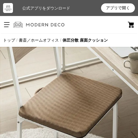
アプリで開く
公式アプリをダウンロード
ログイン
新規会員登録
トップ
書斎／ホームオフィス
体圧分散 座面クッション
お
気
に
入
り
ア
イ
テ
ム
最