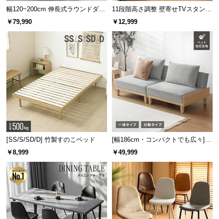
保
幅120~200cm 伸長式ラウンドダイ
11段階高さ調整 壁寄せTVスタンド
証
ニングテーブル 6人掛け 天然木突
キャスター付き 上下左右角度調節
￥79,990
￥12,999
に
板 美しい格子デザイン
機能
つ
い
て
会
員
規
約
に
つ
[SS/S/SD/D] 竹製すのこベッド
[幅186cm・コンパクトでも広々] 3
い
人掛けソファベッド リクライニン
￥8,999
￥49,999
グ 天然木フレーム 北欧
て
お
客
様