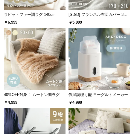
つ
い
ラビットファー調ラグ 140cm
[SD/D] フランネル布団カバー 3点
て
セット
￥6,999
￥5,999
開
梱
設
置
サ
ー
ビ
ス
に
40%OFF対象！ ムートン調ラグ 90
低温調理可能 ヨーグルトメーカー
つ
×60cm
￥4,999
￥4,999
い
て
搬
入