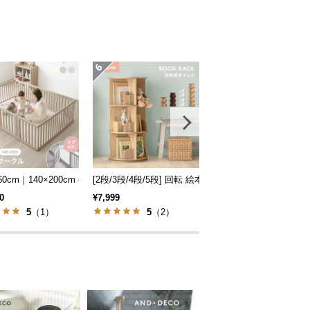
セット
160cm｜140×200cm ベビーサークル
[2段/3段/4段/5段] 回転 絵本棚 幅46cm ブックシ
幅86cm 多機能ランド
0
¥7,999
¥14,999
5
（1）
5
（2）
4.89
（9）