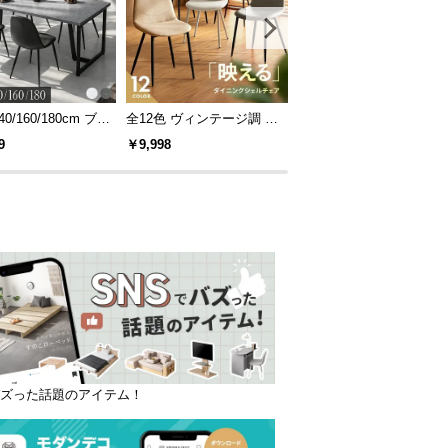
40/160/180cm ブラ
全12色 ヴィンテージ調 デ
[S/D/Q/K・組替自由自在]
レーム ダイニング
ザイナーズシェルチェア
パレットベッド 8/12/16
9
￥9,998
￥14,999
 4人掛け
セット
バズった話題のアイテム！