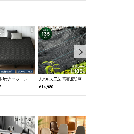
]脚付きマットレス
リアル人工芝 高密度防草シ
オーニングタープ交換用
ルコイル ハードタイ
ート 1×100m
レーム 2.5m
9
￥14,980
￥10,000