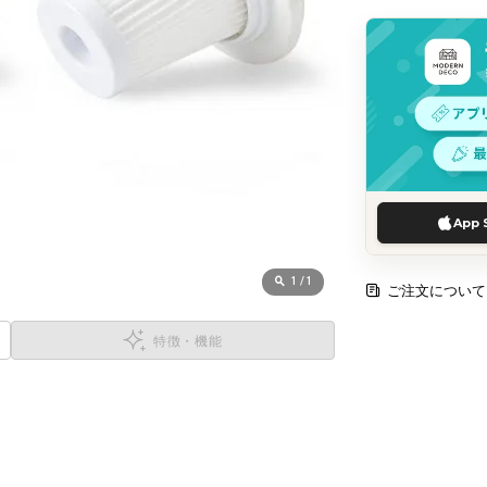
App 
1
/
1
ご注文について
特徴・機能