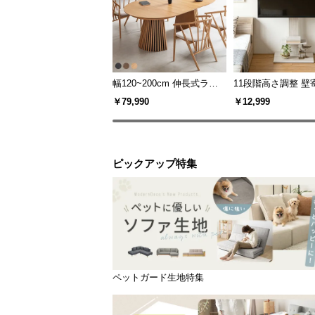
幅120~200cm 伸長式ラウ
11段階高さ調整 壁
ンドダイニングテーブル 6
スタンド キャスタ
￥79,990
￥12,999
人掛け 天然木突板 美しい
上下左右角度調節
格子デザイン
ピックアップ特集
ペットガード生地特集