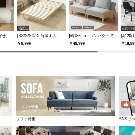
寄せTV
[SS/S/SD/D] 竹製すのこベ
[幅186cm・コンパクトでも
幅120/1
ー付き
ッド
広々] 3人掛けソファベッド
ックフ
￥8,999
￥49,999
￥19,99
機能
リクライニング 天然木フレ
大理石調
ーム 北欧
ソファ特集
SNSで