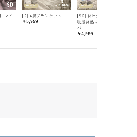
ト マイ
[D] 4層ブランケット
[SD] 体圧分散敷きパッド
高
￥5,999
吸湿発熱マイクロファイ
り
バー
D/
￥4,999
￥