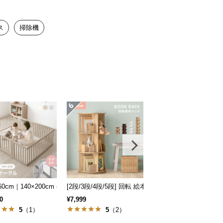
ス
掃除機
セット
160cm｜140×200cm ベビーサークル
[2段/3段/4段/5段] 回転 絵本棚 幅46cm ブックシ
幅86cm 多機能ランド
0
¥7,999
¥14,999
5
（1）
5
（2）
4.89
（9）