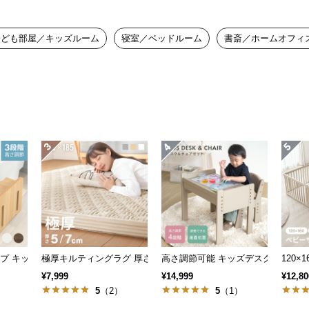
子ども部屋／キッズルーム
寝室／ベッドルーム
書斎／ホームオフィ
ップ キッズ踏み台 3段階高さ調節
極厚キルティングラグ 厚さ5/7cm
高さ調節可能 キッズデスク＆チェア
120×
¥7,999
¥14,999
¥12,80
）
5
（2）
5
（1）