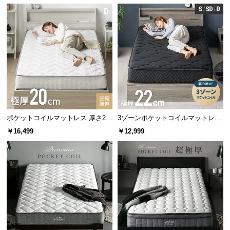
情
報
©
M
O
D
E
R
N
D
ポケットコイルマットレス 厚さ20
3ゾーンポケットコイルマットレス
E
cm D
厚さ22cm S ブラック
￥16,499
￥12,999
C
O
C
o.,
L
t
d.
A