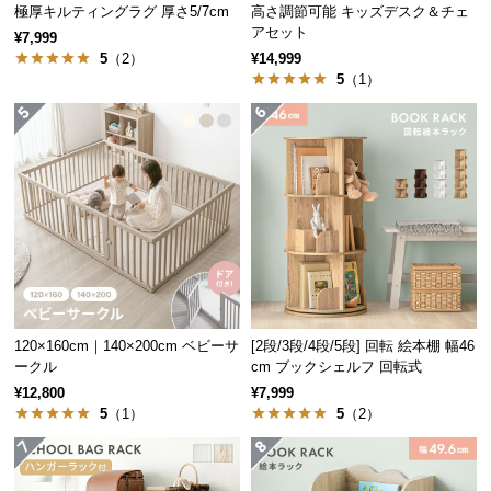
極厚キルティングラグ 厚さ5/7cm
高さ調節可能 キッズデスク＆チェ
経
アセット
¥7,999
路
5
（2）
¥14,999
に
5
（1）
つ
い
て
返
品・
キ
ャ
ン
セ
ル
120×160cm｜140×200cm ベビーサ
[2段/3段/4段/5段] 回転 絵本棚 幅46
ークル
cm ブックシェルフ 回転式
に
¥12,800
¥7,999
つ
5
（1）
5
（2）
い
て