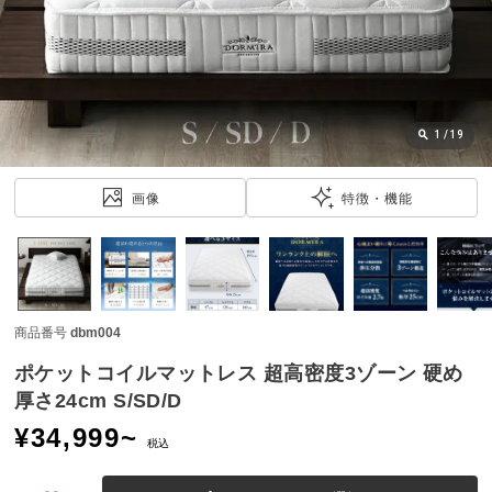
近
チ
ェ
ッ
ク
し
1
/
19
た
ア
画像
特徴・機能
イ
テ
ム
商品番号
dbm004
特
集
ポケットコイルマットレス 超高密度3ゾーン 硬め
一
厚さ24cm S/SD/D
覧
¥
34,999
~
税込
人