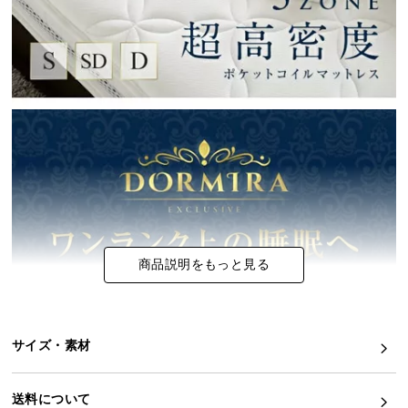
イ
ン
テ
リ
ア
コ
ー
デ
ィ
ネ
ー
ト
商品説明をもっと見る
か
ら
探
す
サイズ・素材
送料について