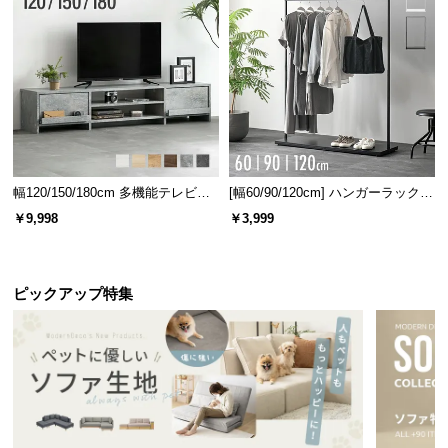
幅120/150/180cm 多機能テレビボ
[幅60/90/120cm] ハンガーラック
ード 木目/石目調 オープン収納・
スチール 4段階高さ調節 サイドフ
￥9,998
￥3,999
引き出し収納付き
ック オープンラック シンプル
ピックアップ特集