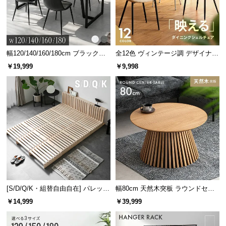
幅120/140/160/180cm ブラックフ
全12色 ヴィンテージ調 デザイナー
レーム ダイニング 大理石調 4人掛
ズシェルチェア
￥19,999
￥9,998
け
[S/D/Q/K・組替自由自在] パレット
幅80cm 天然木突板 ラウンドセン
ベッド 8/12/16枚セット
ターテーブル 美しい格子デザイン
￥14,999
￥39,999