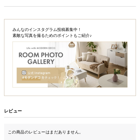
シ
ョ
ッ
ピ
ン
みんなのインスタグラム投稿募集中！
素敵な写真を撮るためのポイントもご紹介♪
グ
ガ
イ
ド
お
支
払
い
に
つ
レビュー
い
て
この商品のレビューはまだありません。
配