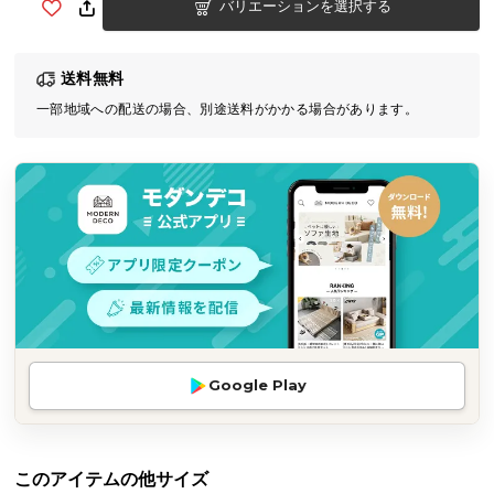
バリエーションを選択する
気
ア
イ
送料無料
テ
一部地域への配送の場合、別途送料がかかる場合があります。
ム
ラ
ン
キ
ン
グ
商
品
カ
Google Play
テ
ゴ
リ
このアイテムの他サイズ
か