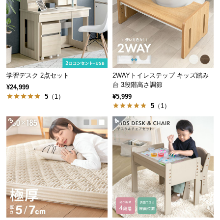
つ
い
て
開
梱
学習デスク 2点セット
2WAYトイレステップ キッズ踏み
設
台 3段階高さ調節
¥24,999
置
5
（1）
¥5,999
サ
5
（1）
ー
ビ
ス
に
つ
い
て
搬
入