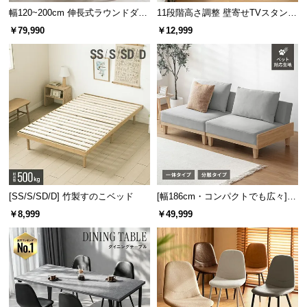
幅120~200cm 伸長式ラウンドダイ
11段階高さ調整 壁寄せTVスタンド
ニングテーブル 6人掛け 天然木突
キャスター付き 上下左右角度調節
￥79,990
￥12,999
板 美しい格子デザイン
機能
[SS/S/SD/D] 竹製すのこベッド
[幅186cm・コンパクトでも広々] 3
人掛けソファベッド リクライニン
￥8,999
￥49,999
グ 天然木フレーム 北欧