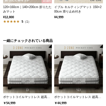
サ
120×160cm｜140×200cm 折りたた
イブル キルティングマット 150×2
ポ
みマット
00cm 滑り止め付き
ー
¥12,800
¥4,999
ト
5
（1）
お
一緒にチェックされている商品
知
ら
せ
ブ
ロ
グ
ポケットコイルマットレス 超高密
ポケットコイルマットレス 超高密
企
度3ゾーン 硬め 厚さ24cm D
度3ゾーン 硬め 厚さ24cm SD
￥54,999
￥44,999
業