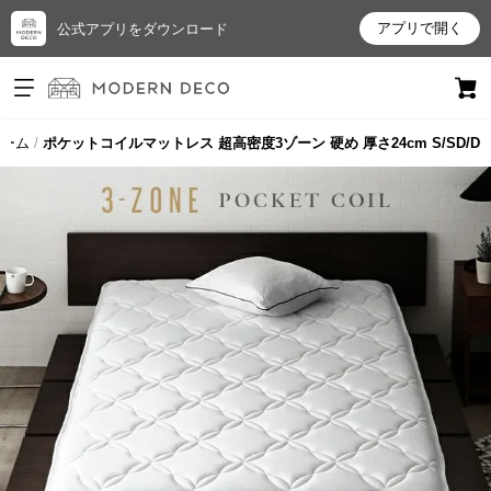
アプリで開く
公式アプリをダウンロード
ログイン
新規会員登録
ルーム
ポケットコイルマットレス 超高密度3ゾーン 硬め 厚さ24cm S/SD/D
お
気
に
入
り
ア
イ
テ
ム
最