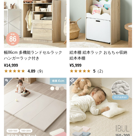
保
証
に
つ
い
て
会
幅86cm 多機能ランドセルラック
絵本棚 絵本ラック おもちゃ収納
員
ハンガーラック付き
絵本本棚
規
¥14,999
¥5,999
4.89
（9）
5
（2）
約
に
つ
い
て
お
客
様