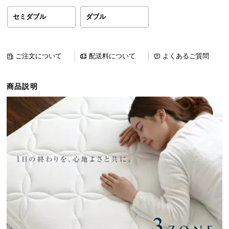
ら
セミダブル
ダブル
探
す
ご注文について
配送料について
よくあるご質問
イ
ン
商品説明
テ
リ
ア
テ
イ
ス
ト
か
ら
探
す