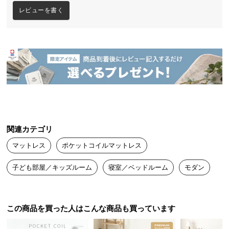
送
レビューを書く
料
に
つ
い
て
大
型
商
品
関連カテゴリ
の
マットレス
ポケットコイルマットレス
配
送
子ども部屋／キッズルーム
寝室／ベッドルーム
モダン
に
つ
い
この商品を買った人はこんな商品も買っています
て