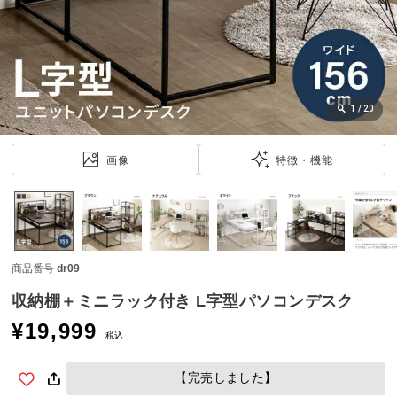
近
チ
ェ
ッ
ク
し
1
/
20
た
ア
画像
特徴・機能
イ
テ
ム
商品番号
dr09
特
集
収納棚＋ミニラック付き L字型パソコンデスク
一
¥
19,999
覧
税込
【完売しました】
人