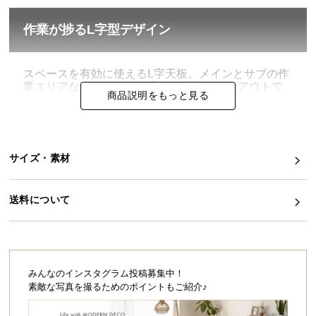
イ
作業が捗るL字型デザイン
ン
テ
リ
スペースを有効に使えるL字天板。メインとサブの作
業エリアなど、シーンに応じて自由にレイアウトで
ア
商品説明をもっと見る
きます。
コ
ー
デ
ィ
サイズ・素材
ネ
ー
送料について
ト
か
ら
探
す
みんなのインスタグラム投稿募集中！
素敵な写真を撮るためのポイントもご紹介♪