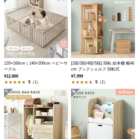
経
路
に
つ
高さ調節可能な可動棚
い
3段目の棚板は3㎝ごとに高さを変えられる可動棚を
て
採用。収納するものに合わせて微調整ができます。
返
品・
120×160cm｜140×200cm ベビーサ
[2段/3段/4段/5段] 回転 絵本棚 幅46
キ
ークル
cm ブックシェルフ 回転式
ャ
¥12,800
¥7,999
5
（1）
5
（2）
ン
セ
ル
に
つ
い
て
可動間隔
可動段数