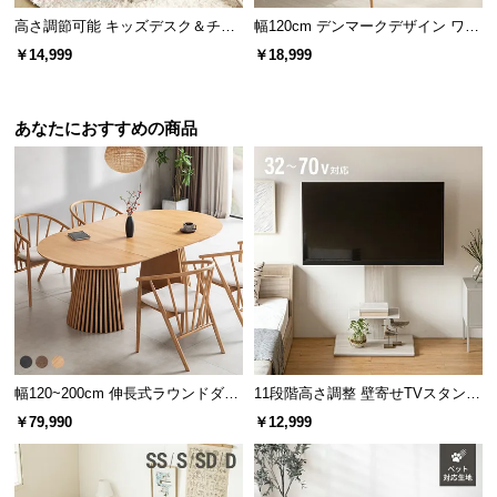
天板の下には電源タップが置ける収納棚付き。コー
高さ調節可能 キッズデスク＆チェ
幅120cm デンマークデザイン ワー
ドやケーブルを床に置かずにまとめられ、掃除もし
アセット
クデスク
やすくなります。
￥14,999
￥18,999
あなたにおすすめの商品
横幅
奥行き
高さ
幅120~200cm 伸長式ラウンドダイ
11段階高さ調整 壁寄せTVスタンド
ニングテーブル 6人掛け 天然木突
キャスター付き 上下左右角度調節
￥79,990
￥12,999
板 美しい格子デザイン
機能
約148/158㎝
約10㎝
約12㎝