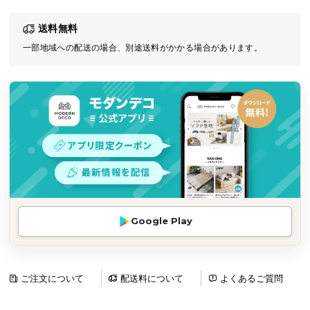
気
送料無料
ア
イ
一部地域への配送の場合、別途送料がかかる場合があります。
テ
ム
ラ
ン
キ
ン
グ
商
Google Play
品
カ
テ
ゴ
ご注文について
配送料について
よくあるご質問
リ
か