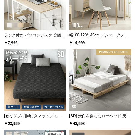
情
報
©
M
O
ラック付き パソコンデスク 分離型
幅100/120/145cm デンマークデザ
D
タイプ
イン ワークデスク
￥7,999
￥14,999
E
R
デスク天板
収納棚板
ミニラック
N
D
約30㎏
約5㎏
約3㎏
E
C
O
C
o.,
きれいに纏まるコード穴
L
t
[セミダブル]脚付きマットレス ボ
[SD] 余白を楽しむローベッド 天然
ンネルコイル ハードタイプ
木調 ステージベッド プレミアムマ
d.
￥23,999
￥43,998
天板上にはコード穴を完備。OA機器などの配線で乱
ットレス付き
A
雑になりがちなデスク上がすっきり片付きます。