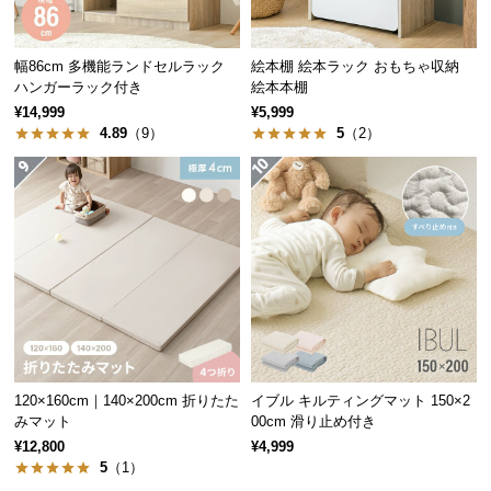
保
証
約3㎝
3段
に
幅86cm 多機能ランドセルラック
絵本棚 絵本ラック おもちゃ収納
つ
ハンガーラック付き
絵本本棚
い
¥14,999
¥5,999
て
4.89
（9）
5
（2）
小物が置けるミニラック付き
会
員
小物収納に便利なミニラックが付属。自由に動かせ
規
るのでデスクの上や足元など、自分好みに配置可能
約
です。
に
つ
い
て
120×160cm｜140×200cm 折りたた
イブル キルティングマット 150×2
みマット
00cm 滑り止め付き
お
¥12,800
¥4,999
客
5
（1）
様