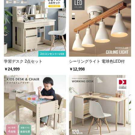
l
l
学習デスク 2点セット
シーリングライト 電球色LED付
￥24,999
￥12,998
コード穴
2カ所
タップ収納で見た目スッキリ