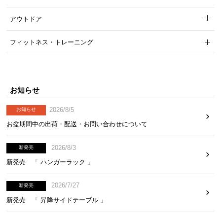
ガタつき防止のアジャスター
アウトドア
脚裏にはガタつきを抑えるアジャスター付き。高さ
フィットネス・トレーニング
を微調節し、デスクを水平に保つことができます。
お知らせ
2026/8/5
お知らせ
お盆期間中の出荷・配送・お問い合わせについて
2026/8/3
新発売
新発売 「 ハンガーラック 」
2026/7/27
新発売
新発売 「 昇降サイドテーブル 」