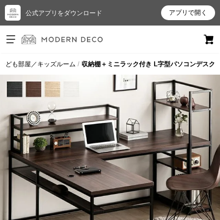
アプリで開く
公式アプリをダウンロード
ログイン
新規会員登録
子ども部屋／キッズルーム
収納棚＋ミニラック付き L字型パソコンデスク
お
気
に
入
り
ア
イ
テ
ム
最