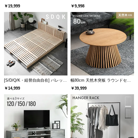
レーム ダイニング 大理石調 4人掛
ズシェルチェア
￥19,999
￥9,998
け
強度に優れたスチールフレーム
曲がりや歪みに強いスチールフレームを採用。耐久
性が高く、安全にご使用いただけます。
[S/D/Q/K・組替自由自在] パレット
幅80cm 天然木突板 ラウンドセン
ベッド 8/12/16枚セット
ターテーブル 美しい格子デザイン
￥14,999
￥39,999