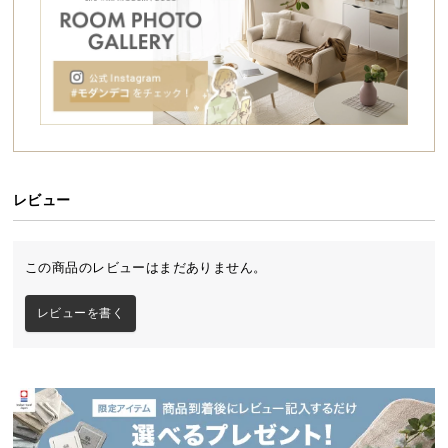
シ
ョ
自由度の高いワイドな天板
ッ
ピ
ン
広く使えるようにフラットに広がった天板。PCを見
グ
ながら資料を広げたり、PC2台使いなどもできる広
ガ
さです。
イ
ド
レビュー
お
支
この商品のレビューはまだありません。
払
い
レビューを書く
に
つ
い
て
メイン天板
配