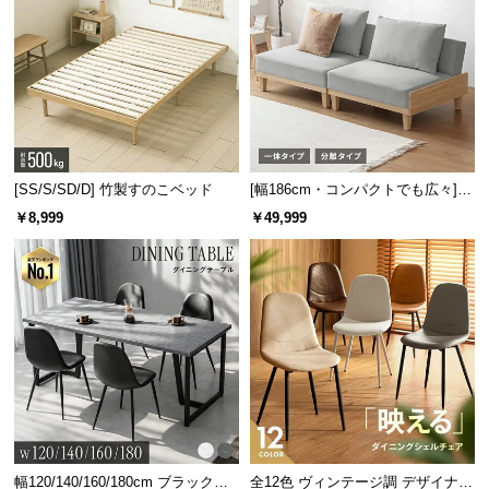
キズや汚れに強い天板
美しいウッド調の天板には、キズや汚れに強い樹脂
加工を施しました。筆記時も安心してお使い頂けま
す。
[SS/S/SD/D] 竹製すのこベッド
[幅186cm・コンパクトでも広々] 3
人掛けソファベッド リクライニン
￥8,999
￥49,999
グ 天然木フレーム 北欧
幅120/140/160/180cm ブラックフ
全12色 ヴィンテージ調 デザイナー