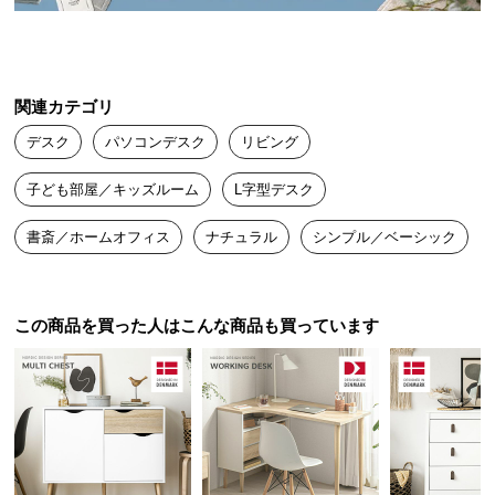
送
横幅
奥行き
料
に
約156㎝
約56㎝
つ
関連カテゴリ
い
デスク
パソコンデスク
リビング
て
サイド天板
子ども部屋／キッズルーム
L字型デスク
大
横幅
奥行き
型
書斎／ホームオフィス
ナチュラル
シンプル／ベーシック
商
約146㎝
約56㎝
品
の
配
この商品を買った人はこんな商品も買っています
送
4段のオープン棚ですっきり収納
に
つ
い
物を手に取りやすいオープンタイプの収納棚。文房
て
具やA4ファイルなどデスク周りに必要なものを無駄
なく収納できます。