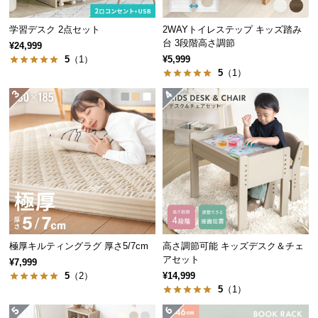
つ
3段目
約23.5・29.5㎝
学習デスク 2点セット
2WAYトイレステップ キッズ踏み
い
台 3段階高さ調節
¥24,999
て
4段目
約29.5・35.5㎝
5
（1）
¥5,999
5
（1）
開
梱
独立して使える分離式ラック
設
置
オープン棚はデスクから取り外して使用可能。お部
屋のレイアウトに合わせて自由に変更できます。
サ
ー
ビ
ス
に
つ
い
極厚キルティングラグ 厚さ5/7cm
高さ調節可能 キッズデスク＆チェ
アセット
て
¥7,999
5
（2）
¥14,999
5
（1）
搬
入