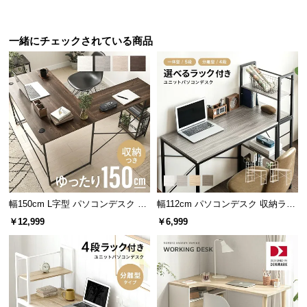
サ
ポ
一緒にチェックされている商品
ー
ト
横幅
奥行き
高さ
約100㎝
約20㎝
約40㎝
お
知
ら
せ
安心して使える耐荷重
幅150cm L字型 パソコンデスク ワ
幅112cm パソコンデスク 収納ラッ
ブ
ークデスク サイド組替可能 コーナ
ク付き 一体型・分離型 コンパクト
天板の耐荷重は約30㎏。デスクトップPCや複数の機
￥12,999
￥6,999
ロ
ー 木目調
ワークデスク
器も安心して設置することができます。
グ
企
業