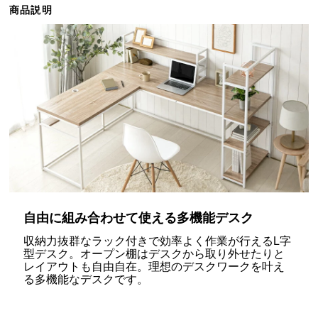
商品説明
ら
探
す
イ
ン
テ
リ
ア
テ
イ
ス
自由に組み合わせて使える多機能デスク
ト
収納力抜群なラック付きで効率よく作業が行えるL字
か
型デスク。オープン棚はデスクから取り外せたりと
ら
レイアウトも自由自在。理想のデスクワークを叶え
探
る多機能なデスクです。
す