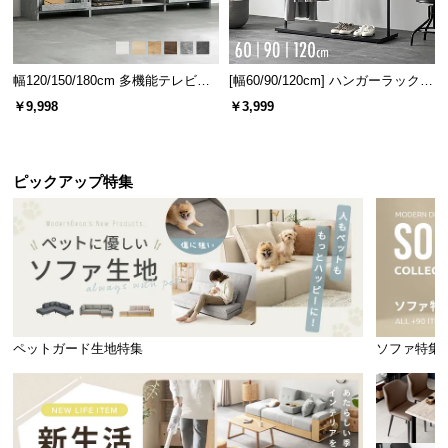
サビを防ぐパウダーコーディング
フレームにはサビ防止のパウダーコーティング加工
を施しました。色褪せや塗装剥がれも軽減します。
幅120/150/180cm 多機能テレビボ
[幅60/90/120cm] ハンガーラック
ード 木目/石目調 オープン収納・
スチール 4段階高さ調節 サイドフ
￥9,998
￥3,999
引き出し収納付き
ック オープンラック シンプル
ピックアップ特集
ペットガード生地特集
ソファ特集
便利なS字フック2個付属