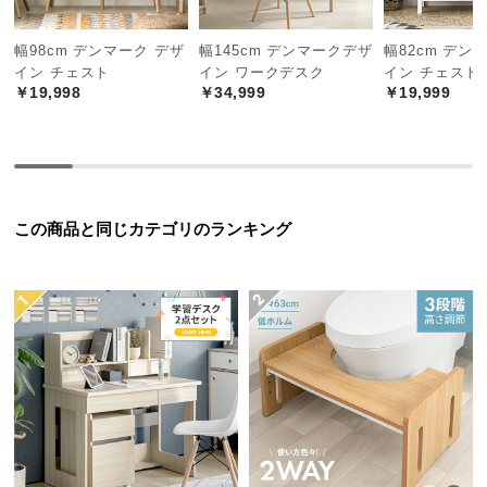
中
型
幅98cm デンマーク デザ
幅145cm デンマークデザ
幅82cm デン
商
イン チェスト
イン ワークデスク
イン チェスト
品
￥19,998
￥34,999
￥19,999
の
配
送
に
つ
この商品と同じカテゴリのランキング
い
て
小
収納棚の内寸
型
横幅
奥行き
高さ
商
品
1段目
約16㎝
の
配
送
2段目
約33㎝
に
約56㎝
約21㎝