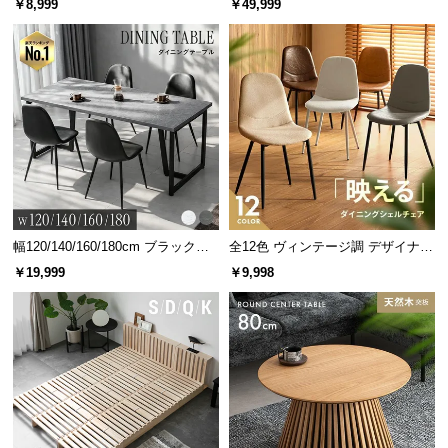
￥8,999
￥49,999
グ 天然木フレーム 北欧
フックの数
取り付け穴
2個
4箇所
グラつきを抑え耐久性を高める構造
幅120/140/160/180cm ブラックフ
全12色 ヴィンテージ調 デザイナー
レーム ダイニング 大理石調 4人掛
ズシェルチェア
￥19,999
￥9,998
け
細い四本足だけで立っている机と違い、太めの脚
部・接地部分の多い片側ラックがグラつきを抑えま
す。