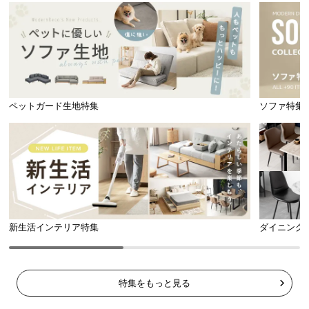
ペットガード生地特集
ソファ特集
新生活インテリア特集
ダイニング
背面化粧仕上げ
ラックの背面にも化粧を施していま
す。壁つけ以外の置き方でも綺麗に
特集をもっと見る
見せられるので、オシャレにレイア
ウトできます。