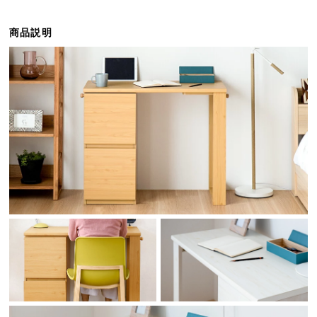
ら
探
商品説明
す
イ
ン
テ
リ
ア
テ
イ
ス
ト
か
ら
探
す