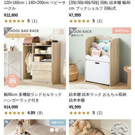
保
120×160cm｜140×200cm ベビーサ
[2段/3段/4段/5段] 回転 絵本棚 幅46
245㎜
150㎜
385㎜
ークル
cm ブックシェルフ 回転式
証
に
¥12,800
¥7,999
5
（1）
5
（2）
つ
開閉しやすい手掛かり
い
前板を斜めカットした手掛かりにす
て
ることで、手が入りやすくスムーズ
に引き出せるようになっています。
見た目もスマートでおしゃれ。
会
員
規
約
に
左右どちらにも入れ替え自由
つ
ラックは組み立て時に左右入れ替え可能。お部屋の
い
レイアウトや利き手に合わせて自由に変更できま
幅86cm 多機能ランドセルラック
絵本棚 絵本ラック おもちゃ収納
す。
て
ハンガーラック付き
絵本本棚
¥14,999
¥5,999
4.89
（9）
5
（2）
お
客
様