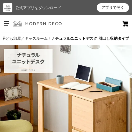
アプリで開く
公式アプリをダウンロード
ログイン
新規会員登録
子ども部屋／キッズルーム
ナチュラルユニットデスク 引出し収納タイプ
お
気
に
入
り
ア
イ
テ
ム
最