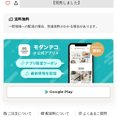
【完売しました】
気
ア
イ
送料無料
テ
一部地域への配送の場合、別途送料がかかる場合があります。
ム
ラ
ン
キ
ン
グ
商
品
カ
Google Play
テ
ゴ
リ
ご注文について
配送料について
よくあるご質問
か