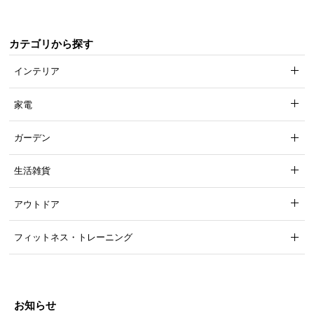
カテゴリから探す
インテリア
デスクを組み合わせて連結も可能
家電
アイデア次第で様々なセッティングが可能！ラック
の左右半分に天板を乗せることで簡単に連結できま
ガーデン
す。
生活雑貨
アウトドア
フィットネス・トレーニング
お知らせ