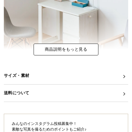
イ
ン
テ
リ
ア
コ
商品説明をもっと見る
ー
デ
ィ
ネ
サイズ・素材
ー
ト
ずっと使い続けられる、ナチュラルな雰囲気の
か
デスク
送料について
ら
やわらかな木目があたたかさをプラスする、どんな
探
お部屋にもやさしく溶け込むシンプルなデスク。
レイアウトや暮らしに合わせて自由に設置方法を変
す
えられるので、時が経っても飽きることなく使い続
けることができます。
みんなのインスタグラム投稿募集中！
素敵な写真を撮るためのポイントもご紹介♪