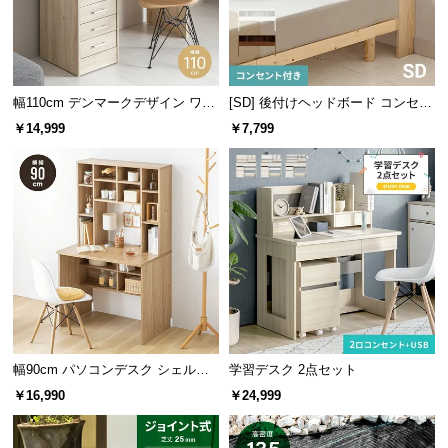
情
報
デスクの天板にぴったりのPVC
©
M
合成樹脂化粧板(PVC)は、美しい木
幅110cm デンマークデザイン ワー
[SD] 後付けヘッドボード コンセン
目と高い耐久性が特徴の特殊加工化
O
クデスク
ト付き 置くだけ
粧合板。合成樹脂で仕上げを施して
￥14,999
￥7,799
D
おり、電気を通さず水や薬品にも強
E
い素材です。
R
N
D
E
細かな部分にもこだわった設計
C
O
C
使いやすさを徹底的に追及した設計のデスク。毎日
o.,
長時間作業するデスクならではの工夫があります。
L
幅90cm パソコンデスク シェルフ
学習デスク 2点セット
t
付き
￥16,990
￥24,999
d.
A