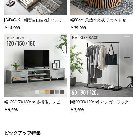
[S/D/Q/K・組替自由自在] パレット
幅80cm 天然木突板 ラウンドセン
ベッド 8/12/16枚セット
ターテーブル 美しい格子デザイン
￥14,999
￥39,999
天板耐荷重
引き出し耐荷重
約30㎏
約7㎏
幅120/150/180cm 多機能テレビボ
[幅60/90/120cm] ハンガーラック
自然のぬくもりを感じる木目調
ード 木目/石目調 オープン収納・
スチール 4段階高さ調節 サイドフ
￥9,998
￥3,999
引き出し収納付き
ック オープンラック シンプル
天板もフレームも、すべてがあたたかみある木目
調。どんなお部屋にも馴染むので長くお使い頂けま
ピックアップ特集
す。