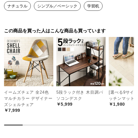
一切の無駄を省いた天板は書物を思いっきり広げる
中
ナチュラル
シンプル／ベーシック
学習机
ことができ、サクサクと作業を進めることができま
型
す。
商
品
この商品を買った人はこんな商品も買っています
の
配
送
に
つ
い
て
小
イームズチェア 全24色
5段ラック付き 木目調パ
[選べる9サイズ
型
マルチカラー デザイナー
ソコンデスク
ッチンマット
商
￥5,999
￥1,980
天板幅
天板奥行
ズシェルチェア
品
￥7,999
の
90㎝
45㎝
配
送
に