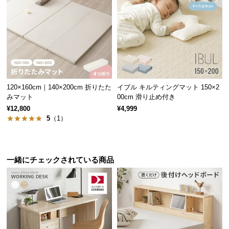
サ
ポ
ー
ト
書き痕が付きにくいPVC天板
お
120×160cm｜140×200cm 折りたた
イブル キルティングマット 150×2
知
天板には合成樹脂化粧板(PVC)を使用。キズや熱・水
みマット
00cm 滑り止め付き
分に強いので、筆記時も安心してお使い頂けます。
ら
¥12,800
¥4,999
せ
5
（1）
ブ
一緒にチェックされている商品
ロ
グ
企
業