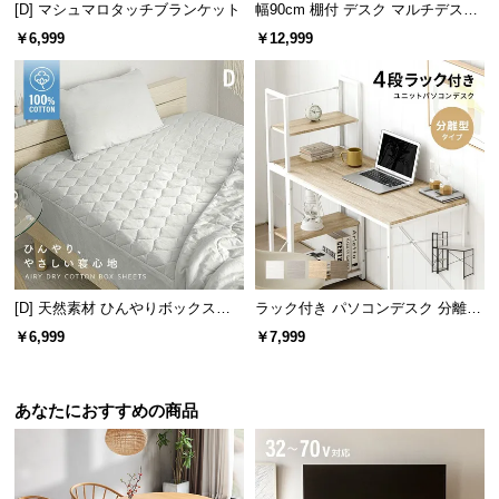
[D] マシュマロタッチブランケット
幅90cm 棚付 デスク マルチデスク
ドレッサー
￥6,999
￥12,999
半円型のコード用スリット
壁際に配置してもコードを通せるスリット。円形の
くり抜き型と違い、ワークスペースを圧迫しませ
ん。
[D] 天然素材 ひんやりボックスシ
ラック付き パソコンデスク 分離型
ーツ 綿100% 洗える
タイプ
￥6,999
￥7,999
あなたにおすすめの商品