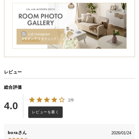
シ
ョ
ッ
ピ
ン
グ
ガ
イ
ド
レビュー
お
支
払
総合評価
い
1件
に
4.0
つ
レビューを書く
い
コンパクトさと使いやすさを両立
て
bora
2026/01/24
お部屋を圧迫しないサイズ感ながらも、ワークスペ
配