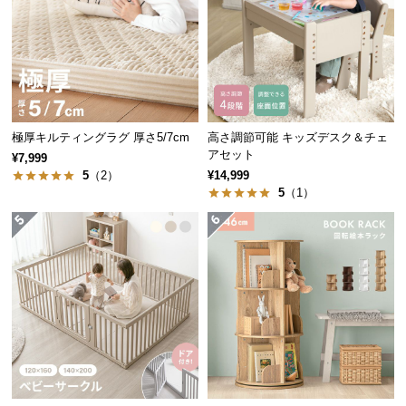
経
路
A4ファイルがぴったり収納できる引き出しが
2杯
！書
に
類や筆記用具等の小物もたっぷり収納できます。
つ
い
て
極厚キルティングラグ 厚さ5/7cm
高さ調節可能 キッズデスク＆チェ
アセット
¥7,999
返
5
（2）
¥14,999
品・
5
（1）
キ
ャ
ン
セ
ル
に
つ
い
て
横幅（内寸）
高さ（内寸）
奥行（内寸）