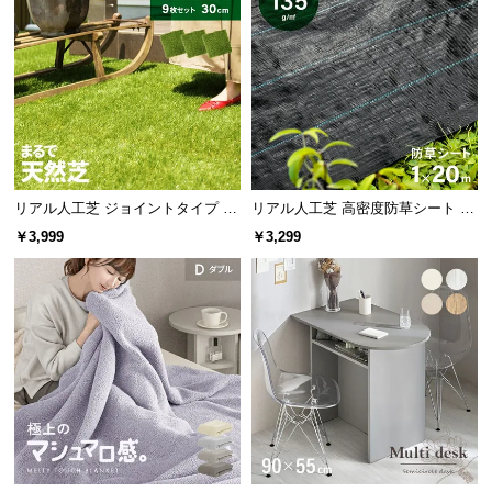
l
l
リアル人工芝 ジョイントタイプ 30
リアル人工芝 高密度防草シート 1×
cm 9枚 芝丈25mm
20m
￥3,999
￥3,299
安心の面取り加工
腕が痛くならないよう、天板前面にやわらかなカー
ブを施しました。角でケガをする心配もありませ
ん。