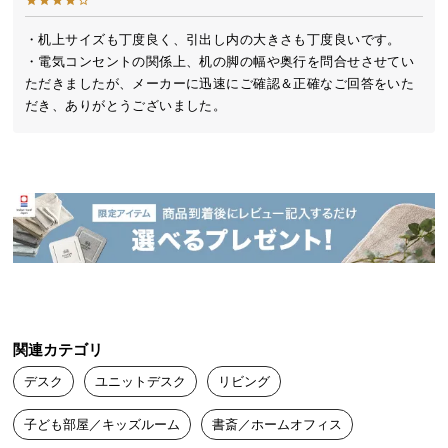
ースに必要なサイズと収納をしっかり確保しまし
送
た。
料
・机上サイズも丁度良く、引出し内の大きさも丁度良いです。

・電気コンセントの関係上、机の脚の幅や奥行を問合せさせてい
に
ただきましたが、メーカーに迅速にご確認＆正確なご回答をいた
つ
だき、ありがとうございました。
い
て
大
型
商
品
の
配
送
に
関連カテゴリ
つ
デスク
ユニットデスク
リビング
い
て
シンプルで広々とした天板
子ども部屋／キッズルーム
書斎／ホームオフィス