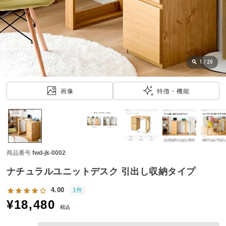
近
チ
ェ
ッ
ク
し
1
/
20
た
ア
画像
特徴・機能
イ
テ
ム
商品番号
fwd-jk-0002
特
集
ナチュラルユニットデスク 引出し収納タイプ
一
覧
4.00
1件
¥
18,480
税込
人