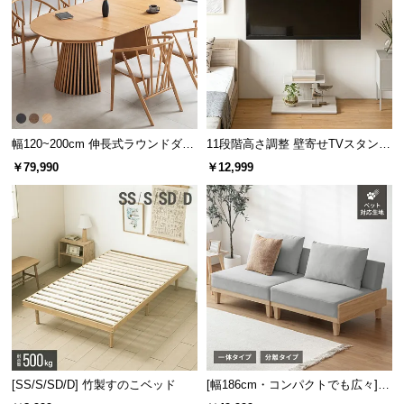
付け替え可能な専用フック
バッグを掛けられる便利なフックが
2個
付属！脚・ラ
ックの左右
計4か所
のお好きな位置に設置できます。
幅120~200cm 伸長式ラウンドダイ
11段階高さ調整 壁寄せTVスタンド
ニングテーブル 6人掛け 天然木突
キャスター付き 上下左右角度調節
￥79,990
￥12,999
板 美しい格子デザイン
機能
[SS/S/SD/D] 竹製すのこベッド
[幅186cm・コンパクトでも広々] 3
人掛けソファベッド リクライニン