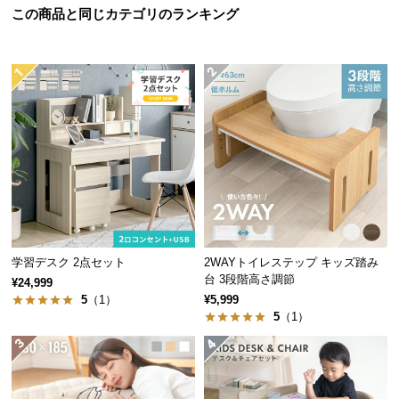
この商品と同じカテゴリのランキング
つ
すぐに手の届く引き出し
い
立ち上がる必要がなく取り出しもラクラク。よく使
て
うものを近くに収納することで、作業も効率的に。
開
梱
設
置
サ
ー
ビ
ス
学習デスク 2点セット
2WAYトイレステップ キッズ踏み
に
台 3段階高さ調節
¥24,999
つ
5
（1）
¥5,999
い
5
（1）
て
搬
2つの引き出しでたっぷり収納
入