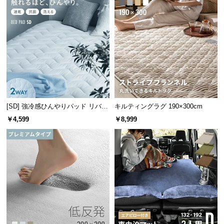
l
l
[SD] 強冷感ひんやりパッド リバー
キルティングラグ 190×300cm
シブル プレミアム 速乾 抗菌 洗え
￥4,599
￥8,999
る