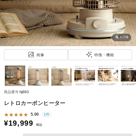
近
チ
ェ
ッ
ク
し
1
/
16
た
ア
画像
特徴・機能
イ
テ
ム
商品番号
hj003
特
集
レトロカーボンヒーター
一
覧
5.00
1件
¥
19,999
税込
人