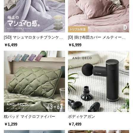
情
報
©
M
O
[SD] マシュマロタッチブランケッ
[D] 掛け布団カバー メルティータ
D
ト
ッチ マイクロファイバー
￥6,499
￥6,999
E
R
N
D
E
C
O
C
o.,
L
t
枕パッド マイクロファイバー
ボディケアガン
d.
￥1,299
￥7,499
A