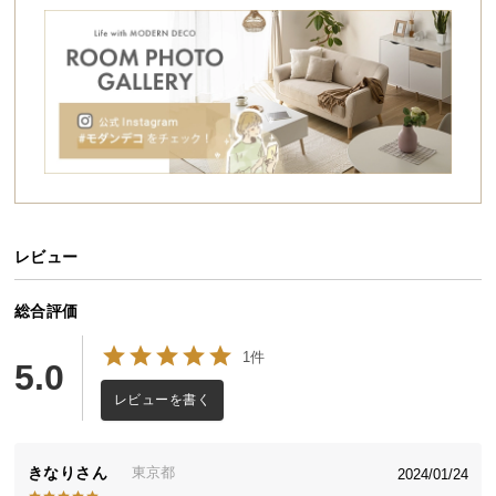
シ
ョ
ッ
ピ
ン
グ
ガ
イ
ド
レビュー
お
支
払
総合評価
い
1件
に
5.0
つ
レビューを書く
い
て
きなり
東京都
2024/01/24
配