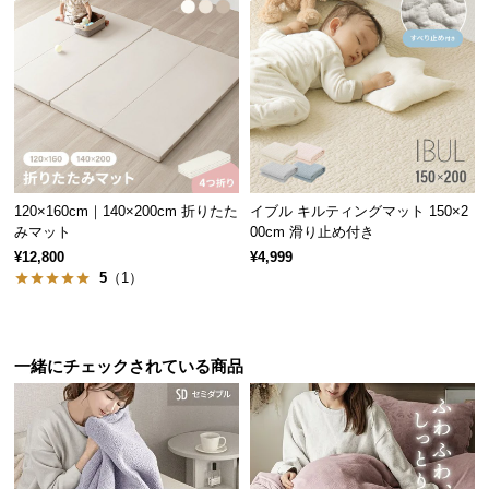
サ
ポ
ー
ト
お
知
120×160cm｜140×200cm 折りたた
イブル キルティングマット 150×2
ら
みマット
00cm 滑り止め付き
せ
¥12,800
¥4,999
5
（1）
ブ
ロ
一緒にチェックされている商品
グ
企
業