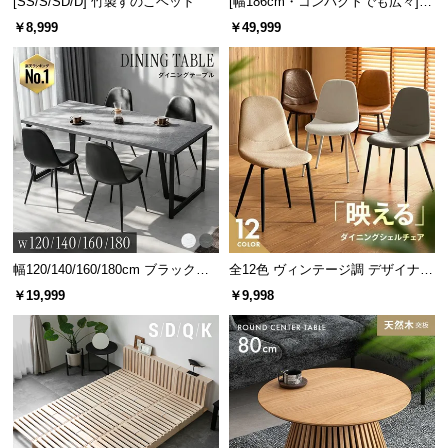
[SS/S/SD/D] 竹製すのこベッド
[幅186cm・コンパクトでも広々] 3
人掛けソファベッド リクライニン
￥8,999
￥49,999
グ 天然木フレーム 北欧
幅120/140/160/180cm ブラックフ
全12色 ヴィンテージ調 デザイナー
レーム ダイニング 大理石調 4人掛
ズシェルチェア
￥19,999
￥9,998
け