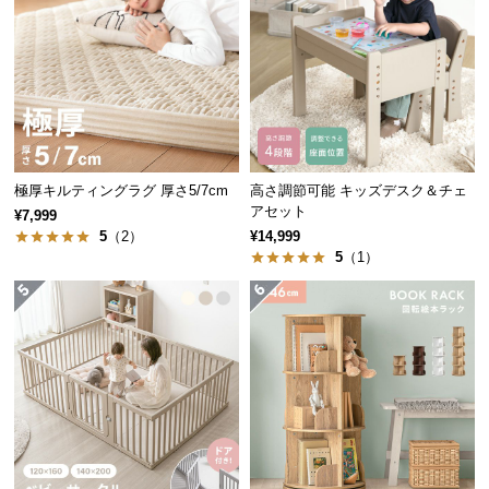
経
路
に
つ
い
て
極厚キルティングラグ 厚さ5/7cm
高さ調節可能 キッズデスク＆チェ
返
アセット
¥7,999
品・
5
（2）
¥14,999
キ
5
（1）
ャ
ン
セ
ル
に
つ
い
て