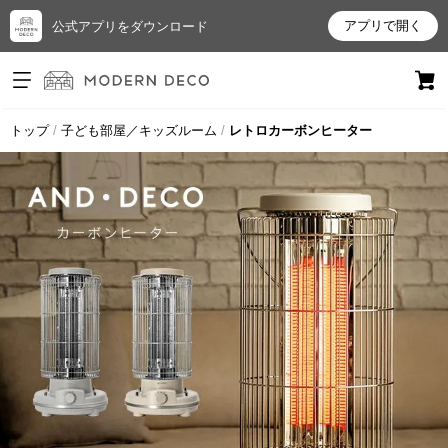
アプリで開く
公式アプリをダウンロード
ログイン
新規会員登録
トップ
子ども部屋／キッズルーム
レトロカーボンヒーター
お
気
に
入
り
ア
イ
テ
ム
最