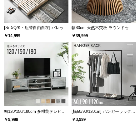
[S/D/Q/K・組替自由自在] パレット
幅80cm 天然木突板 ラウンドセン
ベッド 8/12/16枚セット
ターテーブル 美しい格子デザイン
￥14,999
￥39,999
幅120/150/180cm 多機能テレビボ
[幅60/90/120cm] ハンガーラック
ード 木目/石目調 オープン収納・
スチール 4段階高さ調節 サイドフ
￥9,998
￥3,999
引き出し収納付き
ック オープンラック シンプル