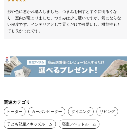
送
料
形や色に惹かれ購入しました。つまみを回すとすぐに明るくな
り、室内が暖まりました。つまみは少し硬いですが、気にならな
に
い程度です。インテリアとして置くだけで可愛いし、機能性もと
つ
ても良かったです。
い
て
大
型
商
品
の
配
送
に
関連カテゴリ
つ
ヒーター
カーボンヒーター
ダイニング
リビング
い
て
子ども部屋／キッズルーム
寝室／ベッドルーム