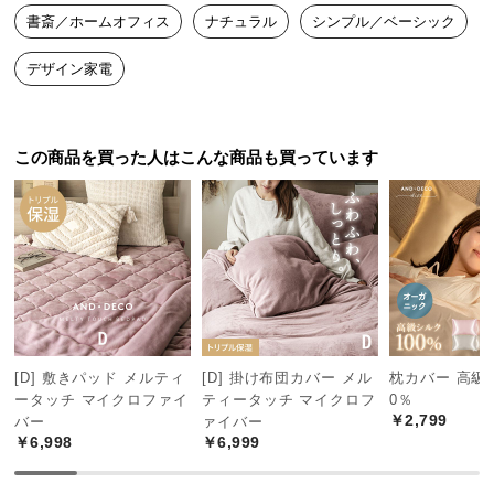
中
書斎／ホームオフィス
ナチュラル
シンプル／ベーシック
型
商
デザイン家電
品
の
配
この商品を買った人はこんな商品も買っています
送
に
つ
い
て
小
型
商
[D] 敷きパッド メルティ
[D] 掛け布団カバー メル
枕カバー 高級
品
ータッチ マイクロファイ
ティータッチ マイクロフ
0％
の
￥2,799
バー
ァイバー
配
￥6,998
￥6,999
送
に