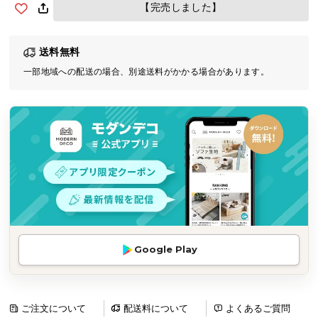
【完売しました】
気
ア
イ
送料無料
テ
一部地域への配送の場合、別途送料がかかる場合があります。
ム
ラ
ン
キ
ン
グ
商
品
カ
Google Play
テ
ゴ
リ
ご注文について
配送料について
よくあるご質問
か