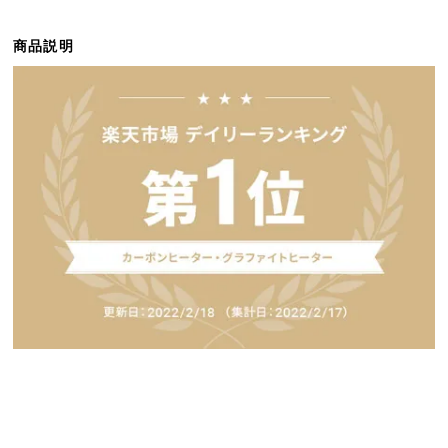
ら
探
商品説明
す
イ
ン
テ
リ
ア
テ
イ
ス
ト
か
ら
探
す