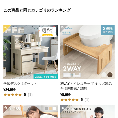
つ
この商品と同じカテゴリのランキング
い
て
開
梱
設
置
サ
ー
ビ
ス
に
学習デスク 2点セット
2WAYトイレステップ キッズ踏み
つ
台 3段階高さ調節
¥24,999
い
5
（1）
¥5,999
て
5
（1）
搬
入