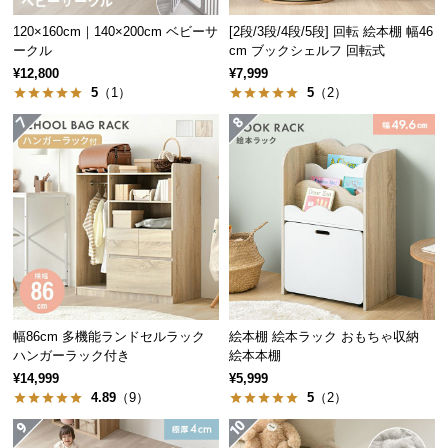
保
証
120×160cm｜140×200cm ベビーサ
[2段/3段/4段/5段] 回転 絵本棚 幅46
ークル
cm ブックシェルフ 回転式
に
つ
¥12,800
¥7,999
5
（1）
5
（2）
い
て
会
員
規
約
に
つ
い
て
幅86cm 多機能ランドセルラック
絵本棚 絵本ラック おもちゃ収納
ハンガーラック付き
絵本本棚
¥14,999
¥5,999
4.89
（9）
5
（2）
お
客
様