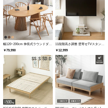
幅120~200cm 伸長式ラウンドダイ
11段階高さ調整 壁寄せTVスタンド
ニングテーブル 6人掛け 天然木突
キャスター付き 上下左右角度調節
￥79,990
￥12,999
板 美しい格子デザイン
機能