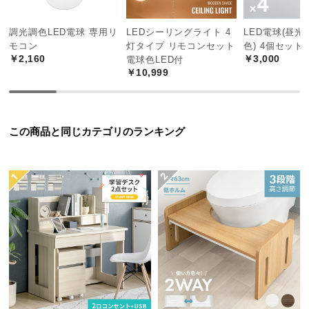
位置をお好みの方向に調節することができます。
中
型
調光調色LED電球 専用リ
LEDシーリングライト 4
LED電球(昼
商
モコン
灯タイプ リモコンセット
色) 4個セット
品
￥2,160
￥3,000
電球色LED付
の
￥10,999
配
送
に
この商品と同じカテゴリのランキング
つ
い
て
小
型
商
品
の
配
送
に