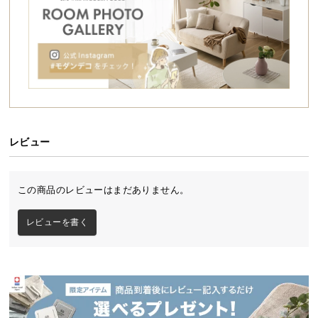
シ
重厚感を生むブロンズのソケット
ョ
ッ
ブロンズのソケットは細い線状の模様を入れたヘア
ライン加工を施し、重厚感のある風合いに仕上げま
ピ
した。
ン
グ
ガ
イ
ド
レビュー
お
支
この商品のレビューはまだありません。
払
い
レビューを書く
に
つ
い
て
光を拡散させるシェード
配