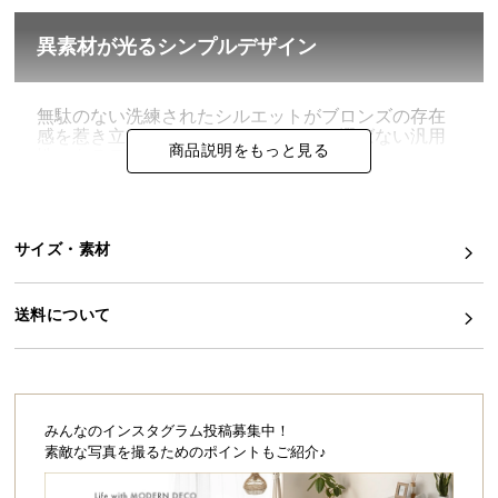
イ
異素材が光るシンプルデザイン
ン
テ
リ
無駄のない洗練されたシルエットがブロンズの存在
感を惹き立てます。コーディネートを選ばない汎用
ア
商品説明をもっと見る
性のあるデザインです。
コ
ー
デ
ィ
サイズ・素材
ネ
ー
送料について
ト
か
ら
探
す
みんなのインスタグラム投稿募集中！
素敵な写真を撮るためのポイントもご紹介♪