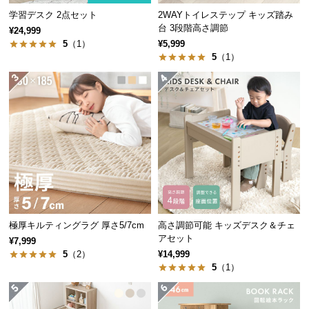
つ
学習デスク 2点セット
2WAYトイレステップ キッズ踏み
台 3段階高さ調節
可動範囲
左右360°
い
¥24,999
5
（1）
¥5,999
て
5
（1）
開
梱
無段階の高さ調節
設
置
サ
支柱を軸にソケット部分を上下どちらかにずらすこ
ー
とで、自分好みの光の当たり具合を実現できます。
ビ
ス
に
つ
極厚キルティングラグ 厚さ5/7cm
高さ調節可能 キッズデスク＆チェ
い
アセット
¥7,999
て
5
（2）
¥14,999
5
（1）
搬
入