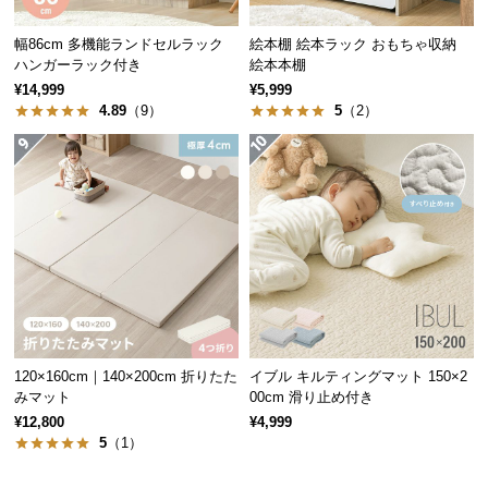
保
証
幅86cm 多機能ランドセルラック
絵本棚 絵本ラック おもちゃ収納
に
ハンガーラック付き
絵本本棚
つ
¥14,999
¥5,999
い
4.89
（9）
5
（2）
て
白熱電球
LED電球
会
口金サイズ
E26
E26
員
規
40形
40形
約
対応電球
（40W以下）
（40W以下）
に
つ
※当商品に電球は付属しておりません
い
て
120×160cm｜140×200cm 折りたた
イブル キルティングマット 150×2
みマット
00cm 滑り止め付き
強度に優れた丸打ちコード
¥12,800
¥4,999
お
5
（1）
客
様