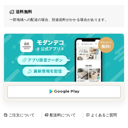
気
送料無料
ア
イ
一部地域への配送の場合、別途送料がかかる場合があります。
テ
ム
ラ
ン
キ
ン
グ
商
Google Play
品
カ
テ
ゴ
ご注文について
配送料について
よくあるご質問
リ
か