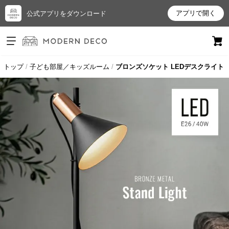
アプリで開く
公式アプリをダウンロード
ログイン
新規会員登録
トップ
子ども部屋／キッズルーム
ブロンズソケット LEDデスクライト
お
気
に
入
り
ア
イ
テ
ム
最