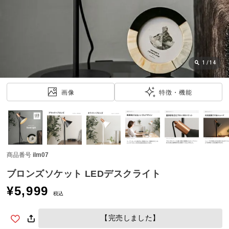
近
チ
ェ
ッ
ク
し
1
/
14
た
ア
画像
特徴・機能
イ
テ
ム
商品番号
ilm07
特
集
ブロンズソケット LEDデスクライト
一
¥
5,999
覧
税込
【完売しました】
人