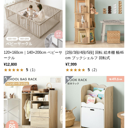
経
路
に
つ
可動範囲
16・53cm
い
て
返
120×160cm｜140×200cm ベビーサ
[2段/3段/4段/5段] 回転 絵本棚 幅46
省エネ&長寿命のLED電球対応
品・
ークル
cm ブックシェルフ 回転式
キ
¥12,800
¥7,999
ャ
5
（1）
5
（2）
白熱電球とLED電球に対応。仕様をご確認の上、シ
ン
ェードサイズに適した電球をご使用ください。
セ
ル
に
つ
い
て