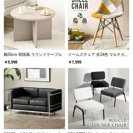
l
l
手元でオン/オフの切り替えが可能な中間スイッチを
採用。コンセントの抜き差しが必要ありません。
幅55cm 韓国風 ラウンドテーブル
イームズチェア 全24色 マルチカラ
ー デザイナーズシェルチェア
￥9,998
￥7,999
持ち運び簡単な軽量設計