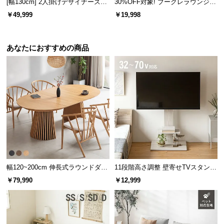
[幅130cm] 2人掛けデザイナーズソ
30%OFF対象! ブークレラウンジチ
重さはたったの約1.8㎏。ほしい場所にサッと移動さ
ファ ル・コルビジェ LC2 名作 リ
ェア
￥49,999
￥19,998
せることができます。
プロダクト
あなたにおすすめの商品
幅120~200cm 伸長式ラウンドダイ
11段階高さ調整 壁寄せTVスタンド
重量
約1.8㎏
ニングテーブル 6人掛け 天然木突
キャスター付き 上下左右角度調節
￥79,990
￥12,999
板 美しい格子デザイン
機能