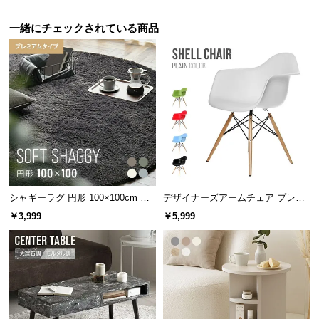
直径
約6.5㎜
のしなやかな丸打ちコードを採用。しっ
かりとした太さと強度で照明を支えます。
サ
一緒にチェックされている商品
ポ
ー
ト
お
知
ら
せ
シャギーラグ 円形 100×100cm 洗
デザイナーズアームチェア プレー
える 防音 防ダニ 抗菌防臭 滑り止
ンカラー
ブ
￥3,999
￥5,999
め付き プレミアムタイプ
コード直径
約6.5㎜
ロ
グ
コード専用の固定パーツ付き
企
支柱にはコードが絡みづらくなる固定パーツ付き。
業