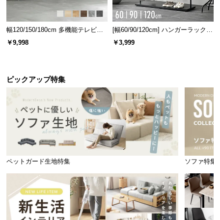
幅120/150/180cm 多機能テレビボ
[幅60/90/120cm] ハンガーラック
ード 木目/石目調 オープン収納・
スチール 4段階高さ調節 サイドフ
￥9,998
￥3,999
引き出し収納付き
ック オープンラック シンプル
本体サイズ
ピックアップ特集
全高
直径
重量
約56㎝
約18㎝
約1.8㎏
シェードサイズ
直径
高さ
ペットガード生地特集
ソファ特集
約16㎝
約10.2㎝
口金サイズ