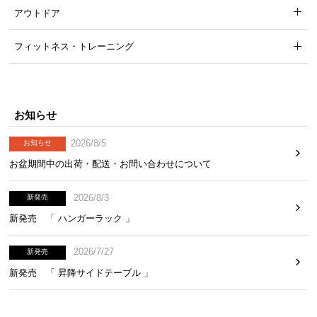
アウトドア
一年間保証
フィットネス・トレーニング
安心と信頼の「一年間保証」
機能の損壊・部品の紛失など予期せぬトラブルに
も無償で対応。 ご購入1年以内に不具合が発生し
お知らせ
た場合、新しくご交換させて頂きます。
2026/8/5
お知らせ
お盆期間中の出荷・配送・お問い合わせについて
2026/8/3
新発売
新発売 「 ハンガーラック 」
2026/7/27
新発売
新発売 「 昇降サイドテーブル 」