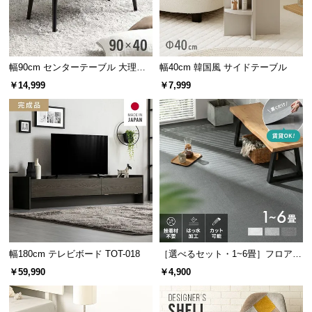
すっきりと整った見た目を保ちます。
情
報
©
M
幅90cm センターテーブル 大理石/
幅40cm 韓国風 サイドテーブル
O
モルタル調 天然木脚 収納スペース
￥14,999
￥7,999
D
E
R
N
D
E
C
O
固定パーツ
1個
C
o.,
L
幅180cm テレビボード TOT-018
［選べるセット・1~6畳］フロアタ
t
イル モルタル調
￥59,990
￥4,900
d.
オン/オフ切替の中間スイッチ
A