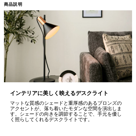
商品説明
ら
探
す
イ
ン
テ
リ
ア
テ
イ
ス
インテリアに美しく映えるデスクライト
ト
マットな質感のシェードと重厚感のあるブロンズの
か
アクセントが、落ち着いたモダンな空間を演出しま
ら
す。シェードの向きを調節することで、手元を優し
探
く照らしてくれるデスクライトです。
す