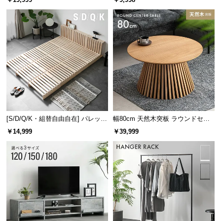
け
サイズ
[S/D/Q/K・組替自由自在] パレット
幅80cm 天然木突板 ラウンドセン
ベッド 8/12/16枚セット
ターテーブル 美しい格子デザイン
￥14,999
￥39,999
※単位は「センチメートル」になります