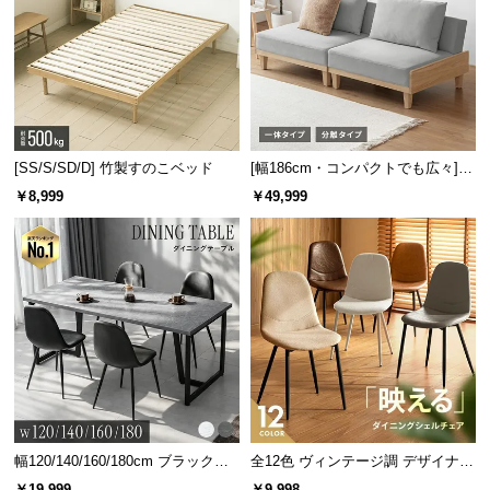
カラーバリエーション
ブラック×ブロンズ
BLACK × BRONZE
[SS/S/SD/D] 竹製すのこベッド
[幅186cm・コンパクトでも広々] 3
人掛けソファベッド リクライニン
￥8,999
￥49,999
グ 天然木フレーム 北欧
幅120/140/160/180cm ブラックフ
全12色 ヴィンテージ調 デザイナー
レーム ダイニング 大理石調 4人掛
ズシェルチェア
￥19,999
￥9,998