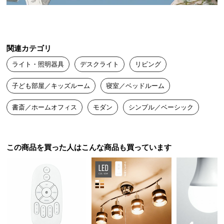
シェードの内側は光を反射させるホワイトカラー
送
に。より効率良く光を拡散させます。
料
に
つ
関連カテゴリ
い
ライト・照明器具
デスクライト
リビング
て
子ども部屋／キッズルーム
寝室／ベッドルーム
大
型
書斎／ホームオフィス
モダン
シンプル／ベーシック
商
品
の
配
この商品を買った人はこんな商品も買っています
送
に
つ
左右360°の自由回転
い
て
シェードは左右に360°回転させることが可能。光の