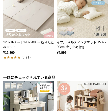
サ
ポ
ー
ト
お
120×160cm｜140×200cm 折りたた
イブル キルティングマット 150×2
知
みマット
00cm 滑り止め付き
ら
¥12,800
¥4,999
せ
5
（1）
ブ
一緒にチェックされている商品
ロ
グ
企
業