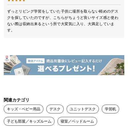
送
料
ずっとリビング学習をしていた子供に場所を取らない軽めのデス
クを探していたのですが、こちらがちょうど良いサイズ感と使わ
に
ない際は収納出来るという所で大変気に入り、大満足していま
つ
す。
い
て
大
型
商
品
の
配
送
に
関連カテゴリ
つ
キッズ・ベビー用品
デスク
ユニットデスク
学習机
い
て
子ども部屋／キッズルーム
寝室／ベッドルーム