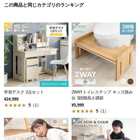
この商品と同じカテゴリのランキング
つ
い
て
開
梱
設
置
サ
ー
ビ
ス
学習デスク 2点セット
2WAYトイレステップ キッズ踏み
に
台 3段階高さ調節
¥24,999
つ
5
（1）
¥5,999
い
5
（1）
て
搬
入