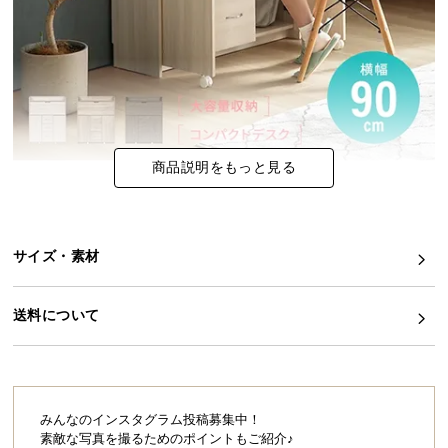
イ
ン
テ
リ
ア
コ
商品説明をもっと見る
ー
デ
ィ
ネ
サイズ・素材
ー
ト
か
送料について
ら
探
す
みんなのインスタグラム投稿募集中！
素敵な写真を撮るためのポイントもご紹介♪