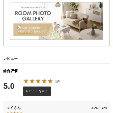
シ
ョ
ッ
ピ
ン
グ
ガ
イ
ド
レビュー
お
支
払
総合評価
い
1件
に
5.0
つ
レビューを書く
い
て
マイ
2024/02/28
配