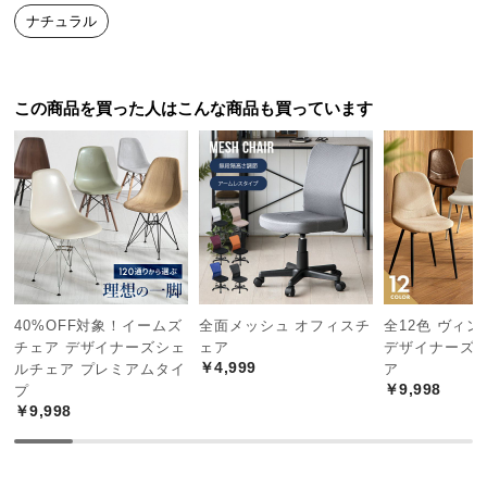
中
ナチュラル
型
商
品
この商品を買った人はこんな商品も買っています
の
配
送
に
つ
い
て
小
40%OFF対象！イームズ
全面メッシュ オフィスチ
全12色 ヴィ
型
チェア デザイナーズシェ
ェア
デザイナーズ
商
￥4,999
ルチェア プレミアムタイ
ア
品
￥9,998
プ
の
￥9,998
配
送
に