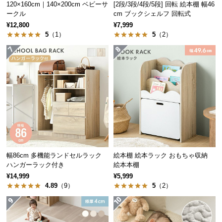
保
120×160cm｜140×200cm ベビーサ
[2段/3段/4段/5段] 回転 絵本棚 幅46
ークル
cm ブックシェルフ 回転式
証
に
¥12,800
¥7,999
5
（1）
5
（2）
つ
い
て
会
員
規
約
に
つ
い
幅86cm 多機能ランドセルラック
絵本棚 絵本ラック おもちゃ収納
て
ハンガーラック付き
絵本本棚
¥14,999
¥5,999
4.89
（9）
5
（2）
お
客
様