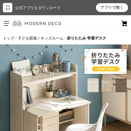
アプリで開く
公式アプリをダウンロード
ログイン
新規会員登録
トップ
子ども部屋／キッズルーム
折りたたみ 学習デスク
お
気
に
入
り
ア
イ
テ
ム
最