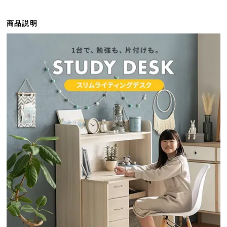
ら
探
商品説明
す
イ
ン
テ
リ
ア
テ
イ
ス
ト
か
ら
探
す