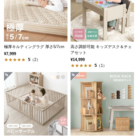
経
路
に
つ
い
て
極厚キルティングラグ 厚さ5/7cm
高さ調節可能 キッズデスク＆チェ
アセット
¥7,999
返
5
（2）
¥14,999
品・
5
（1）
キ
ャ
ン
セ
ル
に
つ
い
て