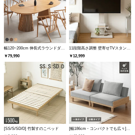
幅120~200cm 伸長式ラウンドダイ
11段階高さ調整 壁寄せTVスタンド
ニングテーブル 6人掛け 天然木突
キャスター付き 上下左右角度調節
￥79,990
￥12,999
板 美しい格子デザイン
機能
[SS/S/SD/D] 竹製すのこベッド
[幅186cm・コンパクトでも広々] 3
人掛けソファベッド リクライニン