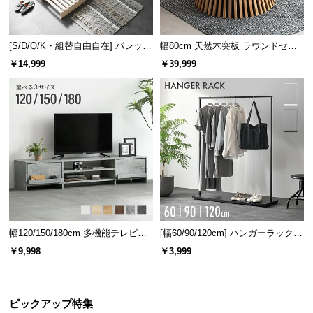
[S/D/Q/K・組替自由自在] パレット
幅80cm 天然木突板 ラウンドセン
ベッド 8/12/16枚セット
ターテーブル 美しい格子デザイン
￥14,999
￥39,999
幅120/150/180cm 多機能テレビボ
[幅60/90/120cm] ハンガーラック
ード 木目/石目調 オープン収納・
スチール 4段階高さ調節 サイドフ
￥9,998
￥3,999
引き出し収納付き
ック オープンラック シンプル
ピックアップ特集