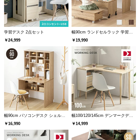
情
報
©
M
学習デスク 2点セット
幅90cm ランドセルラック 学習机
O
3点セット
￥24,999
￥19,990
D
E
R
N
D
E
C
O
C
o.,
L
幅90cm パソコンデスク シェルフ
幅100/120/145cm デンマークデザ
t
付き
イン ワークデスク
￥16,990
￥14,999
d.
A