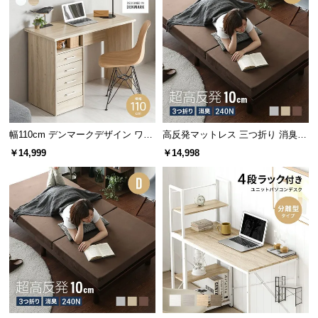
l
l
幅110cm デンマークデザイン ワー
高反発マットレス 三つ折り 消臭
クデスク
高密度ハード 厚さ10cm SD
￥14,999
￥14,998