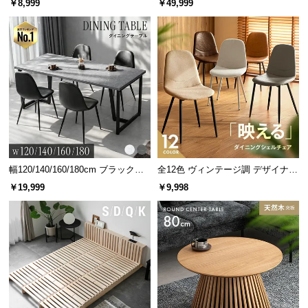
￥8,999
￥49,999
グ 天然木フレーム 北欧
幅120/140/160/180cm ブラックフ
全12色 ヴィンテージ調 デザイナー
レーム ダイニング 大理石調 4人掛
ズシェルチェア
￥19,999
￥9,998
け