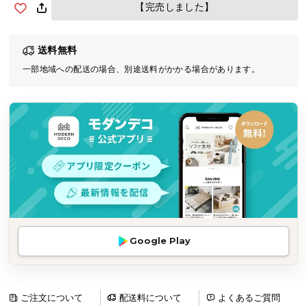
【完売しました】
気
ア
イ
送料無料
テ
一部地域への配送の場合、別途送料がかかる場合があります。
ム
ラ
ン
キ
ン
グ
商
品
カ
Google Play
テ
ゴ
リ
ご注文について
配送料について
よくあるご質問
か