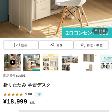
近
チ
ェ
ッ
ク
し
1
/
20
た
ア
動画
画像
特徴・機能
イ
テ
ム
商品番号
sdyj01
特
集
折りたたみ 学習デスク
一
覧
5.00
1件
¥
18,999
税込
人