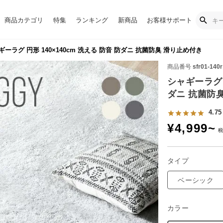
商品カテゴリ
特集
ランキング
新商品
お客様サポート
ーラグ 円形 140×140cm 洗える 防音 防ダニ 抗菌防臭 滑り止め付き
商品番号
sfr01-140r
シャギーラグ 円
ダニ 抗菌防
4.75
¥
4,999
~
タイプ
ベーシック
カラー