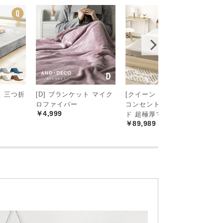
 三つ折
[D] ブランケット マイク
[クイーン・大容量収納]
ポ
ロファイバー
コンセント機能付きベッ
ス
￥4,999
ド 超極厚マットレス付き
0
￥89,989
￥