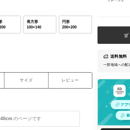
形
長方形
円形
200
100×140
200×200
送料無料
一部地域への配
サイズ
レビュー
140cm
のページです