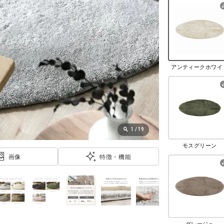
アンティークホワイ
1
/
19
モスグリーン
画像
特徴・機能
グレージュ