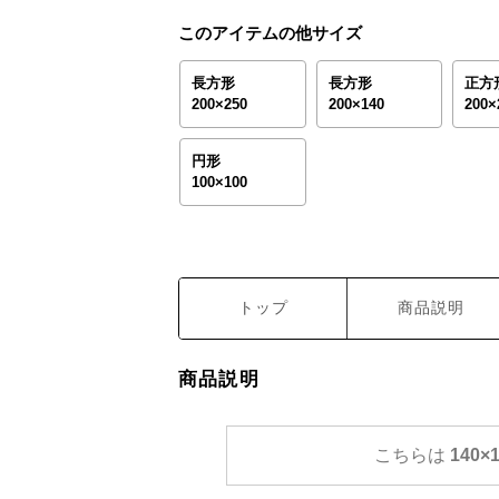
このアイテムの他サイズ
長方形
長方形
正方
200×250
200×140
200×
円形
100×100
トップ
商品説明
商品説明
こちらは
140×