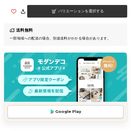
気
バリエーションを選択する
ア
イ
テ
送料無料
ム
一部地域への配送の場合、別途送料がかかる場合があります。
ラ
ン
キ
ン
グ
商
品
カ
テ
Google Play
ゴ
リ
か