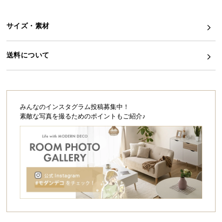
シ
ョ
ッ
サイズ・素材
ピ
ン
送料について
グ
ガ
イ
ド
みんなのインスタグラム投稿募集中！
お
素敵な写真を撮るためのポイントもご紹介♪
支
払
い
に
つ
い
て
配