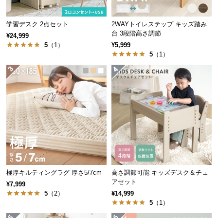
サ
ポ
学習デスク 2点セット
2WAYトイレステップ キッズ踏み
ー
台 3段階高さ調節
¥24,999
ト
5
（1）
¥5,999
5
（1）
お
知
ら
せ
ブ
ロ
グ
極厚キルティングラグ 厚さ5/7cm
高さ調節可能 キッズデスク＆チェ
アセット
¥7,999
5
（2）
¥14,999
5
（1）
企
業