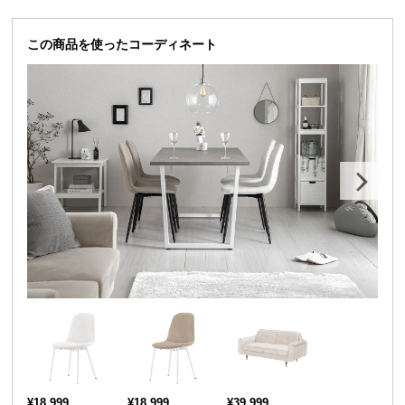
送
料
この商品を使ったコーディネート
に
つ
い
て
大
型
商
品
の
配
送
に
つ
い
て
¥18,999
¥18,999
¥39,999