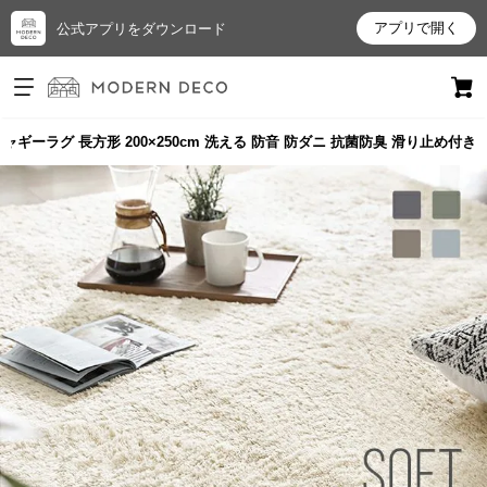
アプリで開く
公式アプリをダウンロード
ログイン
新規会員登録
ャギーラグ 長方形 200×250cm 洗える 防音 防ダニ 抗菌防臭 滑り止め付き
お
気
に
入
り
ア
イ
テ
ム
最