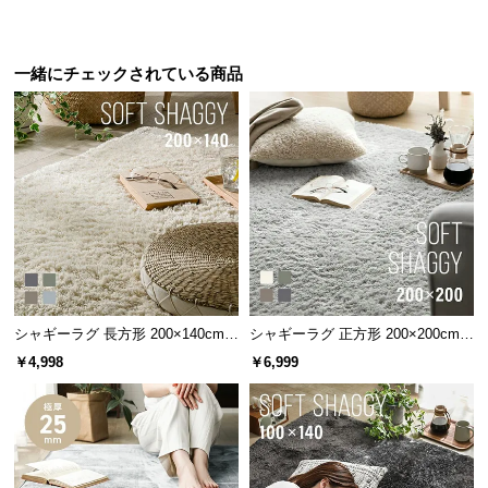
一緒にチェックされている商品
シャギーラグ 長方形 200×140cm
シャギーラグ 正方形 200×200cm
洗える 防音 防ダニ 抗菌防臭 滑り
洗える 防音 防ダニ 抗菌防臭 滑り
￥4,998
￥6,999
止め付き
止め付き