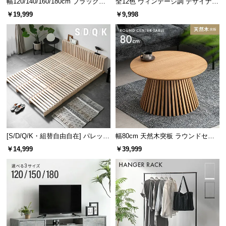
幅120/140/160/180cm ブラックフ
全12色 ヴィンテージ調 デザイナー
レーム ダイニング 大理石調 4人掛
ズシェルチェア
￥19,999
￥9,998
け
[S/D/Q/K・組替自由自在] パレット
幅80cm 天然木突板 ラウンドセン
ベッド 8/12/16枚セット
ターテーブル 美しい格子デザイン
￥14,999
￥39,999