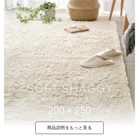
イ
ン
テ
リ
ア
コ
ー
デ
ィ
ネ
ー
ト
か
ら
探
す
商品説明をもっと見る