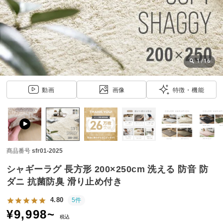
近
チ
ェ
ッ
ク
し
1
/
16
た
ア
動画
画像
特徴・機能
イ
テ
ム
商品番号
sfr01-2025
特
集
シャギーラグ 長方形 200×250cm 洗える 防音 防
一
ダニ 抗菌防臭 滑り止め付き
覧
4.80
5件
¥
9,998
~
税込
人