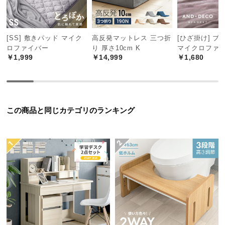
保
証
に
つ
[SS] 敷きパッド マイク
高反発マットレス 三つ折
[ひざ掛け] ブ
ロファイバー
り 厚さ10cm K
マイクロファ
い
￥1,999
￥14,999
￥1,680
て
会
員
規
この商品と同じカテゴリのランキング
約
に
つ
い
て
お
客
様