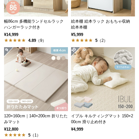
l
l
幅86cm 多機能ランドセルラック
絵本棚 絵本ラック おもちゃ収納
ハンガーラック付き
絵本本棚
¥14,999
¥5,999
4.89
（9）
5
（2）
120×160cm｜140×200cm 折りたた
イブル キルティングマット 150×2
みマット
00cm 滑り止め付き
¥12,800
¥4,999
5
（1）