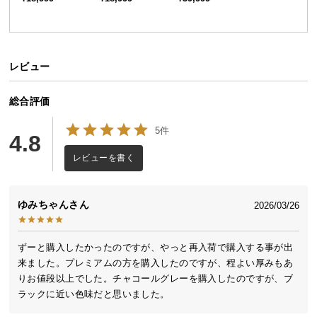
中
型
商
品
レビュー
の
配
総合評価
送
に
5件
つ
4.8
い
レビューを書く
て
小
ゆみちゃん
2026/03/26
型
商
ずーと購入したかったのですが、やっと再入荷で購入する事が出
品
来ました。プレミアムの方を購入したのですが、程よい厚みもあ
の
りお値段以上でした。チャコールグレーを購入したのですが、ブ
配
ラックに近い色味だと思いました。
送
に