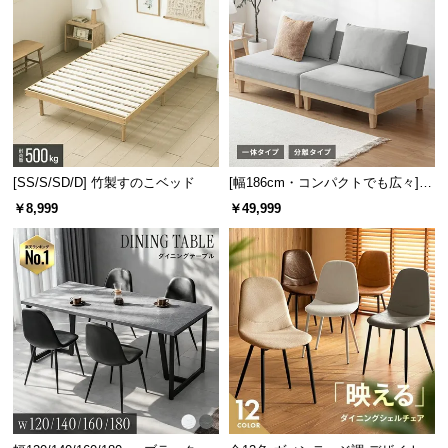
[SS/S/SD/D] 竹製すのこベッド
[幅186cm・コンパクトでも広々] 3
人掛けソファベッド リクライニン
￥8,999
￥49,999
グ 天然木フレーム 北欧