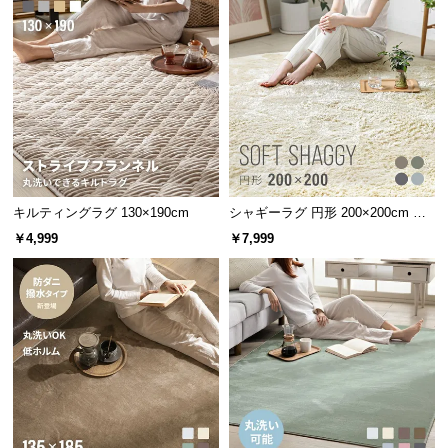
キルティングラグ 130×190cm
シャギーラグ 円形 200×200cm 洗
える 防音 防ダニ 抗菌防臭 滑り止
￥4,999
￥7,999
め付き