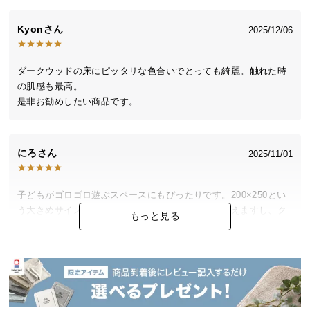
つ
Kyon
2025/12/06
い
て
ダークウッドの床にピッタリな色合いでとっても綺麗。触れた時
開
の肌感も最高。

梱
設
置
サ
にろ
2025/11/01
ー
ビ
ス
子どもがゴロゴロ遊ぶスペースにもぴったりです。200×250とい
に
う大きめサイズなのでテーブルまわりもゆったり使えますし、ク
もっと見る
つ
ッション性・踏み心地ともに◎
い
て
すもも
2024/10/31
搬
入