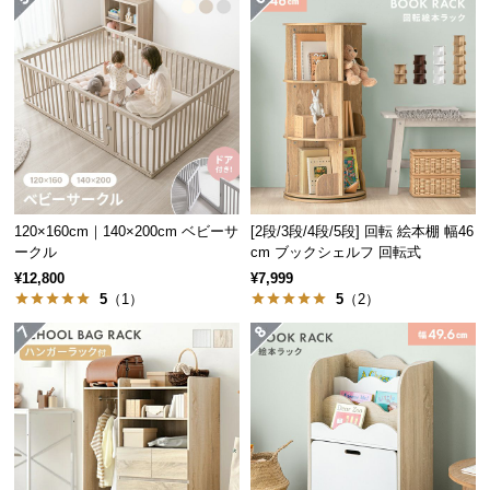
情
報
©
M
O
D
E
R
N
120×160cm｜140×200cm ベビーサ
[2段/3段/4段/5段] 回転 絵本棚 幅46
D
ークル
cm ブックシェルフ 回転式
E
¥12,800
¥7,999
C
5
（1）
5
（2）
O
C
o.,
L
t
d.
A