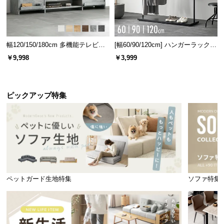
幅120/150/180cm 多機能テレビボ
[幅60/90/120cm] ハンガーラック
ード 木目/石目調 オープン収納・
スチール 4段階高さ調節 サイドフ
￥9,998
￥3,999
引き出し収納付き
ック オープンラック シンプル
ピックアップ特集
ペットガード生地特集
ソファ特集