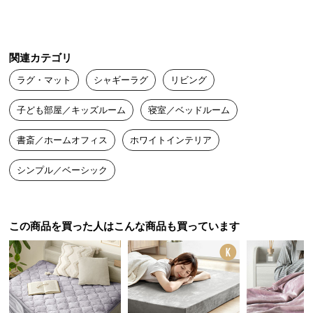
リビング用に購入しました！

経
厚みもある程度ありツルツルした肌触りで、

路
秋冬にぴったりだと思います。

に
丸洗いできるので衛生面も安心です。
つ
関連カテゴリ
い
ラグ・マット
シャギーラグ
リビング
て
zuya
2022/04/08
子ども部屋／キッズルーム
寝室／ベッドルーム
返
品・
書斎／ホームオフィス
ホワイトインテリア
色もいい感じで肌触りもいいので寝るとすごく気持ちいいです！

キ
お値段もリーズナブルで最高です。
シンプル／ベーシック
ャ
ン
セ
ル
この商品を買った人はこんな商品も買っています
に
つ
い
て