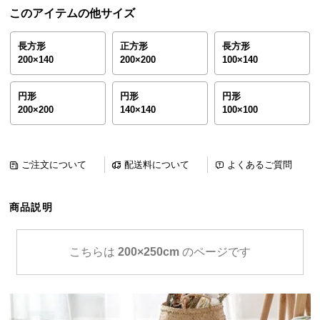
ら
このアイテムの他サイズ
探
す
長方形
正方形
長方形
200×140
200×200
100×140
イ
円形
円形
円形
200×200
140×140
100×100
ン
テ
リ
ア
ご注文について
配送料について
よくあるご質問
テ
イ
商品説明
ス
ト
か
こちらは
200×250cm
のページです
ら
探
す