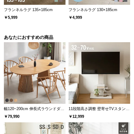
フランネルラグ 135×185cm
フランネルラグ 130×185cm
￥5,999
￥4,999
あなたにおすすめの商品
幅120~200cm 伸長式ラウンドダイ
11段階高さ調整 壁寄せTVスタンド
ニングテーブル 6人掛け 天然木突
キャスター付き 上下左右角度調節
￥79,990
￥12,999
板 美しい格子デザイン
機能