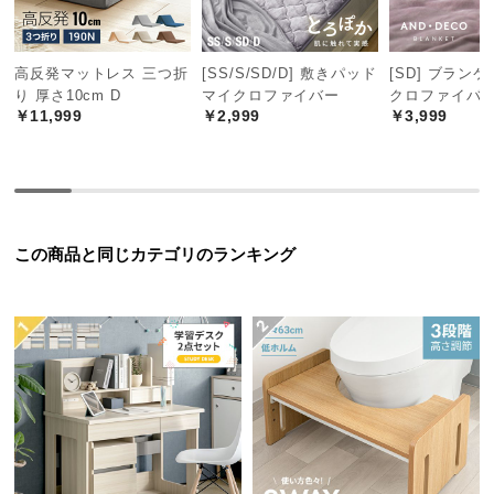
つ
い
高反発マットレス 三つ折
[SS/S/SD/D] 敷きパッド
[SD] ブラン
て
り 厚さ10cm D
マイクロファイバー
クロファイバ
￥11,999
￥2,999
￥3,999
開
梱
設
置
サ
ー
この商品と同じカテゴリのランキング
ビ
ス
に
つ
い
て
搬
入