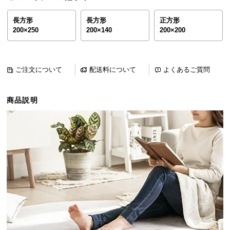
ら
探
長方形
長方形
正方形
200×250
200×140
200×200
す
イ
ご注文について
配送料について
よくあるご質問
ン
テ
商品説明
リ
ア
テ
イ
ス
ト
か
ら
探
す