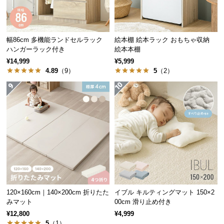
サ
ポ
ー
幅86cm 多機能ランドセルラック
絵本棚 絵本ラック おもちゃ収納
ト
ハンガーラック付き
絵本本棚
¥14,999
¥5,999
4.89
（9）
5
（2）
お
知
ら
せ
ブ
ロ
グ
120×160cm｜140×200cm 折りたた
イブル キルティングマット 150×2
みマット
00cm 滑り止め付き
¥12,800
¥4,999
企
業
5
（1）