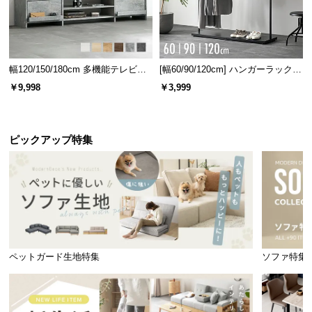
幅120/150/180cm 多機能テレビボ
[幅60/90/120cm] ハンガーラック
ード 木目/石目調 オープン収納・
スチール 4段階高さ調節 サイドフ
￥9,998
￥3,999
引き出し収納付き
ック オープンラック シンプル
ピックアップ特集
ペットガード生地特集
ソファ特集