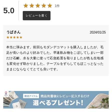
送
1件
5.0
料
に
レビューを書く
つ
い
うぱ
2024/01/25
て
大
本当に弾みます。前回もモダンデコマットを購入しましたが、毛
型
足が長いものより好みでした。早速飲み物をこぼしてしまい一部
商
だけ石鹸、水を大量に使って応急処置を取りましたが色も生地感
品
も変化せず助かりました。テーブルをずらしてもぼこっとなった
の
ままにならなくてとても良いです。
配
送
に
つ
い
て