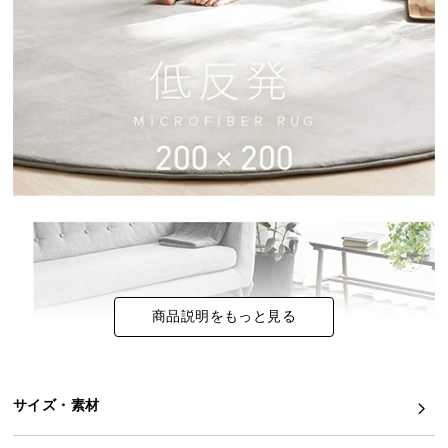
イ
ン
テ
リ
ア
コ
ー
デ
ィ
ネ
ー
ト
か
商品説明をもっと見る
ら
探
す
サイズ・素材