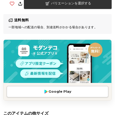
バリエーションを選択する
気
ア
イ
送料無料
テ
一部地域への配送の場合、別途送料がかかる場合があります。
ム
ラ
ン
キ
ン
グ
商
品
カ
Google Play
テ
ゴ
リ
か
このアイテムの他サイズ