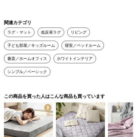
中
型
商
関連カテゴリ
品
の
ラグ・マット
低反発ラグ
リビング
配
送
子ども部屋／キッズルーム
寝室／ベッドルーム
に
書斎／ホームオフィス
ホワイトインテリア
つ
い
シンプル／ベーシック
て
小
型
この商品を買った人はこんな商品も買っています
商
品
の
配
送
に