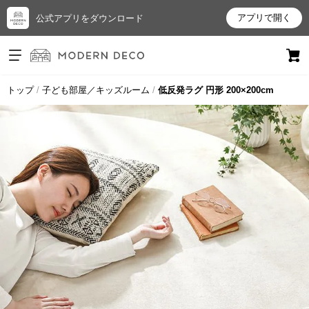
アプリで開く
公式アプリをダウンロード
ログイン
新規会員登録
トップ
子ども部屋／キッズルーム
低反発ラグ 円形 200×200cm
お
気
に
入
り
ア
イ
テ
ム
最