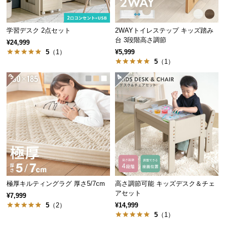
経
路
に
学習デスク 2点セット
2WAYトイレステップ キッズ踏み
台 3段階高さ調節
つ
¥24,999
5
（1）
¥5,999
い
5
（1）
て
返
品・
キ
ャ
ン
セ
ル
に
つ
極厚キルティングラグ 厚さ5/7cm
高さ調節可能 キッズデスク＆チェ
い
アセット
¥7,999
て
5
（2）
¥14,999
5
（1）