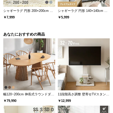
シャギーラグ 円形 200×200cm 洗
シャギーラグ 円形 140×140cm 洗
える 防音 防ダニ 抗菌防臭 滑り止
える 防音 防ダニ 抗菌防臭 滑り止
￥7,999
￥5,999
め付き
め付き プレミアムタイプ
あなたにおすすめの商品
幅120~200cm 伸長式ラウンドダイ
11段階高さ調整 壁寄せTVスタンド
ニングテーブル 6人掛け 天然木突
キャスター付き 上下左右角度調節
￥79,990
￥12,999
板 美しい格子デザイン
機能