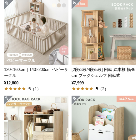
保
証
に
つ
い
て
会
員
規
120×160cm｜140×200cm ベビーサ
[2段/3段/4段/5段] 回転 絵本棚 幅46
約
ークル
cm ブックシェルフ 回転式
に
¥12,800
¥7,999
つ
5
（1）
5
（2）
い
て
お
客
様