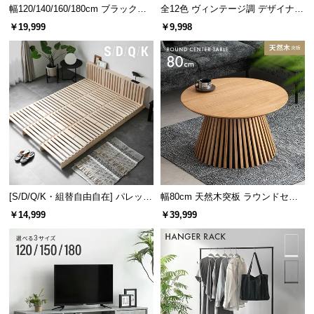
幅120/140/160/180cm ブラックフ
全12色 ヴィンテージ調 デザイナー
レーム ダイニング 大理石調 4人掛
ズシェルチェア
￥19,999
￥9,998
け
[S/D/Q/K・組替自由自在] パレット
幅80cm 天然木突板 ラウンドセン
ベッド 8/12/16枚セット
ターテーブル 美しい格子デザイン
￥14,999
￥39,999