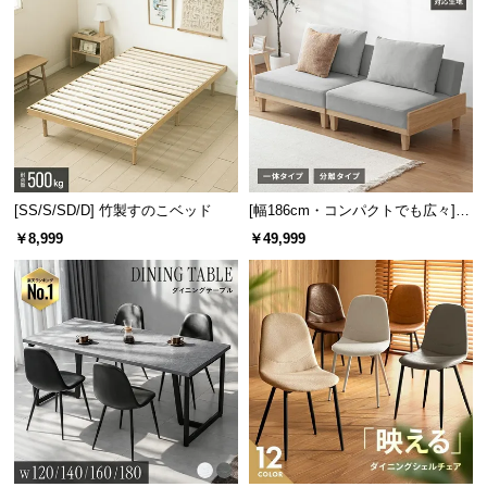
[SS/S/SD/D] 竹製すのこベッド
[幅186cm・コンパクトでも広々] 3
人掛けソファベッド リクライニン
￥8,999
￥49,999
グ 天然木フレーム 北欧