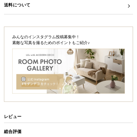
シ
送料について
ョ
ッ
ピ
ン
グ
みんなのインスタグラム投稿募集中！
ガ
素敵な写真を撮るためのポイントもご紹介♪
イ
ド
お
支
払
い
に
つ
い
レビュー
て
総合評価
配