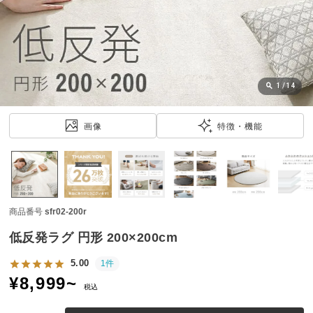
近
チ
ェ
ッ
ク
し
1
/
14
た
ア
画像
特徴・機能
イ
テ
ム
商品番号
sfr02-200r
特
集
低反発ラグ 円形 200×200cm
一
覧
5.00
1件
¥
8,999
~
税込
人