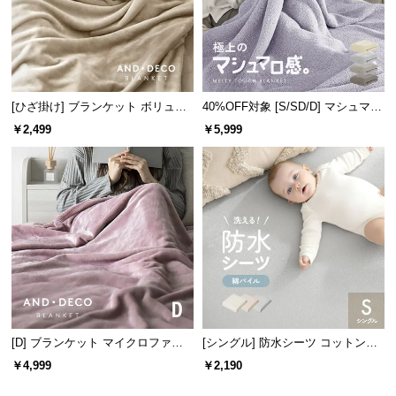
[ひざ掛け] ブランケット ボリュー
40%OFF対象 [S/SD/D] マシュマロ
ムタイプ
タッチブランケット
￥2,499
￥5,999
[D] ブランケット マイクロファイ
[シングル] 防水シーツ コットンパ
バー
イル
￥4,999
￥2,190