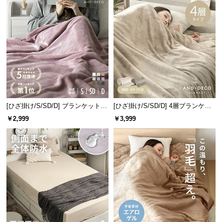
情
報
©
M
O
D
E
R
N
[ひざ掛け/S/SD/D] ブランケット
[ひざ掛け/S/SD/D] 4層ブランケッ
D
マイクロファイバー
ト
￥2,999
￥3,999
E
C
O
C
o.,
L
t
d.
A