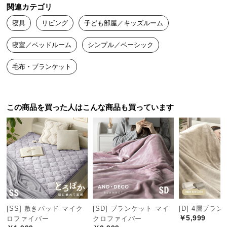
中
関連カテゴリ
型
寝具
リビング
子ども部屋／キッズルーム
商
品
寝室／ベッドルーム
シンプル／ベーシック
の
配
毛布・ブランケット
送
に
つ
この商品を買った人はこんな商品も買っています
い
て
小
型
商
品
の
配
[SS] 敷きパッド マイク
[SD] ブランケット マイ
[D] 4層ブラ
送
￥5,999
ロファイバー
クロファイバー
に