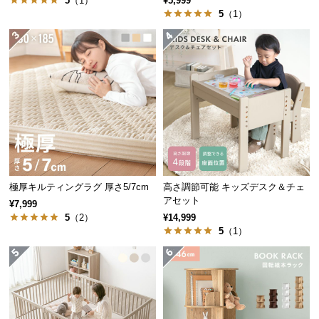
5
（1）
¥5,999
経
5
（1）
路
に
つ
い
て
返
品・
キ
ャ
極厚キルティングラグ 厚さ5/7cm
高さ調節可能 キッズデスク＆チェ
ン
アセット
¥7,999
セ
5
（2）
¥14,999
ル
5
（1）
に
つ
い
て