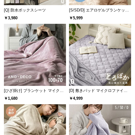
l
l
[Q] 防水ボックスシーツ
[S/SD/D] エアロゲルブランケット
140×200cm
￥3,980
￥5,999
[ひざ掛け] ブランケット マイクロ
[D] 敷きパッド マイクロファイバ
ファイバー
ー
￥1,680
￥4,999