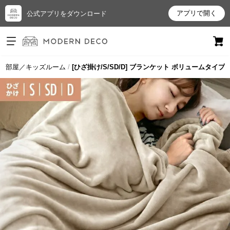
アプリで開く
公式アプリをダウンロード
ログイン
新規会員登録
も部屋／キッズルーム
[ひざ掛け/S/SD/D] ブランケット ボリュームタイプ
お
気
に
入
り
ア
イ
テ
ム
最