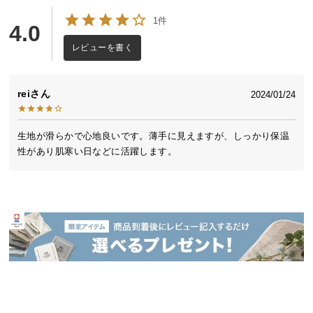
送
1件
4.0
料
に
レビューを書く
つ
い
て
rei
2024/01/24
大
生地が滑らかで心地良いです。薄手に見えますが、しっかり保温
型
性があり肌寒い日などに活躍します。
商
品
の
配
送
に
つ
い
て