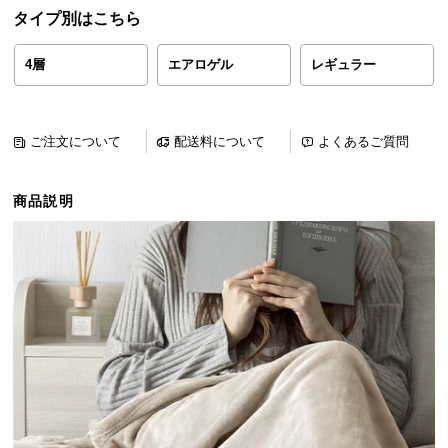
ら
タイプ別はこちら
探
す
4層
エアロゲル
レギュラー
イ
ご注文について
配送料について
よくあるご質問
ン
テ
商品説明
リ
ア
テ
イ
ス
ト
か
ら
探
す