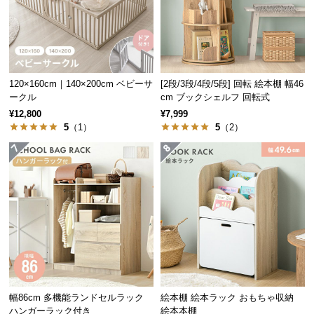
保
証
に
つ
い
て
120×160cm｜140×200cm ベビーサ
[2段/3段/4段/5段] 回転 絵本棚 幅46
ークル
cm ブックシェルフ 回転式
¥12,800
¥7,999
会
5
（1）
5
（2）
員
規
約
に
つ
い
て
お
客
幅86cm 多機能ランドセルラック
絵本棚 絵本ラック おもちゃ収納
ハンガーラック付き
絵本本棚
様