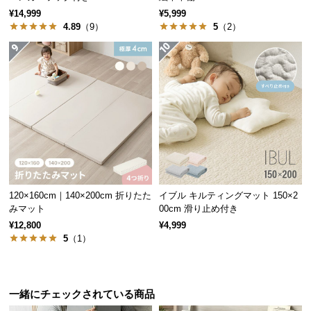
¥14,999
¥5,999
サ
4.89
（9）
5
（2）
ポ
ー
ト
お
知
ら
せ
120×160cm｜140×200cm 折りたた
イブル キルティングマット 150×2
みマット
00cm 滑り止め付き
ブ
¥12,800
¥4,999
ロ
5
（1）
グ
一緒にチェックされている商品
企
業