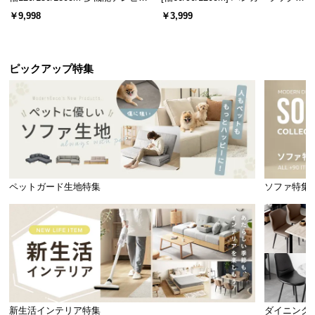
ード 木目/石目調 オープン収納・
スチール 4段階高さ調節 サイドフ
￥9,998
￥3,999
引き出し収納付き
ック オープンラック シンプル
ピックアップ特集
ペットガード生地特集
ソファ特集
新生活インテリア特集
ダイニング