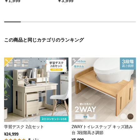
￥1,999
￥3,999
つ
い
て
開
この商品と同じカテゴリのランキング
梱
設
置
サ
ー
ビ
ス
に
つ
い
て
学習デスク 2点セット
2WAYトイレステップ キッズ踏み
搬
台 3段階高さ調節
¥24,999
入