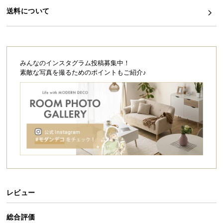
シ
送料について
ョ
ッ
ピ
ン
グ
みんなのインスタグラム投稿募集中！
ガ
素敵な写真を撮るためのポイントもご紹介♪
イ
ド
お
支
払
い
に
つ
い
レビュー
て
総合評価
配