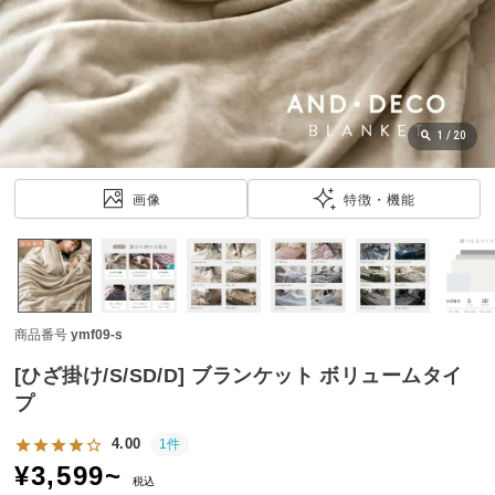
近
チ
ェ
ッ
ク
し
1
/
20
た
ア
画像
特徴・機能
イ
テ
ム
商品番号
ymf09-s
特
集
[ひざ掛け/S/SD/D] ブランケット ボリュームタイ
一
プ
覧
4.00
1件
¥
3,599
~
税込
人