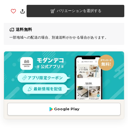
気
バリエーションを選択する
ア
イ
テ
送料無料
ム
一部地域への配送の場合、別途送料がかかる場合があります。
ラ
ン
キ
ン
グ
商
品
カ
テ
Google Play
ゴ
リ
か