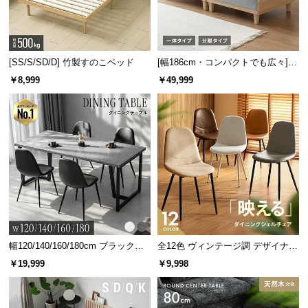
[SS/S/SD/D] 竹製すのこベッド
[幅186cm・コンパクトでも広々] 3
人掛けソファベッド リクライニン
￥8,999
￥49,999
グ 天然木フレーム 北欧
幅120/140/160/180cm ブラックフ
全12色 ヴィンテージ調 デザイナー
レーム ダイニング 大理石調 4人掛
ズシェルチェア
￥19,999
￥9,998
け