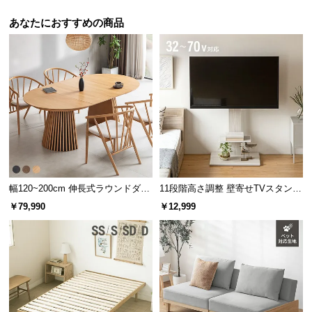
あなたにおすすめの商品
幅120~200cm 伸長式ラウンドダイ
11段階高さ調整 壁寄せTVスタンド
ニングテーブル 6人掛け 天然木突
キャスター付き 上下左右角度調節
￥79,990
￥12,999
板 美しい格子デザイン
機能