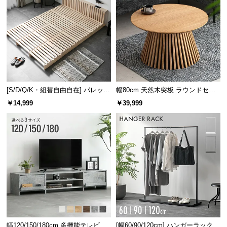
[S/D/Q/K・組替自由自在] パレット
幅80cm 天然木突板 ラウンドセン
ベッド 8/12/16枚セット
ターテーブル 美しい格子デザイン
￥14,999
￥39,999
幅120/150/180cm 多機能テレビボ
[幅60/90/120cm] ハンガーラック