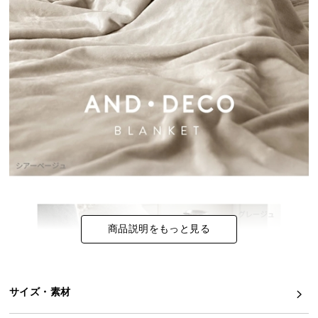
イ
ン
テ
リ
ア
コ
ー
デ
ィ
ネ
ー
ト
か
商品説明をもっと見る
ら
探
す
サイズ・素材