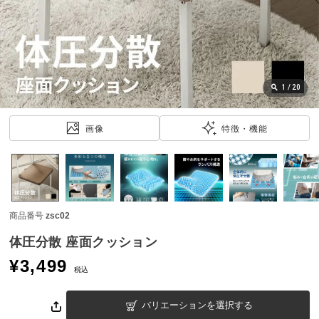
近
チ
ェ
ッ
ク
し
1
/
20
た
ア
画像
特徴・機能
イ
テ
ム
商品番号
zsc02
特
集
体圧分散 座面クッション
一
¥
3,499
覧
税込
バリエーションを選択する
人