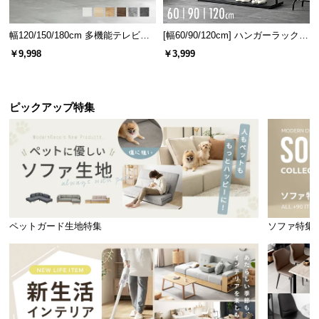
幅120/150/180cm 多機能テレビボ
[幅60/90/120cm] ハンガーラック
ード 木目/石目調 オープン収納・
スチール 4段階高さ調節 サイドフ
￥9,998
￥3,999
引き出し収納付き
ック オープンラック シンプル
ピックアップ特集
ペットガード生地特集
ソファ特集