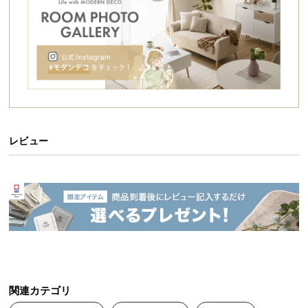
シ
ョ
ッ
ピ
ン
グ
ガ
イ
ド
レビュー
お
支
払
い
に
つ
い
て
関連カテゴリ
配