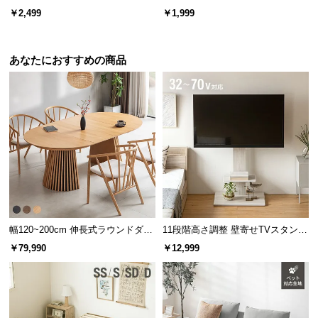
l
ンド
ー
￥2,499
￥1,999
l
あなたにおすすめの商品
幅120~200cm 伸長式ラウンドダイ
11段階高さ調整 壁寄せTVスタンド
ニングテーブル 6人掛け 天然木突
キャスター付き 上下左右角度調節
￥79,990
￥12,999
板 美しい格子デザイン
機能