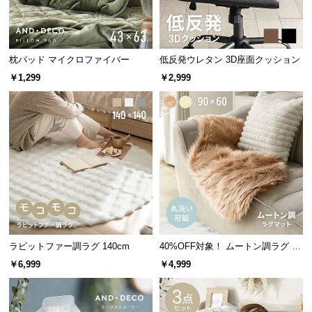
サ
ポ
ー
枕パッド マイクロファイバー
低反発ウレタン 3D座面クッション
ト
￥1,299
￥2,999
お
知
ら
せ
ブ
ロ
グ
ラビットファー調ラグ 140cm
40%OFF対象！ ムートン調ラグ 90
×60cm
￥6,999
￥4,999
企
業