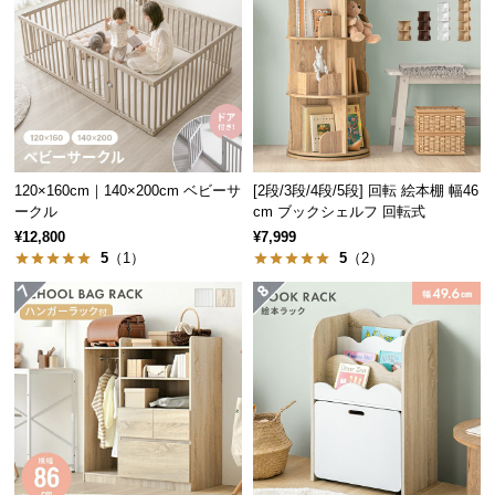
つ
い
て
開
梱
設
120×160cm｜140×200cm ベビーサ
[2段/3段/4段/5段] 回転 絵本棚 幅46
置
ークル
cm ブックシェルフ 回転式
サ
¥12,800
¥7,999
ー
5
（1）
5
（2）
ビ
ス
に
つ
い
て
搬
入