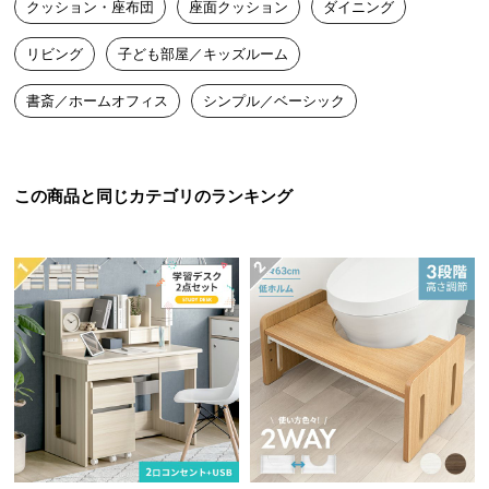
クッション・座布団
座面クッション
ダイニング
送
料
リビング
子ども部屋／キッズルーム
に
つ
書斎／ホームオフィス
シンプル／ベーシック
い
て
大
この商品と同じカテゴリのランキング
型
商
品
の
配
送
に
つ
い
て