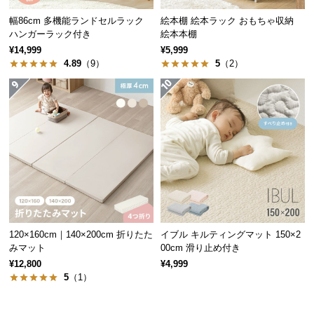
経
幅86cm 多機能ランドセルラック
絵本棚 絵本ラック おもちゃ収納
路
ハンガーラック付き
絵本本棚
に
¥14,999
¥5,999
つ
4.89
（9）
5
（2）
い
て
返
品・
キ
ャ
ン
セ
ル
120×160cm｜140×200cm 折りたた
イブル キルティングマット 150×2
に
みマット
00cm 滑り止め付き
つ
¥12,800
¥4,999
い
5
（1）
て