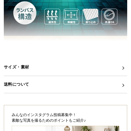
イ
ン
テ
リ
ア
コ
ー
デ
ィ
サイズ・素材
ネ
ー
ト
送料について
か
ら
探
す
みんなのインスタグラム投稿募集中！
素敵な写真を撮るためのポイントもご紹介♪