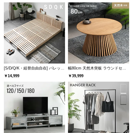
け
[S/D/Q/K・組替自由自在] パレット
幅80cm 天然木突板 ラウンドセン
ベッド 8/12/16枚セット
ターテーブル 美しい格子デザイン
￥14,999
￥39,999