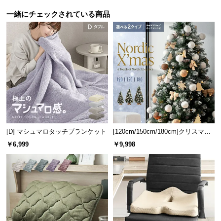
保
証
一緒にチェックされている商品
に
つ
い
て
会
員
規
約
に
[D] マシュマロタッチブランケット
[120cm/150cm/180cm]クリスマス
つ
ツリー オーナメント付
￥6,999
￥9,998
い
て
お
客
様