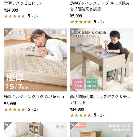
中
学習デスク 2点セット
2WAYトイレステップ キッズ踏み
台 3段階高さ調節
型
¥24,999
5
（1）
¥5,999
商
5
（1）
品
の
配
送
に
つ
い
て
小
型
極厚キルティングラグ 厚さ5/7cm
高さ調節可能 キッズデスク＆チェ
商
アセット
¥7,999
品
5
（2）
¥14,999
5
（1）
の
配
送
に