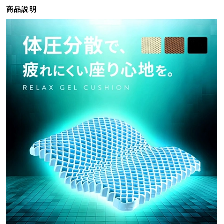
ら
商品説明
探
す
イ
ン
テ
リ
ア
テ
イ
ス
ト
か
ら
探
す