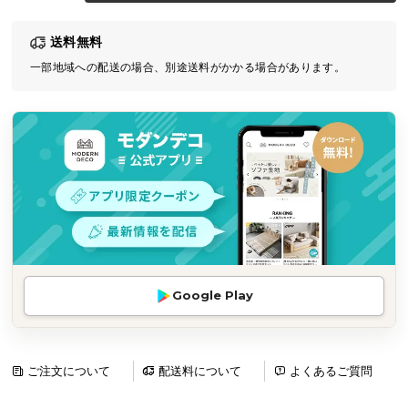
気
送料無料
ア
イ
一部地域への配送の場合、別途送料がかかる場合があります。
テ
ム
ラ
ン
キ
ン
グ
商
Google Play
品
カ
テ
ゴ
ご注文について
配送料について
よくあるご質問
リ
か