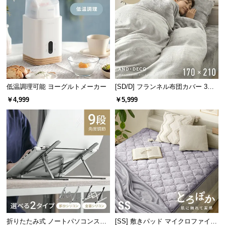
情
報
©
M
O
D
E
低温調理可能 ヨーグルトメーカー
[SD/D] フランネル布団カバー 3点
R
セット
￥4,999
￥5,999
N
D
E
C
O
C
o.,
L
t
d.
A
折りたたみ式 ノートパソコンスタ
[SS] 敷きパッド マイクロファイバ