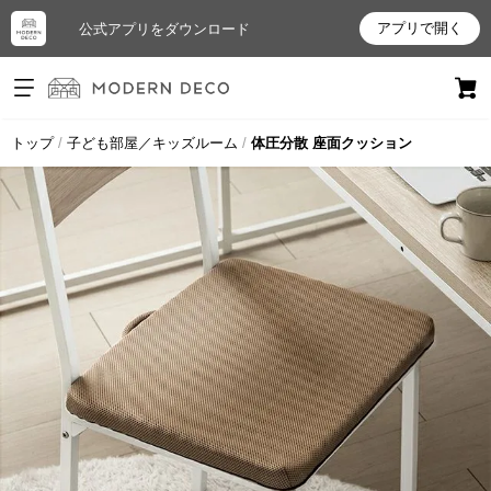
アプリで開く
公式アプリをダウンロード
ログイン
新規会員登録
トップ
子ども部屋／キッズルーム
体圧分散 座面クッション
お
気
に
入
り
ア
イ
テ
ム
最