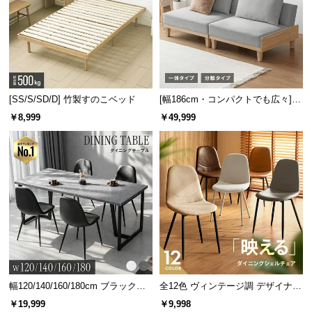
[SS/S/SD/D] 竹製すのこベッド
[幅186cm・コンパクトでも広々] 3
人掛けソファベッド リクライニン
￥8,999
￥49,999
グ 天然木フレーム 北欧
幅120/140/160/180cm ブラックフ
全12色 ヴィンテージ調 デザイナー
レーム ダイニング 大理石調 4人掛
ズシェルチェア
￥19,999
￥9,998