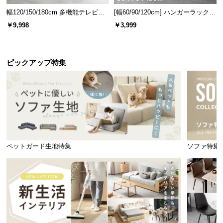
幅120/150/180cm 多機能テレビボ
[幅60/90/120cm] ハンガーラック
ード 木目/石目調 オープン収納・
スチール 4段階高さ調節 サイドフ
￥9,998
￥3,999
引き出し収納付き
ック オープンラック シンプル
ピックアップ特集
ペットガード生地特集
ソファ特集