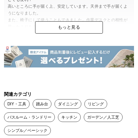
中
高いところに手が届く上、安定しています。天井まで手が届くよ
型
うになりました。

商
また、椅子にして使うこともできました。作業デスクとの相性が
品
思ったよりもよくて驚きました。

もっと見る
の
椅子が届くまではこれを作業チェアがわりにしていました。

配
踏み台探している知り合いにはこれを勧めたいくらいです。
送
に
つ
しかく
2025/06/02
い
て
しっかりした商品です。

小
洗面所に子供の台置きとして使っています。

関連カテゴリ
型
4歳の子には高さが高すぎるようですが2歳の子は上手く使えてい
商
ます。
DIY・工具
踏み台
ダイニング
リビング
品
の
バスルーム・ランドリー
キッチン
ガーデン／人工芝
配
まーちゃん
2025/04/04
送
シンプル／ベーシック
に