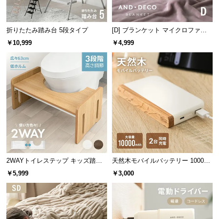
保
証
に
折りたたみ踏み台 5段タイプ
[D] ブランケット マイクロファイ
つ
バー
￥10,999
￥4,999
い
て
会
員
規
約
に
つ
い
て
2WAYトイレステップ キッズ踏み
天然木モバイルバッテリー 10000m
台 3段階高さ調節
Ah USB-C/USB-A 2台同時充電対応
￥5,999
￥3,000
お
客
様