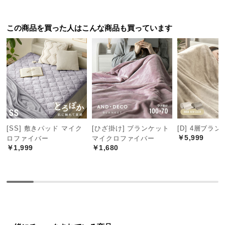
色味も可愛くてとても気に入っています。

つ
新居のカーテンレールを測るのに必要で注文して

い
この商品を買った人はこんな商品も買っています
すぐ届きました。
て
開
梱
設
置
サ
ー
ビ
[SS] 敷きパッド マイク
[ひざ掛け] ブランケット
[D] 4層ブラ
￥5,999
ス
ロファイバー
マイクロファイバー
￥1,999
￥1,680
に
つ
い
て
搬
入