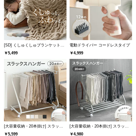
サ
ポ
ー
ト
[SD] くしゅくしゅブランケットフ
電動ドライバー コードレスタイプ
お
ランネルタイプ
￥5,499
￥4,999
知
ら
せ
ブ
ロ
グ
[大容量収納・20本掛け] スラック
[大容量収納・20本掛け] スラック
企
スハンガー キャスター付き 出し入
スハンガー キャスター付き 出し入
￥5,599
￥4,980
業