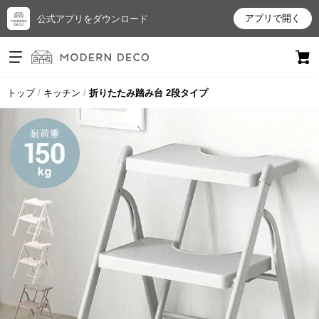
アプリで開く
公式アプリをダウンロード
ログイン
新規会員登録
トップ
キッチン
折りたたみ踏み台 2段タイプ
お
気
に
入
り
ア
イ
テ
ム
最