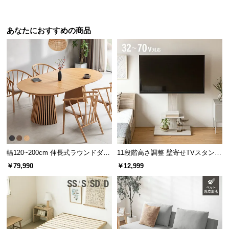
れ簡単 棚なしタイプ
れ簡単 左右スイング
情
報
あなたにおすすめの商品
©
M
O
D
E
R
N
D
E
C
O
幅120~200cm 伸長式ラウンドダイ
11段階高さ調整 壁寄せTVスタンド
C
ニングテーブル 6人掛け 天然木突
キャスター付き 上下左右角度調節
￥79,990
￥12,999
板 美しい格子デザイン
機能
o.,
L
t
d.
A