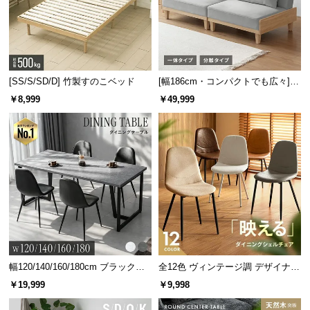
l
l
[SS/S/SD/D] 竹製すのこベッド
[幅186cm・コンパクトでも広々] 3
人掛けソファベッド リクライニン
￥8,999
￥49,999
グ 天然木フレーム 北欧
幅120/140/160/180cm ブラックフ
全12色 ヴィンテージ調 デザイナー
レーム ダイニング 大理石調 4人掛
ズシェルチェア
￥19,999
￥9,998
け