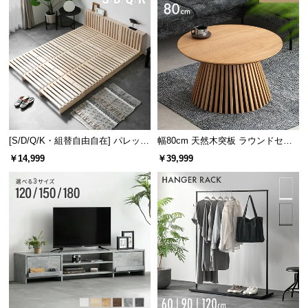
[S/D/Q/K・組替自由自在] パレット
幅80cm 天然木突板 ラウンドセン
ベッド 8/12/16枚セット
ターテーブル 美しい格子デザイン
￥14,999
￥39,999