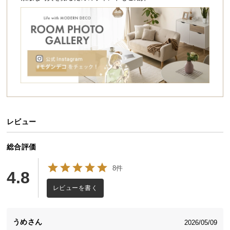
シ
ョ
ッ
ピ
ン
グ
ガ
イ
ド
お
レビュー
支
払
総合評価
い
に
8件
4.8
つ
レビューを書く
い
て
うめ
2026/05/09
配