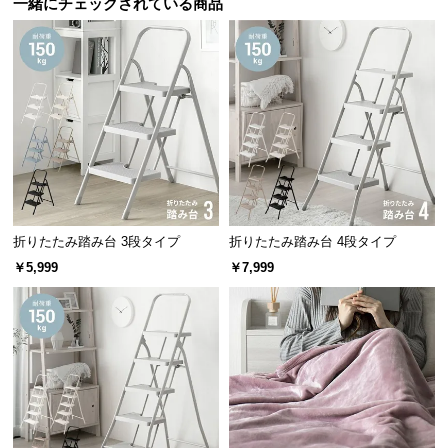
一緒にチェックされている商品
経
路
に
つ
い
て
返
品・
キ
折りたたみ踏み台 3段タイプ
折りたたみ踏み台 4段タイプ
ャ
ン
￥5,999
￥7,999
セ
ル
に
つ
い
て