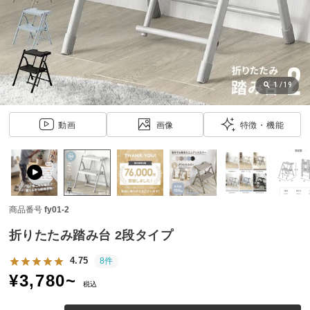
近
チ
ェ
ッ
ク
し
1
/
19
た
ア
動画
画像
特徴・機能
イ
テ
ム
商品番号
fy01-2
特
集
折りたたみ踏み台 2段タイプ
一
覧
4.75
8件
¥
3,780
~
税込
人