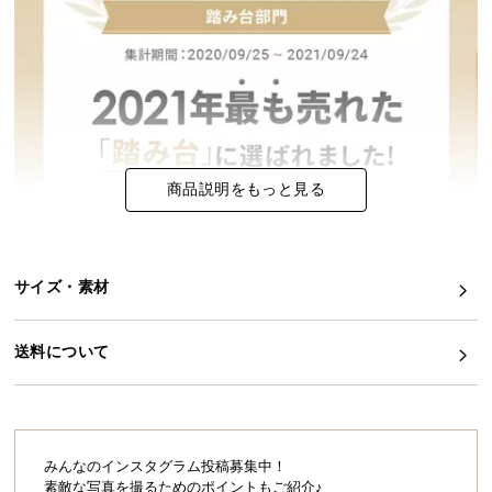
イ
ン
テ
リ
ア
コ
ー
商品説明をもっと見る
デ
ィ
ネ
サイズ・素材
ー
ト
か
送料について
ら
探
す
みんなのインスタグラム投稿募集中！
素敵な写真を撮るためのポイントもご紹介♪