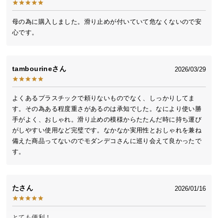
送
料
母の為に購入しました。滑り止めが付いていて危なくないので安
に
心です。
つ
い
て
tambourine
2026/03/29
大
よくあるプラスチックで頼りないものでなく、しっかりしてま
型
す。その為ある程度重さがあるのは承知でした。なにより使い勝
商
手がよく、おしゃれ。滑り止めの模様からたたんだ時に持ち運び
品
がしやすい使用など完璧です。なかなか実用性とおしゃれを兼ね
の
備えた商品ってないのでモダンデコさんに巡り会えて良かったで
配
す。
送
に
つ
た
い
2026/01/16
て
とても便利！
