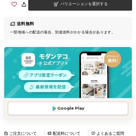
バリエーションを選択する
気
ア
イ
送料無料
テ
一部地域への配送の場合、別途送料がかかる場合があります。
ム
ラ
ン
キ
ン
グ
商
品
カ
Google Play
テ
ゴ
リ
か
ご注文について
配送料について
よくあるご質問