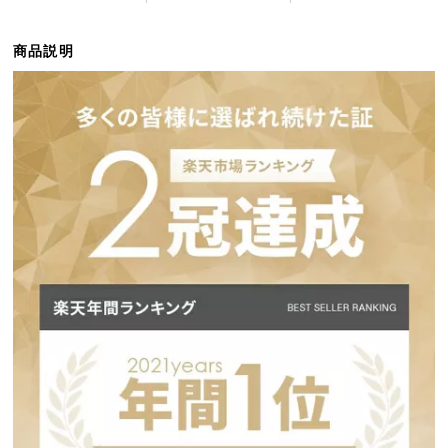
ら
探
商品説明
す
イ
ン
テ
リ
ア
テ
イ
ス
ト
か
ら
探
す