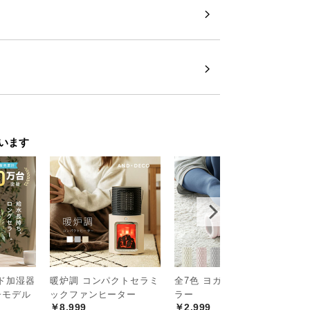
レス仕様
ドレスタイプ。コンセントのない場所でも
います
ッド加湿器
暖炉調 コンパクトセラミ
全7色 ヨガフォームロー
[
子モデル
ックファンヒーター
ラー
フ
￥8,999
￥2,999
￥