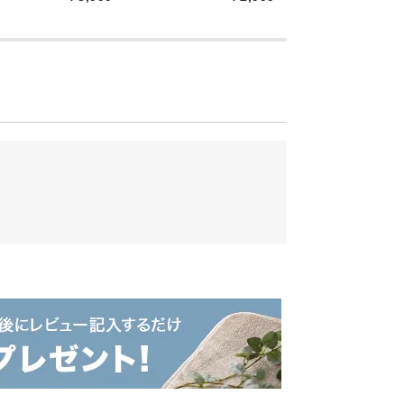
単三型アルカリ乾電池×4本
に洗える泡タイプ