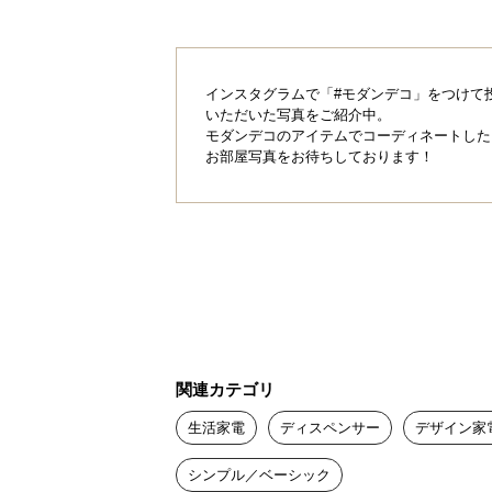
面倒な泡立て作業が不要な泡洗剤タ
ます。
インスタグラムで「#モダンデコ」をつけて
いただいた写真をご紹介中。
モダンデコのアイテムでコーディネートした
お部屋写真をお待ちしております！
関連カテゴリ
生活家電
ディスペンサー
デザイン家
シンプル／ベーシック