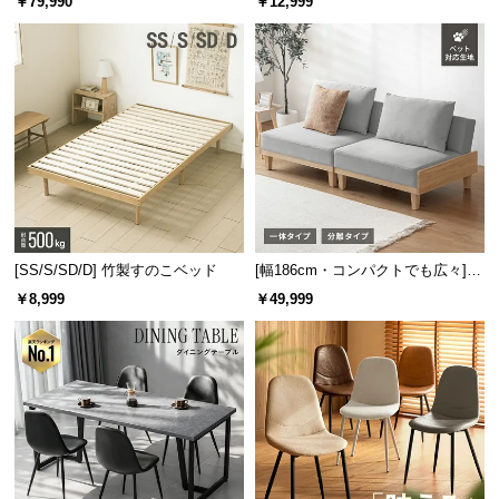
￥79,990
￥12,999
保
板 美しい格子デザイン
機能
証
に
つ
い
て
会
員
規
約
[SS/S/SD/D] 竹製すのこベッド
[幅186cm・コンパクトでも広々] 3
に
人掛けソファベッド リクライニン
￥8,999
￥49,999
グ 天然木フレーム 北欧
つ
い
て
お
客
様