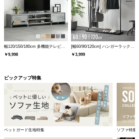
情
報
©
M
O
D
幅120/150/180cm 多機能テレビボ
[幅60/90/120cm] ハンガーラック
E
ード 木目/石目調 オープン収納・
スチール 4段階高さ調節 サイドフ
￥9,998
￥3,999
R
引き出し収納付き
ック オープンラック シンプル
N
D
E
ピックアップ特集
C
O
C
o.,
L
t
d.
ペットガード生地特集
ソファ特集
A