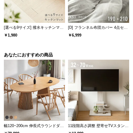
経
路
に
つ
[選べる9サイズ] 撥水キッチンマッ
[D] フランネル布団カバー 4点セッ
い
ト
ト
￥1,980
￥6,999
て
返
あなたにおすすめの商品
品・
キ
ャ
ン
セ
ル
に
つ
い
て
幅120~200cm 伸長式ラウンドダイ
11段階高さ調整 壁寄せTVスタンド
ニングテーブル 6人掛け 天然木突
キャスター付き 上下左右角度調節