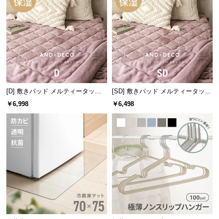
中
型
商
品
の
配
送
に
[D] 敷きパッド メルティータッチ
[SD] 敷きパッド メルティータッチ
つ
マイクロファイバー
マイクロファイバー
￥6,998
￥6,498
い
て
小
型
商
品
の
配
送
に