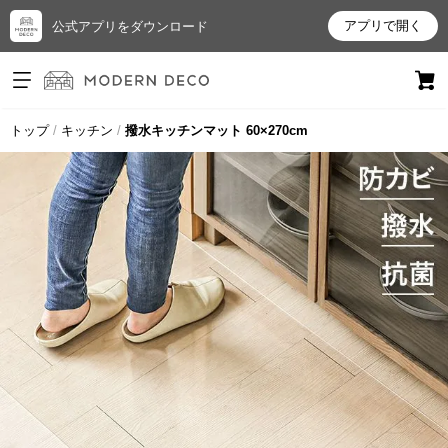
アプリで開く
公式アプリをダウンロード
ログイン
新規会員登録
トップ
キッチン
撥水キッチンマット 60×270cm
お
気
に
入
り
ア
イ
テ
ム
最