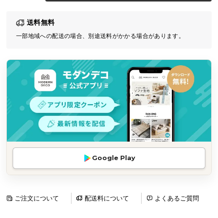
気
送料無料
ア
イ
一部地域への配送の場合、別途送料がかかる場合があります。
テ
ム
ラ
ン
キ
ン
グ
商
Google Play
品
カ
テ
ゴ
ご注文について
配送料について
よくあるご質問
リ
か