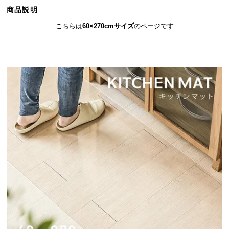
ら
商品説明
探
こちらは
60×270cmサイズ
のページです
す
イ
ン
テ
リ
ア
テ
イ
ス
ト
か
ら
探
す