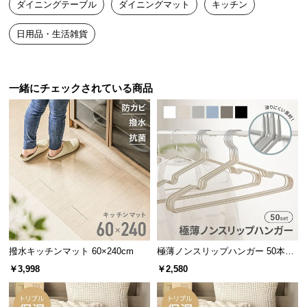
ダイニングテーブル
ダイニングマット
キッチン
送
料
日用品・生活雑貨
に
つ
い
一緒にチェックされている商品
て
大
型
商
品
の
配
送
に
つ
撥水キッチンマット 60×240cm
極薄ノンスリップハンガー 50本セ
い
ット
￥3,998
￥2,580
て