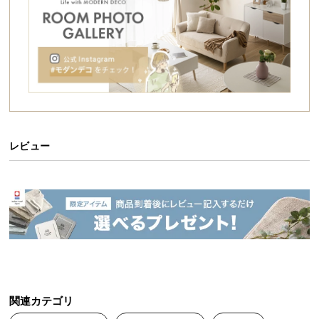
シ
ョ
ッ
ピ
ン
グ
ガ
イ
ド
レビュー
お
支
払
い
に
つ
い
て
関連カテゴリ
配