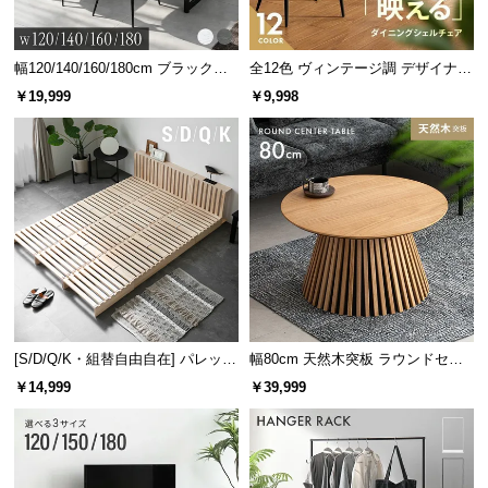
サ
ポ
幅120/140/160/180cm ブラックフ
全12色 ヴィンテージ調 デザイナー
ー
レーム ダイニング 大理石調 4人掛
ズシェルチェア
￥19,999
￥9,998
ト
け
お
知
ら
せ
ブ
ロ
[S/D/Q/K・組替自由自在] パレット
幅80cm 天然木突板 ラウンドセン
グ
ベッド 8/12/16枚セット
ターテーブル 美しい格子デザイン
￥14,999
￥39,999
企
業