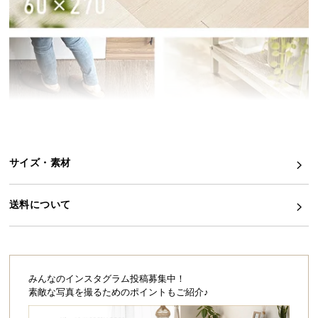
イ
ン
テ
リ
ア
コ
ー
デ
ィ
サイズ・素材
ネ
ー
ト
送料について
か
ら
探
す
みんなのインスタグラム投稿募集中！
素敵な写真を撮るためのポイントもご紹介♪