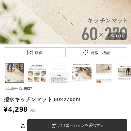
近
チ
ェ
ッ
ク
し
1
/
19
た
ア
画像
特徴・機能
イ
テ
ム
商品番号
jfc-6027
特
集
撥水キッチンマット 60×270cm
一
¥
4,298
覧
税込
バリエーションを選択する
人