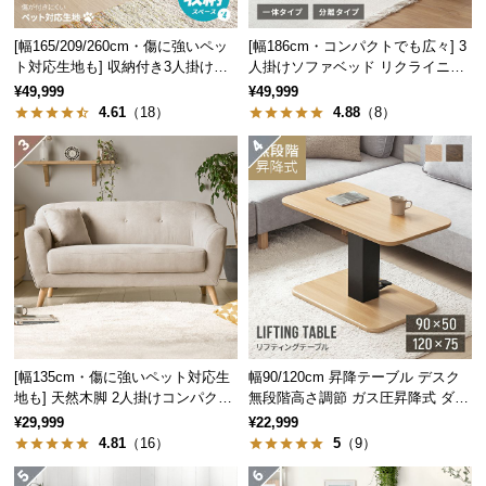
中
ます。
型
[幅165/209/260cm・傷に強いペッ
[幅186cm・コンパクトでも広々] 3
商
ト対応生地も] 収納付き3人掛け多
人掛けソファベッド リクライニン
品
機能ソファ
グ 天然木フレーム 北欧
¥49,999
¥49,999
の
4.61
（18）
4.88
（8）
配
送
に
つ
い
て
小
※クッションカバーは日本製ではありません。
型
商
[幅135cm・傷に強いペット対応生
幅90/120cm 昇降テーブル デスク
品
地も] 天然木脚 2人掛けコンパクト
無段階高さ調節 ガス圧昇降式 ダイ
の
ソファ 北欧風
ニング 高さ55~70cm
¥29,999
¥22,999
高品質のマイクロビーズ
配
4.81
（16）
5
（9）
送
に