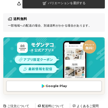
バリエーションを選択する
気
ア
イ
送料無料
テ
一部地域への配送の場合、別途送料がかかる場合があります。
ム
ラ
ン
キ
ン
グ
商
品
カ
Google Play
テ
ゴ
リ
か
ご注文について
配送料について
よくあるご質問