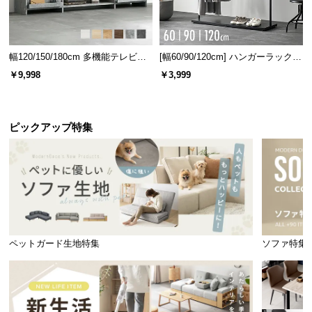
幅120/150/180cm 多機能テレビボ
[幅60/90/120cm] ハンガーラック
ード 木目/石目調 オープン収納・
スチール 4段階高さ調節 サイドフ
￥9,998
￥3,999
引き出し収納付き
ック オープンラック シンプル
ゆったりスタイル
ファブリック生地に座るとふんわり沈み、包み込ま
ピックアップ特集
れるような優しい座り心地になります。
ペットガード生地特集
ソファ特集