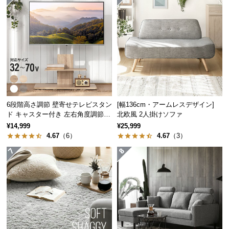
日本製の高品質なビーズを使用。直径約
1㎜
と極小な
つ
ので、滑らかに流動し体にフィットします。
い
て
開
梱
設
置
6段階高さ調節 壁寄せテレビスタン
[幅136cm・アームレスデザイン]
サ
ド キャスター付き 左右角度調節機
北欧風 2人掛けソファ
ー
能
¥14,999
¥25,999
ビ
4.67
（6）
4.67
（3）
ス
に
つ
ビーズ直径
約1㎜
い
て
搬
入
優れた体圧分散