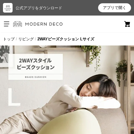
アプリで開く
公式アプリをダウンロード
ログイン
新規会員登録
トップ
リビング
2WAYビーズクッション Lサイズ
お
気
に
入
り
ア
イ
テ
ム
最