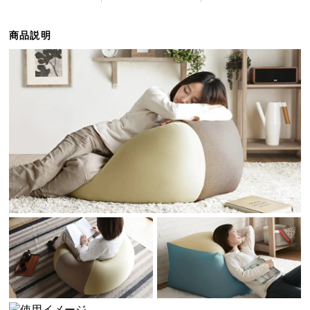
ら
探
商品説明
す
イ
ン
テ
リ
ア
テ
イ
ス
ト
か
ら
探
す