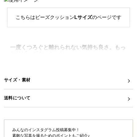
イ
ン
こちらはビーズクッション
Lサイズ
のページです
テ
リ
ア
コ
一度くつろぐと離れられない気持ち良さ。もっ
ー
ちりビーズクッション
デ
自由自在にカタチを変え、やさしく体を包み込むビ
ィ
ーズクッション。ふんわりもちもちの感触は、一度
くつろぐと離れられなくなる気持ち良さ。
ネ
サイズ・素材
ー
ト
か
送料について
ら
探
す
みんなのインスタグラム投稿募集中！
素敵な写真を撮るためのポイントもご紹介♪