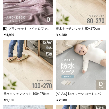
サ
ポ
ー
ト
[D] ブランケット マイクロファイ
撥水キッチンマット 80×270cm
バー
￥4,999
￥4,280
お
知
ら
せ
2種類の異なる生地
ブ
ロ
クッションカバーは2種類の生地を組み合わせること
グ
で、安定感のある座り心地を実現しました。
撥水キッチンマット 100×270cm
[ダブル] 防水シーツ コットンパイ
ル
￥5,180
￥2,980
企
業