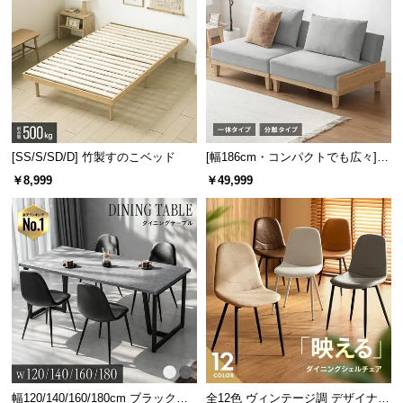
[SS/S/SD/D] 竹製すのこベッド
[幅186cm・コンパクトでも広々] 3
座り心地が選べる2WAYスタイル
人掛けソファベッド リクライニン
￥8,999
￥49,999
グ 天然木フレーム 北欧
座る面を変えるだけで、「しっかり」と「ゆった
り」2つの座り心地を楽しめます。
幅120/140/160/180cm ブラックフ
全12色 ヴィンテージ調 デザイナー