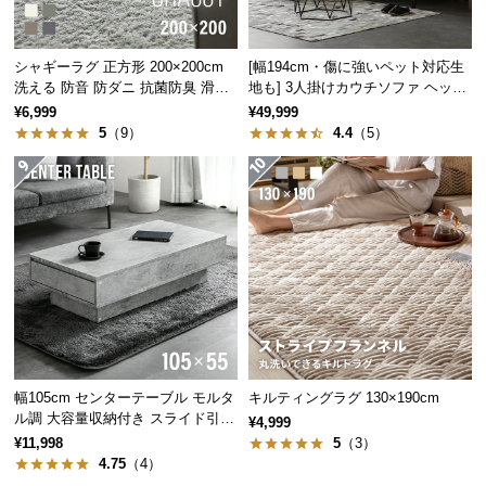
経
路
たっぷりのビーズが体を面で支え体圧を分散させ、
に
シャギーラグ 正方形 200×200cm
[幅194cm・傷に強いペット対応生
快適な座り心地を実現します。
洗える 防音 防ダニ 抗菌防臭 滑り
地も] 3人掛けカウチソファ ヘッド
つ
止め付き
レスト付 レイアウト自由 広々設計
¥6,999
¥49,999
い
5
（9）
4.4
（5）
て
返
品・
キ
ャ
ン
セ
ル
に
つ
幅105cm センターテーブル モルタ
キルティングラグ 130×190cm
い
ル調 大容量収納付き スライド引き
¥4,999
体のラインにフィット
出し2杯
て
¥11,998
5
（3）
4.75
（4）
細かなビーズがもっちりとしたクッション性を生み