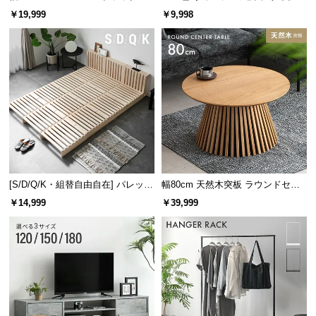
レーム ダイニング 大理石調 4人掛
ズシェルチェア
￥19,999
￥9,998
け
しっかりスタイル
ゆったりスタイル
しっかりスタイル
ストレッチ生地に座ることで、沈み込み過ぎず、ス
ツール感覚で座ることができます。
[S/D/Q/K・組替自由自在] パレット
幅80cm 天然木突板 ラウンドセン
ベッド 8/12/16枚セット
ターテーブル 美しい格子デザイン
￥14,999
￥39,999