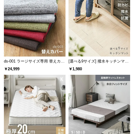
情
報
©
M
O
D
E
R
N
ストレッチ生地
ファブリック生地
ds-001 ラージサイズ専用 替えカバ
[選べる9サイズ] 撥水キッチンマッ
D
ー
ト
￥24,999
￥1,980
E
C
O
ストレッチ生地
C
伸縮性のあるストレッチ生地。流動性の高いビーズ
o.,
と相性抜群です。
L
t
d.
A