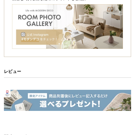
シ
ョ
ッ
ピ
ン
グ
ガ
イ
ド
様々なくつろぎスタイル
お
レビュー
支
色々な使い方ができる万能クッション。読書や映画
払
鑑賞、ゴロンとお昼寝タイムにも活躍します。
い
に
つ
い
て
配