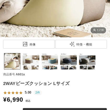
近
チ
ェ
ッ
ク
し
1
/
18
た
ア
画像
特徴・機能
イ
テ
ム
商品番号
A601a
特
集
2WAYビーズクッション Lサイズ
一
覧
5.00
2件
¥
6,990
税込
人