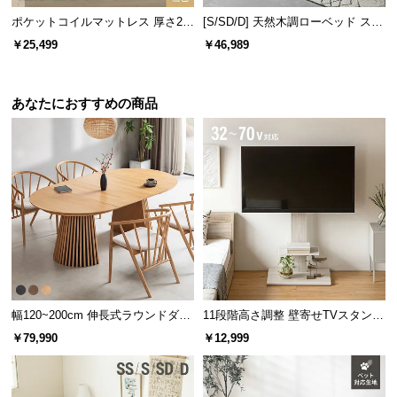
l
ポケットコイルマットレス 厚さ20
[S/SD/D] 天然木調ローベッド ステ
l
cm K
ージベッド 超極厚マットレス付き
￥25,499
￥46,989
（余白フィットサイズ）
あなたにおすすめの商品
ファブリック生地
伸縮性の少ないしっかりとしたファブリック生地。
体重をかけても形状を保ちます。
幅120~200cm 伸長式ラウンドダイ
11段階高さ調整 壁寄せTVスタンド
ニングテーブル 6人掛け 天然木突
キャスター付き 上下左右角度調節
￥79,990
￥12,999
板 美しい格子デザイン
機能