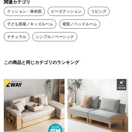
関連カテゴリ
送
クッション・座布団
ビーズクッション
リビング
料
に
子ども部屋／キッズルーム
寝室／ベッドルーム
つ
い
ナチュラル
シンプル／ベーシック
て
1
2
3
大
ソファや座椅子として
型
この商品と同じカテゴリのランキング
商
座り方は無限大。どんな体勢も体にフィットするの
で長時間座っていても疲れません。
品
の
配
送
に
日本製の確かな品質
つ
い
国内生産だからこそ実現できたクォリティ―。安
て
心・安全な製品をお届けできるよう徹底した品質管
理のもと、熟練の職人たちが心を込めて製造してい