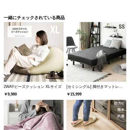
体へのフィット感を高めます。
保
証
に
一緒にチェックされている商品
つ
い
て
会
員
規
約
に
つ
2WAYビーズクッション XLサイズ
[セミシングル] 脚付きマットレス
い
極厚20cm ボンネルコイル
底付き感のない座り心地
￥9,980
￥15,999
て
しっかりとした厚みで体を支えるので、底付き感が
なくやさしい座り心地です。
お
客
様