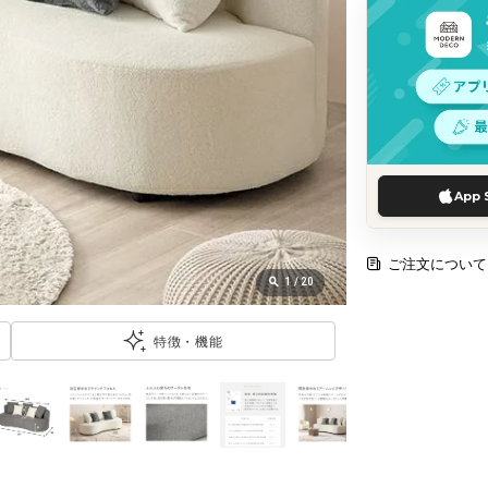
App 
ご注文について
1
/
20
特徴・機能