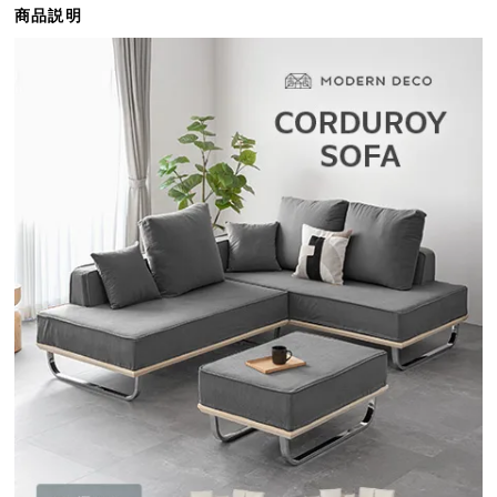
商品説明
ら
探
す
イ
ン
テ
リ
ア
テ
イ
ス
ト
か
ら
探
す