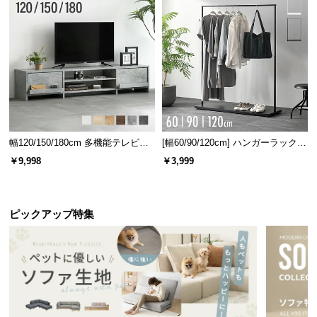
幅120/150/180cm 多機能テレビボ
[幅60/90/120cm] ハンガーラック
ード 木目/石目調 オープン収納・
スチール 4段階高さ調節 サイドフ
￥9,998
￥3,999
引き出し収納付き
ック オープンラック シンプル
ピックアップ特集