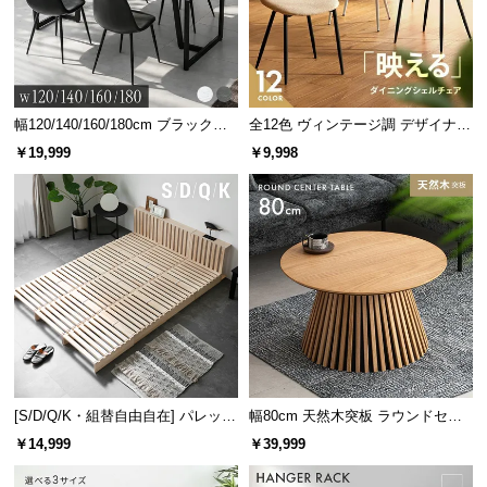
幅120/140/160/180cm ブラックフ
全12色 ヴィンテージ調 デザイナー
レーム ダイニング 大理石調 4人掛
ズシェルチェア
￥19,999
￥9,998
け
[S/D/Q/K・組替自由自在] パレット
幅80cm 天然木突板 ラウンドセン
ベッド 8/12/16枚セット
ターテーブル 美しい格子デザイン
￥14,999
￥39,999