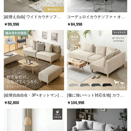
l
l
[組替え自由] ワイドカウチソファ
コーデュロイカウチソファ + オッ
セット
トマン
￥99,998
￥84,998
[組替自由自在・3P+オットマン] モ
[傷に強いペット対応生地] カウチ
ジュールソファ アームレス 天然木
ソファセット 組替自由自在（カウ
￥82,800
￥104,998
脚 洗えるカバー
チ+2P+1P） ラージサイズ