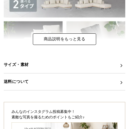
イ
ン
テ
リ
ア
商品説明をもっと見る
コ
ー
デ
ィ
サイズ・素材
ネ
ー
送料について
ト
か
ら
探
す
みんなのインスタグラム投稿募集中！
素敵な写真を撮るためのポイントもご紹介♪