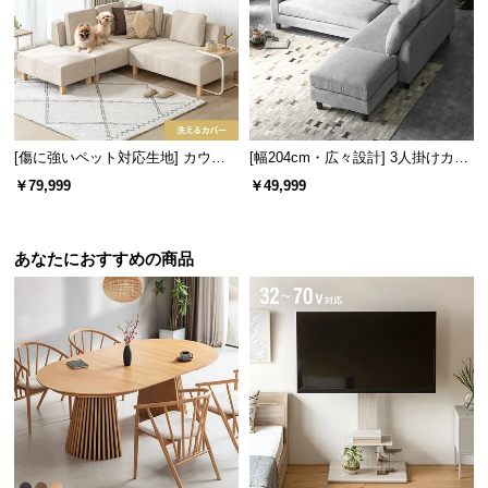
[傷に強いペット対応生地] カウチ
[幅204cm・広々設計] 3人掛けカウ
ソファセット 組替自由自在
チソファ L字 レイアウト自由
￥79,999
￥49,999
あなたにおすすめの商品