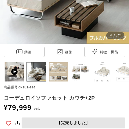
近
チ
ェ
ッ
ク
し
1
/
20
た
ア
動画
画像
特徴・機能
イ
テ
ム
商品番号
dks01-set
特
集
コーデュロイソファセット カウチ+2P
一
¥
79,999
覧
税込
【完売しました】
人