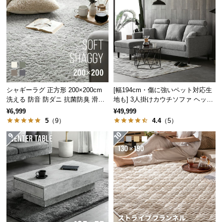
保
証
に
つ
い
て
会
シャギーラグ 正方形 200×200cm
[幅194cm・傷に強いペット対応生
員
洗える 防音 防ダニ 抗菌防臭 滑り
地も] 3人掛けカウチソファ ヘッド
規
止め付き
レスト付 レイアウト自由 広々設計
¥6,999
¥49,999
約
5
（9）
4.4
（5）
に
つ
い
て
お
客
様