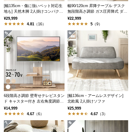
経
[幅135cm・傷に強いペット対応生
幅90/120cm 昇降テーブル デスク
路
地も] 天然木脚 2人掛けコンパクト
無段階高さ調節 ガス圧昇降式 ダイ
ソファ 北欧風
ニング 高さ55~70cm
に
¥29,999
¥22,999
4.81
（16）
5
（9）
つ
い
て
返
品・
キ
ャ
ン
セ
ル
6段階高さ調節 壁寄せテレビスタン
[幅136cm・アームレスデザイン]
に
ド キャスター付き 左右角度調節機
北欧風 2人掛けソファ
つ
能
¥14,999
¥25,999
い
4.67
（6）
4.67
（3）
て