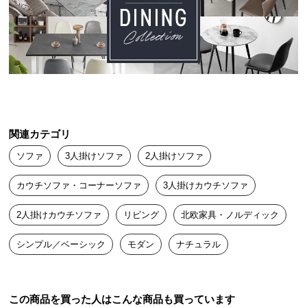
送
料
に
つ
い
て
大
関連カテゴリ
型
商
ソファ
3人掛けソファ
2人掛けソファ
品
の
カウチソファ・コーナーソファ
3人掛けカウチソファ
配
2人掛けカウチソファ
リビング
北欧家具・ノルディック
送
に
シンプル／ベーシック
モダン
ナチュラル
つ
い
て
この商品を買った人はこんな商品も買っています