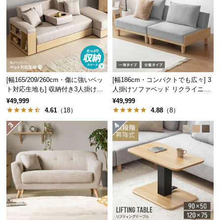
つ
い
て
開
梱
設
[幅165/209/260cm・傷に強いペッ
[幅186cm・コンパクトでも広々] 3
ト対応生地も] 収納付き3人掛け多
人掛けソファベッド リクライニン
置
機能ソファ
グ 天然木フレーム 北欧
¥49,999
¥49,999
サ
4.61
（18）
4.88
（8）
ー
ビ
ス
に
つ
い
て
搬
入