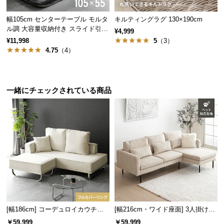
サ
幅105cm センターテーブル モルタ
キルティングラグ 130×190cm
ポ
ル調 大容量収納付き スライド引き
¥4,999
ー
出し2杯
¥11,998
5
（3）
ト
4.75
（4）
お
一緒にチェックされている商品
知
ら
せ
ブ
ロ
グ
[幅186cm] コーデュロイカウチソ
[幅216cm・ワイド座面] 3人掛けカ
企
ファ
ウチソファ ブラックスチール脚 L
業
￥59,999
￥59,999