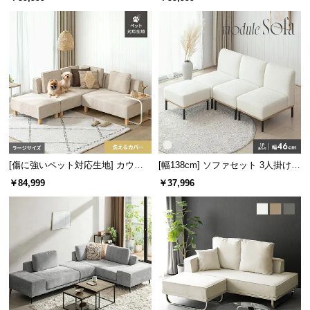
字 ホテルライク 高級感 ペットガ
情
報
ード生地
©
M
O
D
E
R
N
D
[傷に強いペット対応生地] カウチ
[幅138cm] ソファセット 3人掛け
E
ソファセット 組替自由自在 ラージ
オットマン付き
￥84,999
￥37,996
C
サイズ
O
C
o.,
L
t
d.
A