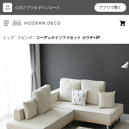
アプリで開く
公式アプリをダウンロード
ログイン
新規会員登録
トップ
リビング
コーデュロイソファセット カウチ+2P
お
気
に
入
り
ア
イ
テ
ム
最