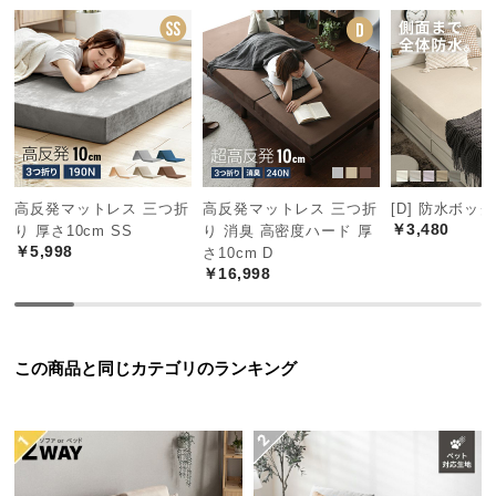
中
型
商
品
の
配
送
に
高反発マットレス 三つ折
高反発マットレス 三つ折
[D] 防水ボッ
つ
￥3,480
り 厚さ10cm SS
り 消臭 高密度ハード 厚
い
￥5,998
さ10cm D
て
￥16,998
小
型
商
この商品と同じカテゴリのランキング
品
の
配
送
に