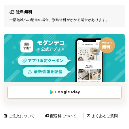
気
送料無料
ア
イ
一部地域への配送の場合、別途送料がかかる場合があります。
テ
ム
ラ
ン
キ
ン
グ
商
Google Play
品
カ
テ
ゴ
ご注文について
配送料について
よくあるご質問
リ
か